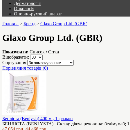
Дерматологія
Онкологія
Опорно-руховий апарат
Головна
>
Бренд
>
Glaxo Group Ltd. (GBR)
Glaxo Group Ltd. (GBR)
Показувати:
Список
/
Сітка
Відображати:
Сортування
Порівняння товарів (0)
Бенліста (Benlysta) 400 мг, 1 флакон
БЕНЛІСТА (BENLYSTA) Склад: діюча речовина: белімумаб; 1 фл
47,054 грн.
44,468 грн.