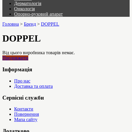
Дерматологія
Онкологія
Опорно-руховий апарат
Головна
>
Бренд
>
DOPPEL
DOPPEL
Від цього виробника товарів немає.
Продовжити
Інформація
Про нас
Доставка та оплата
Сервісні служби
Контакти
Повернення
Мапа сайту
Додатково