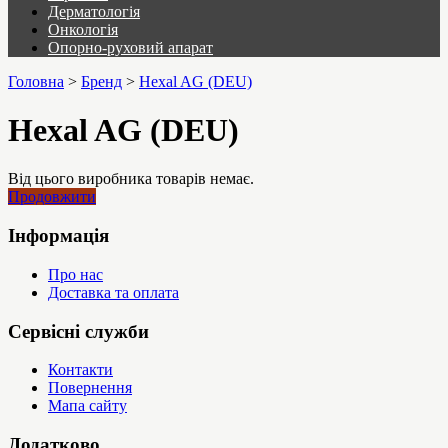
Дерматологія
Онкологія
Опорно-руховий апарат
Головна
>
Бренд
>
Hexal AG (DEU)
Hexal AG (DEU)
Від цього виробника товарів немає.
Продовжити
Інформація
Про нас
Доставка та оплата
Сервісні служби
Контакти
Повернення
Мапа сайту
Додатково