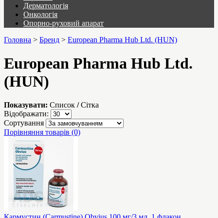
Дерматологія
Онкологія
Опорно-руховий апарат
Головна
>
Бренд
>
European Pharma Hub Ltd. (HUN)
European Pharma Hub Ltd.
(HUN)
Показувати:
Список
/
Сітка
Відображати:
Сортування
Порівняння товарів (0)
Кармустин (Carmustine) Obvius 100 мг/3 мл, 1 флакон