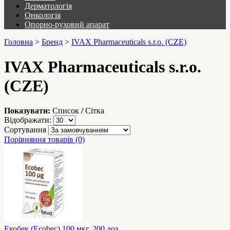
Дерматологія
Онкологія
Опорно-руховий апарат
Головна
>
Бренд
>
IVAX Pharmaceuticals s.r.o. (CZE)
IVAX Pharmaceuticals s.r.o.
(CZE)
Показувати:
Список
/
Сітка
Відображати:
Сортування
Порівняння товарів (0)
Екобек (Ecobec) 100 мкг, 200 доз