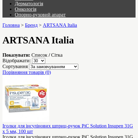
Дерматологія
Онкологія
Опорно-руховий апарат
Головна
>
Бренд
>
ARTSANA Italia
ARTSANA Italia
Показувати:
Список
/
Сітка
Відображати:
Сортування
Порівняння товарів (0)
Іголки для інсулінових шприц-ручок PiC Solution Insupen 31G
x 5 мм, 100 шт
Іголки для інсулінових шприц-ручок PiC Solution Insupen 31G