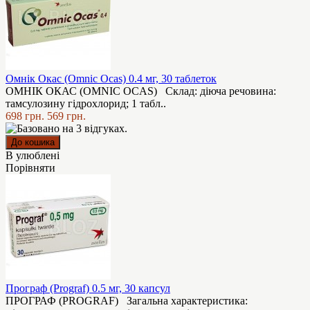
Омнік Окас (Omnic Ocas) 0.4 мг, 30 таблеток
ОМНІК ОКАС (OMNIC OCAS) Склад: діюча речовина:
тамсулозину гідрохлорид; 1 табл..
698 грн.
569 грн.
В улюблені
Порівняти
Програф (Prograf) 0.5 мг, 30 капсул
ПРОГРАФ (PROGRAF) Загальна характеристика: