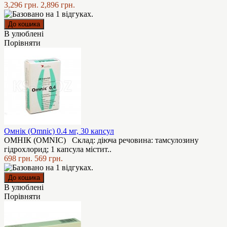
3,296 грн.
2,896 грн.
В улюблені
Порівняти
Омнік (Omnic) 0.4 мг, 30 капсул
ОМНІК (OMNIC) Склад: діюча речовина: тамсулозину
гідрохлорид; 1 капсула містит..
698 грн.
569 грн.
В улюблені
Порівняти