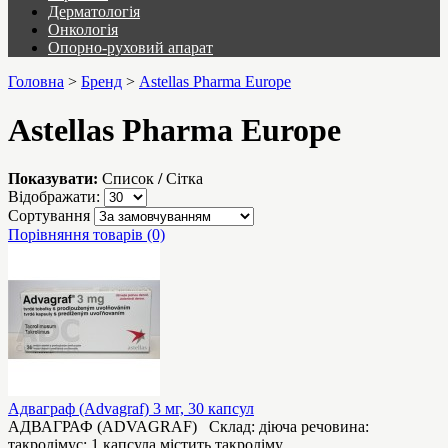
Дерматологія
Онкологія
Опорно-руховий апарат
Головна
>
Бренд
>
Astellas Pharma Europe
Astellas Pharma Europe
Показувати:
Список
/
Сітка
Відображати:
Сортування
Порівняння товарів (0)
Адваграф (Advagraf) 3 мг, 30 капсул
АДВАГРАФ (ADVAGRAF) Склад: діюча речовина:
такролімус; 1 капсула містить такроліму..