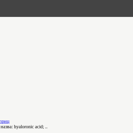
шприц
а: hyaloronic acid; ..