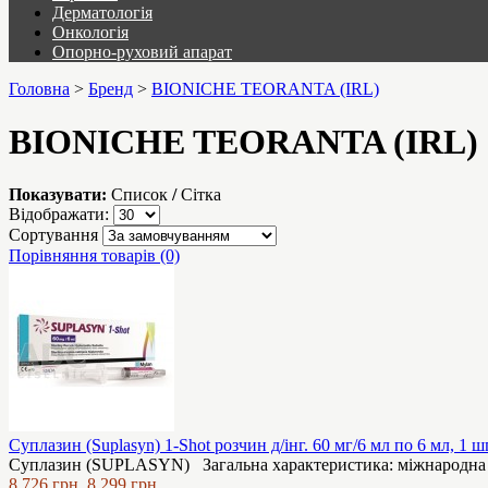
Дерматологія
Онкологія
Опорно-руховий апарат
Головна
>
Бренд
>
BIONICHE TEORANTA (IRL)
BIONICHE TEORANTA (IRL)
Показувати:
Список
/
Сітка
Відображати:
Сортування
Порівняння товарів (0)
Суплазин (Suplasyn) 1-Shot розчин д/інг. 60 мг/6 мл по 6 мл, 1 
Суплазин (SUPLASYN) Загальна характеристика: міжнародна назв
8,726 грн.
8,299 грн.