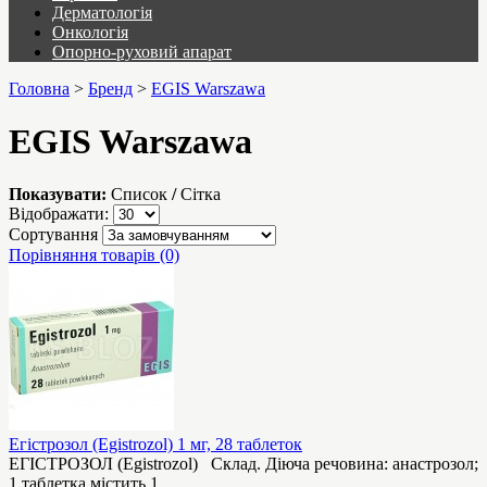
Дерматологія
Онкологія
Опорно-руховий апарат
Головна
>
Бренд
>
EGIS Warszawa
EGIS Warszawa
Показувати:
Список
/
Сітка
Відображати:
Сортування
Порівняння товарів (0)
Егістрозол (Egistrozol) 1 мг, 28 таблеток
ЕГІСТРОЗОЛ (Egistrozol) Склад. Діюча речовина: анастрозол;
1 таблетка містить 1 ..