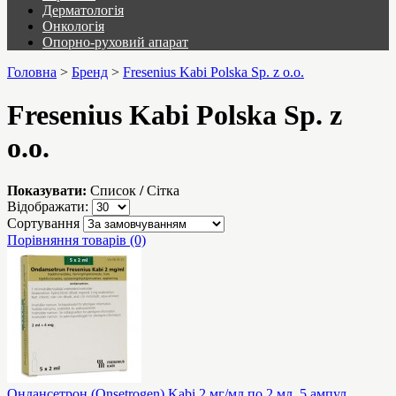
Дерматологія
Онкологія
Опорно-руховий апарат
Головна
>
Бренд
>
Fresenius Kabi Polska Sp. z o.o.
Fresenius Kabi Polska Sp. z
o.o.
Показувати:
Список
/
Сітка
Відображати:
Сортування
Порівняння товарів (0)
Ондансетрон (Onsetrogen) Kabi 2 мг/мл по 2 мл, 5 ампул