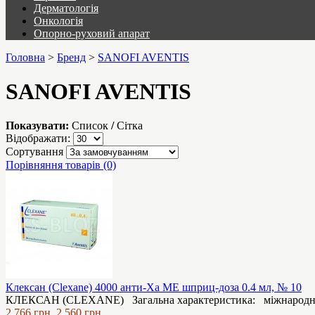
Дерматологія
Онкологія
Опорно-руховий апарат
Головна
>
Бренд
>
SANOFI AVENTIS
SANOFI AVENTIS
Показувати:
Список
/
Сітка
Відображати:
Сортування
Порівняння товарів (0)
Клексан (Clexane) 4000 анти-Ха МЕ шприц-доза 0.4 мл, № 10
КЛЕКСАН (CLEXANE) Загальна характеристика: міжнародна н
2,766 грн.
2,560 грн.