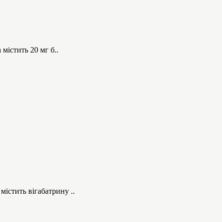
містить 20 мг б..
істить вігабатрину ..