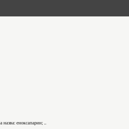
азва: еноксапарин; ..