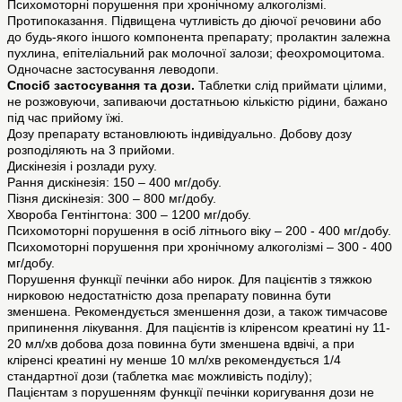
Психомоторні порушення при хронічному алкоголізмі.
Протипоказання. Підвищена чутливість до діючої речовини або
до будь-якого іншого компонента препарату; пролактин залежна
пухлина, епітеліальний рак молочної залози; феохромоцитома.
Одночасне застосування леводопи.
Спосіб застосування та дози.
Таблетки слід приймати цілими,
не розжовуючи, запиваючи достатньою кількістю рідини, бажано
під час прийому їжі.
Дозу препарату встановлюють індивідуально. Добову дозу
розподіляють на 3 прийоми.
Дискінезія і розлади руху.
Рання дискінезія: 150 – 400 мг/добу.
Пізня дискінезія: 300 – 800 мг/добу.
Хвороба Гентінгтона: 300 – 1200 мг/добу.
Психомоторні порушення в осіб літнього віку – 200 - 400 мг/добу.
Психомоторні порушення при хронічному алкоголізмі – 300 - 400
мг/добу.
Порушення функції печінки або нирок. Для пацієнтів з тяжкою
нирковою недостатністю доза препарату повинна бути
зменшена. Рекомендується зменшення дози, а також тимчасове
припинення лікування. Для пацієнтів із кліренсом креатині ну 11-
20 мл/хв добова доза повинна бути зменшена вдвічі, а при
кліренсі креатині ну менше 10 мл/хв рекомендується 1/4
стандартної дози (таблетка має можливість поділу);
Пацієнтам з порушенням функції печінки коригування дози не