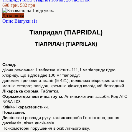
698 грн.
582 грн.
До кошика
Опис
Відгуки (1)
Тіапридал (TIAPRIDAL)
ТІАПРІЛАН (TIAPRILAN)
Склад:
діюча речовина: 1 таблетка містить 111,1 мг тіаприду гідро
хлориду, що відповідає 100 мг тіаприду;
допоміжні речовини: маніт (Е 421), целюлоза мікрокристалічна,
магнію стеарат, повідон, кремнію діоксид колоїдний безводний.
Лікарська форма.
Таблетки.
Фармакотерапевтична група.
Антипсихотичні засоби. Код АТС
N05A L03.
Клінічні характеристики.
Показання.
Дискінезія і розлади руху, такі як хвороба Гентінгтона, рання
дискінезія, пізня дискінезія.
Психомоторні порушення в осіб літнього віку.