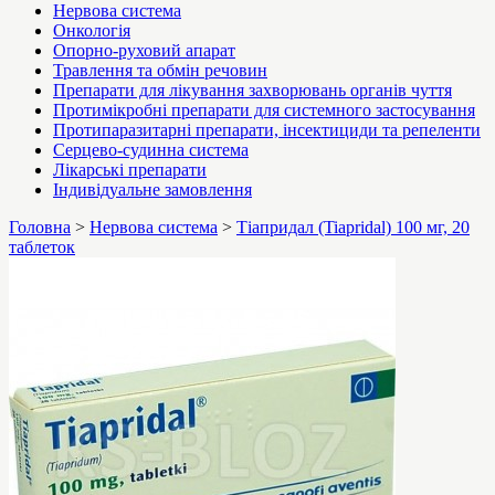
Нервова система
Онкологія
Опорно-руховий апарат
Травлення та обмін речовин
Препарати для лікування захворювань органів чуття
Протимікробні препарати для системного застосування
Протипаразитарні препарати, інсектициди та репеленти
Серцево-судинна система
Лікарські препарати
Індивідуальне замовлення
Головна
>
Нервова система
>
Тіапридал (Tiapridal) 100 мг, 20
таблеток