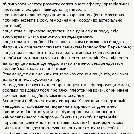
збільшувати частоту розвитку седативного ефекту і артеріальної
гіпотензії внаслідок підвищеної чутливості;
при тяжких серцево-судинних захворюваннях (із-за можливих
побічних ефектів з боку гемодинаміки, особливо артеріальної
гіпотензії);
пацієнтам з нирковою недостатністю (у цьому випадку слід
враховувати ризик відносного передозування;
пацієнтам із хворобою Паркінсона: окрім виняткових випадків,
тіаприд не слід застосовувати пацієнтам із хворобою Паркінсона;
пацієнтам з епілепсією в анамнезі: антипсихотичні лікарські
засоби можуть зменшувати епілептогенний поріг. Хоча відносно
тіаприду це явище ще недостатньо вивчено, рекомендується
пильний контроль за пацієнтами.
Рекомендується пильний контроль за станом пацієнтів, оскільки
тіаприд знижує судомний поріг.
Не слід застосовувати препарат пацієнтам з феохромоцитомою,
оскільки повідомлялося про тяжкі гіпертонічні кризи, спричинені
речовинами з подібним хімічним складом.
Злоякісний нейролептичний синдром. У разі появи гіпертермії
невідомого походження лікування тіапридом слід негайно
припинити. Гіпертермія може бути проявом «злоякісного
нейролептичного синдрому» (акатизія, озноб, гіпертермія,
порушення свідомості, вегетативні розлади), який рідко може
виникати внаслідок застосування антипсихотичних засобів.
Особливо це може спостерігатися при лікуванні високими дозами