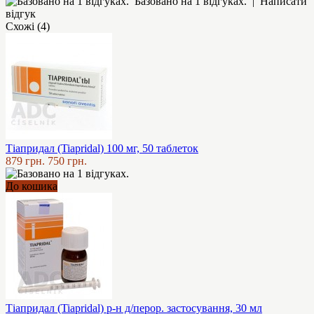
Базовано на 1 відгуках.
|
Написати
відгук
Схожі (4)
Тіапридал (Tiapridal) 100 мг, 50 таблеток
879 грн.
750 грн.
До кошика
Тіапридал (Tiapridal) р-н д/перор. застосування, 30 мл