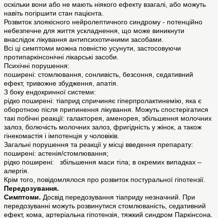
оскільки вони або не мають ніякого ефекту взагалі, або можуть
навіть погіршити стан пацієнта.
Розвиток злоякісного нейролептичного синдрому - потенційно
небезпечне для життя ускладнення, що може виникнути
внаслідок лікування антипсихотичними засобами.
Всі ці симптоми можна повністю усунути, застосовуючи
протипаркінсонічні лікарські засоби.
Психічні порушення:
поширені: стомлювання, сонливість, безсоння, седативний
ефект, тривожне збудження, апатія.
З боку ендокринної системи:
рідко поширені: тіаприд спричиняє гіперпролактинемію, яка є
оборотною після припинення лікування. Можуть спостерігатися
такі побічні реакції: галакторея, аменорея, збільшення молочних
залоз, болючість молочних залоз, фригідність у жінок, а також
гінекомастія і імпотенція у чоловіків.
Загальні порушення та реакції у місці введення препарату:
поширені: астенія/стомлювання;
рідко поширені: збільшення маси тіла; в окремих випадках –
алергія.
Крім того, повідомлялося про розвиток постуральної гіпотензії.
Передозування.
Симптоми.
Досвід передозування тіаприду незначний. При
передозуванні можуть розвинутися стомлюваність, седативний
ефект, кома, артеріальна гіпотензія, тяжкий синдром Паркінсона.