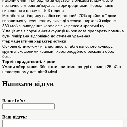
накопичення. Тіаприд не зв’язується з білками плазми, але
незначною мірою зв’язується з еритроцитами. Період напів
виведення з плазми – 5,3 години.
Метаболізм тіаприду слабко виражений. 70% прийнятої дози
виводиться у незміненому вигляді з сечею, нирковий кліренс -
330 мл/хв, виведення корелює з кліренсом креатині ну.
У пацієнтів з порушенням функції нирок доза препарату повинна
бути підібрана відповідно до ступеня ураження.
Фармацевтичні характеристики.
Основні фізико-хімічні властивості: таблетки білого кольору,
круглі зі скошеними краями і хрестоподібною рискою з обох
боків.
Термін придатності.
3 роки.
Умови зберігання.
Зберігати при температурі не вище 25 оС в
недоступному для дітей місці.
Написати відгук
Ваше Ім’я:
Ваш відгук: