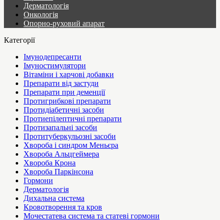
Дерматологія
Онкологія
Опорно-руховий апарат
Категорії
Імунодепресанти
Імуностимулятори
Вітаміни і харчові добавки
Препарати від застуди
Препарати при деменції
Протигрибкові препарати
Протидіабетичні засоби
Протиепілептичні препарати
Протизапальні засоби
Протитуберкульозні засоби
Хвороба і синдром Меньєра
Хвороба Альцгеймера
Хвороба Крона
Хвороба Паркінсона
Гормони
Дерматологія
Дихальна система
Кровотворення та кров
Мочестатева система та статеві гормони