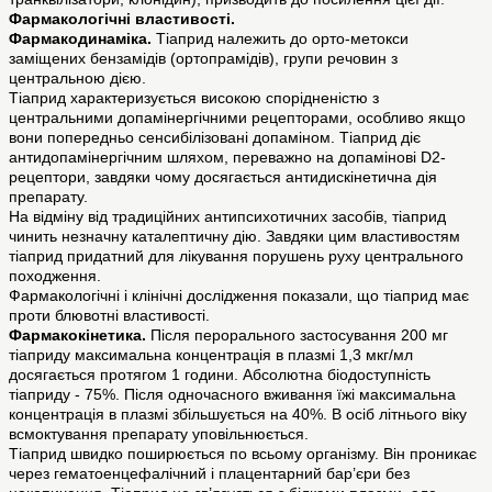
Фармакологічні властивості.
Фармакодинаміка.
Тіаприд належить до орто-метокси
заміщених бензамідів (ортопрамідів), групи речовин з
центральною дією.
Тіаприд характеризується високою спорідненістю з
центральними допамінергічними рецепторами, особливо якщо
вони попередньо сенсибілізовані допаміном. Тіаприд діє
антидопамінергічним шляхом, переважно на допамінові D2-
рецептори, завдяки чому досягається антидискінетична дія
препарату.
На відміну від традиційних антипсихотичних засобів, тіаприд
чинить незначну каталептичну дію. Завдяки цим властивостям
тіаприд придатний для лікування порушень руху центрального
походження.
Фармакологічні і клінічні дослідження показали, що тіаприд має
проти блювотні властивості.
Фармакокінетика.
Після перорального застосування 200 мг
тіаприду максимальна концентрація в плазмі 1,3 мкг/мл
досягається протягом 1 години. Абсолютна біодоступність
тіаприду - 75%. Після одночасного вживання їжі максимальна
концентрація в плазмі збільшується на 40%. В осіб літнього віку
всмоктування препарату уповільнюється.
Тіаприд швидко поширюється по всьому організму. Він проникає
через гематоенцефалічний і плацентарний бар’єри без