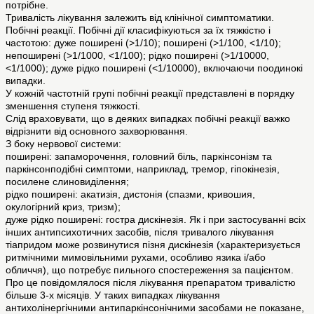
потрібне.
Тривалість лікування залежить від клінічної симптоматики.
Побічні реакції. Побічні дії класифікуються за їх тяжкістю і
частотою: дуже поширені (>1/10); поширені (>1/100, <1/10);
непоширені (>1/1000, <1/100); рідко поширені (>1/10000,
<1/1000); дуже рідко поширені (<1/10000), включаючи поодинокі
випадки.
У кожній частотній групі побічні реакції представлені в порядку
зменшення ступеня тяжкості.
Слід враховувати, що в деяких випадках побічні реакції важко
відрізнити від основного захворювання.
З боку нервової системи:
поширені: запаморочення, головний біль, паркінсонізм та
паркінсонподібні симптоми, наприклад, тремор, гіпокінезія,
посилене слиновиділення;
рідко поширені: акатизія, дистонія (спазми, кривошия,
окулогірний криз, тризм);
дуже рідко поширені: гостра дискінезія. Як і при застосуванні всіх
інших антипсихотичних засобів, після тривалого лікування
тіапридом може розвинутися пізня дискінезія (характеризується
ритмічними мимовільними рухами, особливо язика і/або
обличчя), що потребує пильного спостереження за пацієнтом.
Про це повідомлялося після лікування препаратом тривалістю
більше 3-х місяців. У таких випадках лікування
антихолінергічними антипаркінсонічними засобами не показане,