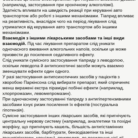
(наприклад, застосування при хронічному алкоголізмі).
Здатність впливати на швидкість реакції при керуванні авто
транспортом або роботі з іншими механізмами. Тіаприд впливає
на реактивність, внаслідок чого на період лікування слід
утриматися від керування авто транспортом або іншими
механізмами.
Взаємодія з іншими лікарськими засобами та інші види
взаємодій.
Під час лікування препаратом слід уникати
одночасного вживання алкогольних напоїв, оскільки це може
призвести до посилення седативного ефекту.
Слід уникати сумісного застосування тіаприду з леводопою,
оскільки леводопа й антипсихотичні засоби можуть взаємно
зменшувати ефекти один одного.
У разі застосування антипсихотичних засобів у пацієнтів з
хворобою Паркінсона слід вибирати препарат, який спричиняє
менш виражені екстра пірамідні побічні ефекти (наприклад,
хлорпромазин, левомепромазин).
При одночасному застосуванні тіаприду з антигіпертензивними
засобами існує ризик посилення їх ефектів (постуральна
гіпотензія).
Сумісне застосування інших лікарських засобів, які пригнічують
центральну нервову систему (наприклад, аналгетики та похідні
морфіну, що пригнічують кашель, більшість антигістамінних
лікарських засобів, барбітурати, бензодіазепіни та інші
транквілізатори, клонідин), призводить до посилення цієї дії.