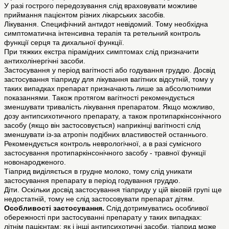
У разі гострого передозування слід враховувати можливе
приймання пацієнтом різних лікарських засобів.
Лікування. Специфічний антидот невідомий. Тому необхідна
симптоматична інтенсивна терапія та ретельний контроль
функції серця та дихальної функції.
При тяжких екстра пірамідних симптомах слід призначити
антихолінергічні засоби.
Застосування у період вагітності або годування груддю. Досвід
застосування тіаприду для лікування вагітних відсутній, тому у
таких випадках препарат призначають лише за абсолютними
показаннями. Також протягом вагітності рекомендується
зменшувати тривалість лікування препаратом. Якщо можливо,
дозу антипсихотичного препарату, а також протипаркінсонічного
засобу (якщо він застосовується) наприкінці вагітності слід
зменшувати із-за атропін подібних властивостей останнього.
Рекомендується контроль неврологічної, а в разі сумісного
застосування протипаркінсонічного засобу - травної функції
новонародженого.
Тіаприд виділяється в грудне молоко, тому слід уникати
застосування препарату в період годування груддю.
Діти. Оскільки досвід застосування тіаприду у цій віковій групі ще
недостатній, тому не слід застосовувати препарат дітям.
Особливості застосування.
Слід дотримуватись особливої
обережності при застосуванні препарату у таких випадках:
літнім пацієнтам: як і інші антипсихотичні засоби, тіаприд може