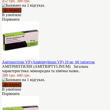
452 грн.
388 грн.
В улюблені
Порівняти
Амітриптілін VP (Amitriptylinum VP) 10 мг, 60 таблеток
АМІТРИПТИЛІН (AMITRIPTYLINUM) Загальна
характеристика: мiжнародна та хімічна назви..
388 грн.
440 грн.
В улюблені
Порівняти