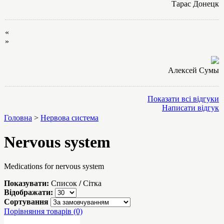
Тарас Донецк
«
»
Алексей Сумы
Показати всі відгуки
Написати відгук
Головна
>
Нервова система
Nervous system
Medications for
nervous system
Показувати:
Список
/
Сітка
Відображати:
Сортування
Порівняння товарів (0)