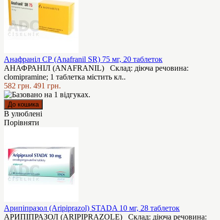
Анафраніл СР (Anafranil SR) 75 мг, 20 таблеток
АНАФРАНІЛ (ANAFRANIL) Cклад: діюча речовина:
clomipramine; 1 таблетка містить кл..
582 грн.
491 грн.
В улюблені
Порівняти
Арипіпразол (Aripiprazol) STADA 10 мг, 28 таблеток
АРИПІПРАЗОЛ (ARIPIPRAZOLE) Склад: діюча речовина: