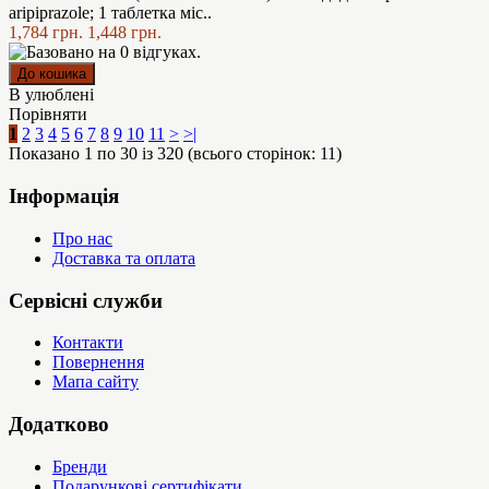
аripiprazole; 1 таблетка міс..
1,784 грн.
1,448 грн.
В улюблені
Порівняти
1
2
3
4
5
6
7
8
9
10
11
>
>|
Показано 1 по 30 із 320 (всього сторінок: 11)
Інформація
Про нас
Доставка та оплата
Сервісні служби
Контакти
Повернення
Мапа сайту
Додатково
Бренди
Подарункові сертифікати