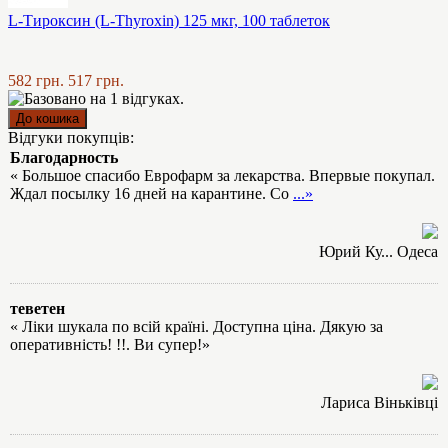
L-Тироксин (L-Thyroxin) 125 мкг, 100 таблеток
582 грн.
517 грн.
Відгуки покупців:
Благодарность
« Большое спасибо Еврофарм за лекарства. Впервые покупал.
Ждал посылку 16 дней на карантине. Со
...»
Юрий Ку... Одеса
теветен
« Ліки шукала по всій країні. Доступна ціна. Дякую за
оперативність! !!. Ви супер!»
Лариса Віньківці