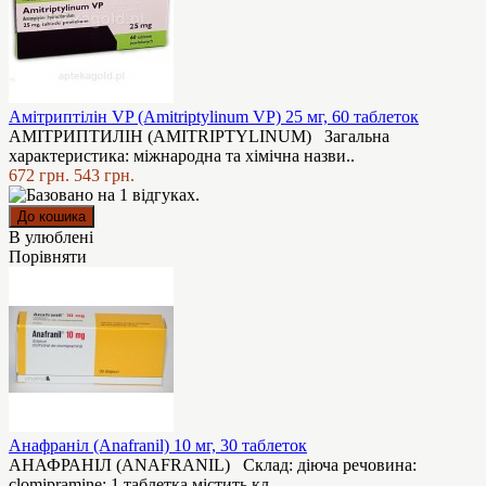
Амітриптілін VP (Amitriptylinum VP) 25 мг, 60 таблеток
АМІТРИПТИЛІН (AMITRIPTYLINUM) Загальна
характеристика: мiжнародна та хімічна назви..
672 грн.
543 грн.
В улюблені
Порівняти
Анафраніл (Anafranil) 10 мг, 30 таблеток
АНАФРАНІЛ (ANAFRANIL) Cклад: діюча речовина:
clomipramine; 1 таблетка містить кл..