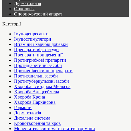
Дерматологія
Онкологія
Опорно-руховий апарат
Категорії
Імунодепресанти
Імуностимулятори
Вітаміни і харчові добавки
Препарати від застуди
Препарати при деменції
Протигрибкові препарати
Протидіабетичні засоби
Протиепілептичні препарати
Протизапальні засоби
Протитуберкульозні засоби
Хвороба і синдром Меньєра
Хвороба Альцгеймера
Хвороба Крона
Хвороба Паркінсона
Гормони
Дерматологія
Дихальна система
Кровотворення та кров
Мочестатева система та статеві гормони