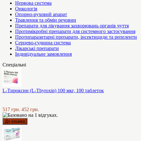
Нервова система
Онкологія
Опорно-руховий апарат
Травлення та обмін речовин
Препарати для лікування захворювань органів чуття
Протимікробні препарати для системного застосування
Протипаразитарні препарати, інсектициди та репеленти
Серцево-судинна система
Лікарські препарати
Індивідуальне замовлення
Спеціальні
L-Тироксин (L-Thyroxin) 100 мкг, 100 таблеток
517 грн.
452 грн.