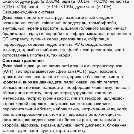
шкалою: дуже рідкі (≤ 0,01%), рідкі (≥ 0,01% і <0,1%): нечасті (≥
0,1% і <1%), часті (≥ 1% і <10%), дуже часті (≥ 10%)
Серцево-судинна система
Дуже рідкі: непритомність; рідкі: вазовагальный синдром,
розширення серця, тріпотіння передсердь, тромбофлебіт,
внутрішньо черепна кровотеча, ішемія головного мозку; нечасті:
брадикардія, відчуття серцебиття, інфаркт міокарда, подовження
QT інтервалу, зупинка серця, крововиливи, фібріляція
передсердь, серцева недостатність, AV блокада, ішемія
міокарда, тромбоз глибоких вен, флебіт, екстрасистолія; часті:
ортостатична гіпотензія, тахікардія.
Система травлення
Дуже рідкі: підвищення активності аланін амінотрансфер ази
(АЛТ), і аспартатамінотрансфер ази (АСТ); рідкі: езофагіт,
кровотеча ясен, запалення язика, криваве блювання, кишкові
кровотечі, виразка дванадцяти палої кишки, хейліт, гепатит,
збільшення печінки, панкреатит, перфорація кишечнику; нечасті:
збільшення апетиту, гастроентерит, утруднене ковтання,
метеоризм, гастрит, зубний карієс, гінгівіт, геморой, шлунково-
стравохідний рефлюкс, шлунково-кишкові крововиливи,
періодонтальний абсцес, набряк язика, нетримання калу, коліт,
ректальні крововиливи, стоматит, виразки в роті, холецистит,
фекалома, кандидоз слизової оболонки рота, жовчокам'яна
хвороба, відрижка, виразка шлунка, часті: диспепсія, блювання,
закреп; дуже часті: нудота, втрата апетиту.