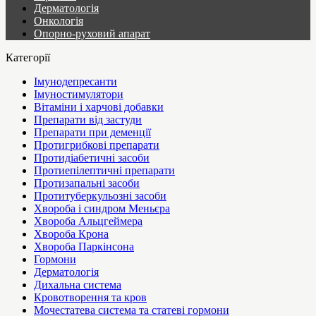
Дерматологія
Онкологія
Опорно-руховий апарат
Категорії
Імунодепресанти
Імуностимулятори
Вітаміни і харчові добавки
Препарати від застуди
Препарати при деменції
Протигрибкові препарати
Протидіабетичні засоби
Протиепілептичні препарати
Протизапальні засоби
Протитуберкульозні засоби
Хвороба і синдром Меньєра
Хвороба Альцгеймера
Хвороба Крона
Хвороба Паркінсона
Гормони
Дерматологія
Дихальна система
Кровотворення та кров
Мочестатева система та статеві гормони