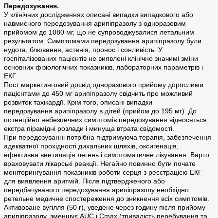
Передозування.
У клінічних дослідженнях описані випадки випадкового або
навмисного передозування арипіпразолу з одноразовим
прийомом до 1080 мг, що не супроводжувалися летальним
результатом. Симптомами передозування арипіпразолу були
нудота, блювання, астенія, пронос і сонливість. У
госпіталізованих пацієнтів не виявлені клінічно значимі зміни
основних фізіологічних показників, лабораторних параметрів і
ЕКГ.
Пост маркетинговий досвід одноразового прийому дорослими
пацієнтами до 450 мг арипіпразолу свідчить про можливий
розвиток тахікардії. Крім того, описані випадки
передозування арипіпразолу в дітей (прийом до 195 мг). До
потенційно небезпечних симптомів передозування відносяться
екстра пірамідні розлади і минуща втрата свідомості.
При передозуванні потрібна підтримуюча терапія, забезпечення
адекватної прохідності дихальних шляхів, оксигенація,
ефективна вентиляція легень і симптоматичне лікування. Варто
враховувати лікарські реакції. Негайно повинно бути почате
моніторингування показників роботи серця з реєстрацією ЕКГ
для виявлення аритмій. Після підтвердженого або
передбачуваного передозування арипіпразолу необхідно
ретельне медичне спостереження до зникнення всіх симптомів.
Активоване вугілля (50 г), уведене через годину після прийому
арипіпразолу, зменшує AUC і Cmax (тривалість перебування та