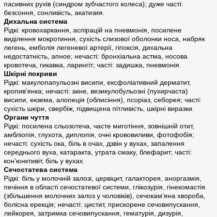
пасивних рухів (синдром зубчастого колеса); дуже часті:
безсоння, сонливість, акатизия.
Дихальна система
Рідкі: кровохаркання, аспірацій на пневмонія, посилене
виділення мокротиння, сухість слизової оболонки носа, набряк
легень, емболія легеневої артерії, гіпоксія, дихальна
недостатність, апное; нечасті: бронхіальна астма, носова
кровотеча, гикавка, ларингіт; часті: задишка, пневмонія.
Шкірні покриви
Рідкі: макулопапульозні висипи, ексфоліативний дерматит,
кропив’янка; нечасті: акне, везикулобульозні (пухирчаста)
висипи, екзема, алопеція (облисіння), псоріаз, себорея; часті:
сухість шкіри, свербіж, підвищена пітливість, шкірні виразки.
Органи чуття
Рідкі: посилена сльозотеча, часте миготіння, зовнішній отит,
амбліопія, глухота, диплопія, очні крововиливи, фотофобія;
нечасті: сухість ока, біль в очах, дзвін у вухах, запалення
середнього вуха, катаракта, утрата смаку, блефарит; часті:
кон’юнктивіт, біль у вухах.
Сечостатева система
Рідкі: біль у молочній залозі, цервіцит, галакторея, аноргазмія,
печіння в області сечостатевої системи, глікозурія, гінекомастія
(збільшення молочних залоз у чоловіків), сечокам’яна хвороба,
болісна ерекція; нечасті: цистит, прискорене сечовипускання,
лейкорея, затримка сечовипускання, гематурія, дизурія,