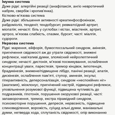
Імунна система
Дуже рідкі: алергійні реакції (анафілаксія, ангіо невротичний
набряк, свербіж і кропив’янка).
Кістково-м'язова система
Дуже рідкі: збільшення активності креатинфосфокінази,
рабдоміоліз, тенденіт, тендобурсит, ревматоїдний артрит,
міопатія; нечасті: біль у суглобах і кістах, міастенія, артрит,
артроз, м'язова слабкість, спазми, бурсит; часті: міалгія,
судороги.
Нервова система
Рідкі: марення, ейфорія, буккоглоссальний синдром, акінезія,
пригнічення свідомості аж до утрати свідомості, знижені
рефлекси, нав'язливі думки, злоякісний нейролептичний
синдром; нечасті: дистонія, м'язові посмикування, ослаблення
концентрації уваги, парестезія, тремор кінцівок, імпотенція,
брадикінезія, знижене/підвищене лібідо, панічні реакції, апатія,
дискінезія, ослаблення пам'яті, ступор, амнезія, інсульт,
гіперактивність, деперсоналізація, синдром «неспокійних ніг»
(акатизия), міоклонус, пригнічений настрій, підвищені рефлекси,
уповільнення розумової функції, підвищена чутливість до
подразників, гіпотонія, порушення окорухової реакції, часті:
запаморочення, тремор, екстра пірамідний синдром,
психомоторне порушення, депресія, нервозність, підвищене
слиновиділення, ворожість, суїцид альні думки, маніакальні
думки, нетверда хода, сплутаність свідомості, опір виконанню