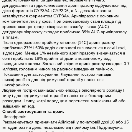
дезалкіліруванням. За даними експериментів in vitro,
дегідрування та гідроксилювання арипіпразолу відбувається під
дією ферментів CYP3A4 і CYP2D6, а N‑ дезалкілювання
каталізується ферментом CYP3A4. Арипіпразол є основним
компонентом ліків у крові. При рівноважному стані площа під
кривою «концентрація лікарського засобу – час» (AUC)
дегідроарипіпразолу складає приблизно 39% AUC арипіпразолу
в плазмі.
Після одноразового прийому міченого [14C] арипіпразолу
приблизно 27% і 60% радіо активності визначається в сечі і калі,
відповідно. Менше 1% незмінного арипіпразолу визначається в
сечі і приблизно 18% прийнятої дози в незміненому виді
виводиться з калом. Загальний кліренс арипіпразолу складає 0.7
мл/хв/кг, головним чином за рахунок виведення печінкою.
Показання для застосування. Лікування гострих нападів
шизофренії та для підтримуючої терапії у пацієнтів з
шизофренією.
Лікування гострих маніакальних епізодів біполярного розладу I
типу і для підтримуючої терапії в пацієнтів з біполярним
розладом I типу, котрі перед цим перенесли маніакальний або
змішаний епізод.
Спосіб застосування та дози.
Шизофренія
Рекомендується призначати Абіліфай у початковій дозі 10 або 15
мг один раз на день, незалежно від прийому їжі. Підтримуюча