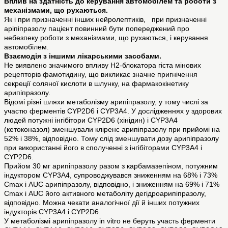
Вплив на здатність до керування автомобілем та роботи з
механізмами, що рухаються.
Як і при призначенні інших нейролептиків, при призначенні
аріпіпразолу пацієнт повинний бути попереджений про
небезпеку роботи з механізмами, що рухаються, і керування
автомобілем.
Взаємодія з іншими лікарськими засобами.
Не виявлено значимого впливу H2-блокатора гіста мінових
рецепторів фамотидину, що викликає значне пригнічення
секреції соляної кислоти в шлунку, на фармакокінетику
арипіпразолу.
Відомі різні шляхи метаболізму арипіпразолу, у тому числі за
участю ферментів CYP2D6 і CYP3A4. У дослідженнях у здорових
людей потужні інгібітори CYP2D6 (хінідин) і CYP3A4
(кетоконазол) зменшували кліренс арипіпразолу при прийомі на
52% і 38%, відповідно. Тому слід зменшувати дозу арипіпразолу
при використанні його в сполученні з інгібіторами CYP3A4 і
CYP2D6.
Прийом 30 мг арипіпразолу разом з карбамазепіном, потужним
індуктором CYP3A4, супроводжувався зниженням на 68% і 73%
Cmax і AUC арипіпразолу, відповідно, і зниженням на 69% і 71%
Cmax і AUC його активного метаболіту дегідроарипіпразолу,
відповідно. Можна чекати аналогічної дії й інших потужних
індукторів CYP3A4 і CYP2D6.
У метаболізмі арипіпразолу in vitro не беруть участь ферменти