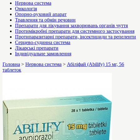
Нервова система
Онкологія
Опорно-руховий апарат
Травлення та обмін речовин
Препарати для лікування захворювань органів чуття
Протимікробні препарати для системного застосування
Протипаразитарні препарати, інсектициди та репеленти
Серцево-судинна система
Лікарські препарати
Індивідуальне замовлення
Головна
>
Нервова система
>
Абіліфай (Abilify) 15 мг, 56
таблеток