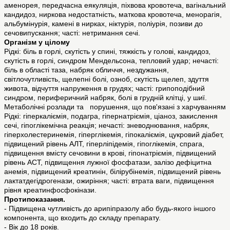
аменорея, передчасна еякуляція, піхвова кровотеча, вагінальний
кандидоз, ниркова недостатність, маткова кровотеча, менорагія,
альбумінурія, камені в нирках, ніктурія, поліурія, позиви до
сечовипускання; часті: нетримання сечі.
Організм у цілому
Рідкі: біль в горлі, скутість у спині, тяжкість у голові, кандидоз,
скутість в горлі, синдром Мендельсона, тепловий удар; нечасті:
біль в області таза, набряк обличчя, нездужання,
світлочутливість, щелепні болі, озноб, скутість щелеп, здуття
живота, відчуття напруження в грудях; часті: грипоподібний
синдром, периферичний набряк, болі в грудній клітці, у шиї.
Метаболічні розлади та порушення, що пов'язані з харчуванням
Рідкі: гіперкаліємія, подагра, гіпернатріємія, ціаноз, закислення
сечі, гіпоглікемічна реакція; нечасті: зневоднювання, набряк,
гіперхолестеринемія, гіперглікемія, гіпокаліємія, цукровий діабет,
підвищений рівень АЛТ, гіперліпідемія, гіпоглікемія, спрага,
підвищення вмісту сечовини в крові, гіпонатріємія, підвищений
рівень АСТ, підвищення лужної фосфатази, залізо дефіцитна
анемія, підвищений креатинін, білірубінемія, підвищений рівень
лактатдегідрогенази, ожиріння; часті: втрата ваги, підвищення
рівня креатинфосфокінази.
Протипоказання.
- Підвищена чутливість до арипіпразолу або будь-якого іншого
компонента, що входить до складу препарату.
- Вік до 18 років.