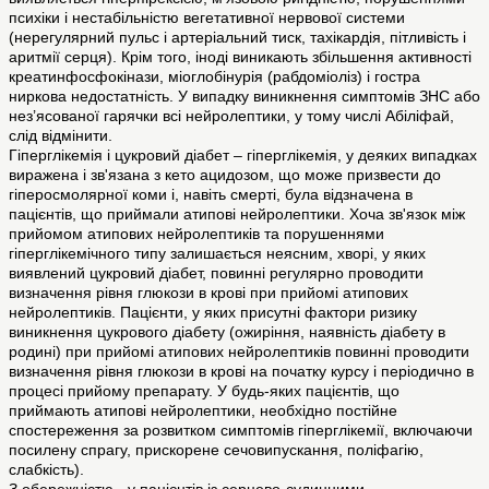
психіки і нестабільністю вегетативної нервової системи
(нерегулярний пульс і артеріальний тиск, тахікардія, пітливість і
аритмії серця). Крім того, іноді виникають збільшення активності
креатинфосфокінази, міоглобінурія (рабдоміоліз) і гостра
ниркова недостатність. У випадку виникнення симптомів ЗНС або
нез’ясованої гарячки всі нейролептики, у тому числі Абіліфай,
слід відмінити.
Гіперглікемія і цукровий діабет – гіперглікемія, у деяких випадках
виражена і зв'язана з кето ацидозом, що може призвести до
гіперосмолярної коми і, навіть смерті, була відзначена в
пацієнтів, що приймали атипові нейролептики. Хоча зв'язок між
прийомом атипових нейролептиків та порушеннями
гіперглікемічного типу залишається неясним, хворі, у яких
виявлений цукровий діабет, повинні регулярно проводити
визначення рівня глюкози в крові при прийомі атипових
нейролептиків. Пацієнти, у яких присутні фактори ризику
виникнення цукрового діабету (ожиріння, наявність діабету в
родині) при прийомі атипових нейролептиків повинні проводити
визначення рівня глюкози в крові на початку курсу і періодично в
процесі прийому препарату. У будь-яких пацієнтів, що
приймають атипові нейролептики, необхідно постійне
спостереження за розвитком симптомів гіперглікемії, включаючи
посилену спрагу, прискорене сечовипускання, поліфагію,
слабкість).