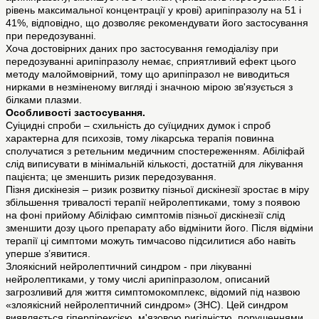
рівень максимальної концентрації у крові) арипіпразолу на 51 і
41%, відповідно, що дозволяє рекомендувати його застосування
при передозуванні.
Хоча достовірних даних про застосування гемодіалізу при
передозуванні арипіпразолу немає, сприятливий ефект цього
методу малоймовірний, тому що арипіпразол не виводиться
нирками в незміненому вигляді і значною мірою зв'язується з
білками плазми.
Особливості застосування.
Суіцидні спроби – схильність до суїцидних думок і спроб
характерна для психозів, тому лікарська терапія повинна
сполучатися з ретельним медичним спостереженням. Абіліфай
слід виписувати в мінімальній кількості, достатній для лікування
пацієнта; це зменшить ризик передозування.
Пізня дискінезія – ризик розвитку пізньої дискінезії зростає в міру
збільшення тривалості терапії нейролептиками, тому з появою
на фоні прийому Абіліфаю симптомів пізньої дискінезії слід
зменшити дозу цього препарату або відмінити його. Після відміни
терапії ці симптоми можуть тимчасово підсилитися або навіть
уперше з’явитися.
Злоякісний нейролептичний синдром - при лікуванні
нейролептиками, у тому числі арипіпразолом, описаний
загрозливий для життя симптомокомплекс, відомий під назвою
«злоякісний нейролептичний синдром» (ЗНС). Цей синдром
виявляється гіперпірексією, м'язовою ригідністю, порушеннями