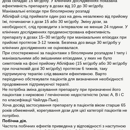
доза складає 15 мг/добу. У клінічних дослідженнях показана
ефективність препарату в дозах від 10 до 30 мг/добу.
Маніакальні епізоди при біполярному розладі
Абіліфай слід приймати один раз на день незалежно від прийому
їжі, починаючи з дози 15 або 30 мг/добу. Зміну дози, за
необхідності, слід проводити з інтервалом не менше 24 години. У
клінічних дослідженнях продемонстрована ефективність
препарату в дозах 15–30 мг/добу при маніакальних епізодах при
прийомі протягом 3-12 тижнів. Безпека доз вище 30 мг/добу у
клінічних дослідженнях не оцінювалася.
При спостереженні за пацієнтами з біполярним розладом I типу і
маніакальними або змішаними епізодами, у яких не було
симптомів на фоні прийому Абіліфаю (15 мг/добу або 30 мг/добу
при початковій дозі 30 мг/добу) протягом 6 тижнів, таку
підтримуючу терапію слід вважати ефективною. Варто
періодично обстежувати пацієнтів для визначення необхідності
продовження підтримуючої терапії.
Не потрібна зміна дозування препарату при призначенні його
пацієнтам з нирковою / печіночною недостатністю (клас А, В і С
по класифікації Чайлда-Пью).
Хоча досвід застосування препарату в пацієнтів віком старше 65
років обмежений, корегування дози для цієї категорії пацієнтів не
потрібно.
Побічна дія.
Частота побічних ефектів приведена у відповідності з наступною