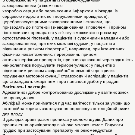
З обережністю - у пацієнтів із серцево-судинними
захворюваннями (з ішемічною
хворобою серця або перенесеним інфарктом міокарда, із
серцевою недостатністю і порушеннями провідності),
цереброваскулярними захворюваннями і станами, що
призводять до гіпотензії (зневоднювання, гіповолемії і прийом
гіпотензивних препаратів) у зв'язку з можливістю розвитку
ортостатичної гіпотензії, у пацієнтів із судомними нападами або
захворюваннями, при яких можливі судоми; у пацієнтів з
підвищеним ризиком гіпертермії, наприклад, при інтенсивних
фізичних навантаженнях, перегріванні, прийомі
антихолінергічних препаратів, при зневоднюванні через здатність
нейролептиків порушувати терморегуляцію; у пацієнтів з
підвищеним ризиком аспіраційної пневмонії через ризик
порушення моторної функції стравоходу й аспірації; у пацієнтів,
що страждають ожирінням і при наявності діабету в родині.
Вагітність і лактація
Адекватних і добре контрольованих досліджень у вагітних жінок
не проводилося.
Абіліфай може прийматися під час вагітності тільки за умови що
потенційна користь застосування перевищує потенційний ризик
для плоду.
В дослідах арипіпразол проникав у молоко щурів. Даних про
проникнення арипіпразолу в жіноче молоко немає. Годувати
груддю при застосуванні препарату не рекомендується.