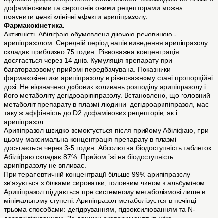
дофаміновими та серотонін овими рецепторами можна
пояснити деякі клінічні ефекти арипіпразолу.
Фармакокінетика.
Активність Абіліфаю обумовлена діючою речовиною -
арипіпразолом. Середній період напів виведення арипіпразолу
складає приблизно 75 годин. Рівноважна концентрація
досягається через 14 днів. Кумуляція препарату при
багаторазовому прийомі передбачувана. Показники
фармакокінетики арипіпразолу в рівноважному стані пропорційні
дозі. Не відзначено добових коливань розподілу арипіпразолу і
його метаболіту дегідроаріпіпразолу. Встановлено, що головний
метаболіт препарату в плазмі людини, дегідроарипіпразол, має
таку ж аффінність до D2 дофамінових рецепторів, як і
арипіпразол.
Арипіпразол швидко всмоктується після прийому Абіліфаю, при
цьому максимальна концентрація препарату в плазмі
досягається через 3-5 годин. Абсолютна біодоступність таблеток
Абіліфаю складає 87%. Прийом їжі на біодоступність
арипіпразолу не впливає.
При терапевтичній концентрації більше 99% арипіпразолу
зв'язується з білками сироватки, головним чином з альбуміном.
Арипіпразол піддається пре системному метаболізмові лише в
мінімальному ступені. Арипіпразол метаболізуєтся в печінці
трьома способами: дегідруванням, гідроксилюванням та N‑