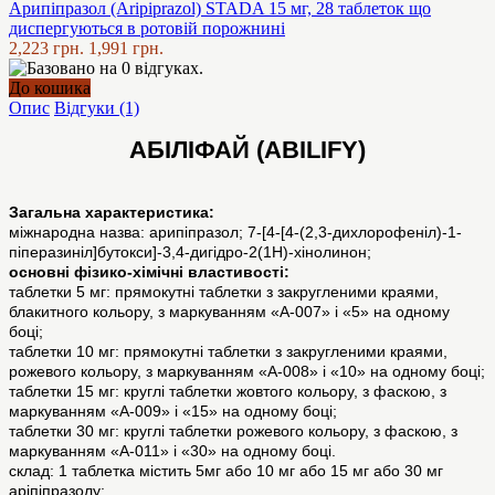
Арипіпразол (Aripiprazol) STADA 15 мг, 28 таблеток що
диспергуються в ротовій порожнині
2,223 грн.
1,991 грн.
До кошика
Опис
Відгуки (1)
АБІЛІФАЙ (ABILIFY)
Загальна характеристика:
міжнародна назва: арипіпразол; 7-[4-[4-(2,3-дихлорофеніл)-1-
піперазиніл]бутокси]-3,4-дигідро-2(1H)-хінолинон;
основні фізико-хімічні властивості:
таблетки 5 мг: прямокутні таблетки з закругленими краями,
блакитного кольору, з маркуванням «А-007» і «5» на одному
боці;
таблетки 10 мг: прямокутні таблетки з закругленими краями,
рожевого кольору, з маркуванням «А-008» і «10» на одному боці;
таблетки 15 мг: круглі таблетки жовтого кольору, з фаскою, з
маркуванням «А-009» і «15» на одному боці;
таблетки 30 мг: круглі таблетки рожевого кольору, з фаскою, з
маркуванням «А-011» і «30» на одному боці.
склад: 1 таблетка містить 5мг або 10 мг або 15 мг або 30 мг
аріпіпразолу;