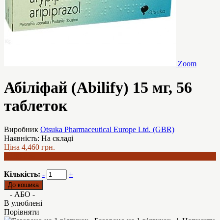
Zoom
Абіліфай (Abilify) 15 мг, 56
таблеток
Виробник
Otsuka Pharmaceutical Europe Ltd. (GBR)
Наявність:
На складі
Ціна
4,460 грн.
4,188 грн.
Кількість:
-
+
- АБО -
В улюблені
Порівняти