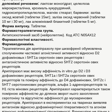
допоміжні речовини:
лактози моногідрат, целюлоза
мікрокристалічна, крохмаль кукурудзяний,
гидроксипропилцелюлоза, магнію стеарат, барвники: заліза
оксид жовтий (таблетки 15мг); заліза оксид червоний (таблетки
10 мг і 30 мг), лак алюмінієвий блакитний (таблетки 5 мг).
Форма випуску.
Таблетки.
Фармакотерапевтична група.
Антипсихотичний засіб (нейролептик). Код АТС N05AX12
Фармакологічні властивості.
Фармакодинаміка.
Терапевтична дія арипіпразолу при шизофренії обумовлена
сполученням часткової агоністичної активності відносно D2
дофаміновых і 5HT1a серотонін ових рецепторів і
антагоністичною активністю відносно 5HT2 серотонін ових
рецепторів.
Арипіпразол має високу аффінність in vitro до D2 і D3
дофамінових рецепторів, 5HT1a і 5HT2a серотонін ових
рецепторів та помірну аффінність до D4 дофамінових, 5HT2c і
5HT7 серотонинових рецепторів, альфа 1-адренорецепторів та
H1 гіста мінових рецепторів. Арипіпразол характеризується також
помірною аффінністю до ділянок зворот нього захоплення
серотоніну та відсутністю аффінності до мускаринових
рецепторів. Арипіпразол в експериментах на тваринах виявляв
антагонізм відносно дофамінергічної гіперактивності та агонізм
відносно дофамінергіченої гіпоактивності. Взаємодією не тільки з