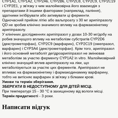
CYP1A1, CYP1A2, CYP2A6, CYP2B6, CYP2C8, CYP2C9, CYP2C19
і CYP2E1, у зв'язку з чим малоймовірна його взаємодія з
препаратами й іншими факторами (наприклад, паління),
здатними інгібірувати або активувати ці ферменти.
Одночасний прийом літію або вальпроату з 30 мг арипіпразолу
QD не зробив клінічно значимого впливу на фармакокінетику
арипіпразолу.
У клінічних дослідженнях арипіпразол у дозах 10-30 мг/добу на
робив значущого впливу на метаболізм субстратів CYP2D6
(декстрометорфан), CYP2C9 (варфарин), CYP2C19 (омепразол,
варфарин) і CYP3A4 (декстрометорфан). Крім того, арипіпразол
і його основний метаболіт дегідроарипіпразол не змінював
метаболізм за участю ферменту CYP1A2 in vitro. Малоймовірний
клінічно значущий вплив арипіпразолу на ліки, що
метаболізуються за участю цих ферментів. Арипіпразол не
впливає на фармакокінетику і фармакодинамику варфарину,
тобто не витісняє варфарин зі зв'язку з білками крові.
Умови та термін зберігання.
ЗБЕРІГАТИ В НЕДОСТУПНОМУ ДЛЯ ДІТЕЙ МІСЦІ.
При температурі 15 - 30 °С в захищеному від вологи місці.
Термін придатності
- 3 роки.
Написати відгук