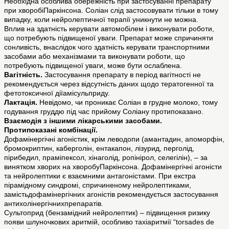
Необхідна особлива обережність при застосуванні препарату
при хворобіПаркінсона. Соліан слід застосовувати тільки в тому
випадку, коли нейролептичної терапії уникнути не можна.
Вплив на здатність керувати автомобілем і виконувати роботи,
що потребують підвищеної уваги. Препарат може спричиняти
сонливість, внаслідок чого здатність керувати транспортними
засобами або механізмами та виконувати роботи, що
потребують підвищеної уваги, може бути ослаблена.
Вагітність.
Застосування препарату в період вагітності не
рекомендується через відсутність даних щодо тератогенної та
фетотоксичної діїамісульприду.
Лактація.
Невідомо, чи проникає Соліан в грудне молоко, тому
годування груддю під час прийому Соліану протипоказано.
Взаємодія з іншими лікарськими засобами.
Протипоказані комбінації.
Дофамінергічні агоністик, крім леводопи (амантадин, апоморфін,
бромокриптин, каберголін, ентакапон, лізурид, перголід,
пірибедил, праміпексол, хінаголід, ропінірол, селегілін), – за
винятком хворих на хворобуПаркінсона. Дофамінергічні агоністи
та нейролептики є взаємними антагоністами. При екстра
пірамідному синдромі, спричиненому нейролептиками,
замістьдофамінергічних агоністів рекомендується застосування
антихолінергічнихпрепаратів.
Сультоприд (бензамідний нейролептик) – підвищення ризику
появи шлуночкових аритмій, особливо тахіаритмії “torsades de