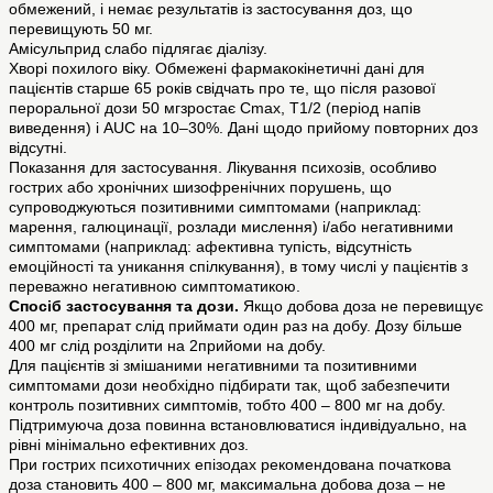
обмежений, і немає результатів із застосування доз, що
перевищують 50 мг.
Амісульприд слабо підлягає діалізу.
Хворі похилого віку. Обмежені фармакокінетичні дані для
пацієнтів старше 65 років свідчать про те, що після разової
пероральної дози 50 мгзростає Cmax, T1/2 (період напів
виведення) і AUC на 10–30%. Дані щодо прийому повторних доз
відсутні.
Показання для застосування. Лікування психозів, особливо
гострих або хронічних шизофренічних порушень, що
супроводжуються позитивними симптомами (наприклад:
марення, галюцинації, розлади мислення) і/або негативними
симптомами (наприклад: афективна тупість, відсутність
емоційності та уникання спілкування), в тому числі у пацієнтів з
переважно негативною симптоматикою.
Спосіб застосування та дози.
Якщо добова доза не перевищує
400 мг, препарат слід приймати один раз на добу. Дозу більше
400 мг слід розділити на 2прийоми на добу.
Для пацієнтів зі змішаними негативними та позитивними
симптомами дози необхідно підбирати так, щоб забезпечити
контроль позитивних симптомів, тобто 400 – 800 мг на добу.
Підтримуюча доза повинна встановлюватися індивідуально, на
рівні мінімально ефективних доз.
При гострих психотичних епізодах рекомендована початкова
доза становить 400 – 800 мг, максимальна добова доза – не