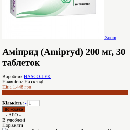
Zoom
Аміприд (Amipryd) 200 мг, 30
таблеток
Виробник
HASCO-LEK
Наявність:
На складі
Ціна
1,448 грн.
1,267 грн.
Кількість:
-
+
- АБО -
В улюблені
Порівняти