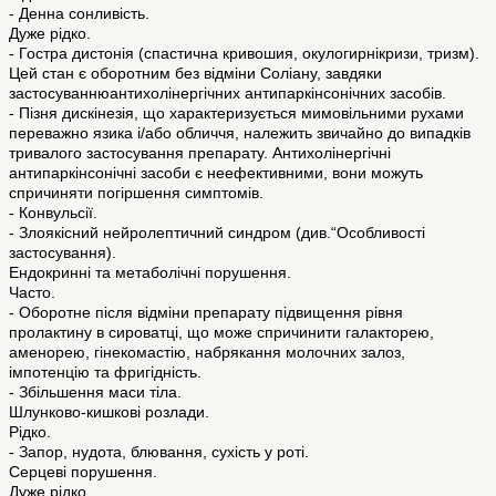
- Денна сонливість.
Дуже рідко.
- Гостра дистонія (спастична кривошия, окулогирнікризи, тризм).
Цей стан є оборотним без відміни Соліану, завдяки
застосуваннюантихолінергічних антипаркінсонічних засобів.
- Пізня дискінезія, що характеризується мимовільними рухами
переважно язика і/або обличчя, належить звичайно до випадків
тривалого застосування препарату. Антихолінергічні
антипаркінсонічні засоби є неефективними, вони можуть
спричиняти погіршення симптомів.
- Конвульсії.
- Злоякісний нейролептичний синдром (див.“Особливості
застосування).
Ендокринні та метаболічні порушення.
Часто.
- Оборотне після відміни препарату підвищення рівня
пролактину в сироватці, що може спричинити галакторею,
аменорею, гінекомастію, набрякання молочних залоз,
імпотенцію та фригідність.
- Збільшення маси тіла.
Шлунково-кишкові розлади.
Рідко.
- Запор, нудота, блювання, сухість у роті.
Серцеві порушення.
Дуже рідко.