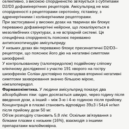
селективно, з високою спорідненістю зв’язується з субтипами
D2/D3 дофамінергічних рецепторів. Амісульприд не має
спорідненості з рецепторами серотоніну, гістаміну, з
адренергічними і холінергічними рецепторами.
При застосуванні у високих дозах на тваринах він блокує
переважно дофамінергічні нейрони, що локалізуються в
мезолімбічних структурах, а не встріарній системі. Ця
специфічна спорідненість пояснює переважно
антипсихотичнудію амісульприду.
У низьких дозах він переважно блокує пресинаптичні D2/D3–
рецептори, що пояснює його дію на негативні симптоми
шизофренії.
У контрольованому (галоперидолом) подвійному сліпому
клінічному дослідженні з участю 191 хворого на гостру
шизофренію Соліан достовірно полегшував вторинні негативні
симптоми захворювання значно більшою мірою,
ніжгалоперидол.
Фармакокінетика.
У людини амісульприд показує два
абсорбційних піки: один досягається швидко, через годину після
введення дози, а інший – між 3-ю і 4-ю годиною після прийому.
Концентрація в плазмі становить відповідно 39±3 і 54±4 нг/мл
після прийому дози 50 мг.
Об’єм розподілу становить 5,8 л/кг. Оскільки зв’язування з
білками плазми є низьким (16%), взаємодія з іншими
препаратами малоймовірна.