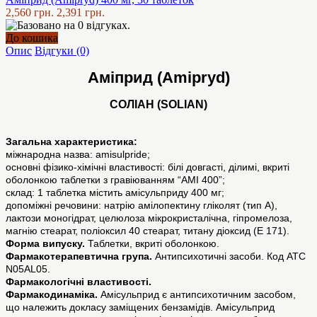
2,560 грн.
2,391 грн.
До кошика
Опис
Відгуки (0)
Аміприд (Amipryd)
СОЛІАН (SOLIAN)
Загальна характеристика:
міжнародна назва: аmisulpride;
основні фізико-хімічні властивості: білі довгасті, ділимі, вкриті
оболонкою таблетки з гравіюванням “АМI 400”;
склад: 1 таблетка містить амісульприду 400 мг;
допоміжні речовини: натрію амілопектину гліколят (тип А),
лактози моногідрат, целюлоза мікрокристалічна, гіпромелоза,
магнію стеарат, поліоксил 40 стеарат, титану діоксид (Е 171).
Форма випуску.
Таблетки, вкриті оболонкою.
Фармакотерапевтична група.
Антипсихотичні засоби. Код АТС
N05AL05.
Фармакологічні властивості.
Фармакодинаміка.
Амісульприд є антипсихотичним засобом,
що належить докласу заміщених бензамідів. Амісульприд