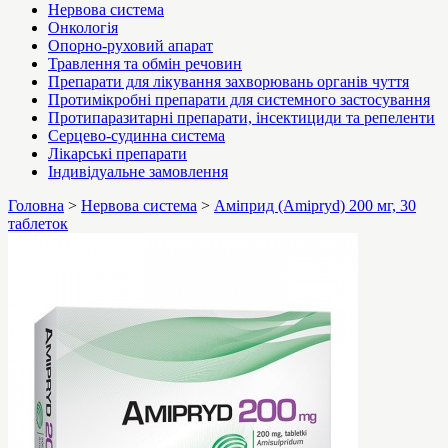
Нервова система
Онкологія
Опорно-руховий апарат
Травлення та обмін речовин
Препарати для лікування захворювань органів чуття
Протимікробні препарати для системного застосування
Протипаразитарні препарати, інсектициди та репеленти
Серцево-судинна система
Лікарські препарати
Індивідуальне замовлення
Головна
>
Нервова система
>
Аміприд (Amipryd) 200 мг, 30
таблеток