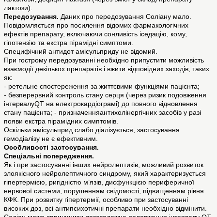
лактози).
Передозування.
Даних про передозування Соліану мало.
Повідомляється про посилення відомих фармакологічних
ефектів препарату, включаючи сонливість іседацію, кому,
гіпотензію та екстра пірамідні симптоми.
Специфічний антидот амісульприду не відомий.
При гострому передозуванні необхідно припустити можливість
взаємодії декількох препаратів і вжити відповідних заходів, таких
як:
- ретельне спостереження за життєвими функціями пацієнта;
- безперервний контроль стану серця (через ризик подовження
інтервалуQT на електрокардіограмі) до повного відновлення
стану пацієнта; - призначенняантихолінергічних засобів у разі
появи екстра пірамідних симптомів.
Оскільки амісульприд слабо діалізується, застосування
гемодіалізу не є ефективним.
Особливості застосування.
Спеціальні попередження.
Як і при застосуванні інших нейролептиків, можливий розвиток
злоякісного нейролептичного синдрому, який характеризується
гіпертермією, ригідністю м’язів, дисфункцією периферичної
нервової системи, порушенням свідомості, підвищенням рівня
КФК. При розвитку гіпертермії, особливо при застосуванні
високих доз, всі антипсихотичні препарати необхідно відмінити.