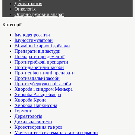
Дерматологія
Онкологія
Опорно-руховий апарат
Категорії
Імунодепресанти
Імуностимулятори
Вітаміни і харчові добавки
Препарати від застуди
Препарати при деменції
Протигрибкові препарати
Протидіабетичні засоби
Протиепілептичні препарати
Протизапальні засоби
Протитуберкульозні засоби
Хвороба і синдром Меньєра
Хвороба Альцгеймера
Хвороба Крона
Хвороба Паркінсона
Гормони
Дерматологія
Дихальна система
Кровотворення та кров
Мочестатева система та статеві гормони