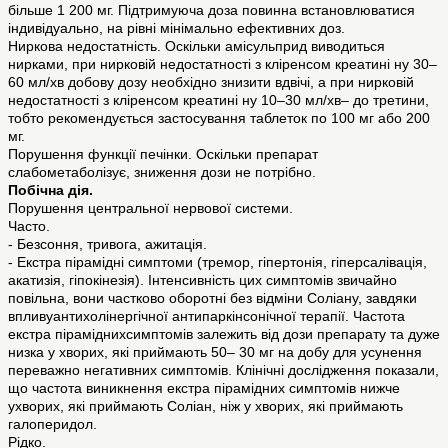
більше 1 200 мг. Підтримуюча доза повинна встановлюватися
індивідуально, на рівні мінімально ефективних доз.
Ниркова недостатність. Оскільки амісульприд виводиться
нирками, при нирковій недостатності з кліренсом креатині ну 30–
60 мл/хв добову дозу необхідно знизити вдвічі, а при нирковій
недостатності з кліренсом креатині ну 10–30 мл/хв– до третини,
тобто рекомендується застосування таблеток по 100 мг або 200
мг.
Порушення функції печінки. Оскільки препарат
слабометаболізує, зниження дози не потрібно.
Побічна дія.
Порушення центральної нервової системи.
Часто.
- Безсоння, тривога, ажитація.
- Екстра пірамідні симптоми (тремор, гіпертонія, гіперсалівація,
акатизія, гіпокінезія). Інтенсивність цих симптомів звичайно
повільна, вони частково оборотні без відміни Соліану, завдяки
впливуантихолінергічної антипаркінсонічної терапії. Частота
екстра піраміднихсимптомів залежить від дози препарату та дуже
низка у хворих, які приймають 50– 30 мг на добу для усунення
переважно негативних симптомів. Клінічні дослідження показали,
що частота виникнення екстра пірамідних симптомів нижче
ухворих, які приймають Соліан, ніж у хворих, які приймають
галоперидол.
Рідко.