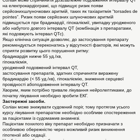
Соліан може спричинити дозозалежне подовження інтервалу QТ
на електрокардіограмі, що підвищує ризик появи
серйознихшлуночкових аритмій, таких як тахіаритмія “torsades de
pointes”. Ризик появи серйозних шлуночкових аритмій
підвищується при брадикардії, гіпокаліємії, увипадку уродженого
або набутого довгого інтервалу QТ (комбінація з препаратами,
які подовжують інтервал QТс).
Якщо клінічна ситуація дозволяє, до застосування препарату
рекомендується переконатись у відсутності факторів, які можуть
сприяти розвитку цього порушення ритму:
брадикардія нижче 55 уд./хв,
гіпокаліємія,
уроджений подовжений інтервал QТ,
застосування препаратів, здатних спричиняти виражену
брадикардію (< 55 уд./хв), гіпокаліємію, зниження серцевої
провідності абоподовження інтервалу QТ.
Хворим, яким потрібно тривале лікування нейролептиками, до
початку лікування необхідно зробити ЕКГ.
Застережні засоби.
Соліан може знижувати судомний поріг, тому протягом усього
курсу лікування препаратом необхідно особливе спостереження
за пацієнтами із судомамив анамнезі.
Пацієнтам похилого віку препарат необхідно призначати з
особливою обережністю через можливий ризик виникнення
гіпотензії або седації.