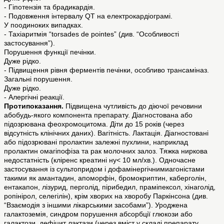
- Гіпотензія та брадикардія.
- Подовження інтервалу QT на електрокардіограмі.
У поодиноких випадках.
- Тахіаритмія “torsades de pointes” (див. “Особливості
застосування”).
Порушення функції печінки.
Дуже рідко.
- Підвищення рівня ферментів печінки, особливо трансаміназ.
Загальні порушення.
Дуже рідко.
- Алергічні реакції.
Протипоказання.
Підвищена чутливість до діючої речовини
абобудь-якого компонента препарату. Діагностована або
підозрювана феохромоцитома. Діти до 15 років (через
відсутність клінічних даних). Вагітність. Лактація. Діагностовані
або підозрювані пролактин залежні пухлини, наприклад
пролактин омагіпофіза та рак молочних залоз. Тяжка ниркова
недостатність (кліренс креатині ну< 10 мл/хв.). Одночасне
застосування із сультопридом і дофамінергічнимиагоністами
такими як амантадин, апоморфін, бромокриптин, каберголін,
ентакапон, лізурид, перголід, пірибедил, праміпексол, хінаголід,
ропінірол, селегілін), крім хворих на хворобу Паркінсона (див.
“Взаємодія з іншими лікарськими засобами”). Уроджена
галактоземія, синдром порушення абсорбції глюкози або
галактози, дефіцит лактази (через вміст у складі препарату