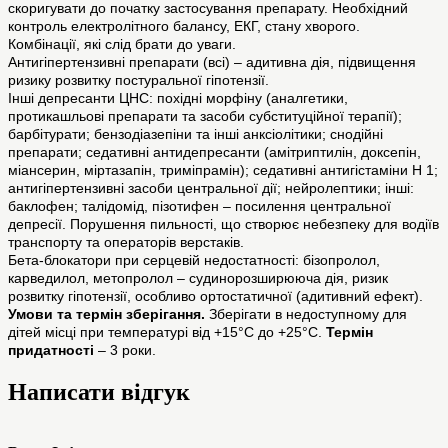
скоригувати до початку застосування препарату. Необхідний
контроль електролітного балансу, ЕКГ, стану хворого.
Комбінації, які слід брати до уваги.
Антигіпертензивні препарати (всі) – адитивна дія, підвищення
ризику розвитку постуральної гіпотензії.
Інші депресанти ЦНС: похідні морфіну (аналгетики,
протикашльові препарати та засоби субституційної терапії);
барбітурати; бензодіазепіни та інші анксіолітики; снодійні
препарати; седативні антидепресанти (амітриптилін, доксепін,
міансерин, міртазапін, триміпрамін); седативні антигістаміни Н 1;
антигіпертензивні засоби центральної дії; нейролептики; інші:
баклофен; талідомід, пізотифен – посилення центральної
депресії. Порушення пильності, що створює небезпеку для водіїв
транспорту та операторів верстаків.
Бета-блокатори при серцевій недостатності: бізопролол,
карведилол, метопролол – судинорозширююча дія, ризик
розвитку гіпотензії, особливо ортостатичної (адитивний ефект).
Умови та термін зберігання.
Зберігати в недоступному для
дітей місці при температурі від +15°С до +25°С.
Термін
придатності
– 3 роки.
Написати відгук