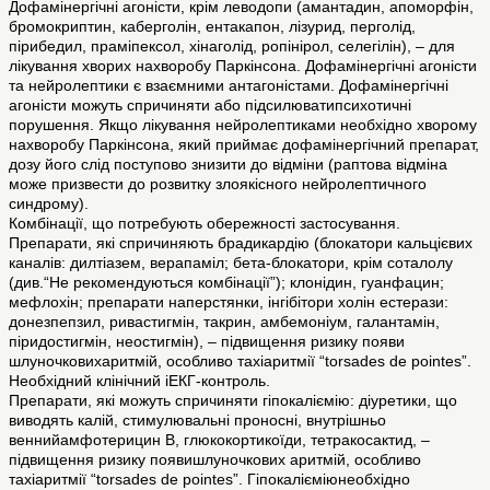
Дофамінергічні агоністи, крім леводопи (амантадин, апоморфін,
бромокриптин, каберголін, ентакапон, лізурид, перголід,
пірибедил, праміпексол, хінаголід, ропінірол, селегілін), – для
лікування хворих нахворобу Паркінсона. Дофамінергічні агоністи
та нейролептики є взаємними антагоністами. Дофамінергічні
агоністи можуть спричиняти або підсилюватипсихотичні
порушення. Якщо лікування нейролептиками необхідно хворому
нахворобу Паркінсона, який приймає дофамінергічний препарат,
дозу його слід поступово знизити до відміни (раптова відміна
може призвести до розвитку злоякісного нейролептичного
синдрому).
Комбінації, що потребують обережності застосування.
Препарати, які спричиняють брадикардію (блокатори кальцієвих
каналів: дилтіазем, верапаміл; бета-блокатори, крім соталолу
(див.“Не рекомендуються комбінації”); клонідин, гуанфацин;
мефлохін; препарати наперстянки, інгібітори холін естерази:
донезпепзил, ривастигмін, такрин, амбемоніум, галантамін,
піридостигмін, неостигмін), – підвищення ризику появи
шлуночковихаритмій, особливо тахіаритмії “torsades de pointes”.
Необхідний клінічний іЕКГ-контроль.
Препарати, які можуть спричиняти гіпокаліємію: діуретики, що
виводять калій, стимулювальні проносні, внутрішньо
веннийамфотерицин В, глюкокортикоїди, тетракосактид, –
підвищення ризику появишлуночкових аритмій, особливо
тахіаритмії “torsades de pointes”. Гіпокалієміюнеобхідно