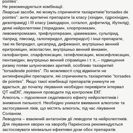
pointes”.
Не рекомендуються комбінації.
Лікарські засоби, які можуть спричиняти тахіаритмію“torsades de
pointes”: анти аритмічні препарати Iа класу (хінідин, гідрохінідин,
дизопірамід) і III класу (аміодарон, соталол, дофетилід, ібутилід),
деякі нейролептики (тіоридазин, хлорпромазин,
левомепромазин, трифлуоперазин, ціамемазин, сульпірид,
тіаприд, пімозид, галоперидол, дроперидол) і інші препарати,
такі як бепридил, цисаприд, дифеманіл, внутрішньо венний
еритроміцин, мізоластин, внутрішньо венний вінкамін,
галофантрин, спарфлоксацин, гатифлоксацин, моксифлоксацин,
пентамідин, внутрішньо венний спіраміцин і т. п,.– підвищення
ризику появи шлуночкових аритмій, особливо тахіаритмії
“torsadesde pointes”. По можливості слід відмінити не
антиінфекційні препарати, які спричиняють тахіаритмію “torsades
de pointes”. Якщо такої комбінації препаратів уникнути не
вдається, до початку лікування необхідно перевірити інтервал
QТ наЕКГ, лікування проводити під контролем ЕКГ.
Алкоголь – підсилення седативного ефекту нейролептиків і
зниження пильності. Необхідно уникати вживання алкоголю та
застосування ліків, що містять алкоголь, під час лікування
Соліаном.
Леводопа – взаємний антагонізм дії леводопи та нейролептиків.
Для лікування хворих на хворобу Паркінсона рекомендується
застосовувати мінімальні ефективні дози обох препаратів.