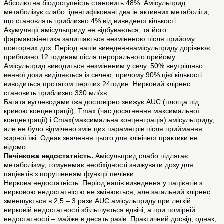
Абсолютна біодоступність становить 48%. Амісульприд
метаболізує слабо: ідентифіковані два ін активних метаболіти,
що становлять приблизно 4% від виведеної кількості.
Акумуляції амісульприду не відбувається, та його
фармакокінетика залишається незміненою після прийому
повторних доз. Період напів виведенняамісульприду дорівнює
приблизно 12 годинам після перорального прийому.
Амісульприд виводиться незміненим у сечу. 50% внутрішньо
венної дози виділяється із сечею, причому 90% цієї кількості
виводиться протягом перших 24годин. Нирковий кліренс
становить приблизно 330 мл/хв.
Багата вуглеводами їжа достовірно знижує AUC (площа під
кривою концентрації), Tmax (час досягнення максимальної
концентрації) і Cmax(максимальна концентрація) амісульприду,
але не було відмічено змін цих параметрів після приймання
жирної їжі. Однак значення цього для клінічної практики не
відомо.
Печінкова недостатність.
Амісульприд слабо підлягає
метаболізму, томунемає необхідності знижувати дозу для
пацієнтів з порушенням функції печінки.
Ниркова недостатність. Період напів виведення у пацієнтів з
нирковою недостатністю не змінюється, але загальний кліренс
зменшується в 2,5 – 3 рази.AUC амісульприду при легкій
нирковій недостатності збільшується вдвічі, а при помірній
недостатності – майже в десять разів. Практичний досвід, однак,