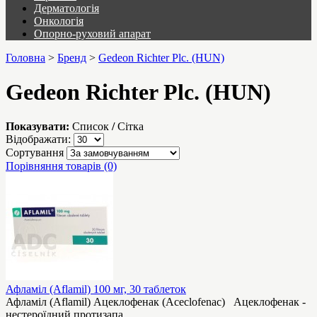
Дерматологія
Онкологія
Опорно-руховий апарат
Головна
>
Бренд
>
Gedeon Richter Plc. (HUN)
Gedeon Richter Plc. (HUN)
Показувати:
Список
/
Сітка
Відображати:
Сортування
Порівняння товарів (0)
Афламіл (Aflamil) 100 мг, 30 таблеток
Афламіл (Aflamil) Ацеклофенак (Aceclofenac) Ацеклофенак -
нестероїдний протизапа..