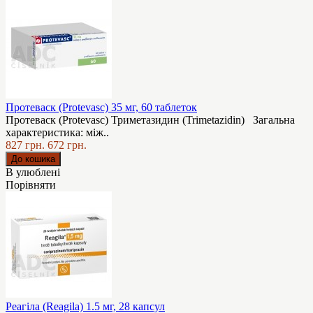
Протеваск (Protevasc) 35 мг, 60 таблеток
Протеваск (Protevasc) Триметазидин (Trimеtazidin) Загальна
характеристика: між..
827 грн.
672 грн.
В улюблені
Порівняти
Реагіла (Reagila) 1.5 мг, 28 капсул