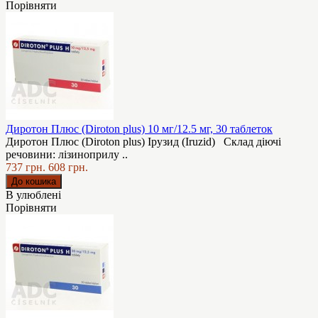
Порівняти
Диротон Плюс (Diroton plus) 10 мг/12.5 мг, 30 таблеток
Диротон Плюс (Diroton plus) Ірузид (Iruzid) Склад діючі
речовини: лізиноприлу ..
737 грн.
608 грн.
В улюблені
Порівняти