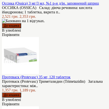
Оссика (Ossica) 3 мг/3 мл, №1 р-н д/ін. заповнений шприц
ОССИКА (OSSICA) Склад: діюча речовина: кислота
ібандронова; 1 таблетка, вкрита п..
2,521 грн.
2,353 грн.
В улюблені
Порівняти
Протеваск (Protevasc) 35 мг, 120 таблеток
Протеваск (Protevasc) Триметазидин (Trimеtazidin) Загальна
характеристика: між..
1,357 грн.
1,189 грн.
В улюблені
Порівняти