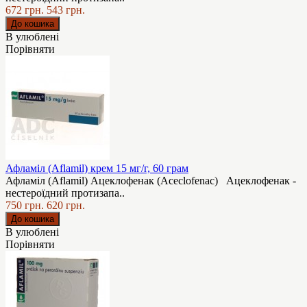
672 грн.
543 грн.
В улюблені
Порівняти
Афламіл (Aflamil) крем 15 мг/г, 60 грам
Афламіл (Aflamil) Ацеклофенак (Aceclofenac) Ацеклофенак -
нестероїдний протизапа..
750 грн.
620 грн.
В улюблені
Порівняти