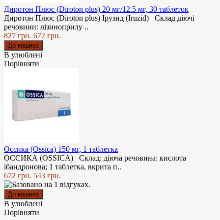
Диротон Плюс (Diroton plus) 20 мг/12.5 мг, 30 таблеток
Диротон Плюс (Diroton plus) Ірузид (Iruzid) Склад діючі
речовини: лізиноприлу ..
827 грн.
672 грн.
В улюблені
Порівняти
Оссика (Ossica) 150 мг, 1 таблетка
ОССИКА (OSSICA) Склад: діюча речовина: кислота
ібандронова; 1 таблетка, вкрита п..
672 грн.
543 грн.
В улюблені
Порівняти