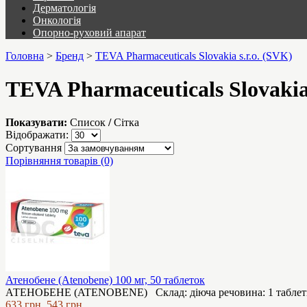
Дерматологія
Онкологія
Опорно-руховий апарат
Головна
>
Бренд
>
TEVA Pharmaceuticals Slovakia s.r.o. (SVK)
TEVA Pharmaceuticals Slovakia 
Показувати:
Список
/
Сітка
Відображати:
Сортування
Порівняння товарів (0)
Атенобене (Atenobene) 100 мг, 50 таблеток
АТЕНОБEНЕ (ATENOBENE) Cклад: діюча речовина: 1 таблетка,
633 грн.
543 грн.