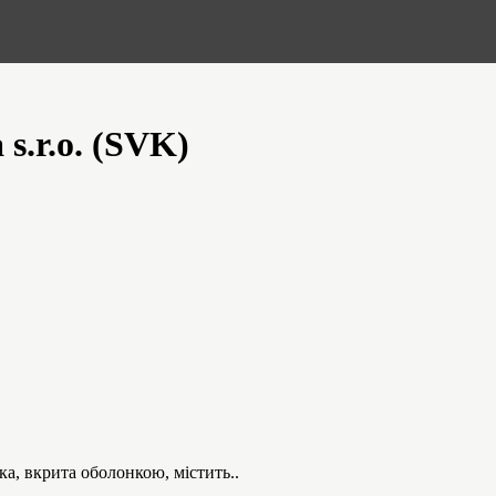
s.r.o. (SVK)
 вкрита оболонкою, містить..