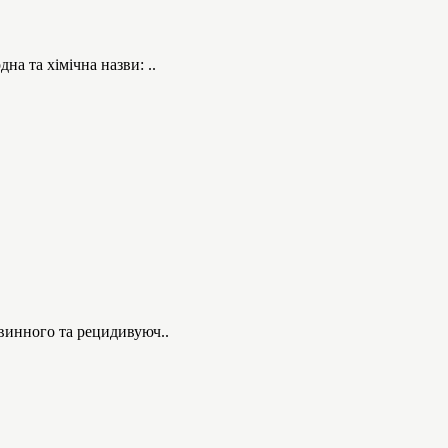
а та хімічна назви: ..
винного та рецидивуюч..