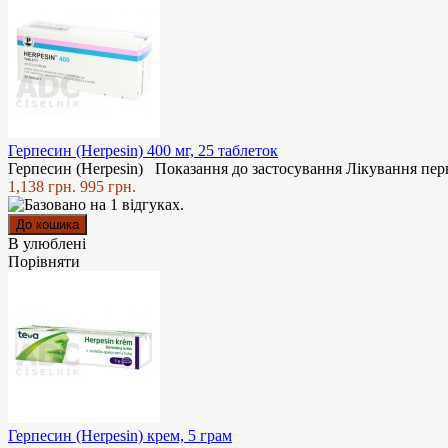
Герпесин (Herpesin) 400 мг, 25 таблеток
Герпесин (Herpesin) Показання до застосування Лікування пер
1,138 грн.
995 грн.
В улюблені
Порівняти
Герпесин (Herpesin) крем, 5 грам