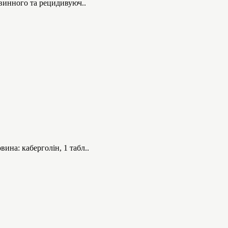
винного та рецидивуюч..
а: каберголін, 1 табл..