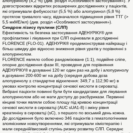
алопуринолу (4,2 %) (див. розділ «Особливості застосування»). У
довгострокових відкритих розширених дослідженнях у пацієнтів,
які отримували фебуксостат (5,5 %) або алопуринол (5,8 %)
протягом тривалого часу, відзначалося підвищення рівня ТТГ (>
5,5 мкМЕ/мл) (див. розділ «Особливості застосування»).
Синдром лізису пухлини (СЛП)
Ефективність та безпека застосування АДЕНУРІКУ® для
профілактики і лікування при СЛП оцінювали в дослідженні
FLORENCE (FLO-01). АДЕНУРІК® продемонстрував найкращу і
більш швидку дію відносно зниження рівня уратів у порівнянні з
алопуринолом.
FLORENCE являло собою рандомізоване (1:1), подвійне сліпе,
опорне дослідження фази III, проведене для порівняння
АДЕНУРІКУ® в дозуванні 120 мг один раз на добу і алопуринолу
в дозуванні 200-600 мг на добу (середня добова доза
алопуринолу ± стандартне відхилення: 349,7 ± 112,90 мг) в
умовах контролю концентрації сечової кислоти в сироватці.
Вибрані пацієнти повинні були бути кандидатами для лікування
алопуринолом або не мати доступу до расбурикази. Первинні
кінцеві точки являли собою площу під кривою концентрації
сечової кислоти в сироватці (AUC sUA1-8) і зміну рівня
креатиніну в сироватці (sC), з першого по восьмий день кожна.
До дослідження було включено 346 пацієнтів з гематологічними
злоякісними новоутвореннями, які отримували хіміотерапію і
мали середній/високий ступінь ризику розвитку СЛП. Середнє