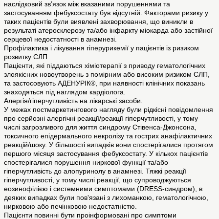
наслідковий зв’язок між вказаними порушеннями та
застосуванням фебуксостату був відсутній. Факторами ризику у
таких пацієнтів були виявлені захворювання, що виникли в
результаті атеросклерозу та/або інфаркту міокарда або застійної
серцевої недостатності в анамнезі.
Профілактика і лікування гіперурикемії у пацієнтів із ризиком
розвитку СЛП
Пацієнти, які піддаються хіміотерапії з приводу гематологічних
злоякісних новоутворень з помірним або високим ризиком СЛП,
та застосовують АДЕНУРІК®, при наявності клінічних показань
знаходяться під наглядом кардіолога.
Алергія/гіперчутливість на лікарські засоби.
У межах постмаркетингового нагляду були рідкісні повідомлення
про серйозні алергічні реакції/реакції гіперчутливості, у тому
числі загрозливого для життя синдрому Стівенса-Джонсона,
токсичного епідермального некролізу та гострих анафілактичних
реакцій/шоку. У більшості випадків вони спостерігалися протягом
першого місяця застосування фебуксостату. У кількох пацієнтів
спостерігалися порушення ниркової функції та/або
гіперчутливість до алопуринолу в анамнезі. Тяжкі реакції
гіперчутливості, у тому числі реакції, що супроводжуються
еозинофілією і системними симптомами (DRESS-синдром), в
деяких випадках були пов'язані з лихоманкою, гематологічною,
нирковою або печінковою недостатністю.
Пацієнти повинні бути проінформовані про симптоми