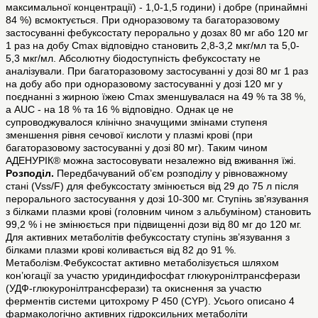
максимальної концентрації) - 1,0-1,5 години) і добре (принаймні
84 %) всмоктується. При одноразовому та багаторазовому
застосуванні фебуксостату перорально у дозах 80 мг або 120 мг
1 раз на добу Сmax відповідно становить 2,8-3,2 мкг/мл та 5,0-
5,3 мкг/мл. Абсолютну біодоступність фебуксостату не
аналізували. При багаторазовому застосуванні у дозі 80 мг 1 раз
на добу або при одноразовому застосуванні у дозі 120 мг у
поєднанні з жирною їжею Сmax зменшувалася на 49 % та 38 %,
а AUC - на 18 % та 16 % відповідно. Однак це не
супроводжувалося клінічно значущими змінами ступеня
зменшення рівня сечової кислоти у плазмі крові (при
багаторазовому застосуванні у дозі 80 мг). Таким чином
АДЕНУРІК® можна застосовувати незалежно від вживання їжі.
Розподіл.
Передбачуваний об’єм розподілу у рівноважному
стані (Vss/F) для фебуксостату змінюється від 29 до 75 л після
перорального застосування у дозі 10-300 мг. Ступінь зв’язування
з білками плазми крові (головним чином з альбуміном) становить
99,2 % і не змінюється при підвищенні дози від 80 мг до 120 мг.
Для активних метаболітів фебуксостату ступінь зв’язування з
білками плазми крові коливається від 82 до 91 %.
Метаболізм.Фебуксостат активно метаболізується шляхом
кон’югації за участю уридиндифосфат глюкуронілтрансферази
(УДФ-глюкуронілтрансферази) та окиснення за участю
ферментів системи цитохрому Р 450 (CYP). Усього описано 4
фармакологічно активних гідроксильних метаболіти