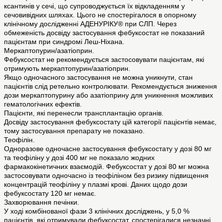
ксантинів у сечі, що супроводжується їх відкладенням у
сечовивідних шляхах. Цього не спостерігалося в опорному
клінічному дослідженні АДЕНУРІКУ® при СЛП. Через
обмеженість досвіду застосування фебуксостат не показаний
пацієнтам при синдромі Леш-Ніхана.
Меркаптопурин/азатіоприн.
Фебуксостат не рекомендується застосовувати пацієнтам, які
отримують меркаптопурин/азатіоприн.
Якщо одночасного застосування не можна уникнути, стан
пацієнтів слід ретельно контролювати. Рекомендується зниження
дози меркаптопурину або азатіоприну для уникнення можливих
гематологічних ефектів.
Пацієнти, які перенесли трансплантацію органів.
Досвіду застосування фебуксостату цій категорії пацієнтів немає,
тому застосування препарату не показано.
Теофілін.
Одноразове одночасне застосування фебуксостату у дозі 80 мг
та теофіліну у дозі 400 мг не показало жодних
фармакокінетичних взаємодій. Фебуксостат у дозі 80 мг можна
застосовувати одночасно із теофіліном без ризику підвищення
концентрацій теофіліну у плазмі крові. Даних щодо дози
фебуксостату 120 мг немає.
Захворювання печінки.
У ході комбінованої фази 3 клінічних досліджень, у 5,0 %
пацієнтів, які отримували фебуксостат, спостерігалися незначні