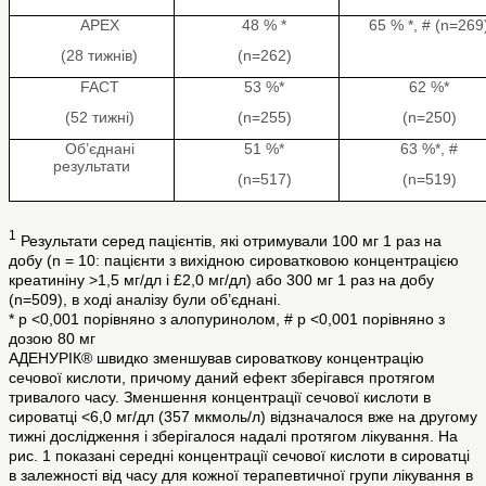
APEX
48 % *
65 % *, # (n=269
(28 тижнів)
(n=262)
FACT
53 %*
62 %*
(52 тижні)
(n=255)
(n=250)
Об’єднані
51 %*
63 %*, #
результати
(n=517)
(n=519)
1
Результати серед пацієнтів, які отримували 100 мг 1 раз на
добу (n = 10: пацієнти з вихідною сироватковою концентрацією
креатиніну >1,5 мг/дл і £2,0 мг/дл) або 300 мг 1 раз на добу
(n=509), в ході аналізу були об’єднані.
* p <0,001 порівняно з алопуринолом, # p <0,001 порівняно з
дозою 80 мг
АДЕНУРІК® швидко зменшував сироваткову концентрацію
сечової кислоти, причому даний ефект зберігався протягом
тривалого часу. Зменшення концентрації сечової кислоти в
сироватці <6,0 мг/дл (357 мкмоль/л) відзначалося вже на другому
тижні дослідження і зберігалося надалі протягом лікування. На
рис. 1 показані середні концентрації сечової кислоти в сироватці
в залежності від часу для кожної терапевтичної групи лікування в