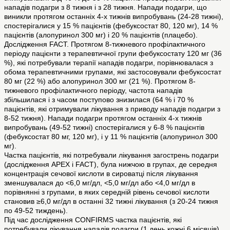
нападів подагри з 8 тижня і з 28 тижня. Напади подагри, що
виникли протягом останніх 4-х тижнів випробувань (24-28 тижні),
спостерігалися у 15 % пацієнтів (фебуксостат 80, 120 мг), 14 %
пацієнтів (алопуринол 300 мг) і 20 % пацієнтів (плацебо).
Дослідження FACT. Протягом 8-тижневого профілактичного
періоду пацієнти з терапевтичної групи фебуксостату 120 мг (36
%), які потребували терапії нападів подагри, порівнювалася з
обома терапевтичними групами, які застосовували фебуксостат
80 мг (22 %) або алопуринол 300 мг (21 %). Протягом 8-
тижневого профілактичного періоду, частота нападів
збільшилася і з часом поступово знизилася (64 % і 70 %
пацієнтів, які отримували лікування з приводу нападів подагри з
8-52 тижня). Напади подагри протягом останніх 4-х тижнів
випробувань (49-52 тижні) спостерігалися у 6-8 % пацієнтів
(фебуксостат 80 мг, 120 мг), і у 11 % пацієнтів (алопуринол 300
мг).
Частка пацієнтів, які потребували лікування загострень подагри
(дослідження APEX і FACT), була нижчою в групах, де середня
концентрація сечової кислоти в сироватці після лікування
зменшувалася до <6,0 мг/дл, <5,0 мг/дл або <4,0 мг/дл в
порівнянні з групами, в яких середній рівень сечової кислоти
становив ≥6,0 мг/дл в останні 32 тижні лікування (з 20-24 тижня
по 49-52 тиждень).
Під час дослідження CONFIRMS частка пацієнтів, які
потребували лікування нападів подагри (1 день кожні 6 місяців),