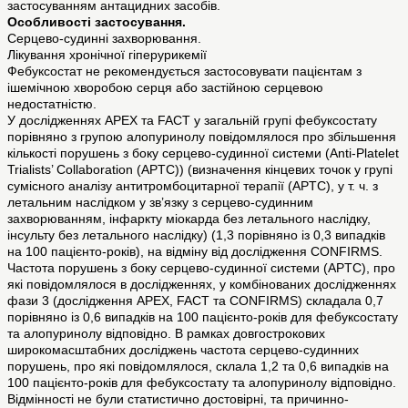
застосуванням антацидних засобів.
Особливості застосування.
Серцево-судинні захворювання.
Лікування хронічної гіперурикемії
Фебуксостат не рекомендується застосовувати пацієнтам з
ішемічною хворобою серця або застійною серцевою
недостатністю.
У дослідженнях APEX та FACT у загальній групі фебуксостату
порівняно з групою алопуринолу повідомлялося про збільшення
кількості порушень з боку серцево-судинної системи (Anti-Platelet
Trialists’ Collaboration (APTC)) (визначення кінцевих точок у групі
сумісного аналізу антитромбоцитарної терапії (APTC), у т. ч. з
летальним наслідком у зв’язку з серцево-судинним
захворюванням, інфаркту міокарда без летального наслідку,
інсульту без летального наслідку) (1,3 порівняно із 0,3 випадків
на 100 пацієнто-років), на відміну від дослідження CONFIRMS.
Частота порушень з боку серцево-судинної системи (APTC), про
які повідомлялося в дослідженнях, у комбінованих дослідженнях
фази 3 (дослідження APEX, FACT та CONFIRMS) складала 0,7
порівняно із 0,6 випадків на 100 пацієнто-років для фебуксостату
та алопуринолу відповідно. В рамках довгострокових
широкомасштабних досліджень частота серцево-судинних
порушень, про які повідомлялося, склала 1,2 та 0,6 випадків на
100 пацієнто-років для фебуксостату та алопуринолу відповідно.
Відмінності не були статистично достовірні, та причинно-