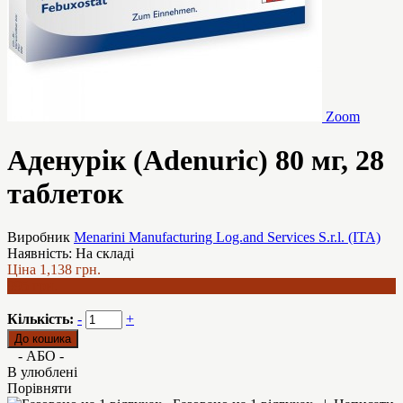
Zoom
Аденурік (Adenuric) 80 мг, 28
таблеток
Виробник
Menarini Manufacturing Log.and Services S.r.l. (ITA)
Наявність:
На складі
Ціна
1,138 грн.
995 грн.
Кількість:
-
+
- АБО -
В улюблені
Порівняти