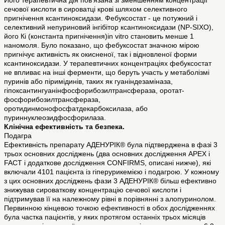
Його терапевтична дія пов’язана зі зменшенням концентрації
сечової кислоти в сироватці крові шляхом селективного
пригнічення ксантиноксидази. Фебуксостат - це потужний і
селективний непуриновий інгібітор ксантиноксидази (NP-SIXO),
його Кі (константа пригнічення)in vitro становить менше 1
наномоля. Було показано, що фебуксостат значною мірою
пригнічує активність як окисненої, так і відновленої форми
ксантиноксидази. У терапевтичних концентраціях фебуксостат
не впливає на інші ферменти, що беруть участь у метаболізмі
пуринів або піримідинів, таких як гуаніндезаміназа,
гіпоксантингуанінфосфорибозилтрансфераза, оротат-
фосфорибозилтрансфераза,
оротидинмонофосфатдекарбоксилаза, або
пуриннуклеозидфосфорилаза.
Клінічна ефективність та безпека.
Подагра
Ефективність препарату АДЕНУРІК® була підтверджена в фазі 3
трьох основних досліджень (два основних дослідження APEX і
FACT і додаткове дослідження CONFIRMS, описані нижче), які
включали 4101 пацієнта із гіперурикемією і подагрою. У кожному
з цих основних досліджень фази 3 АДЕНУРІК® більш ефективно
знижував сироваткову концентрацію сечової кислоти і
підтримував її на належному рівні в порівнянні з алопуринолом.
Первинною кінцевою точкою ефективності в обох дослідженнях
була частка пацієнтів, у яких протягом останніх трьох місяців