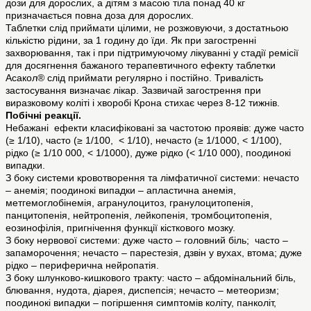
дози для дорослих, а дітям з масою тіла понад 40 кг
призначається повна доза для дорослих.
Таблетки слід приймати цілими, не розжовуючи, з достатньою
кількістю рідини, за 1 годину до їди. Як при загостренні
захворювання, так і при підтримуючому лікуванні у стадії ремісії
для досягнення бажаного терапевтичного ефекту таблетки
Асакол® слід приймати регулярно і постійно. Тривалість
застосування визначає лікар. Зазвичай загострення при
виразковому коліті і хворобі Крона стихає через 8-12 тижнів.
Побічні реакції.
Небажані ефекти класифіковані за частотою проявів: дуже часто
(≥ 1/10), часто (≥ 1/100, < 1/10), нечасто (≥ 1/1000, < 1/100),
рідко (≥ 1/10 000, < 1/1000), дуже рідко (< 1/10 000), поодинокі
випадки.
З боку системи кровотворення та лімфатичної системи: нечасто
– анемія; поодинокі випадки – апластична анемія,
метгемоглобінемія, агранулоцитоз, гранулоцитопенія,
панцитопенія, нейтропенія, лейкопенія, тромбоцитопенія,
еозинофілія, пригнічення функції кісткового мозку.
З боку нервової системи: дуже часто – головний біль; часто –
запаморочення; нечасто – парестезія, дзвін у вухах, втома; дуже
рідко – периферична нейропатія.
З боку шлунково-кишкового тракту: часто – абдомінальний біль,
блювання, нудота, діарея, диспепсія; нечасто – метеоризм;
поодинокі випадки – погіршення симптомів коліту, панколіт,