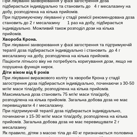
При лікуванні захворювання у фазі загострення доза
підбирається індивідуально та становить до 4 г месалазину на
добу, розподілена на кілька прийомів.
При підтримуючому лікуванні у стадії ремісії рекомендована доза
становить до 2 г месалазину 1 раз на добу, підбирається
індивідуально. Можливий також розподіл дози на кілька
прийомів.
Хвороба Крона.
При лікуванні захворювання у фазі загострення та підтримуючій
терапії доза підбирається індивідуально і становить до 4 г
месалазину на добу, розподілена на кілька прийомів.
Пацієнти літнього віку не потребують коригування дози, якщо не
порушена функція нирок.
Діти віком від 6 років
При лікуванні виразкового коліту та хвороби Крона у стадії
загострення доза підбирається індивідуально, починаючи з 30-50
мг/кг маси тіла/добу, розподілена на кілька прийомів.
Максимальна доза становить 75 мг/кг маси тіла/добу,
розподілена на кілька прийомів. Загальна добова доза не має
перевищувати 4 г месалазину.
При підтримуючій терапії доза підбирається індивідуально,
починаючи з 15-30 мг/кг маси тіла/добу, розподілена на кілька
прийомів. Загальна добова доза не має перевищувати 2 г
месалазину.
Як правило, дітям з масою тіла до 40 кг призначається половина