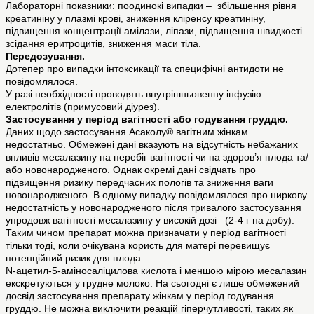
Лабораторні показники: поодинокі випадки – збільшення рівня
креатиніну у плазмі крові, зниження кліренсу креатиніну,
підвищення концентрації амілази, ліпази, підвищення швидкості
зсідання еритроцитів, зниження маси тіла.
Передозування.
Дотепер про випадки інтоксикації та специфічні антидоти не
повідомлялося.
У разі необхідності проводять внутрішньовенну інфузію
електролітів (примусовий діурез).
Застосування у період вагітності або годування груддю.
Даних щодо застосування Асаколу® вагітним жінкам
недостатньо. Обмежені дані вказують на відсутність небажаних
впливів месалазину на перебіг вагітності чи на здоров’я плода та/
або новонародженого. Однак окремі дані свідчать про
підвищення ризику передчасних пологів та зниження ваги
новонародженого. В одному випадку повідомлялося про ниркову
недостатність у новонародженого після тривалого застосування
упродовж вагітності месалазину у високій дозі (2-4 г на добу).
Таким чином препарат можна призначати у період вагітності
тільки тоді, коли очікувана користь для матері перевищує
потенційний ризик для плода.
N-ацетил-5-аміносаліцилова кислота і меншою мірою месалазин
екскретуються у грудне молоко. На сьогодні є лише обмежений
досвід застосування препарату жінкам у період годування
груддю. Не можна виключити реакцій гіперчутливості, таких як