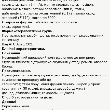
допоміжні речовини: лактози моногідрат, натрію
крохмальгліколят (тип А), магнію стеарат, тальк, повідон;
оболонка: метакрилатний сополімер (тип В), тальк,
дибутилфталат, заліза оксид жовтий (Е 172), заліза оксид
червоний (Е 172), макрогол 6000.
Лікарська форма.
Таблетки, вкриті оболонкою,
кишковорозчинні.
Фармакотерапевтична група.
Протизапальні засоби, що застосовуються при захворюваннях
кишечнику.
Код АТС А07Е С02.
Клінічні характеристики.
Показання.
Неспецифічний виразковий коліт від легкого до помірного
ступеня тяжкості; підтримуюче лікування у стадії ремісії. Хвороба
Крона.
Протипоказання.
Підвищена чутливість до діючої речовини, до будь-якого іншого
компонента препарату або до
саліцилатів; тяжкі порушення функції печінки і нирок (кліренс
креатиніну < 30 мл/хв); виразкова хвороба шлунка і
дванадцятипалої кишки; геморагічний діатез.
Спосіб застосування та дози.
Дорослі
Виразковий коліт.