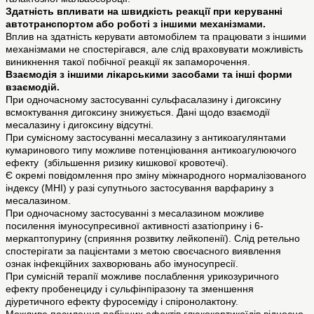
Здатність впливати на швидкість реакції при керуванні
автотранспортом або роботі з іншими механізмами.
Вплив на здатність керувати автомобілем та працювати з іншими
механізмами не спостерігався, але слід враховувати можливість
виникнення такої побічної реакції як запаморочення.
Взаємодія з іншими лікарськими засобами та інші форми
взаємодій.
При одночасному застосуванні сульфасалазину і дигоксину
всмоктування дигоксину знижується. Дані щодо взаємодії
месалазину і дигоксину відсутні.
При сумісному застосуванні месалазину з антикоагулянтами
кумаринового типу можливе потенціювання антикоагулюючого
ефекту (збільшення ризику кишкової кровотечі).
Є окремі повідомлення про зміну міжнародного нормалізованого
індексу (МНІ) у разі супутнього застосування варфарину з
месалазином.
При одночасному застосуванні з месалазином можливе
посилення імуносупресивної активності азатіоприну і 6-
меркаптопурину (сприяння розвитку лейкопенії). Слід ретельно
спостерігати за пацієнтами з метою своєчасного виявлення
ознак інфекційних захворювань або імуносупресії.
При сумісній терапії можливе послаблення урикозуричного
ефекту пробенециду і сульфінпіразону та зменшення
діуретичного ефекту фуросеміду і спіронолактону.