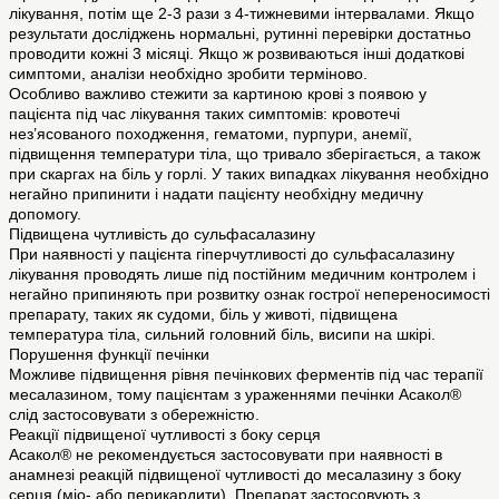
лікування, потім ще 2-3 рази з 4-тижневими інтервалами. Якщо
результати досліджень нормальні, рутинні перевірки достатньо
проводити кожні 3 місяці. Якщо ж розвиваються інші додаткові
симптоми, аналізи необхідно зробити терміново.
Особливо важливо стежити за картиною крові з появою у
пацієнта під час лікування таких симптомів: кровотечі
нез’ясованого походження, гематоми, пурпури, анемії,
підвищення температури тіла, що тривало зберігається, а також
при скаргах на біль у горлі. У таких випадках лікування необхідно
негайно припинити і надати пацієнту необхідну медичну
допомогу.
Підвищена чутливість до сульфасалазину
При наявності у пацієнта гіперчутливості до сульфасалазину
лікування проводять лише під постійним медичним контролем і
негайно припиняють при розвитку ознак гострої непереносимості
препарату, таких як судоми, біль у животі, підвищена
температура тіла, сильний головний біль, висипи на шкірі.
Порушення функції печінки
Можливе підвищення рівня печінкових ферментів під час терапії
месалазином, тому пацієнтам з ураженнями печінки Асакол®
слід застосовувати з обережністю.
Реакції підвищеної чутливості з боку серця
Асакол® не рекомендується застосовувати при наявності в
анамнезі реакцій підвищеної чутливості до месалазину з боку
серця (міо- або перикардити). Препарат застосовують з