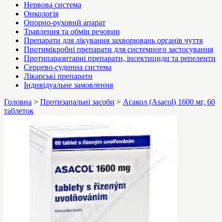
Нервова система
Онкологія
Опорно-руховий апарат
Травлення та обмін речовин
Препарати для лікування захворювань органів чуття
Протимікробні препарати для системного застосування
Протипаразитарні препарати, інсектициди та репеленти
Серцево-судинна система
Лікарські препарати
Індивідуальне замовлення
Головна
>
Протизапальні засоби
>
Асакол (Asacol) 1600 мг, 60
таблеток