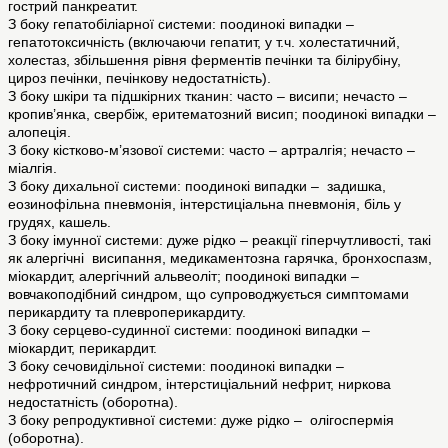
гострий панкреатит.
З боку гепатобіліарної системи: поодинокі випадки –
гепатотоксичність (включаючи гепатит, у т.ч. холестатичний,
холестаз, збільшення рівня ферментів печінки та білірубіну,
цироз печінки, печінкову недостатність).
З боку шкіри та підшкірних тканин: часто – висипи; нечасто –
кропив’янка, свербіж, еритематозний висип; поодинокі випадки –
алопеція.
З боку кістково-м’язової системи: часто – артралгія; нечасто –
міалгія.
З боку дихальної системи: поодинокі випадки – задишка,
еозинофільна пневмонія, інтерстиціальна пневмонія, біль у
грудях, кашель.
З боку імунної системи: дуже рідко – реакції гіперчутливості, такі
як алергічні висипання, медикаментозна гарячка, бронхоспазм,
міокардит, алергічний альвеоліт; поодинокі випадки –
вовчакоподібний синдром, що супроводжується симптомами
перикардиту та плевроперикардиту.
З боку серцево-судинної системи: поодинокі випадки –
міокардит, перикардит.
З боку сечовидільної системи: поодинокі випадки –
нефротичний синдром, інтерстиціальний нефрит, ниркова
недостатність (оборотна).
З боку репродуктивної системи: дуже рідко – олігоспермія
(оборотна).