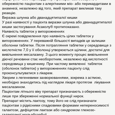
обережністю пацієнтам з алергічними міо- або перикардитами в
анамнезі, незалежно від того, який препарат викликав таку
реакцію.
Виразка шлунка або дванадцятипалої кишки
У разі наявності у пацієнта виразки шлунка або дванадцятипалої
кишки застосування Асаколу® протипоказано.
Наявність таблеток у випорожненнях
Є окремі повідомлення про наявність цілих таблеток у
випорожненнях. У переважній більшості випадків це залишки
оболонки таблетки. Після потрапляння таблетки у середовище з
кислотністю 7,0 у її оболонці утворюються щілини, достатні для
вивільнення месалазину. З цього моменту процес вивільнення
діючої речовини стає необоротним, незалежно від кислотності
середовища у кишечнику. При частому виявленні таблеток
(оболонок таблеток) у випорожненнях пацієнту слід
проконсультуватися з лікарем.
Хворим з легеневими захворюваннями, зокрема з астмою,
необхідно знаходитись під наглядом лікаря протягом лікування
месалазином.
Пацієнтам літнього віку препарат призначають з обережністю
лише при збереженні нормальної функції нирок.
Препарат містить лактозу, тому його не слід призначати
пацієнтам з рідкісними спадковими формами непереносимості
галактози, дефіцитом лактази або синдромом глюкозо-
галактозної мальабсорбції.