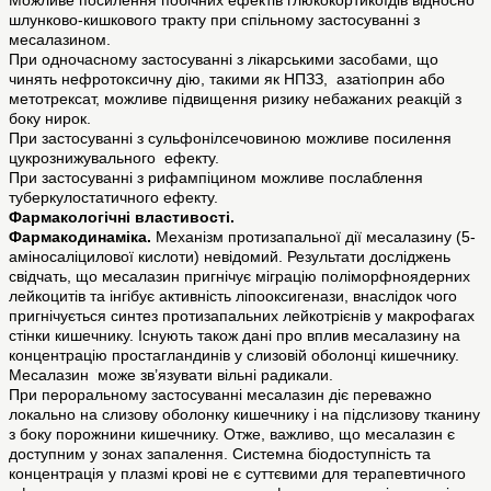
Можливе посилення побічних ефектів глюкокортикоїдів відносно
шлунково-кишкового тракту при спільному застосуванні з
месалазином.
При одночасному застосуванні з лікарськими засобами, що
чинять нефротоксичну дію, такими як НПЗЗ, азатіоприн або
метотрексат, можливе підвищення ризику небажаних реакцій з
боку нирок.
При застосуванні з сульфонілсечовиною можливе посилення
цукрознижувального ефекту.
При застосуванні з рифампіцином можливе послаблення
туберкулостатичного ефекту.
Фармакологічні властивості.
Фармакодинаміка.
Механізм протизапальної дії месалазину (5-
аміносаліцилової кислоти) невідомий. Результати досліджень
свідчать, що месалазин пригнічує міграцію поліморфноядерних
лейкоцитів та інгібує активність ліпооксигенази, внаслідок чого
пригнічується синтез протизапальних лейкотрієнів у макрофагах
стінки кишечнику. Існують також дані про вплив месалазину на
концентрацію простагландинів у слизовій оболонці кишечнику.
Месалазин може зв’язувати вільні радикали.
При пероральному застосуванні месалазин діє переважно
локально на слизову оболонку кишечнику і на підслизову тканину
з боку порожнини кишечнику. Отже, важливо, що месалазин є
доступним у зонах запалення. Системна біодоступність та
концентрація у плазмі крові не є суттєвими для терапевтичного