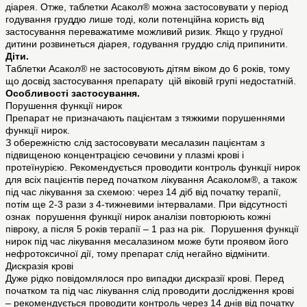
діарея. Отже, таблетки Асакол® можна застосовувати у період
годування груддю лише тоді, коли потенційна користь від
застосування переважатиме можливий ризик. Якщо у грудної
дитини розвинеться діарея, годування груддю слід припинити.
Діти.
Таблетки Асакол® не застосовують дітям віком до 6 років, тому
що досвід застосування препарату цій віковій групі недостатній.
Особливості застосування.
Порушення функції нирок
Препарат не призначають пацієнтам з тяжкими порушеннями
функції нирок.
З обережністю слід застосовувати месалазин пацієнтам з
підвищеною концентрацією сечовини у плазмі крові і
протеїнурією. Рекомендується проводити контроль функції нирок
для всіх пацієнтів перед початком лікування Асаколом®, а також
під час лікування за схемою: через 14 діб від початку терапії,
потім ще 2-3 рази з 4-тижневими інтервалами. При відсутності
ознак порушення функції нирок аналізи повторюють кожні
півроку, а після 5 років терапії – 1 раз на рік. Порушення функції
нирок під час лікування месалазином може бути проявом його
нефротоксичної дії, тому препарат слід негайно відмінити.
Дискразія крові
Дуже рідко повідомлялося про випадки дискразії крові. Перед
початком та під час лікування слід проводити дослідження крові
– рекомендується проводити контроль через 14 днів від початку