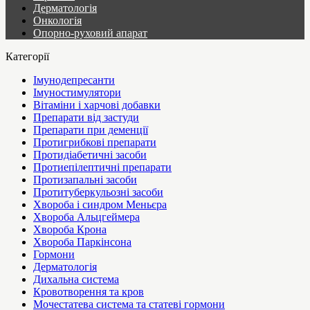
Дерматологія
Онкологія
Опорно-руховий апарат
Категорії
Імунодепресанти
Імуностимулятори
Вітаміни і харчові добавки
Препарати від застуди
Препарати при деменції
Протигрибкові препарати
Протидіабетичні засоби
Протиепілептичні препарати
Протизапальні засоби
Протитуберкульозні засоби
Хвороба і синдром Меньєра
Хвороба Альцгеймера
Хвороба Крона
Хвороба Паркінсона
Гормони
Дерматологія
Дихальна система
Кровотворення та кров
Мочестатева система та статеві гормони