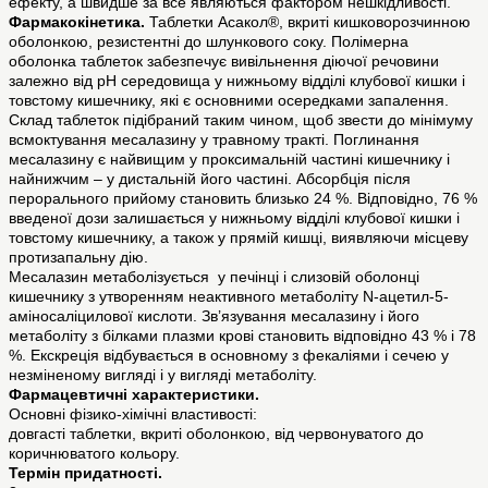
ефекту, а швидше за все являються фактором нешкідливості.
Фармакокінетика.
Таблетки Асакол®, вкриті кишковорозчинною
оболонкою, резистентні до шлункового соку. Полімерна
оболонка таблеток забезпечує вивільнення діючої речовини
залежно від рН середовища у нижньому відділі клубової кишки і
товстому кишечнику, які є основними осередками запалення.
Склад таблеток підібраний таким чином, щоб звести до мінімуму
всмоктування месалазину у травному тракті. Поглинання
месалазину є найвищим у проксимальній частині кишечнику і
найнижчим – у дистальній його частині. Абсорбція після
перорального прийому становить близько 24 %. Відповідно, 76 %
введеної дози залишається у нижньому відділі клубової кишки і
товстому кишечнику, а також у прямій кишці, виявляючи місцеву
протизапальну дію.
Месалазин метаболізується у печінці і слизовій оболонці
кишечнику з утворенням неактивного метаболіту N-ацетил-5-
аміносаліцилової кислоти. Зв’язування месалазину і його
метаболіту з білками плазми крові становить відповідно 43 % і 78
%. Екскреція відбувається в основному з фекаліями і сечею у
незміненому вигляді і у вигляді метаболіту.
Фармацевтичні характеристики.
Основні фізико-хімічні властивості:
довгасті таблетки, вкриті оболонкою, від червонуватого до
коричнюватого кольору.
Термін придатності.