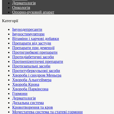
Дерматологія
Онкологія
Опорно-руховий апарат
Категорії
Імунодепресанти
Імуностимулятори
Вітаміни і харчові добавки
Препарати від застуди
Препарати при деменції
Протигрибкові препарати
Протидіабетичні засоби
Протиепілептичні препарати
Протизапальні засоби
Протитуберкульозні засоби
Хвороба і синдром Меньєра
Хвороба Альцгеймера
Хвороба Крона
Хвороба Паркінсона
Гормони
Дерматологія
Дихальна система
Кровотворення та кров
Мочестатева система та статеві гормони