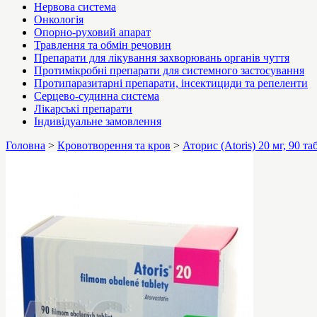
Нервова система
Онкологія
Опорно-руховий апарат
Травлення та обмін речовин
Препарати для лікування захворювань органів чуття
Протимікробні препарати для системного застосування
Протипаразитарні препарати, інсектициди та репеленти
Серцево-судинна система
Лікарські препарати
Індивідуальне замовлення
Головна
>
Кровотворення та кров
>
Аторис (Atoris) 20 мг, 90 та