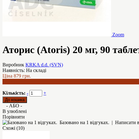
Zoom
Аторис (Atoris) 20 мг, 90 табл
Виробник
KRKA d.d. (SVN)
Наявність:
На складі
Ціна
879 грн.
737 грн.
Кількість:
-
+
- АБО -
В улюблені
Порівняти
Базовано на 1 відгуках.
|
Написати в
Схожі (10)