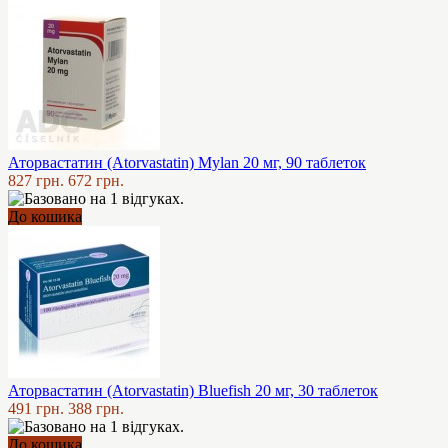
Аторвастатин (Atorvastatin) Mylan 20 мг, 90 таблеток
827 грн.
672 грн.
До кошика
Аторвастатин (Atorvastatin) Bluefish 20 мг, 30 таблеток
491 грн.
388 грн.
До кошика