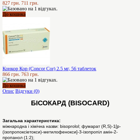
827 грн.
711 грн.
До кошика
Конкор Кор (Concor Cor) 2.5 мг, 56 таблеток
866 грн.
763 грн.
До кошика
Опис
Відгуки (0)
БІСОКАРД (BISOCARD)
Загальна характеристика:
міжнародна і хімічна назви: bisoprolol; фумарат (R,S)-1[р-
(ізопропоксіетокси)-метилофенокси]-3-ізопропіл амін-2-
пропанол (1:2);