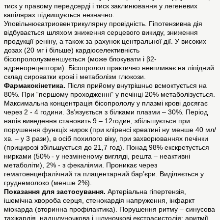
тиск у правому передсерді і тиск заклинювання у легеневих
капілярах підвищується незначно.
Уповільнюєатриовентрикулярну провідність. Гіпотензивна дія
відбувається шляхом зниження серцевого викиду, зниження
продукції реніну, а також за рахунок центральної дії. У високих
дозах (20 мг і більше) кардіоселективність
бісопрололузменшується (може блокувати і β2-
адренорецептори). Бісопролол практично невпливає на ліпідний
склад сироватки крові і метаболізм глюкози.
Фармакокінетика.
Після прийому внутрішньо всмоктується на
80%. При “першому проходженні” у печінці 20% метаболізується.
Максимальна концентрація бісопрололу у плазмі крові досягає
через 2 - 4 години. Зв’язується з білками плазми – 30%. Період
напів виведення становить 9 – 12годин, збільшується при
порушення функціх нирок (при кліренсі креатині ну менше 40 мл/
хв. – у 3 рази), в осіб похилого віку, при захворюваннях печінки
(прицирозі збільшується до 21,7 год). Понад 98% екскретується
нирками (50% - у незміненому вигляді, решта – неактивні
метаболіти), 2% - з фекаліями. Проникає через
гематоенцефалічний та плацентарний бар’єри. Виділяється у
груднемолоко (менше 2%).
Показання для застосування.
Артеріальна гіпертензія,
ішемічна хвороба серця, стенокардія напруження, інфаркт
міокарда (вторинна профілактика). Порушення ритму – синусова
тахікардія, надшлуночкова і шлуночкові екстрасистолія; аритмії