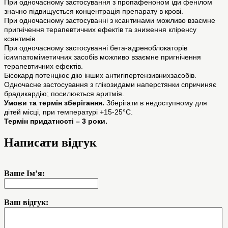
При одночасному застосування з пропафеноном іди фенілом
значно підвищується концентрація препарату в крові.
При одночасному застосуванні з ксантинами можливо взаємне
пригнічення терапевтичних ефектів та зниження кліренсу
ксантинів.
При одночасному застосуванні бета-адреноблокаторів
ісимпатоміметичних засобів можливо взаємне пригнічення
терапевтичних ефектів.
Бісокард потенціює дію інших антигіпертензивнихзасобів.
Одночасне застосування з глікозидами наперстянки спричиняє
брадикардію; посилюється аритмія.
Умови та термін зберігання.
Зберігати в недоступному для
дітей місці, при температурі +15-25°С.
Термін придатності – 3 роки.
Написати відгук
Ваше Ім’я:
Ваш відгук: