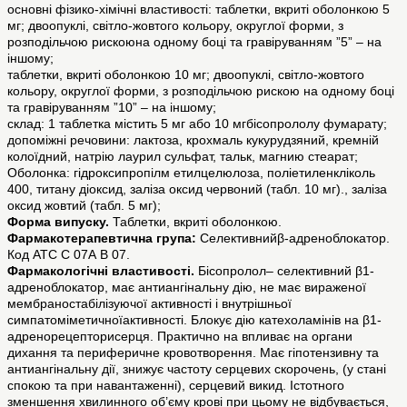
основні фізико-хімічні властивості: таблетки, вкриті оболонкою 5
мг; двоопуклі, світло-жовтого кольору, округлої форми, з
розподільчою рискоюна одному боці та гравіруванням ”5” – на
іншому;
таблетки, вкриті оболонкою 10 мг; двоопуклі, світло-жовтого
кольору, округлої форми, з розподільчою рискою на одному боці
та гравіруванням ”10” – на іншому;
склад: 1 таблетка містить 5 мг або 10 мгбісопрололу фумарату;
допоміжні речовини: лактоза, крохмаль кукурудзяний, кремній
колоїдний, натрію лаурил сульфат, тальк, магнию стеарат;
Оболонка: гідроксипропілм етилцелюлоза, поліетиленкліколь
400, титану діоксид, заліза оксид червоний (табл. 10 мг)., заліза
оксид жовтий (табл. 5 мг);
Форма випуску.
Таблетки, вкриті оболонкою.
Фармакотерапевтична група:
Селективнийβ-адреноблокатор.
Код АТС С 07А В 07.
Фармакологічні властивості.
Бісопролол– селективний β1-
адреноблокатор, має антиангінальну дію, не має вираженої
мембраностабілізуючої активності і внутрішньої
симпатоміметичноїактивності. Блокує дію катехоламінів на β1-
адренорецепторисерця. Практично на впливає на органи
дихання та периферичне кровотворення. Має гіпотензивну та
антиангінальну дії, знижує частоту серцевих скорочень, (у стані
спокою та при навантаженні), серцевий викид. Істотного
зменшення хвилинного об’єму крові при цьому не відбувається,