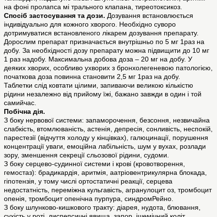
на фоні пролапса мі трального клапана, тиреотоксикоз.
Спосіб застосування та дози.
Дозування встановлюється
індивідуально для кожного хворого. Необхідно суворо
дотримуватися встановленого лікарем дозування препарату.
Дорослим препарат призначається внутрішньо по 5 мг 1раз на
добу. За необхідності дозу препарату можна підвищити до 10 мг
1 раз надобу. Максимальна добова доза – 20 мг на добу. У
деяких хворих, особливо ухворих з бронхолегеневою патологією,
початкова доза повинна становити 2,5 мг 1раз на добу.
Таблетки слід ковтати цілими, запиваючи великою кількістю
рідини незалежно від прийому їжі, бажано завжди в один і той
самийчас.
Побічна дія.
З боку нервової системи: запаморочення, безсоння, незвичайна
слабкість, втомлюваність, астенія, депресія, сонливість, неспокій,
парестезії (відчуття холоду у кінцівках), галюцинації, порушення
концентрації уваги, емоційна лабільність, шум у вухах, розлади
зору, зменшення секреції сльозової рідини, судоми.
З боку серцево-судинної системи і крові (кровотворення,
гемостаз): брадикардія, аритмія, аатріовентрикулярна блокада,
гіпотензія, у тому числі ортостатичні реакції, серцева
недостатність, переміжна кульгавість, агранулоцит оз, тромбоцит
опенія, тромбоцит опенічна пурпура, синдромРейно.
З боку шлунково-кишкового тракту: діарея, нудота, блювання,
сухість у роті, диспепсичні явища, запор, ішемічний коліт,