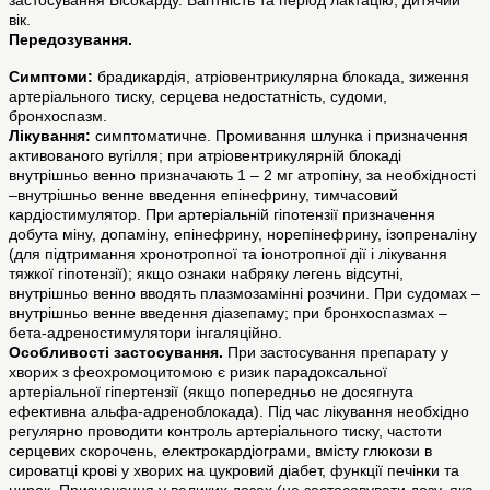
застосування Бісокарду. Вагітність та період лактацію, дитячий
вік.
Передозування.
Симптоми:
брадикардія, атріовентрикулярна блокада, зиження
артеріального тиску, серцева недостатність, судоми,
бронхоспазм.
Лікування:
симптоматичне. Промивання шлунка і призначення
активованого вугілля; при атріовентрикулярній блокаді
внутрішньо венно призначають 1 – 2 мг атропіну, за необхідності
–внутрішньо венне введення епінефрину, тимчасовий
кардіостимулятор. При артеріальній гіпотензії призначення
добута міну, допаміну, епінефрину, норепінефрину, ізопреналіну
(для підтримання хронотропної та іонотропної дії і лікування
тяжкої гіпотензії); якщо ознаки набряку легень відсутні,
внутрішньо венно вводять плазмозамінні розчини. При судомах –
внутрішньо венне введення діазепаму; при бронхоспазмах –
бета-адреностимулятори інгаляційно.
Особливості застосування.
При застосування препарату у
хворих з феохромоцитомою є ризик парадоксальної
артеріальної гіпертензії (якщо попередньо не досягнута
ефективна альфа-адреноблокада). Під час лікування необхідно
регулярно проводити контроль артеріального тиску, частоти
серцевих скорочень, електрокардіограми, вмісту глюкози в
сироватці крові у хворих на цукровий діабет, функції печінки та