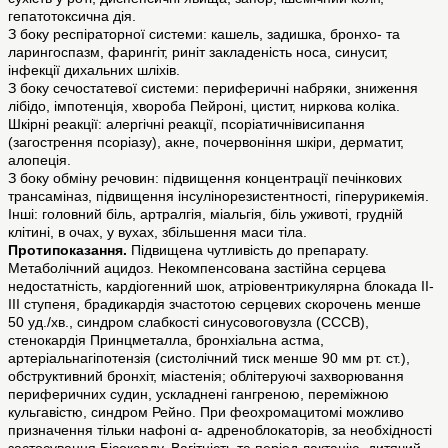
гепатотоксична дія.
З боку респіраторної системи: кашель, задишка, бронхо- та
ларингоспазм, фарингіт, риніт закладеність носа, синусит,
інфекції дихальних шліхів.
З боку сечостатевої системи: периферичні набряки, зниження
лібідо, імпотенція, хвороба Пейроні, цистит, ниркова коліка.
Шкірні реакції: алергічні реакції, псоріатичнівисипання
(загострення псоріазу), акне, почервоніння шкіри, дерматит,
алопеція.
З боку обміну речовин: підвищення концентрації печінкових
трансаміназ, підвищення інсулінорезистентності, гіперурикемія.
Інші: головний біль, артралгія, міальгія, біль уживоті, грудній
клітині, в очах, у вухах, збільшення маси тіла.
Протипоказання.
Підвищена чутливість до препарату.
Метаболічний ацидоз. Некомпенсована застійна серцева
недостатність, кардіогенний шок, атріовентрикулярна блокада ІІ-
ІІІ ступеня, брадикардія зчастотою серцевих скорочень менше
50 уд./хв., синдром слабкості синусовоговузла (СССВ),
стенокардія Принцметалла, бронхіальна астма,
артеріальнагіпотензія (систолічний тиск менше 90 мм рт. ст.),
обструктивний бронхіт, міастенія; облітеруючі захворювання
периферичних судин, ускладнені гангреною, переміжною
кульгавістю, синдром Рейно. При феохромацитомі можливо
призначення тільки нафоні α- адреноблокаторів, за необхідності