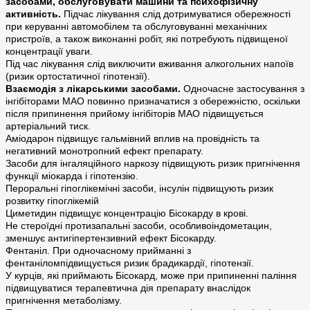
засобами, обслуговувати машини та психофізичну
активність.
Підчас лікування слід дотримуватися обережності
при керуванні автомобілем та обслуговуванні механічних
пристроїв, а також виконанні робіт, які потребують підвищеної
концентрації уваги.
Під час лікування слід виключити вживання алкогольних напоїв
(ризик ортостатичної гіпотензії).
Взаємодія з лікарськими засобами.
Одночасне застосування з
інгібіторами МАО повинно призначатися з обережністю, оскільки
після припинення прийому інгібіторів МАО підвищується
артеріальний тиск.
Аміодарон підвищує гальмівний вплив на провідність та
негативний монотропний ефект препарату.
Засоби для інгаляційного наркозу підвищують ризик пригнічення
функції міокарда і гіпотензію.
Пероральні гіпоглікемічні засоби, інсулін підвищують ризик
розвитку гіпоглікемій
Циметидин підвищує концентрацію Бісокарду в крові.
Не стероїдні протизапальні засоби, особливоіндометацин,
зменшує антигіпертензивний ефект Бісокарду.
Фентаніл. При одночасному прийманні з
фентаніломпідвищується ризик брадикардії, гіпотензії.
У курців, які приймають Бісокард, може при припиненні паління
підвищуватися терапевтична дія препарату внаслідок
пригнічення метаболізму.