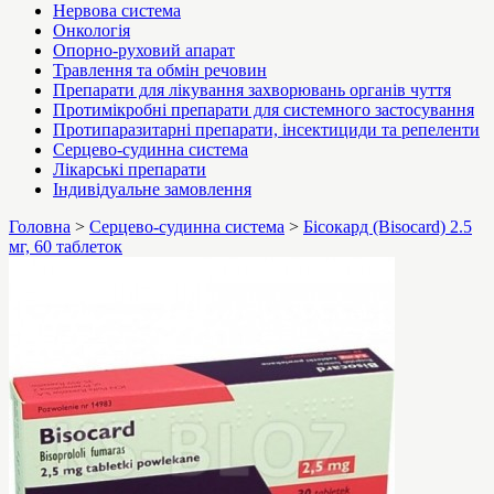
Нервова система
Онкологія
Опорно-руховий апарат
Травлення та обмін речовин
Препарати для лікування захворювань органів чуття
Протимікробні препарати для системного застосування
Протипаразитарні препарати, інсектициди та репеленти
Серцево-судинна система
Лікарські препарати
Індивідуальне замовлення
Головна
>
Серцево-судинна система
>
Бісокард (Bisocard) 2.5
мг, 60 таблеток