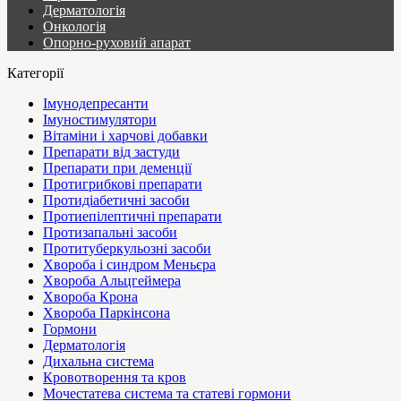
Дерматологія
Онкологія
Опорно-руховий апарат
Категорії
Імунодепресанти
Імуностимулятори
Вітаміни і харчові добавки
Препарати від застуди
Препарати при деменції
Протигрибкові препарати
Протидіабетичні засоби
Протиепілептичні препарати
Протизапальні засоби
Протитуберкульозні засоби
Хвороба і синдром Меньєра
Хвороба Альцгеймера
Хвороба Крона
Хвороба Паркінсона
Гормони
Дерматологія
Дихальна система
Кровотворення та кров
Мочестатева система та статеві гормони