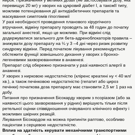
нирок. Призначення у великих дозах (не застосовувати дозу, яка
перевищує 20 мг) у хворих на цукровий діабет І, а такожІІ типу,
можливе потенціювання дії антидіабетичних препаратів та
маскування симптомів гіпоглікемії
У разі необхідності проведення планового хірургічного
втручання, відміну препарату проводять за 48 годин до початку
загальної анестезії, якщо це можливо. При відміні слід
додержуватися загального для бета-адреноблокаторів правила –
знижувати дозу препарату на ¼ у 3 –4 дні через ризик розвитку
синдрому відміни. Перед початком лікування рекомендується
обстежити функції зовнішнього дихання у хворих з бронхо-
легеневими захворюваннями в анамнезі.
Препарат слід обережно призначати у разі наявності алергії в
анамнезі.
У хворих з нирковою недостатністю (кліренс креатині ну < 40 мл/
хв.), а також печінковою недостатністю (гепатит або цироз
печінки) початкова доза препарату має становити 2,5 мг 1 раз на
добу.
Питання про призначення Бісокарду хворим з псоріазом (або за
наявності цього захворювання у рідних) вирішують тільки після
ретельної оцінки співвідношення очікуваного клінічного ефекту і
можливих шкірних реакцій.
Лікування Бісокардом на можна припиніти раптово, особливо
пацієнтам з серцевою недостатністю.
Вплив на здатність керувати механічними транспортними