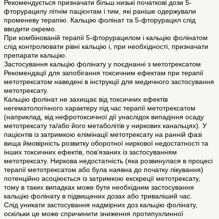
Рекомендується призначати більш низькі початкові дози 5-
фторурацилу літнім пацієнтам і тим, які раніше одержували
променеву терапію. Кальцію фолінат та 5-фторурацил слід
вводити окремо.
При комбінованій терапії 5-фторурацилом і кальцію фолінатом
слід контролювати рівні кальцію і, при необхідності, призначати
препарати кальцію.
Застосування кальцію фолінату у поєднанні з метотрексатом
Рекомендації для запобігання токсичним ефектам при терапії
метотрексатом наведені в інструкції для медичного застосування
метотрексату.
Кальцію фолінат не захищає від токсичних ефектів
негематологічного характеру під час терапії метотрексатом
(наприклад, від нефротоксичної дії унаслідок випадіння осаду
метотрексату та/або його метаболітів у ниркових канальцях). У
пацієнтів із затримкою елімінації метотрексату на ранній фазі
вища ймовірність розвитку оборотної ниркової недостатності та
інших токсичних ефектів, пов’язаних із застосуванням
метотрексату. Ниркова недостатність (яка розвинулася в процесі
терапії метотрексатом або була наявна до початку лікування)
потенційно асоціюється із затримкою екскреції метотрексату,
тому в таких випадках може бути необхідним застосування
кальцію фолінату в підвищених дозах або триваліший час.
Слід уникати застосування надмірних доз кальцію фолінату,
оскільки це може спричинити зниження протипухлинної