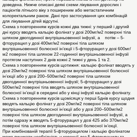
доведена. Нижче описані деякі схеми лікування дорослих і
пацієнтів літнього віку з поширеним або метастатичним
колоректальним раком. Дані про застосування цих комбінацій
для лікування дітей відсутні.
Схема з повторенням курсів кожні два тижні: у перший і другий
дні курсу вводять кальцію фолінат у дозі 200мг/м2 поверхні тіла
шляхом двогодинної внутрішньовенної інфузії, а потім – 5-
фторурацил у дозі 400мг/м2 поверхні тіла шляхом
внутрішньовенної болюсної ін’єкції і 5-фторурацил у дозі 600мг/
м2 поверхні тіла шляхом 22-годинної внутрішньовенної інфузії
протягом наступних 2 днів кожні 2 тижні у день 1 та 2.
Схема з повторенням курсів щотижня: кальцію фолінат вводять у
дозі 20мг/м2 поверхні тіла шляхом внутрішньовенної болюсної
ін’єкції або у дозі 200–500мг/м2 поверхні тіла шляхом
двогодинної внутрішньовенної інфузії; 5-фторурацил у дозі
500мг/м2 поверхні тіла вводять шляхом внутрішньовенної
болюсної ін’єкції в середині або у кінці інфузії кальцію фолінату.
Схема з повторенням курсів щомісяця:у перші 5днів курсу щодня
вводять кальцію фолінат у дозі 20мг/м2 поверхні тіла шляхом
внутрішньовенної болюсної ін’єкції або у дозі 200–500мг/м2
поверхні тіла шляхом двогодинної внутрішньовенної інфузії, а
потім одразу ж вводять 5-фторурацил у дозі 425 або 370мг/м2
поверхні тіла шляхом внутрішньовенної болюсної ін’єкції.
При комбінованій терапії 5-фторурацилом і кальцію фолінатом
може виникати необхідність у корекції доз 5-фторурацилу та