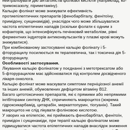
нейтралізувати дію антагоністів фолієвої кислоти (наприклад, ко-
тримоксазолу, піриметаміну).
Кальцію фолінат може знижувати ефективність
протиепілептичних препаратів (фенобарбіталу, фенітоїну,
примідону, сукцинамідів), унаслідок чого може збільшуватися
частота епілептичних нападів (оскільки фолати є одним з
кофакторів, що інтенсифікують печінковий метаболізм, рівні
ферментних індукторів антиконвульсантів у плазмі крові можуть
знижуватися).
При комбінованому застосуванні кальцію фолінату і 5-
фторурацилу посилюється як терапевтична, так і токсична дія 5-
фторурацилу.
Особливості застосування.
Лікування кальцію фолінатом у поєднанні з метотрексатом або
5-фторурацилом має здійснюватися під контролем досвідченого
лікаря-онколога.
Кальцію фолінат може маскувати симптоми перніціозної анемії
та інших анемій, обумовлених дефіцитом вітаміну В12.
Багато цитотоксичних препаратів, які є прямими або непрямими
інгібіторами синтезу ДНК, спричиняють макроцитоз (зокрема
гідроксикарбамід, цитарабін, меркаптопурин, тіогуанін). Такий
макроцитоз не слід лікувати фоліновою кислотою.
У хворих на епілепсію, які приймають фенобарбітал, фенітоїн,
примідон і сукцинаміди, при терапії кальцію фолінатом може
підвищуватися частота епілептичних нападів внаслідок зниження