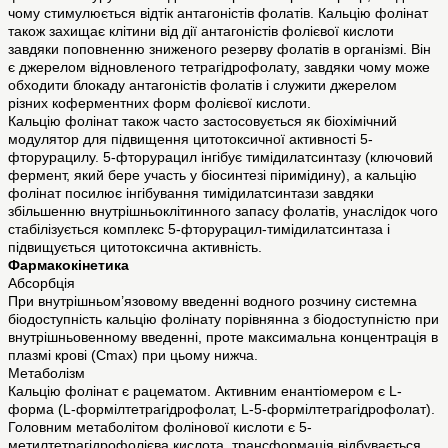
чому стимулюється відтік антагоністів фолатів. Кальцію фолінат
також захищає клітини від дії антагоністів фолієвої кислоти
завдяки поповненню зниженого резерву фолатів в організмі. Він
є джерелом відновленого тетрагідрофолату, завдяки чому може
обходити блокаду антагоністів фолатів і служити джерелом
різних коферментних форм фолієвої кислоти.
Кальцію фолінат також часто застосовується як біохімічний
модулятор для підвищення цитотоксичної активності 5-
фторурацилу. 5-фторурацил інгібує тимідилатсинтазу (ключовий
фермент, який бере участь у біосинтезі піримідину), а кальцію
фолінат посилює інгібування тимідилатсинтази завдяки
збільшенню внутрішньоклітинного запасу фолатів, унаслідок чого
стабілізується комплекс 5-фторурацил-тимідилатсинтаза і
підвищується цитотоксична активність.
Фармакокінетика
Абсорбція
При внутрішньом’язовому введенні водного розчину системна
біодоступність кальцію фолінату порівнянна з біодоступністю при
внутрішньовенному введенні, проте максимальна концентрація в
плазмі крові (Cmax) при цьому нижча.
Метаболізм
Кальцію фолінат є рацематом. Активним енантіомером є L-
форма (L-формілтетрагідрофолат, L-5-формілтетрагідрофолат).
Головним метаболітом фолінової кислоти є 5-
метилтетрагідрофолієва кислота, трансформація відбувається