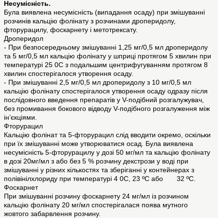
Несумісність.
Була виявлена несумісність (випадання осаду) при змішуванні
розчинів кальцію фолінату з розчинами дроперидолу,
фторурацилу, фоскарнету і метотрексату.
Дроперидол
- При безпосередньому змішуванні 1,25 мг/0,5 мл дроперидолу
та 5 мг/0,5 мл кальцію фолінату у шприці протягом 5 хвилин при
температурі 25 0C з подальшим центрифугуванням протягом 8
хвилин спостерігалося утворення осаду.
- При змішуванні 2,5 мг/0,5 мл дроперидолу з 10 мг/0,5 мл
кальцію фолінату спостерігалося утворення осаду одразу після
послідовного введення препаратів у V-подібний розгалужувач,
без промивання бокового відводу V-подібного розгалуження між
ін’єкціями.
Фторурацил
Кальцію фолінат та 5-фторурацил слід вводити окремо, оскільки
при їх змішуванні може утворюватися осад. Була виявлена
несумісність 5-фторурацилу у дозі 50 мг/мл та кальцію фолінату
в дозі 20мг/мл з або без 5 % розчину декстрози у воді при
змішуванні у різних кількостях та зберіганні у контейнерах з
полівінілхлориду при температурі 4 0C, 23 ºC або 32 ºС.
Фоскарнет
При змішуванні розчину фоскарнету 24 мг/мл із розчином
кальцію фолінату 20 мг/мл спостерігалася поява мутного
жовтого забарвлення розчину.