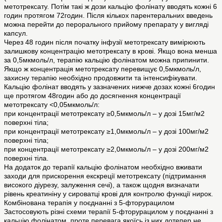
метотрексату. Потім такі ж дози кальцію фолінату вводять кожні 6
годин протягом 72годин. Після кількох парентеральних введень
можна перейти до перорального прийому препарату у вигляді
капсул.
Через 48 годин після початку інфузії метотрексату вимірюють
залишкову концентрацію метотрексату в крові. Якщо вона менша
за 0,5мкмоль/л, терапію кальцію фолінатом можна припинити.
Якщо ж концентрація метотрексату перевищує 0,5мкмоль/л,
захисну терапію необхідно продовжити та інтенсифікувати.
Кальцію фолінат вводять у зазначених нижче дозах кожні 6годин
ще протягом 48годин або до досягнення концентрації
метотрексату <0,05мкмоль/л:
при концентрації метотрексату ≥0,5мкмоль/л – у дозі 15мг/м2
поверхні тіла;
при концентрації метотрексату ≥1,0мкмоль/л – у дозі 100мг/м2
поверхні тіла;
при концентрації метотрексату ≥2,0мкмоль/л – у дозі 200мг/м2
поверхні тіла.
На додаток до терапії кальцію фолінатом необхідно вживати
заходи для прискорення екскреції метотрексату (підтримання
високого діурезу, залуження сечі), а також щодня визначати
рівень креатиніну у сироватці крові для контролю функції нирок.
Комбінована терапія у поєднанні з 5-фторурацилом
Застосовують різні схеми терапії 5-фторурацилом у поєднанні з
кальцію фолінатом, проте перевага якоїсь із них дотепер не