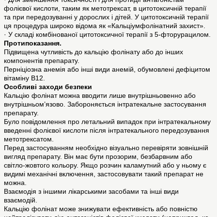
фолієвої кислоти, таким як метотрексат, в цитотоксичній терапії
та при передозуванні у дорослих і дітей. У цитотоксичній терапії
ця процедура широко відома як «Кальціумфолінатний захист».
· У складі комбінованої цитотоксичної терапії з 5-фторурацилом.
Протипоказання.
Підвищена чутливість до кальцію фолінату або до інших
компонентів препарату.
Перніціозна анемія або інші види анемій, обумовлені дефіцитом
вітаміну В12.
Особливі заходи безпеки
Кальцію фолінат можна вводити лише внутрішньовенно або
внутрішньом’язово. Забороняється інтратекальне застосування
препарату.
Було повідомлення про летальний випадок при інтратекальному
введенні фолієвої кислоти після інтратекального передозування
метотрексатом.
Перед застосуванням необхідно візуально перевіряти зовнішній
вигляд препарату. Він має бути прозорим, безбарвним або
світло-жовтого кольору. Якщо розчин каламутний або у ньому є
видимі механічні включення, застосовувати такий препарат не
можна.
Взаємодія з іншими лікарськими засобами та інші види
взаємодій.
Кальцію фолінат може знижувати ефективність або повністю