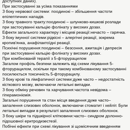
доступних даних).
При застосуванні за усіма показаннями
З боку нервової системи: поодинокі – збільшення частоти
епілептичних нападів.
З боку травного тракту:поодинокі – шлунково-кишкові розлади
при застосуванні кальцію фолінату у високих дозах.
Ефекти загального характеру і місцеві реакції:нечасто – гарячка.
З боку імунної системи:рідкісні – алергічні реакції, зокрема
кропив’янка, анафілактоїдні реакції.
Психічні порушення:поодинокі – безсоння, ажитація і депресія
при застосуванні кальцію фолінату у високих дозах.
При комбінованій терапії з 5-фторурацилом
Загалом профіль безпеки залежить від схеми лікування 5-
фторурацилом, оскільки при такому комбінованому застосуванні
посилюється токсичність 5-фторурацилу.
З боку крові та лімфатичної системи:дуже часто – недостатність
кісткового мозку, включаючи летальні випадки.
З боку обміну речовин та харчування:частота невідома –
гіперамоніємія.
Загальні порушення та стан місця введення:дуже часто–
запалення слизових оболонок, включаючи стоматит і хейліт. Були
летальні випадки в результаті запалення слизових оболонок.
З боку шкіри та підшкірної клітковини:часто– синдром долонно-
підошовної еритродизестезії.
Побічні ефекти при схемі лікування зі щомісячним введенням