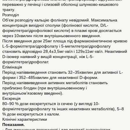
переважно у печінці і слизовій оболонці шлунково-кишкового
тракту.
Розподіл
Об’єм розподілу кальцію фолінату невідомий. Максимальна
концентрація вихідної сполуки (фолінової кислоти, D/L-
формілтетрагідрофолієвої кислоти) в плазмі крові досягається
через 10хвилин після внутрішньовенного введення.
Після введення дози 25мг площа під фармакокінетичною кривою
L-5-формілтетрагідрофолату і 5-метилтетрагідрофолату
становить відповідно 28,4±3,5мг∙хв/л і 129±11мг∙хв/л. Неактивний
D-ізомер наявний у вищій концентрації, ніж L-5-
формілтетрагідрофолат.
Елімінація
Період напіввиведення становить 32–35хвилин для активної L-
форми і 352–485хвилин для неактивної D-форми.
Період напіввиведення активних метаболітів становить
приблизно 6годин (при внутрішньовенному і
внутрішньом’язовому введенні).
Екскреція
80–90 % дози екскретується із сечею (у вигляді 10-
формілтетрагідрофолату та інших неактивних метаболітів), 5–8
% дози екскретується з калом.
Клінічні характеристики
Показання.
· Для зменшення токсичності і для протидії антагоністам