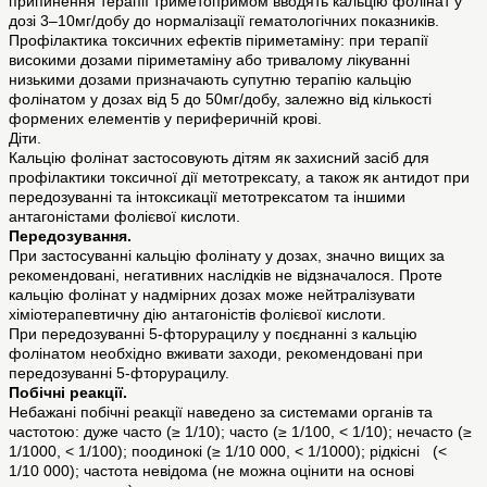
припинення терапії триметопримом вводять кальцію фолінат у
дозі 3–10мг/добу до нормалізації гематологічних показників.
Профілактика токсичних ефектів піриметаміну: при терапії
високими дозами піриметаміну або тривалому лікуванні
низькими дозами призначають супутню терапію кальцію
фолінатом у дозах від 5 до 50мг/добу, залежно від кількості
формених елементів у периферичній крові.
Діти.
Кальцію фолінат застосовують дітям як захисний засіб для
профілактики токсичної дії метотрексату, а також як антидот при
передозуванні та інтоксикації метотрексатом та іншими
антагоністами фолієвої кислоти.
Передозування.
При застосуванні кальцію фолінату у дозах, значно вищих за
рекомендовані, негативних наслідків не відзначалося. Проте
кальцію фолінат у надмірних дозах може нейтралізувати
хіміотерапевтичну дію антагоністів фолієвої кислоти.
При передозуванні 5-фторурацилу у поєднанні з кальцію
фолінатом необхідно вживати заходи, рекомендовані при
передозуванні 5-фторурацилу.
Побічні реакції.
Небажані побічні реакції наведено за системами органів та
частотою: дуже часто (≥ 1/10); часто (≥ 1/100, < 1/10); нечасто (≥
1/1000, < 1/100); поодинокі (≥ 1/10 000, < 1/1000); рідкісні (<
1/10 000); частота невідома (не можна оцінити на основі