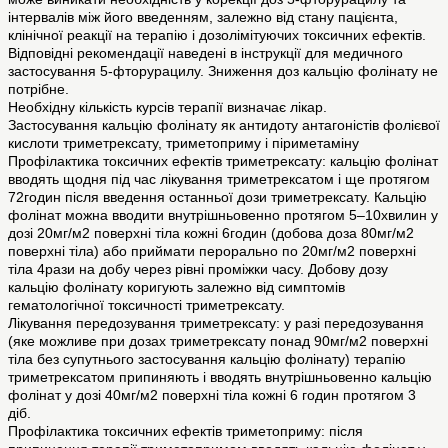
інтервалів між його введенням, залежно від стану пацієнта,
клінічної реакції на терапію і дозолімітуючих токсичних ефектів.
Відповідні рекомендації наведені в інструкції для медичного
застосування 5-фторурацилу. Зниження доз кальцію фолінату не
потрібне.
Необхідну кількість курсів терапії визначає лікар.
Застосування кальцію фолінату як антидоту антагоністів фолієвої
кислоти триметрексату, триметоприму і піриметаміну
Профілактика токсичних ефектів триметрексату: кальцію фолінат
вводять щодня під час лікування триметрексатом і ще протягом
72годин після введення останньої дози триметрексату. Кальцію
фолінат можна вводити внутрішньовенно протягом 5–10хвилин у
дозі 20мг/м2 поверхні тіла кожні 6годин (добова доза 80мг/м2
поверхні тіла) або приймати перорально по 20мг/м2 поверхні
тіла 4рази на добу через рівні проміжки часу. Добову дозу
кальцію фолінату коригують залежно від симптомів
гематологічної токсичності триметрексату.
Лікування передозування триметрексату: у разі передозування
(яке можливе при дозах триметрексату понад 90мг/м2 поверхні
тіла без супутнього застосування кальцію фолінату) терапію
триметрексатом припиняють і вводять внутрішньовенно кальцію
фолінат у дозі 40мг/м2 поверхні тіла кожні 6 годин протягом 3
діб.
Профілактика токсичних ефектів триметоприму: після