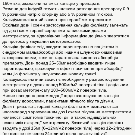
160мг/хв, зважаючи на вміст кальцію у препараті.
Розчини для інфузій готують шляхом розведення препарату 0,9
% розчином натрію хлориду або 5 % розчином глюкози.
Кальціумфолінатний захист при терапії метотрексатом
Оскільки дози і схеми застосування кальцію фолінату залежать
від доз і схем терапії середніми та високими дозами
метотрексату, за відповідною інформацією доцільно звертатися
до протоколу лікування метотрексатом.
Кальцію фолінат слід вводити парентерально пацієнтам із
синдромом мальабсорбції або іншими шлунково-кишковими
захворюваннями, коли не гарантована кишкова абсорбція
препарату. Дози понад 25–50мг необхідно вводити лише
парентерально, враховуючи ефект насичення при абсорбції
кальцію фолінату у шлунково-кишковому тракті.
Кальціумфолінатний захист є необхідним у разі застосування
метотрексату в дозах понад 500мг/м2 поверхні тіла і доцільним –
при дозах метотрексату 100–500мг/м2 поверхні тіла.
Нижче наведено рекомендації щодо застосування кальцію
фолінату дорослими, пацієнтами літнього віку та дітьми.
Дози і тривалість терапії кальцію фолінатом визначаються
насамперед з урахуванням доз і схеми лікування метотрексатом,
наявності симптомів токсичної дії, а також індивідуальних
показників екскреції метотрексату. Зазвичай кальцію фолінат
вводять у дозі 15мг (6–12мг/м2 поверхні тіла) через 12–24години
(не пізніше ніж через 24години) після початку інфузії