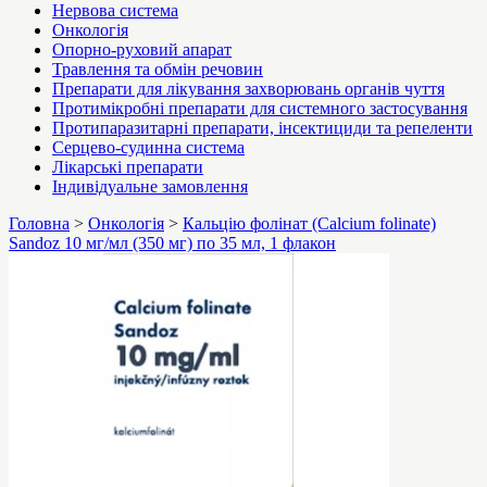
Нервова система
Онкологія
Опорно-руховий апарат
Травлення та обмін речовин
Препарати для лікування захворювань органів чуття
Протимікробні препарати для системного застосування
Протипаразитарні препарати, інсектициди та репеленти
Серцево-судинна система
Лікарські препарати
Індивідуальне замовлення
Головна
>
Онкологія
>
Кальцію фолінат (Calcium folinate)
Sandoz 10 мг/мл (350 мг) по 35 мл, 1 флакон