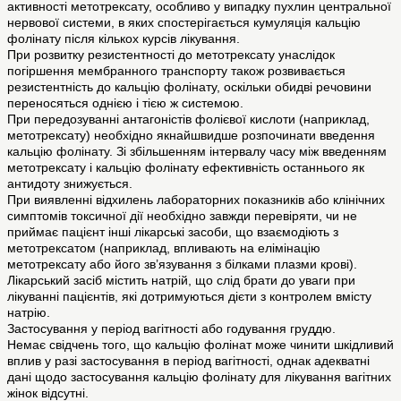
активності метотрексату, особливо у випадку пухлин центральної
нервової системи, в яких спостерігається кумуляція кальцію
фолінату після кількох курсів лікування.
При розвитку резистентності до метотрексату унаслідок
погіршення мембранного транспорту також розвивається
резистентність до кальцію фолінату, оскільки обидві речовини
переносяться однією і тією ж системою.
При передозуванні антагоністів фолієвої кислоти (наприклад,
метотрексату) необхідно якнайшвидше розпочинати введення
кальцію фолінату. Зі збільшенням інтервалу часу між введенням
метотрексату і кальцію фолінату ефективність останнього як
антидоту знижується.
При виявленні відхилень лабораторних показників або клінічних
симптомів токсичної дії необхідно завжди перевіряти, чи не
приймає пацієнт інші лікарські засоби, що взаємодіють з
метотрексатом (наприклад, впливають на елімінацію
метотрексату або його зв’язування з білками плазми крові).
Лікарський засіб містить натрій, що слід брати до уваги при
лікуванні пацієнтів, які дотримуються дієти з контролем вмісту
натрію.
Застосування у період вагітності або годування груддю.
Немає свідчень того, що кальцію фолінат може чинити шкідливий
вплив у разі застосування в період вагітності, однак адекватні
дані щодо застосування кальцію фолінату для лікування вагітних
жінок відсутні.