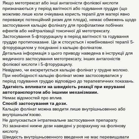
Якщо метотрексат або інші антагоністи фолієвої кислоти
призначаються у період вагітності або годування груддю (що
можливо лише коли очікувана користь терапії для матері явно
переважує потенційний ризик для плода), немає обмежень щодо
застосування кальцію фолінату для профілактики побічних
ефектів або нейтралізації токсичної дії метотрексату.
Застосування 5-фторурацилу в період вагітності та годування
груддю протипоказане. Це ж стосується і комбінованої терапії 5-
фторурацилом у поєднанні з кальцію фолінатом.
Детальна інформація з цього приводу наведена в інструкції для
медичного застосування метотрексату, інших антагоністів
фолієвої кислоти і 5-фторурацилу.
Невідомо, чи екскретується кальцію фолінат у грудне молоко.
При необхідності кальцію фолінат може застосовуватися у
період годування груддю відповідно до терапевтичних показань.
Здатність впливати на швидкість реакції при керуванні
автотранспортом або іншими механізмами.
Немає відомостей про вплив.
Спосіб застосування та дози.
Кальцію фолінат можна вводити лише внутрішньовенно або
внутрішньом’язово.
Не допускається інтратекальне застосування препарату.
Усі зазначені нижче дози наведені у розрахунку на фолінову
кислоту.
Швидкість внутрішньовенного введення не має перевищувати