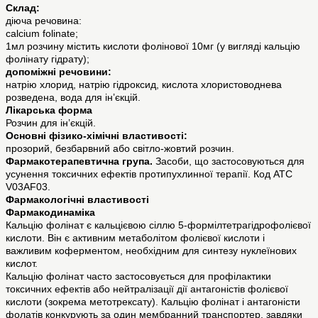
Склад:
діюча речовина:
calcium folinate;
1мл розчину містить кислоти фолінової 10мг (у вигляді кальцію
фолінату гідрату);
допоміжні речовини:
натрію хлорид, натрію гідроксид, кислота хлористоводнева
розведена, вода для ін’єкцій.
Лікарська форма
Розчин для ін’єкцій.
Основні фізико-хімічні властивості:
прозорий, безбарвний або світло-жовтий розчин.
Фармакотерапевтична група.
Засоби, що застосовуються для
усунення токсичних ефектів протипухлинної терапії. Код АТС
V03AF03.
Фармакологічні властивості
Фармакодинаміка
Кальцію фолінат є кальцієвою сіллю 5-формілтетрагідрофолієвої
кислоти. Він є активним метаболітом фолієвої кислоти і
важливим коферментом, необхідним для синтезу нуклеїнових
кислот.
Кальцію фолінат часто застосовується для профілактики
токсичних ефектів або нейтралізації дії антагоністів фолієвої
кислоти (зокрема метотрексату). Кальцію фолінат і антагоністи
фолатів конкурують за один мембранний транспортер, завдяки