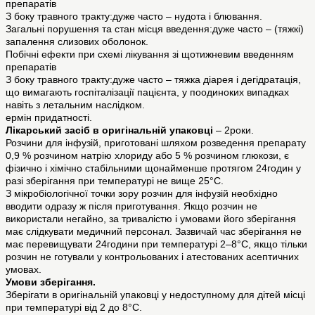
препаратів
З боку травного тракту:дуже часто – нудота і блювання.
Загальні порушення та стан місця введення:дуже часто – (тяжкі)
запалення слизових оболонок.
Побічні ефекти при схемі лікування зі щотижневим введенням
препаратів
З боку травного тракту:дуже часто – тяжка діарея і дегідратація,
що вимагають госпіталізації пацієнта, у поодиноких випадках
навіть з летальним наслідком.
ермін придатності.
Лікарський засіб в оригінальній упаковці
– 2роки.
Розчини для інфузій, приготовані шляхом розведення препарату
0,9 % розчином натрію хлориду або 5 % розчином глюкози, є
фізично і хімічно стабільними щонайменше протягом 24годин у
разі зберігання при температурі не вище 25°C.
З мікробіологічної точки зору розчин для інфузій необхідно
вводити одразу ж після приготування. Якщо розчин не
використали негайно, за тривалістю і умовами його зберігання
має слідкувати медичний персонал. Зазвичай час зберігання не
має перевищувати 24години при температурі 2–8°C, якщо тільки
розчин не готували у контрольованих і атестованих асептичних
умовах.
Умови зберігання.
Зберігати в оригінальній упаковці у недоступному для дітей місці
при температурі від 2 до 8°С.