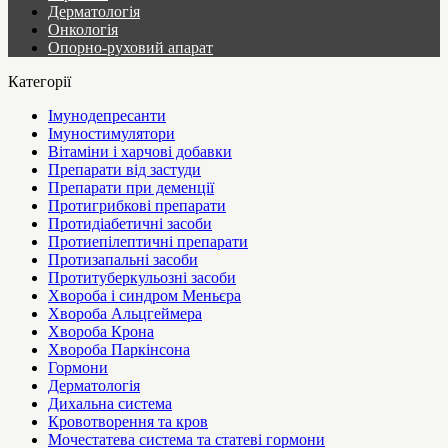
Дерматологія
Онкологія
Опорно-руховий апарат
Категорії
Імунодепресанти
Імуностимулятори
Вітаміни і харчові добавки
Препарати від застуди
Препарати при деменції
Протигрибкові препарати
Протидіабетичні засоби
Протиепілептичні препарати
Протизапальні засоби
Протитуберкульозні засоби
Хвороба і синдром Меньєра
Хвороба Альцгеймера
Хвороба Крона
Хвороба Паркінсона
Гормони
Дерматологія
Дихальна система
Кровотворення та кров
Мочестатева система та статеві гормони