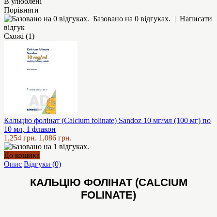
В улюблені
Порівняти
Базовано на 0 відгуках.
|
Написати
відгук
Схожі (1)
Кальцію фолінат (Calcium folinate) Sandoz 10 мг/мл (100 мг) по
10 мл, 1 флакон
1,254 грн.
1,086 грн.
До кошика
Опис
Відгуки (0)
КАЛЬЦІЮ ФОЛІНАТ (CALCIUM
FOLINATE)