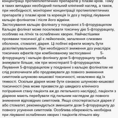
концентрації протиепілептичних препаратів у плазмі крові. Тому
в таких випадках необхідний пильний клінічний нагляд, а також,
при необхідності, моніторинг концентрації протиепілептичних
препаратів у плазмі крові та корекція їх доз у період лікування
кальцію фолінатом і після його відміни.
Застосування кальцію фолінату у поєднанні з 5-фторурацилом
Кальцію фолінат може посилювати токсичну дію 5-фторурацилу,
особливо на літніх та ослаблених хворих. Найчастішими
проявами токсичної дії є лейкопенія, запалення слизових
оболонок, стоматит, діарея. Ці побічні ефекти можуть бути
дозолімітувальними. При необхідності зниження доз унаслідок
токсичних ефектів при комбінованому застосуванні 5-
фторурацилу і кальцію фолінату дози 5-фторурацилу треба
знижувати більше, ніж при монотерапії 5-фторурацилом.
Лікування 5-фторурацилом у поєднанні з кальцію фолінатом не
слід розпочинати або продовжувати до повного зникнення
симптомів шлунково-кишкової токсичності, незалежно від їх
тяжкості. Оскільки діарея може бути ознакою шлунково-кишкової
токсичності (яка може призвести до швидкого клінічного
погіршення стану пацієнта аж до летального наслідку), пацієнти з
діареєю мають перебувати під пильним наглядом до повного
зникнення відповідних симптомів. Якщо спостерігається діарея і/
або стоматит, рекомендується зменшити дози 5-фторурацилу до
повного усунення симптомів. Особлива обережність необхідна
при лікуванні ослаблених хворих і пацієнтів літнього віку.