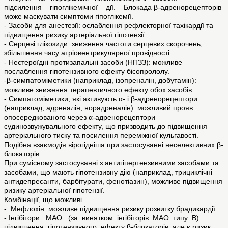
підсилення гіпоглікемічної дії. Блокада β-адренорецепторів
може маскувати симптоми гіпоглікемії.
- Засоби для анестезії: ослаблення рефлекторної тахікардії та
підвищення ризику артеріальної гіпотензії.
- Серцеві глікозиди: зниження частоти серцевих скорочень,
збільшення часу атріовентрикулярної провідності.
- Нестероїдні протизапальні засоби (НПЗЗ): можливе
послаблення гіпотензивного ефекту бісопрололу.
-β-симпатоміметики (наприклад, ізопреналін, добутамін):
можливе зниження терапевтичного ефекту обох засобів.
- Симпатоміметики, які активують α- і β-адренорецептори
(наприклад, адреналін, норадреналін): можливий прояв
опосередкованого через α-адренорецептори
судинозвужувального ефекту, що призводить до підвищення
артеріального тиску та посилення переміжної кульгавості.
Подібна взаємодія вірогідніша при застосуванні неселективних β-
блокаторів.
При сумісному застосуванні з антигіпертензивними засобами та
засобами, що мають гіпотензивну дію (наприклад, трициклічні
антидепресанти, барбітурати, фенотіазин), можливе підвищення
ризику артеріальної гіпотензії.
Комбінації, що можливі.
- Мефлохін: можливе підвищення ризику розвитку брадикардії.
- Інгібітори МАО (за винятком інгібіторів МАО типу В):
підвищення гіпотензивного ефекту β-блокаторів, але є ризик