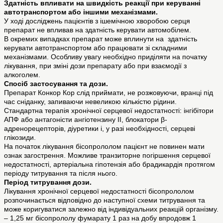
Здатність впливати на швидкість реакції при керуванні
автотранспортом або іншими механізмами.
У ході досліджень пацієнтів з ішемічною хворобою серця
препарат не впливав на здатність керувати автомобілем.
В окремих випадках препарат може вплинути на здатність
керувати автотранспортом або працювати зі складними
механізмами. Особливу увагу необхідно приділяти на початку
лікування, при зміні дози препарату або при взаємодії з
алкоголем.
Спосіб застосування та дози.
Препарат Конкор Кор слід приймати, не розжовуючи, вранці під
час сніданку, запиваючи невеликою кількістю рідини.
Стандартна терапія хронічної серцевої недостатності: інгібітори
АПФ або антагоністи ангіотензину ІІ, блокатори β-
адренорецепторів, діуретики і, у разі необхідності, серцеві
глікозиди.
На початок лікування бісопрололом пацієнт не повинен мати
ознак загострення. Можливе транзиторне погіршення серцевої
недостатності, артеріальна гіпотензія або брадикардія протягом
періоду титрування та після нього.
Період титрування дози.
Лікування хронічної серцевої недостатності бісопрололом
розпочинається відповідно до наступної схеми титрування та
може коригуватися залежно від індивідуальних реакцій організму.
– 1,25 мг бісопрололу фумарату 1 раз на добу впродовж 1