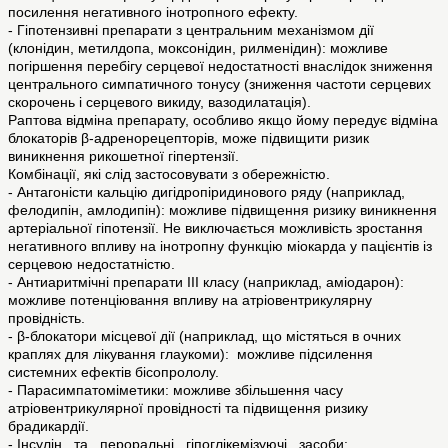
посилення негативного інотропного ефекту.
- Гіпотензивні препарати з центральним механізмом дії
(клонідин, метилдопа, моксонідин, рилменідин): можливе
погіршення перебігу серцевої недостатності внаслідок зниження
центрального симпатичного тонусу (зниження частоти серцевих
скорочень і серцевого викиду, вазодилатація).
Раптова відміна препарату, особливо якщо йому передує відміна
блокаторів β-адренорецепторів, може підвищити ризик
виникнення рикошетної гіпертензії.
Комбінації, які слід застосовувати з обережністю.
- Антагоністи кальцію дигідропіридинового ряду (наприклад,
фелодипін, амлодипін): можливе підвищення ризику виникнення
артеріальної гіпотензії. Не виключається можливість зростання
негативного впливу на інотропну функцію міокарда у пацієнтів із
серцевою недостатністю.
- Антиаритмічні препарати ІІІ класу (наприклад, аміодарон):
можливе потенціювання впливу на атріовентрикулярну
провідність.
- β-блокатори місцевої дії (наприклад, що містяться в очних
краплях для лікування глаукоми): можливе підсилення
системних ефектів бісопрололу.
- Парасимпатоміметики: можливе збільшення часу
атріовентрикулярної провідності та підвищення ризику
брадикардії.
- Інсулін та пероральні гіпоглікемізуючі засоби: