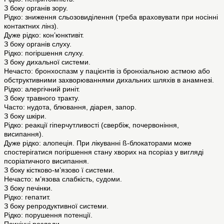
З боку органів зору.
Рідко: зниження сльозовиділення (треба враховувати при носінні
контактних лінз).
Дуже рідко: кон’юнктивіт.
З боку органів слуху.
Рідко: погіршення слуху.
З боку дихальної системи.
Нечасто: бронхоспазм у пацієнтів із бронхіальною астмою або
обструктивними захворюваннями дихальних шляхів в анамнезі.
Рідко: алергічний риніт.
З боку травного тракту.
Часто: нудота, блювання, діарея, запор.
З боку шкіри.
Рідко: реакції гіперчутливості (свербіж, почервоніння,
висипання).
Дуже рідко: алопеція. При лікуванні ß-блокаторами може
спостерігатися погіршення стану хворих на псоріаз у вигляді
псоріатичного висипання.
З боку кістково-м’язово ї системи.
Нечасто: м’язова слабкість, судоми.
З боку печінки.
Рідко: гепатит.
З боку репродуктивної системи.
Рідко: порушення потенції.