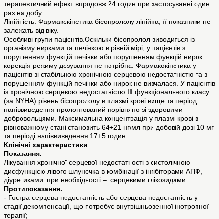
терапевтичний ефект впродовж 24 годин при застосуванні один
раз на добу.
Лінійність. Фармакокінетика бісопрололу лінійна, її показники не
залежать від віку.
Особливі групи пацієнтів.Оскільки бісопролол виводиться із
організму нирками та печінкою в рівній мірі, у пацієнтів з
порушенням функцій печінки або порушенням функцій нирок
корекція режиму дозування не потрібна. Фармакокінетика у
пацієнтів зі стабільною хронічною серцевою недостатністю та з
порушенням функцій печінки або нирок не вивчалася. У пацієнтів
із хронічною серцевою недостатністю ІІІ функціонального класу
(за NYHA) рівень бісопрололу в плазмі крові вище та період
напіввиведення пролонгований порівняно зі здоровими
добровольцями. Максимальна концентрація у плазмі крові в
рівноважному стані становить 64+21 нг/мл при добовій дозі 10 мг
та періоді напіввиведення 17+5 годин.
Клінічні характеристики
Показання.
Лікування хронічної серцевої недостатності з систолічною
дисфункцією лівого шлуночка в комбінації з інгібіторами АПФ,
діуретиками, при необхідності – серцевими глікозидами.
Протипоказання.
- Гостра серцева недостатність або серцева недостатність у
стадії декомпенсації, що потребує внутрішньовенної інотропної
терапії;