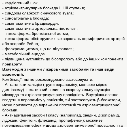
- кардіогенний шок;
- атріовентрикулярна блокада II і III ступеня;
- синдром слабкості синусового вузла;
- синоатріальна блокада;
- симптоматична брадикардія;
- симптоматична артеріальна гіпотензія;
- тяжка форма бронхіальної астми;
- тяжка форма облітеруючих захворювань периферичних артерій
або хвороби Рейно;
- феохромоцитома, що не лікувалася;
- метаболічний ацидоз;
- підвищена чутливість до бісопрололу або до інших компонентів
препарату.
Взаємодія з іншими лікарськими засобами та інші види
взаємодій.
Комбінації, які не рекомендовано застосовувати.
- Антагоністи кальцію (групи верапамілу, меншою мірою –
дилтіазему): негативний вплив на скорочувальну функцію
міокарда та атріовентрикулярну провідність. Внутрішньовенне
введення верапамілу у пацієнтів, які застосовують β-блокатори,
може призвести до вираженої гіпотензії та атріовентрикулярної
блокади.
- Антиаритмічні засоби І класу (наприклад, хінідин, дізопірамід,
лідокаїн, фенітоїн, флекаїнід, пропафенон): можливе
потенціювання ефекту щодо атріовентрикулярної провідності та