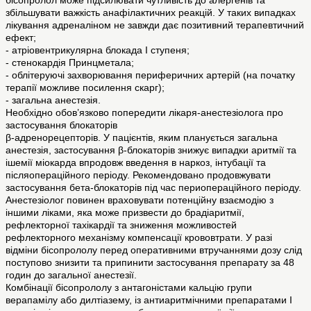
бісопролол може підсилювати чутливість до алергенів та
збільшувати важкість анафілактичних реакцій. У таких випадках
лікування адреналіном не завжди дає позитивний терапевтичний
ефект;
- атріовентрикулярна блокада I ступеня;
- стенокардія Принцметала;
- облітеруючі захворювання периферичних артерій (на початку
терапії можливе посилення скарг);
- загальна анестезія.
Необхідно обов’язково попередити лікаря-анестезіолога про
застосування блокаторів
β-адренорецепторів. У пацієнтів, яким планується загальна
анестезія, застосування β-блокаторів знижує випадки аритмії та
ішемії міокарда впродовж введення в наркоз, інтубації та
післяопераційного періоду. Рекомендовано продовжувати
застосування бета-блокаторів під час периопераційного періоду.
Анестезіолог повинен враховувати потенційну взаємодію з
іншими ліками, яка може призвести до брадіаритмії,
рефлекторної тахікардії та зниження можливостей
рефлекторного механізму компенсації крововтрати. У разі
відміни бісопрололу перед оперативними втручаннями дозу слід
поступово знизити та припинити застосування препарату за 48
годин до загальної анестезії.
Комбінації бісопрололу з антагоністами кальцію групи
верапамілу або дилтіазему, із антиаритмічними препаратами І