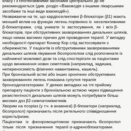
класу і з гіпотензивними засобами центральної дії не
рекомендуються (див. розділ «Взаємодія з іншими лікарськими
засобами та інші види взаємодій»).
Незважаючи на те, що кардіоселективні β-блокатори (β1) мають
менший вплив на функцію легень порівняно із неселективними
β-блокаторами, слід уникати їх застосування, як і всіх β-
блокаторів, при обструктивних захворюваннях дихальних шляхів,
якщо немає вагомих причин для проведення терапії. У випадку
необхідності препарат Конкор Кор слід застосовувати з
обережністю. У пацієнтів із обструктивними захворюваннями
дихальних шляхів лікування бісопрололом слід розпочинати із
найнижчої можливої дози та слід спостерігати за пацієнтами
щодо виникнення нових симптомів (наприклад, задишка,
непереносимість фізичних навантажень, кашель).
При бронхіальній астмі або інших хронічних обструктивних
захворюваннях легень показана супутня терапія
бронходилататорами. У деяких випадках на тлі прийому
препарату пацієнти з бронхіальною астмою через підвищення
резистентності дихальних шляхів можуть потребувати більш
високих доз β2-симпатоміметиків.
Хворим на псоріаз (у т.ч. в анамнезі) β-блокатори (наприклад,
бісопролол) призначають після ретельного співвідношення
користь/ризик.
Пацієнтам із феохромоцитомою призначають бісопролол
тільки після призначення терапії α-адреноблокаторами.