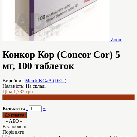
Zoom
Конкор Кор (Concor Cor) 5
мг, 100 таблеток
Виробник
Merck KGaA (DEU)
Наявність:
На складі
Ціна
1,732 грн.
1,448 грн.
Кількість:
-
+
- АБО -
В улюблені
Порівняти