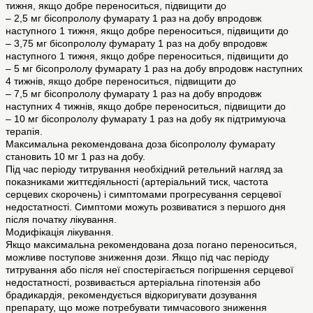
тижня, якщо добре переноситься, підвищити до
– 2,5 мг бісопрололу фумарату 1 раз на добу впродовж
наступного 1 тижня, якщо добре переноситься, підвищити до
– 3,75 мг бісопрололу фумарату 1 раз на добу впродовж
наступного 1 тижня, якщо добре переноситься, підвищити до
– 5 мг бісопрололу фумарату 1 раз на добу впродовж наступних
4 тижнів, якщо добре переноситься, підвищити до
– 7,5 мг бісопрололу фумарату 1 раз на добу впродовж
наступних 4 тижнів, якщо добре переноситься, підвищити до
– 10 мг бісопрололу фумарату 1 раз на добу як підтримуюча
терапія.
Максимальна рекомендована доза бісопрололу фумарату
становить 10 мг 1 раз на добу.
Під час періоду титрування необхідний ретельний нагляд за
показниками життєдіяльності (артеріальний тиск, частота
серцевих скорочень) і симптомами прогресування серцевої
недостатності. Симптоми можуть розвиватися з першого дня
після початку лікування.
Модифікація лікування.
Якщо максимальна рекомендована доза погано переноситься,
можливе поступове зниження дози. Якщо під час періоду
титрування або після неї спостерігається погіршення серцевої
недостатності, розвивається артеріальна гіпотензія або
брадикардія, рекомендується відкоригувати дозування
препарату, що може потребувати тимчасового зниження