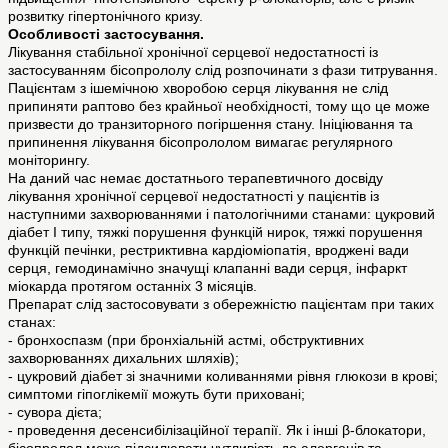
розвитку гіпертонічного кризу.
Особливості застосування.
Лікування стабільної хронічної серцевої недостатності із
застосуванням бісопрололу слід розпочинати з фази титрування.
Пацієнтам з ішемічною хворобою серця лікування не слід
припиняти раптово без крайньої необхідності, тому що це може
призвести до транзиторного погіршення стану. Ініціювання та
припинення лікування бісопрололом вимагає регулярного
моніторингу.
На даний час немає достатнього терапевтичного досвіду
лікування хронічної серцевої недостатності у пацієнтів із
наступними захворюваннями і патологічними станами: цукровий
діабет І типу, тяжкі порушення функцій нирок, тяжкі порушення
функцій печінки, рестриктивна кардіоміопатія, вроджені вади
серця, гемодинамічно значущі клапанні вади серця, інфаркт
міокарда протягом останніх 3 місяців.
Препарат слід застосовувати з обережністю пацієнтам при таких
станах:
- бронхоспазм (при бронхіальній астмі, обструктивних
захворюваннях дихальних шляхів);
- цукровий діабет зі значними коливаннями рівня глюкози в крові;
симптоми гіпоглікемії можуть бути приховані;
- сувора дієта;
- проведення десенсибілізаційної терапії. Як і інші β-блокатори,