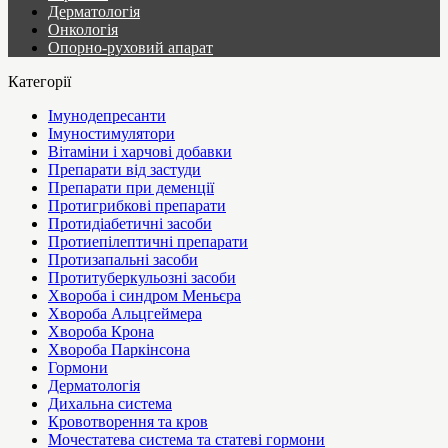
Дерматологія
Онкологія
Опорно-руховий апарат
Категорії
Імунодепресанти
Імуностимулятори
Вітаміни і харчові добавки
Препарати від застуди
Препарати при деменції
Протигрибкові препарати
Протидіабетичні засоби
Протиепілептичні препарати
Протизапальні засоби
Протитуберкульозні засоби
Хвороба і синдром Меньєра
Хвороба Альцгеймера
Хвороба Крона
Хвороба Паркінсона
Гормони
Дерматологія
Дихальна система
Кровотворення та кров
Мочестатева система та статеві гормони