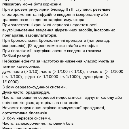
глюкагону може бути корисним.
При атріовентрикулярній блокаді II і III ступеня: ретельне
спостереження та інфузійне введення ізопреналіну або
трансвенозне введення кардіостимулятора.
При загостренні хронічної серцевої недостатності:
внутрішньовенне введення діуретичних засобів, інотропних
препаратів, вазодилататорів.
При бронхоспазмі: бронхолітичні препарати (наприклад,
ізопреналін), β2-адреноміметики та/або амінофілін.
При гіпоглікемії: внутрішньовенне введення глюкози.
Побічні реакції.
Небажані ефекти за частотою виникнення класифікують за
такими категоріями:
дуже часто (> 1/10), часто (> 1/100 і < 1/10), нечасто (> 1/1000
і < 1/100), рідко (> 1/10000 і < 1/1000), дуже рідко (<
1/10000).
З боку серцево-судинної системи.
Дуже часто: брадикардія.
Часто: погіршення серцевої недостатності, відчуття холоду або
оніміння кінцівок, артеріальна гіпотензія.
Нечасто: порушення атріовентрикулярної провідності,
ортостатична гіпотензія.
З боку нервової системи.
Часто: запаморочення, головний біль.
Рідко: непритомність.