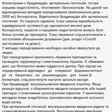
блокаторами є брадикардія, артеріальна гіпотензія, гостра
серцева недостатність, гіпоглікемія і бронхоспазм. На даний час
відомодекілька випадків передозування (максимальна доза –
2000 мг) бісопрололу. Відмічалися брадикардія або артеріальна
гіпотензія. Усі пацієнти одужали. Існує широка варіабельність
індивідуальної чутливості до однократної високої дози
бісопрололу, пацієнти з серцевою недостатністю можуть бути
більш чутливі до препарату. Тому лікування слід розпочинати з
поступовим збільшенням дозування (див. розділ «Спосіб
застосування та дози»).
У випадку передозування необхідно негайно звернутися до
лікаря.
При передозуванні припиняють лікування препаратом та
проводять підтримуючу і симптоматичну терапію. Є обмежені
дані, що бісопролол важко піддається діалізу. При підозрі на
передозування відповідно до очікуваної фармакологічної
дії та базуючись на рекомендаціях для інших β-
блокаторів, слід розглянути наступні загальні заходи.
При брадикардії: внутрішньовенне введення атропіну. Якщо
реакція відсутня, з обережністю вводити ізопреналін або інший
препарат з позитивним хронотропним ефектом. У виняткових
випадках може знадобитись трансвенозне введення штучного
водія ритму.
При артеріальній гіпотензії: внутрішньовенне введення рідини та
судинозвужувальних препаратів. Внутрішньовенне введення