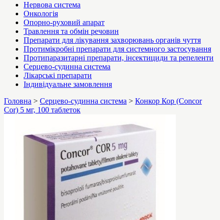
Нервова система
Онкологія
Опорно-руховий апарат
Травлення та обмін речовин
Препарати для лікування захворювань органів чуття
Протимікробні препарати для системного застосування
Протипаразитарні препарати, інсектициди та репеленти
Серцево-судинна система
Лікарські препарати
Індивідуальне замовлення
Головна
>
Серцево-судинна система
>
Конкор Кор (Concor
Cor) 5 мг, 100 таблеток