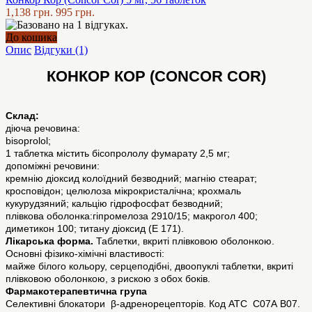
1,138 грн.
995 грн.
До кошика
Опис
Відгуки (1)
КОНКОР КОР (CONCOR СOR)
Склад:
діюча речовина:
bisoprolol;
1 таблетка містить бісопрололу фумарату 2,5 мг;
допоміжні речовини:
кремнію діоксид колоїдний безводний; магнію стеарат;
кросповідон; целюлоза мікрокристалічна; крохмаль
кукурудзяний; кальцію гідрофосфат безводний;
плівкова оболонка:гіпромелоза 2910/15; макрогол 400;
диметикон 100; титану діоксид (Е 171).
Лікарська форма.
Таблетки, вкриті плівковою оболонкою.
Основні фізико-хімічні властивості:
майже білого кольору, серцеподібні, двоопуклі таблетки, вкриті
плівковою оболонкою, з рискою з обох боків.
Фармакотерапевтична група
Селективні блокатори β-адренорецепторів. Код АТС С07А В07.