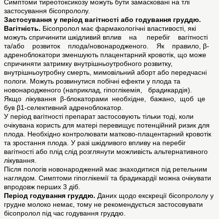
Симптоми тиреотоксикозу можуть бути замасковані на тлі
застосування бісопрололу.
Застосування у період вагітності або годування груддю.
Вагітність.
Бісопролол має фармакологічні властивості, які
можуть спричинити шкідливий вплив на перебіг вагітності
та/або розвиток плода/новонародженого. Як правило, β-
адреноблокатори зменшують плацентарний кровотік, що може
спричиняти затримку внутрішньоутробного розвитку,
внутрішньоутробну смерть, мимовільний аборт або передчасні
пологи. Можуть розвинутися побічні ефекти у плода та
новонародженого (наприклад, гіпоглікемія, брадикардія).
Якщо лікування β-блокаторами необхідне, бажано, щоб це
був β1-селективний адреноблокатор.
У період вагітності препарат застосовують тільки тоді, коли
очікувана користь для матері перевищує потенційний ризик для
плода. Необхідно контролювати матково-плацентарний кровотік
та зростання плода. У разі шкідливого впливу на перебіг
вагітності або плід слід розглянути можливість альтернативного
лікування.
Після пологів новонароджений має знаходитися під ретельним
наглядом. Симптоми гіпоглікемії та брадикардії можна очікувати
впродовж перших 3 діб.
Період годування груддю.
Даних щодо екскреції бісопрололу у
грудне молоко немає, тому не рекомендується застосовувати
бісопролол під час годування груддю.