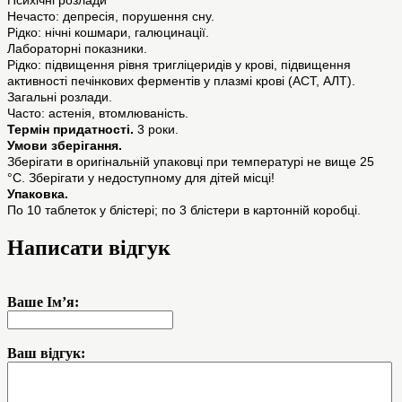
Психічні розлади
Нечасто: депресія, порушення сну.
Рідко: нічні кошмари, галюцинації.
Лабораторні показники.
Рідко: підвищення рівня тригліцеридів у крові, підвищення
активності печінкових ферментів у плазмі крові (АСТ, АЛТ).
Загальні розлади.
Часто: астенія, втомлюваність.
Термін придатності.
3 роки.
Умови зберігання.
Зберігати в оригінальній упаковці при температурі не вище 25
°С. Зберігати у недоступному для дітей місці!
Упаковка.
По 10 таблеток у блістері; по 3 блістери в картонній коробці.
Написати відгук
Ваше Ім’я:
Ваш відгук: