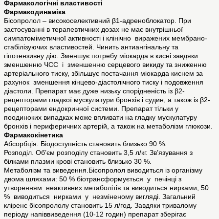
Фармакологічні властивості
Фармакодинаміка
Бісопролол – високоселективний β1-адреноблокатор. При
застосуванні в терапевтичних дозах не має внутрішньої
симпатоміметичної активності і клінічно виражених мембрано-
стабілізуючих властивостей. Чинить антиангінальну та
гіпотензивну дію. Зменшує потребу міокарда в кисні завдяки
зменшенню ЧСС і зменшенню серцевого викиду та зниженню
артеріального тиску, збільшує постачання міокарда киснем за
рахунок зменшення кінцево-діастолічного тиску і подовження
діастоли. Препарат має дуже низьку спорідненість із β2-
рецепторами гладкої мускулатури бронхів і судин, а також із β2-
рецепторами ендокринної системи. Препарат тільки у
поодиноких випадках може впливати на гладку мускулатуру
бронхів і периферичних артерій, а також на метаболізм глюкози.
Фармакокінетика
Абсорбція. Біодоступність становить близько 90 %.
Розподіл. Об’єм розподілу становить 3,5 л/кг. Зв’язування з
білками плазми крові становить близько 30 %.
Метаболізм та виведення.Бісопролол виводиться із організму
двома шляхами: 50 % біотрансформується у печінці з
утворенням неактивних метаболітів та виводиться нирками, 50
% виводиться нирками у незміненому вигляді. Загальний
кліренс бісопрололу становить 15 л/год. Завдяки тривалому
періоду напіввиведення (10-12 годин) препарат зберігає