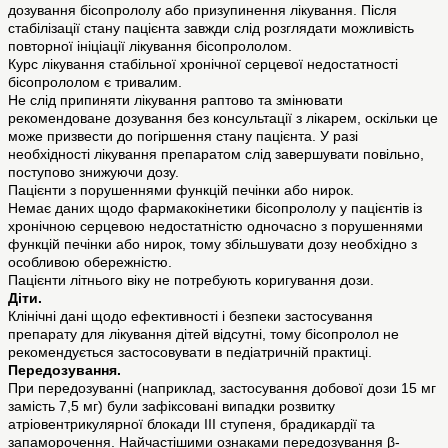
дозування бісопрололу або призупинення лікування. Після
стабілізації стану пацієнта завжди слід розглядати можливість
повторної ініціації лікування бісопрололом.
Курс лікування стабільної хронічної серцевої недостатності
бісопрололом є тривалим.
Не слід припиняти лікування раптово та змінювати
рекомендоване дозування без консультації з лікарем, оскільки це
може призвести до погіршення стану пацієнта. У разі
необхідності лікування препаратом слід завершувати повільно,
поступово знижуючи дозу.
Пацієнти з порушеннями функцій печінки або нирок.
Немає даних щодо фармакокінетики бісопрололу у пацієнтів із
хронічною серцевою недостатністю одночасно з порушеннями
функцій печінки або нирок, тому збільшувати дозу необхідно з
особливою обережністю.
Пацієнти літнього віку не потребують коригування дози.
Діти.
Клінічні дані щодо ефективності і безпеки застосування
препарату для лікування дітей відсутні, тому бісопролол не
рекомендується застосовувати в педіатричній практиці.
Передозування.
При передозуванні (наприклад, застосування добової дози 15 мг
замість 7,5 мг) були зафіксовані випадки розвитку
атріовентрикулярної блокади ІІІ ступеня, брадикардії та
запаморочення. Найчастішими ознаками передозування β-