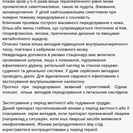
плазмі крові у 5-6 разів вище терапевтичного рівня може
проявлятися симптоматикою, такою як нудота, блювання,
запаморочення. У дітей найпоширенішим симптомом при
помірно тяжкому передозуванні є сонливість.
Клінічним проявом гострого масивного передозування є кома,
більш або менш глибока, що супроводжується гіпотонією м'язів,
гіпорефлексією, міозом, пригніченням дихання та явищами
метаболічного ацидозу.
Описані також кілька випадків підвищення внутрішньочерепного
тиску, пов'язані з набряком головного мозку.
Невідкладна допомога в умовах стаціонару має включати
промивання шлунка, якщо є показання, підтримання
ефективного діурезу, ретельний нагляд за станом серцево-
судинної та дихальної системи. У дуже серйозних випадках
проводять діаліз. Для відновлення свідомості ефективним є
застосування внутрішньовенно налоксону.
Прогноз при передозуванні зазвичай сприятливий. Однак
описані кілька випадків передозування з летальним наслідком.
Застосування у період вагітності або годування груддю.
Даний препарат протипоказаний жінкам у період вагітності або її
планування, окрім випадків, коли препарат призначений лікарем
(наприклад у ситуаціях, коли інші лікарські засоби виявилися
неефективними). Жінкам репродуктивного віку слід
користуватися контрацептивами у період терапії.