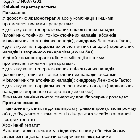
Код АТС N03А G01.
Клінічні характеристики.
Показання.
У дорослих: як монотерапія або у комбінації з іншими
протиепілептичними препаратами:
• для лікування генералізованих епілептичних нападів
(клонічних, тонічних, тоніко-клонічних нападів, абсансів,
міоклонічних та атонічних нападів); синдрому Леннокса-Гасто;
• для лікування парціальних епілептичних нападів (парціальних
нападів із вторинною генералізацією чи без).
У дітей: як монотерапія або у комбінації з іншими
протиепілептичними препаратами:
• для лікування генералізованих епілептичних нападів
(клонічних, тонічних, тоніко-клонічних нападів, абсансів,
міоклонічних та атонічних нападів); синдрому Леннокса-Гасто;
• для лікування парціальних епілептичних нападів (парціальних
нападів із вторинною генералізацією чи без).
Лікування маніакального синдрому при біполярних розладах.
Протипоказання.
Підвищена чутливість до вальпроату, дивальпроату, вальпроміду
або до будь-якого з компонентів лікарського засобу в анамнезі.
Гострий гепатит.
Хронічний гепатит.
Випадки тяжкого гепатиту в індивідуальному або сімейному
анамнезі пацієнта, особливо спричинені лікарськими