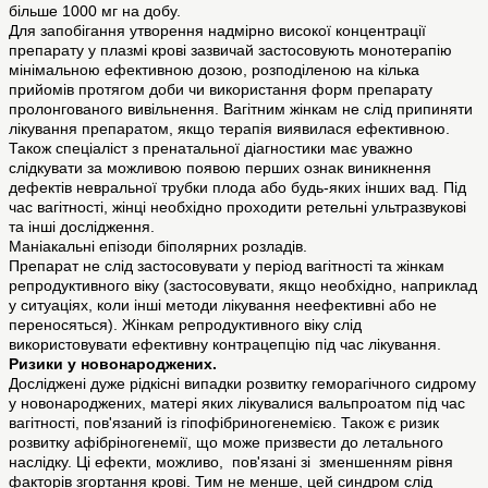
більше 1000 мг на добу.
Для запобігання утворення надмірно високої концентрації
препарату у плазмі крові зазвичай застосовують монотерапію
мінімальною ефективною дозою, розподіленою на кілька
прийомів протягом доби чи використання форм препарату
пролонгованого вивільнення. Вагітним жінкам не слід припиняти
лікування препаратом, якщо терапія виявилася ефективною.
Також спеціаліст з пренатальної діагностики має уважно
слідкувати за можливою появою перших ознак виникнення
дефектів невральної трубки плода або будь-яких інших вад. Під
час вагітності, жінці необхідно проходити ретельні ультразвукові
та інші дослідження.
Маніакальні епізоди біполярних розладів.
Препарат не слід застосовувати у період вагітності та жінкам
репродуктивного віку (застосовувати, якщо необхідно, наприклад
у ситуаціях, коли інші методи лікування неефективні або не
переносяться). Жінкам репродуктивного віку слід
використовувати ефективну контрацепцію під час лікування.
Ризики у новонароджених.
Досліджені дуже рідкісні випадки розвитку геморагічного сидрому
у новонароджених, матері яких лікувалися вальпроатом під час
вагітності, пов'язаний із гіпофібриногенемією. Також є ризик
розвитку афібріногенемії, що може призвести до летального
наслідку. Ці ефекти, можливо, пов'язані зі зменшенням рівня
факторів згортання крові. Тим не менше, цей синдром слід