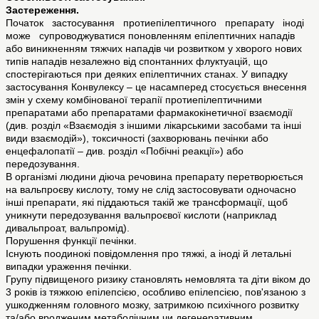
Застереження.
Початок застосування протиепілептичного препарату іноді
може супроводжуватися поновленням епілептичних нападів
або виникненням тяжчих нападів чи розвитком у хворого нових
типів нападів незалежно від спонтанних флуктуацій, що
спостерігаються при деяких епілептичних станах. У випадку
застосування Конвулексу – це насамперед стосується внесення
змін у схему комбінованої терапії протиепілептичними
препаратами або препаратами фармакокінетичної взаємодії
(див. розділ «Взаємодія з іншими лікарськими засобами та інші
види взаємодій»), токсичності (захворювань печінки або
енцефалопатії – див. розділ «Побічні реакції») або
передозування.
В організмі людини діюча речовина препарату перетворюється
на вальпроєву кислоту, тому не слід застосовувати одночасно
інші препарати, які піддаються такій же трансформації, щоб
уникнути передозування вальпроєвої кислоти (наприклад
дивальпроат, вальпромід).
Порушення функції печінки.
Існують поодинокі повідомлення про тяжкі, а іноді й летальні
випадки ураження печінки.
Групу підвищеного ризику становлять немовлята та діти віком до
3 років із тяжкою епілепсією, особливо епілепсією, пов'язаною з
ушкодженням головного мозку, затримкою психічного розвитку
та/або вродженим метаболічним чи дегенеративним