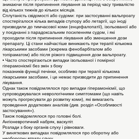
зникаючи після припинення лікування за період часу тривалістю
від кількох тижнів до кількох місяців.
Сплутаність свідомості або судоми: при застосуванні вальпроату
спостерігалося кілька випадків ступору або летаргії, що іноді
призводили до тимчасової коми (енцефалопатії), ізольованої або
у поєднанні з парадоксальним посиленням судом, і які
проходили після припинення лікування або зменшення дози
препарату. Ці стани найчастіше виникають при терапії кількома
лікарськими засобами (зокрема фенобарбіталом або
топіраматом) або після різкого підвищення дози вальпроату.
• Часто спостерігаються випадки ізольованої і помірної
гіперамоніємії без змін з боку
показників функції печінки, особливо при терапії кількома
лікарськими засобами, і це немає призводити до припинення
лікування.
Однак також повідомлялося про випадки гіперамоніємії, що
супроводжувалася неврологічними симптомами (що навіть
можуть прогресувати до розвитку коми), які вимагають
проведення додаткових аналізів (див. розділ «Особливості
застосування»).
Також повідомлялося про головні болі.
Ангіоневротичний набряк, васкуліт.
Розлади з боку органів слуху і рівноваги.
У виняткових випадках повідомлялося про оборотну або
необоротну втрату слуху.