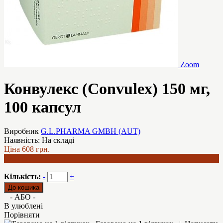
Zoom
Конвулекс (Convulex) 150 мг,
100 капсул
Виробник
G.L.PHARMA GMBH (AUT)
Наявність:
На складі
Ціна
608 грн.
491 грн.
Кількість:
-
+
- АБО -
В улюблені
Порівняти