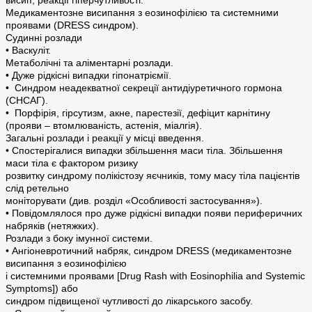
висип, реакції гіперчутливості.
Медикаментозне висипання з еозинофілією та системними
проявами (DRESS синдром).
Судинні розлади
• Васкуліт.
Метаболічні та аліментарні розлади.
• Дуже рідкісні випадки гіпонатріємії.
• Синдром неадекватної секреції антидіуретичного гормона
(СНСАГ).
• Порфірія, гірсутизм, акне, парестезії, дефіцит карнітину
(прояви – втомлюваність, астенія, міалгія).
Загальні розлади і реакції у місці введення.
• Спостерігалися випадки збільшення маси тіла. Збільшення
маси тіла є фактором ризику
розвитку синдрому полікістозу яєчників, тому масу тіла пацієнтів
слід ретельно
моніторувати (див. розділ «Особливості застосування»).
• Повідомлялося про дуже рідкісні випадки появи периферичних
набряків (нетяжких).
Розлади з боку імунної системи.
• Ангіоневротичний набряк, синдром DRESS (медикаментозне
висипання з еозинофілією
і системними проявами [Drug Rash with Eosinophilia and Systemic
Symptoms]) або
синдром підвищеної чутливості до лікарського засобу.