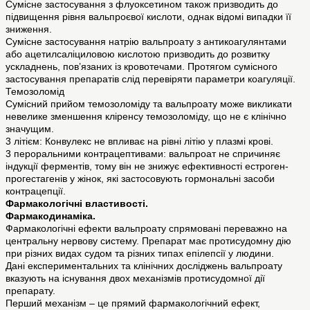
Сумісне застосування з флуоксетином також призводить до
підвищення рівня вальпроєвої кислоти, однак відомі випадки її
зниження.
Сумісне застосування натрію вальпроату з антикоагулянтами
або ацетилсаліциловою кислотою призводить до розвитку
ускладнень, пов’язаних із кровотечами. Протягом сумісного
застосування препаратів слід перевіряти параметри коагуляції.
Темозоломід
Сумісний прийом темозоломіду та вальпроату може викликати
невелике зменшення кліренсу темозоломіду, що не є клінічно
значущим.
3 літієм: Конвулекс не впливає на рівні літію у плазмі крові.
3 пероральними контрацептивами: вальпроат не спричиняє
індукції ферментів, тому він не знижує ефективності естроген-
прогестагенів у жінок, які застосовують гормональні засоби
контрацепції.
Фармакологічні властивості.
Фармакодинаміка.
Фармакологічні ефекти вальпроату спрямовані переважно на
центральну нервову систему. Препарат має протисудомну дію
при різних видах судом та різних типах епілепсії у людини.
Дані експериментальних та клінічних досліджень вальпроату
вказують на існування двох механізмів протисудомної дії
препарату.
Перший механізм – це прямий фармакологічний ефект,