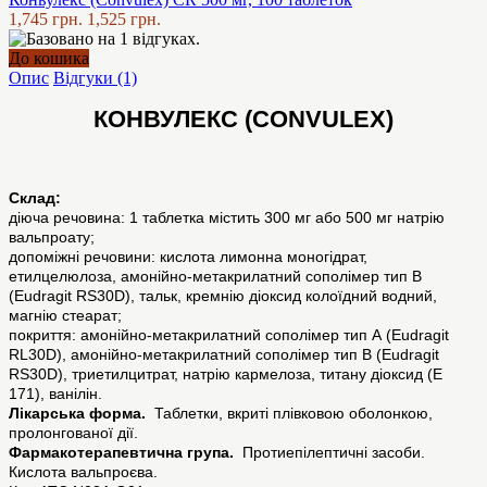
1,745 грн.
1,525 грн.
До кошика
Опис
Відгуки (1)
КОНВУЛЕКС (CONVULEX)
Склад:
діюча речовина: 1 таблетка містить 300 мг або 500 мг натрію
вальпроату;
допоміжні речовини: кислота лимонна моногідрат,
етилцелюлоза, амонійно-метакрилатний сополімер тип В
(Eudragit RS30D), тальк, кремнію діоксид колоїдний водний,
магнію стеарат;
покриття: амонійно-метакрилатний сополімер тип А (Eudragit
RL30D), амонійно-метакрилатний сополімер тип В (Eudragit
RS30D), триетилцитрат, натрію кармелоза, титану діоксид (E
171), ванілін.
Лікарська форма.
Таблетки, вкриті плівковою оболонкою,
пролонгованої дії.
Фармакотерапевтична група.
Протиепілептичні засоби.
Кислота вальпроєва.