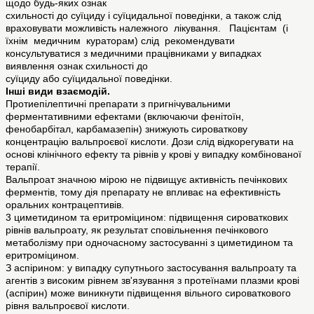
щодо будь-яких ознак
схильності до суїциду і суїцидальної поведінки, а також слід
враховувати можливість належного лікування. Пацієнтам (і
їхнім медичним кураторам) слід рекомендувати
консультуватися з медичними працівниками у випадках
виявлення ознак схильності до
суїциду або суїцидальної поведінки.
Інші види взаємодій.
Протиепілептичні препарати з пригнічувальними
ферментативними ефектами (включаючи фенітоїн,
фенобарбітал, карбамазепін) знижують сироваткову
концентрацію вальпроєвої кислоти. Дози слід відкорегувати на
основі клінічного ефекту та рівнів у крові у випадку комбінованої
терапії.
Вальпроат значною мірою не підвищує активність печінкових
ферментів, тому дія препарату не впливає на ефективність
оральних контрацептивів.
3 циметидином та еритроміцином: підвищення сироваткових
рівнів вальпроату, як результат сповільнення печінкового
метаболізму при одночасному застосуванні з циметидином та
еритроміцином.
З аспірином: у випадку супутнього застосування вальпроату та
агентів з високим рівнем зв'язування з протеїнами плазми крові
(аспірин) може виникнути підвищення вільного сироваткового
рівня вальпроєвої кислоти.