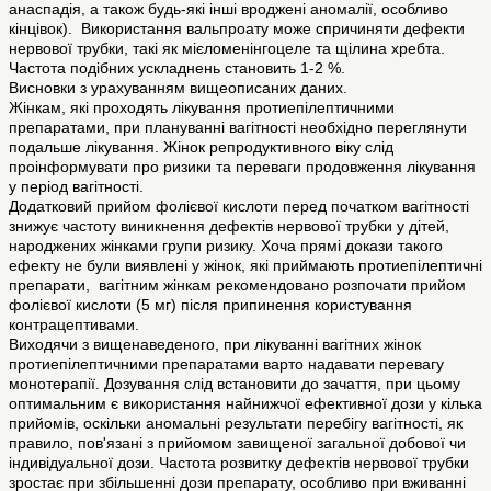
анаспадія, а також будь-які інші вроджені аномалії, особливо
кінцівок). Використання вальпроату може спричиняти дефекти
нервової трубки, такі як мієломенінгоцеле та щілина хребта.
Частота подібних ускладнень становить 1-2 %.
Висновки з урахуванням вищеописаних даних.
Жінкам, які проходять лікування протиепілептичними
препаратами, при плануванні вагітності необхідно переглянути
подальше лікування. Жінок репродуктивного віку слід
проінформувати про ризики та переваги продовження лікування
у період вагітності.
Додатковий прийом фолієвої кислоти перед початком вагітності
знижує частоту виникнення дефектів нервової трубки у дітей,
народжених жінками групи ризику. Хоча прямі докази такого
ефекту не були виявлені у жінок, які приймають протиепілептичні
препарати, вагітним жінкам рекомендовано розпочати прийом
фолієвої кислоти (5 мг) після припинення користування
контрацептивами.
Виходячи з вищенаведеного, при лікуванні вагітних жінок
протиепілептичними препаратами варто надавати перевагу
монотерапії. Дозування слід встановити до зачаття, при цьому
оптимальним є використання найнижчої ефективної дози у кілька
прийомів, оскільки аномальні результати перебігу вагітності, як
правило, пов'язані з прийомом завищеної загальної добової чи
індивідуальної дози. Частота розвитку дефектів нервової трубки
зростає при збільшенні дози препарату, особливо при вживанні