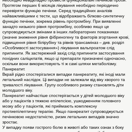
необхідно невідкладно провести функціональні печінкові проби.
Протягом перших 6 місяців лікування необхідно періодично
перевіряти функцію печінки. Серед традиційних аналізів
найважливішими є тести, що відображають білково-синтетичну
функцію печінки, зокрема рівень протромбіну. При виявленні
занадто низького рівня протромбіну, особливо якщо це
супроводжується змінами в інших лабораторних показниках
(значне зниження рівня фібриногену та факторів згортання крові,
підвищення рівня білірубіну та рівнів трансаміназ – див. розділ
«Особливості застосування») лікування вальпроатом слід
припинити. Як застережний захід слід припинити застосування
похідних саліцилатів, якщо ці препарати призначені одночасно,
оскільки вони використовують ті ж самі шляхи метаболізму.
Панкреатит.
Вкрай рідко спостерігалися випадки панкреатиту, які іноді мали
летальний наслідок. Ці випадки не залежали від віку хворого та
тривалості лікування. Групу особливого ризику становлять діти
молодшого віку.
Панкреатит найчастіше спостерігається у дітей молодшого віку
або у пацієнтів з тяжкою епілепсією, ушкодженням головного
мозку або у пацієнтів, які приймають комплексну
протиепілептичну терапію. Якщо панкреатит супроводжується
печінковою недостатністю, ризик летальних випадків значно
зростає.
У випадку появи гострого болю в животі або таких ознак з боку