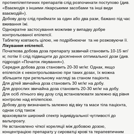
протиепілептичних препаратів слід розпочинати поступово (див.
«Взаємодія з іншими лікарськими засобами та інші види
взаємодій»).
Добову дозу слід приймати за один або два рази, бажано під час
вживання їжі.
Однократне застосування можливе у випадку добре
контрольованої епілепсії.
Таблетку ковтають цілою, не подрібнюючи та не розжовуючи її.
Лікування епілепсії.
Початкова добова доза препарату зазвичай становить 10-15 мг/
кг, потім її слід підвищити до досягнення оптимальної дози (див.
підрозділ «Початок лікування»).
Середня добова доза становить 20-30 мг/кг. Однак, якщо
епілепсія є неконтрольованою при таких дозах, їх можна
збільшити при ретельному нагляді за станом пацієнта.
Для дітей звичайна доза становить 30 мг/кг на добу.
Для дорослих звичайна доза становить 20-30 мг/кг на добу.
Для осіб літнього віку дозу слід встановлювати залежно від рівня
контролю над епілепсією.
Добову дозу визначають залежно від віку та маси тіла пацієнта,
однак слід також
враховувати широкий спектр індивідуальної чутливості до
вальпроату.
Не встановлено чіткої кореляції між добовою дозою,
концентрацією препарату у сироватці крові та терапевтичним