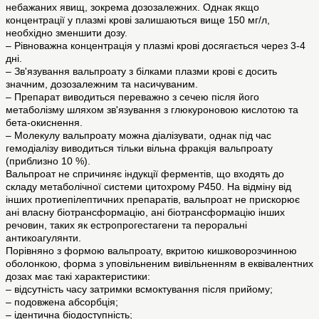
небажаних явищ, зокрема дозозалежних. Однак якщо
концентрації у плазмі крові залишаються вище 150 мг/л,
необхідно зменшити дозу.
– Рівноважна концентрація у плазмі крові досягається через 3-4
дні.
– Зв'язування вальпроату з білками плазми крові є досить
значним, дозозалежним та насичуваним.
– Препарат виводиться переважно з сечею після його
метаболізму шляхом зв'язування з глюкуроновою кислотою та
бета-окиснення.
– Молекулу вальпроату можна діалізувати, однак під час
гемодіалізу виводиться тільки вільна фракція вальпроату
(приблизно 10 %).
Вальпроат не спричиняє індукції ферментів, що входять до
складу метаболічної системи цитохрому Р450. На відміну від
інших протиепілептичних препаратів, вальпроат не прискорює
ані власну біотрансформацію, ані біотрансформацію інших
речовин, таких як естропрогестагени та пероральні
антикоагулянти.
Порівняно з формою вальпроату, вкритою кишковорозчинною
оболонкою, форма з уповільненим вивільненням в еквівалентних
дозах має такі характеристики:
– відсутність часу затримки всмоктування після прийому;
– подовжена абсорбція;
– ідентична біодоступність;