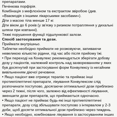
препаратами.
Печінкова порфірія.
Комбінація з мефлохіном та екстрактом звіробою (див.
«Взаємодія з іншими лікарськими засобами»).
Діти з масою тіла менше 17 кг.
Діти віком до 6 років (у зв’язку з ризиком потрапляння у дихальні
шляхи при ковтанні).
Тяжкі порушення функції підшлункової залози.
Спосіб застосування та дози.
Приймати внутрішньо.
Таблетки необхідно приймати не розжовуючи, запиваючи
невеликою кількістю рідини, під час або після прийому їжі.
• При переході на Конвулекс рекомендується зберігати добову
дозу у пацієнтів, належний контроль над захворюванням у яких
був досягнутий при застосуванні форм Конвулексу із негайним
вивільненням діючої речовини.
• Якщо пацієнт вже отримує терапію та приймає інші
протиепілептичні препарати, лікування Конвулексом слід
розпочинати поступово, досягаючи оптимальної дози приблизно
через 2 тижні, після чого, залежно від ефективності лікування,
зменшити дози препаратів, що приймаються одночасно.
• Якщо пацієнт не приймає будь-які інші протиепілептичні
препарати, дозу слід збільшувати поступово з інтервалом у 2-3
доби, щоб досягти оптимальної дози приблизно через тиждень.
• Якщо необхідно, комбіноване лікування із застосуванням інших