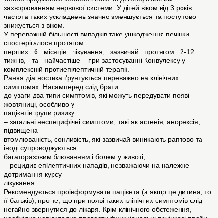
захворюванням нервової системи. У дітей віком від 3 років
частота таких ускладнень значно зменшується та поступово
знижується з віком.
У переважній більшості випадків таке ушкодження печінки
спостерігалося протягом
перших 6 місяців лікування, зазвичай протягом 2-12
тижнів, та найчастіше – при застосуванні Конвулексу у
комплексній протиепілептичній терапії.
Рання діагностика ґрунтується переважно на клінічних
симптомах. Насамперед слід брати
до уваги два типи симптомів, які можуть передувати появі
жовтяниці, особливо у
пацієнтів групи ризику:
– загальні неспецифічні симптоми, такі як астенія, анорексія,
підвищена
втомлюваність, сонливість, які зазвичай виникають раптово та
іноді супроводжуються
багаторазовим блюванням і болем у животі;
– рецидив епілептичних нападів, незважаючи на належне
дотримання курсу
лікування.
Рекомендується проінформувати пацієнта (а якщо це дитина, то
її батьків), про те, що при появі таких клінічних симптомів слід
негайно звернутися до лікаря. Крім клінічного обстеження,