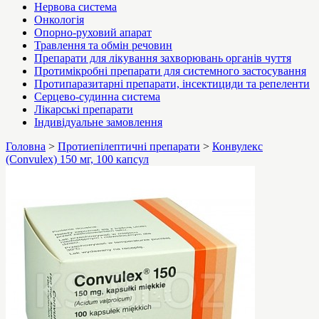
Нервова система
Онкологія
Опорно-руховий апарат
Травлення та обмін речовин
Препарати для лікування захворювань органів чуття
Протимікробні препарати для системного застосування
Протипаразитарні препарати, інсектициди та репеленти
Серцево-судинна система
Лікарські препарати
Індивідуальне замовлення
Головна
>
Протиепілептичні препарати
>
Конвулекс
(Convulex) 150 мг, 100 капсул