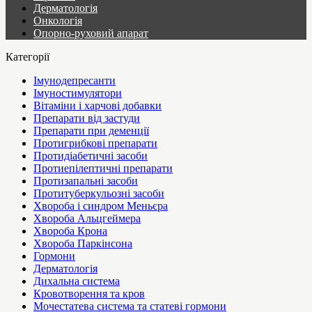
Дерматологія
Онкологія
Опорно-руховий апарат
Категорії
Імунодепресанти
Імуностимулятори
Вітаміни і харчові добавки
Препарати від застуди
Препарати при деменції
Протигрибкові препарати
Протидіабетичні засоби
Протиепілептичні препарати
Протизапальні засоби
Протитуберкульозні засоби
Хвороба і синдром Меньєра
Хвороба Альцгеймера
Хвороба Крона
Хвороба Паркінсона
Гормони
Дерматологія
Дихальна система
Кровотворення та кров
Мочестатева система та статеві гормони