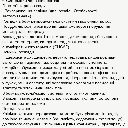
• Системний червоний вовчак.
Гепатобіліарні розлади.
• Захворювання печінки (див. розділ «Особливості
застосування»).
Розлади з боку репродуктивної системи і молочних залоз.
Повідомлялося також про випадки аменореї і порушення
менструального циклу.
Безпліддя у чоловіків. Гінекомастія, дисменорея, збільшення
рівня тестостерону, синдром неадекватної секреції
антидіуретичного гормона (СНСАГ).
Психічні розлади.
• Дезорієнтація. Депресія, вертиго, екстрапірамідні розлади,
включаючи паркінсонізм, седативний ефект, психічне та
емоційне збудження, зокрема у дітей на початок лікування,
розлади мовлення, деменція з церебральною атрофією, яка
минає після припинення лікування, гіперактивність, ністагм, дзвін
у вухах, зміни апетиту, які переважно полягали у посиленні
апетиту та збільшенні маси тіла.
З боку кістково-м'язової системи та сполучної тканини.
Зниження мінеральної щільності кісткової тканини, остеопенія,
остеопороз, переломи.
Передозування.
Клінічна картина передозування може бути різноманітною, від
помірно тяжких симптомів (сонливість, седативний ефект тощо)
до тяжкого отруєння. Збільшення рівня концентрації препарату у