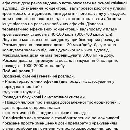
ефектом: дозу рекомендовано встановлювати на основі клінічної
відповіді. Визначення концентрації вальпроєвої кислоти у плазмі
крові може стати доповненням до клінічного нагляду у випадках,
коли епілепсію не вдається адекватно контролювати або коли
існує підозра на розвиток побічних ефектів. Діапазон
терапевтично ефективних концентрацій вальпроату у плазмі
крові зазвичай становить 40-100 мг/л (300-700 мкмоль/л).
Лікування маніакального синдрому при біполярних розладах.
Рекомендована початкова доза – 20 мг/кг/добу. Дозу можна
коригувати залежно від індивідуальної клінічної відповіді.
Максимальна доза не має перевищувати 3000 мг на добу.
Рекомендована підтримуюча доза для лікування біполярних
розладів – 1000-2000 мг на добу.
Побічні реакції.
Вроджені, сімейні і генетичні розлади.
• Ризик тератогенних ефектів (див. розділ «Застосування у
період вагітності або
годування груддю»).
Розлади з боку крові і лімфатичної системи.
• Повідомлялося про випадки дозозалежної тромбоцитопенії,
що, як правило, проявляється
систематично і без жодних клінічних наслідків.
У пацієнтів з асимптомною тромбоцитопенією по можливості
показане просте зменшення дози препарату з урахуванням
рівнів тромбоцитів і ступеня контролю захворювання, що, як