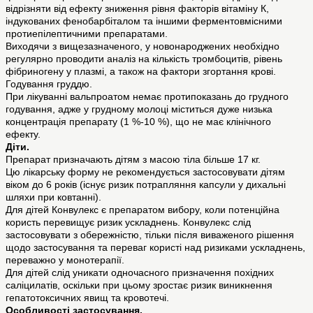
відрізняти від ефекту зниження рівня факторів вітаміну К,
індукованих фенобарбіталом та іншими ферментовмісними
протиепілептичними препаратами.
Виходячи з вищезазначеного, у новонароджених необхідно
регулярно проводити аналіз на кількість тромбоцитів, рівень
фібриногену у плазмі, а також на фактори згортання крові.
Годування груддю.
При лікуванні вальпроатом немає протипоказань до грудного
годування, адже у грудному молоці міститься дуже низька
концентрація препарату (1 %-10 %), що не має клінічного
ефекту.
Діти.
Препарат призначають дітям з масою тіла більше 17 кг.
Цю лікарську форму не рекомендується застосовувати дітям
віком до 6 років (існує ризик потрапляння капсули у дихальні
шляхи при ковтанні).
Для дітей Конвулекс є препаратом вибору, коли потенційна
користь перевищує ризик ускладнень. Конвулекс слід
застосовувати з обережністю, тільки після виваженого рішення
щодо застосування та переваг користі над ризиками ускладнень,
переважно у монотерапії.
Для дітей слід уникати одночасного призначення похідних
саліцилатів, оскільки при цьому зростає ризик виникнення
гепатотоксичних явищ та кровотечі.
Особливості застосування.