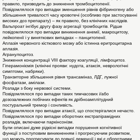
правило, призводить до зникнення тромбоцитопенії.
Повідомлялося про випадки зменшення рівнів фібриногену або
збільшення тривалості часу кровотечі (особливо при застосуванні
високих доз препарату) – як правило, без клінічних наслідків.
Вальпроат інгібує другу фазу агрегації тромбоцитів. Рідше
повідомлялося про випадки виникнення анемії, макроцитозу,
лейкопенії і у виняткових випадках – панцитопенії.
Аплазія червоного кісткового мозку або істинна еритроцитарна
аплазія.
Агранулоцитоз.
Зниження концентрації VIII фактору коагуляції, лімфоцитоз.
Гіперамоніємія (клінічні прояви: нудота, атаксія, неврологічні
симптоми, набряки).
Транзиторне збільшення рівня трансаміназ, ЛДГ, лужної
фосфатази, амілази.
Розлади з боку нервової системи.
Повідомлялося про випадки таких тимчасових і/або
дозозалежних побічних ефектів як дрібноамплітудний
постуральний тремор і сонливість.
Повідомлялося про випадки атаксії, що спостерігалися нечасто.
Повідомлялося про випадки оборотних екстрапірамідних
розладів, включаючи паркінсонізм.
Були описані дуже рідкісні випадки порушення когнітивної
функції з поступовим виникненням і прогресуючим розвитком,
що можуть прогресувати до повної деменції і які є оборотними,