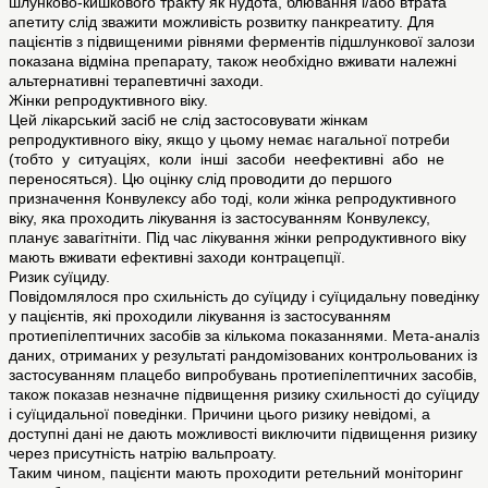
шлунково-кишкового тракту як нудота, блювання і/або втрата
апетиту слід зважити можливість розвитку панкреатиту. Для
пацієнтів з підвищеними рівнями ферментів підшлункової залози
показана відміна препарату, також необхідно вживати належні
альтернативні терапевтичні заходи.
Жінки репродуктивного віку.
Цей лікарський засіб не слід застосовувати жінкам
репродуктивного віку, якщо у цьому немає нагальної потреби
(тобто у ситуаціях, коли інші засоби неефективні або не
переносяться). Цю оцінку слід проводити до першого
призначення Конвулексу або тоді, коли жінка репродуктивного
віку, яка проходить лікування із застосуванням Конвулексу,
планує завагітніти. Під час лікування жінки репродуктивного віку
мають вживати ефективні заходи контрацепції.
Ризик суїциду.
Повідомлялося про схильність до суїциду і суїцидальну поведінку
у пацієнтів, які проходили лікування із застосуванням
протиепілептичних засобів за кількома показаннями. Мета-аналіз
даних, отриманих у результаті рандомізованих контрольованих із
застосуванням плацебо випробувань протиепілептичних засобів,
також показав незначне підвищення ризику схильності до суїциду
і суїцидальної поведінки. Причини цього ризику невідомі, а
доступні дані не дають можливості виключити підвищення ризику
через присутність натрію вальпроату.
Таким чином, пацієнти мають проходити ретельний моніторинг