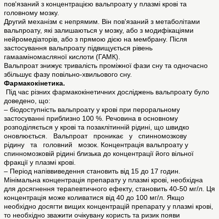
пов'язаний з концентрацією вальпроату у плазмі крові та
головному мозку.
Другий механізм є непрямим. Він пов'язаний з метаболітами
вальпроату, які залишаються у мозку, або з модифікаціями
нейромедіаторів, або з прямою дією на мембрану. Після
застосування вальпроату підвищується рівень
гамааміномасляної кислоти (ГАМК).
Вальпроат знижує тривалість проміжної фази сну та одночасно
збільшує фазу повільно-хвильового сну.
Фармакокінетика.
Під час різних фармакокінетичних досліджень вальпроату було
доведено, що:
– біодоступність вальпроату у крові при пероральному
застосуванні приблизно 100 %. Речовина в основному
розподіляється у крові та позаклітинній рідині, що швидко
оновлюється. Вальпроат проникає у спинномозкову
рідину та головний мозок. Концентрація вальпроату у
спинномозковій рідині близька до концентрації його вільної
фракції у плазмі крові.
– Період напіввиведення становить від 15 до 17 годин.
Мінімальна концентрація препарату у плазмі крові, необхідна
для досягнення терапевтичного ефекту, становить 40-50 мг/л. Ця
концентрація може коливатися від 40 до 100 мг/л. Якщо
необхідно досягти вищих концентрацій препарату у плазмі крові,
то необхідно зважити очікувану користь та ризик появи