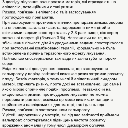
З досвіду лікування вальпроатом матерів, які страждають на
епілепсію, потенційними є такі ризики:
Ризики, пов’язані з епілепсією та із застосуванням
протисудомних препаратів.
При застосуванні протиепілептичних препаратів жінкам, хворим
на епілепсію, загальна частота народження ними дітей із
фізичними вадами спостерігалась у 2-3 рази вище, ніж серед
загальної популяції (близько 3 %). Незважаючи на те, що
збільшення кількості дітей з уродженими вадами спостерігалося
при застосуванні комбінованої терапії, формально не була
встановлена причина тератогенного ефекту лікування.
Найчастіше спостерігалися такі вади як заяча губа та пороки
серця.
Епідеміологічні дослідження показали, що застосування
вальпроату у період вагітності викликає ризик затримки розвитку
плоду. Безліч факторів, у тому числі й епілептичний синдром
матері, сприяють ризику, проте досі не встановлено, що саме і
якою мірою спричиняє подібні проблеми. Незважаючи на
вищеописані ризики, протисудомне лікування не можна
переривати раптово, оскільки це може викликати напади із
серйозними наслідками як для матері, так і для плода.
Ризики, пов’язані із застосуванням вальпроату.
У дітей, народжених у матерів, які під час вагітності приймали
вальпроат, спостерігалася підвищена частота розвитку
вроджених аномалій (у тому числі дисморфія обличчя,