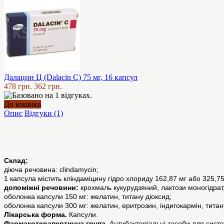
Далацин Ц (Dalacin C) 75 мг, 16 капсул
478 грн.
362 грн.
До кошика
Опис
Відгуки (1)
Склад:
діюча речовина: clindamycin;
1 капсула містить кліндаміцину гідро хлориду 162,87 мг або 325,75
допоміжні речовини:
крохмаль кукурудзяний, лактози моногідрат,
оболонка капсули 150 мг: желатин, титану діоксид;
оболонка капсули 300 мг: желатин, еритрозин, індигокармін, титан
Лікарська форма.
Капсули.
Фармакотерапевтична група.
Антибактеріальні засоби для сист