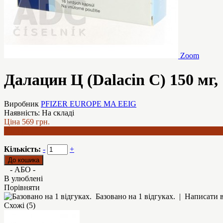
Zoom
Далацин Ц (Dalacin C) 150 мг,
Виробник
PFIZER EUROPE MA EEIG
Наявність:
На складі
Ціна
569 грн.
452 грн.
Кількість:
-
+
- АБО -
В улюблені
Порівняти
Базовано на 1 відгуках.
|
Написати в
Схожі (5)