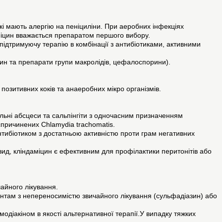
кі мають алергію на пеніциліни. При аеробних інфекціях
аміцин вважається препаратом першого вибору.
 підтримуючу терапію в комбінації з антибіотиками, активними
іцин та препарати групи макролідів, цефалоспорини).
позитивних коків та анаеробних мікро організмів.
іальні абсцеси та сальпінгіти з одночасним призначенням
спричинених Chlamydia trachomatis.
нтибіотиком з достатньою активністю проти грам негативних
зид, кліндаміцин є ефективним для профілактики перитонітів або
айного лікування.
цієнтам з непереносимістю звичайного лікування (сульфадіазин) або
амодіакіном в якості альтернативної терапії.У випадку тяжких