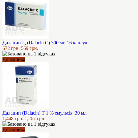
Далацин Ц (Dalacin C) 300 мг, 16 капсул
672 грн.
569 грн.
До кошика
Далацин (Dalacin) Т 1 % емульсія, 30 мл
1,448 грн.
1,267 грн.
До кошика