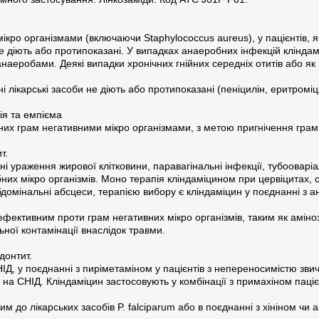
ікро організмами (включаючи Staphylococcus aureus), у пацієнтів, я
не діють або протипоказані. У випадках анаеробних інфекцій клінд
 анаеробами. Деякі випадки хронічних гнійних середніх отитів або як
ні лікарські засоби не діють або протипоказані (пеніцилін, еритром
ія та емпієма
ених грам негативними мікро організмами, з метою пригнічення грам 
т.
йні ураження жирової клітковини, паравагінальні інфекції, тубоовар
них мікро організмів. Моно терапія кліндаміцином при цервіцитах, 
домінальні абсцеси, терапією вибору є кліндаміцин у поєднанні з а
фективним проти грам негативних мікро організмів, таким як аміно
ної контамінації внаслідок травми.
донтит.
Д, у поєднанні з пиріметаміном у пацієнтів з непереносимістю звич
их на СНІД. Кліндаміцин застосовують у комбінації з примахіном па
м до лікарських засобів P. falciparum або в поєднанні з хініном чи 