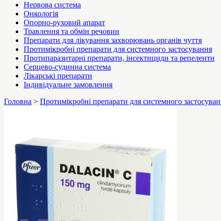
Нервова система
Онкологія
Опорно-руховий апарат
Травлення та обмін речовин
Препарати для лікування захворювань органів чуття
Протимікробні препарати для системного застосування
Протипаразитарні препарати, інсектициди та репеленти
Серцево-судинна система
Лікарські препарати
Індивідуальне замовлення
Головна
>
Протимікробні препарати для системного застосува