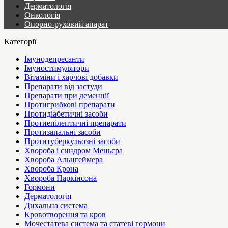
Дерматологія
Онкологія
Опорно-руховий апарат
Категорії
Імунодепресанти
Імуностимулятори
Вітаміни і харчові добавки
Препарати від застуди
Препарати при деменції
Протигрибкові препарати
Протидіабетичні засоби
Протиепілептичні препарати
Протизапальні засоби
Протитуберкульозні засоби
Хвороба і синдром Меньєра
Хвороба Альцгеймера
Хвороба Крона
Хвороба Паркінсона
Гормони
Дерматологія
Дихальна система
Кровотворення та кров
Мочестатева система та статеві гормони