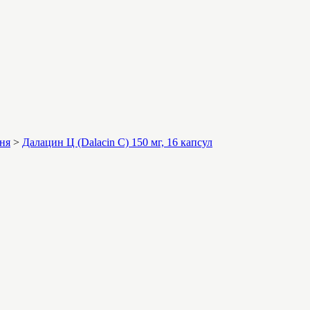
ння
>
Далацин Ц (Dalacin C) 150 мг, 16 капсул