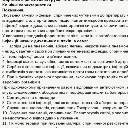
Клінічні характеристики.
Показання.
Лікування тяжких інфекцій, спричинених чутливими до препарату м
кліндаміцин є альтернативою, якщо інші антимікробні препарати 
Інфекції верхніх дихальних шляхів: хронічні синусити, спричинені
проти грам негативних аеробних мікро організмів.
У випадках рецидивів фаринготонзилітів, коли інші антибактеріаль
Інфекції нижніх дихальних шляхів, а саме:
- аспірацій на пневмонія, абсцес легень, некротизуюча пневмон
- як ад’ювантний засіб при лікуванні легеневих інфекцій, спричин
3. Тяжкі інфекції шкіри та м’яких тканин.
4. Інфекції кісток та суглобів, такі як остеомієліт та септичний артри
5. Серйозні гінекологічні інфекції, включаючи ендометрит, інфекці
антибіотиків з достатньою активністю проти грам негативних аероб
6. При інфекціях черевної порожнини, включаючи перитоніти та аб
аеробних організмів.
При одночасному призначенні разом з відповідним антибіотиком, е
внутрішньочеревних абсцесів після перфорації кишки та бактеріаль
7. Септицемія та ендокардит.
8. Стоматологічні інфекції, такі як періодентальний абсцес та пара
9. Лікування енцефалітів, спричинених Toxoplasma, хворим на СНІ
10. Лікування пневмонії, спричиненої Pneumocystis carini, у хвор
з недостатньою відповіддю на лікування.
11. Як моно терапія при лікуванні малярії, спричиненої резистентни