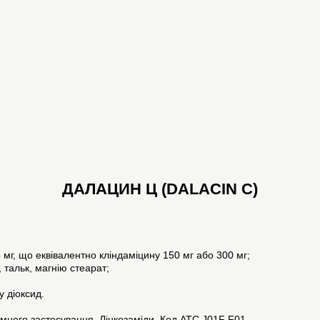
ДАЛАЦИН Ц (DALACIN C)
 мг, що еквівалентно кліндаміцину 150 мг або 300 мг;
 тальк, магнію стеарат;
у діоксид.
емного застосування. Лінкозаміди. Код АТС J01F F01.