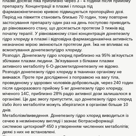
плазмі досягає піка приблизно через 3 - 4 години після прийому
препарату. Концентрації в плазмі і площа під
фармакокінетичною кривою підвищуються пропорційно дозі.
Період на півжиття становить близько 70 годин, тому повторне
застосування препарату один раз на день поступово приводить
до рівноважного стану, що досягається протягом 3 тижнів від
початку терапії. У рівноважному стані концентрація донепезилу
гідро хлориду в плазмі і відповідна фармакодинамічна активність
незначною мірою змінюються протягом дня. Їжа не впливає на
всмоктування донепезилугідро хлориду.
Розподіл. Донепезилу гідро хлорид приблизно на 95% зв’язується
збілками плазми людини. Зв’язування з білками плазми
активного метаболіту 6-О-десметилдонепезилу не відомо.
Розподіл донепезилу гідро хлориду в тканинах організму не
вивчався. Проте при дослідженні з поправкою на вагу тіла,
проведеному у здорових чоловіків-добровольців, через 240 годин
після одноразового прийому 5 мг донепезилу гідро хлориду,
міченого 14С, приблизно 28% радіо активної дози залишалося в
організмі. Це дає змогу припустити, що донепезилу гідро хлорид
і/або його метаболіти можуть зберігатися в організмі більше 10
днів.
Метаболізм/виведення. Донепезилу гідро хлорид виводиться із
сечею в незміненому вигляді і зазнає біотраснформації
системою цитохромР 450 з утворенням численних метаболітів;
деякі з них не встановлені.