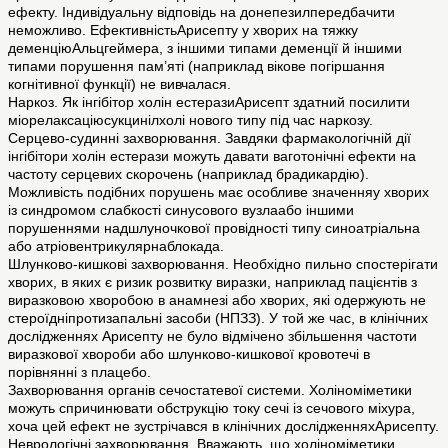
ефекту. Індивідуальну відповідь на донепезилпередбачити
неможливо. ЕфективністьАрисепту у хворих на тяжку
деменціюАльцгеймера, з іншими типами деменції й іншими
типами порушення пам’яті (наприклад вікове погіршання
когнітивної функції) не вивчалася.
Наркоз. Як інгібітор холін естеразиАрисепт здатний посилити
міорелаксаціюсукцинілхолі нового типу під час наркозу.
Серцево-судинні захворювання. Завдяки фармакологічній дії
інгібітори холін естерази можуть давати ваготонічні ефекти на
частоту серцевих скорочень (наприклад брадикардію).
Можливість подібних порушень має особливе значенняу хворих
із синдромом слабкості синусового вузлаабо іншими
порушеннями надшлуночкової провідності типу синоатріальна
або атріовентрикулярнаблокада.
Шлунково-кишкові захворювання. Необхідно пильно спостерігати
хворих, в яких є ризик розвитку виразки, наприклад пацієнтів з
виразковою хворобою в анамнезі або хворих, які одержують не
стероїдніпротизапальні засоби (НПЗЗ). У той же час, в клінічних
дослідженнях Арисепту не було відмічено збільшення частоти
виразкової хвороби або шлунково-кишкової кровотечі в
порівнянні з плацебо.
Захворювання органів сечостатевої системи. Холіноміметики
можуть спричинювати обструкцію току сечі із сечового міхура,
хоча цей ефект не зустрічався в клінічних дослідженняхАрисепту.
Неврологічні захворювання. Вважають, що холіноміметики