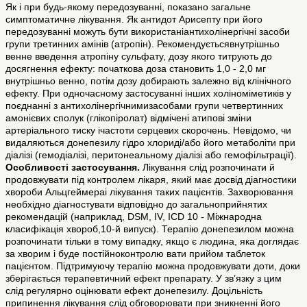
Як і при будь-якому передозуванні, показано загальне
симптоматичне лікування. Як антидот Арисепту при його
передозуванні можуть бути використаніантихолінергічні засоби
групи третинних амінів (атропін). Рекомендуєтьсявнутрішньо
венне введення атропіну сульфату, дозу якого титрують до
досягнення ефекту: початкова доза становить 1,0 - 2,0 мг
внутрішньо венно, потім дозу добирають залежно від клінічного
ефекту. При одночасному застосуванні інших холіноміметиків у
поєднанні з антихолінергічнимизасобами групи четвертинних
амонієвих сполук (глікопіролат) відмічені атипові зміни
артеріального тиску ічастоти серцевих скорочень. Невідомо, чи
видаляються донепезилу гідро хлориді/або його метаболіти при
діалізі (гемодіалізі, перитонеальному діалізі або гемофільтрації).
Особливості застосування.
Лікування слід розпочинати й
продовжувати під контролем лікаря, який має досвід діагностики
хвороби Альцгеймераі лікування таких пацієнтів. Захворювання
необхідно діагностувати відповідно до загальноприйнятих
рекомендацій (наприклад, DSM, IV, ICD 10 - Міжнародна
класифікація хвороб,10-й випуск). Терапію донепезилом можна
розпочинати тільки в тому випадку, якщо є людина, яка доглядає
за хворим і буде постійноконтролю вати прийом таблеток
пацієнтом. Підтримуючу терапію можна продовжувати доти, доки
зберігається терапевтичний ефект препарату. У зв’язку з цим
слід регулярно оцінювати ефект донепезилу. Доцільність
припинення лікування слід обговорювати при зникненні його