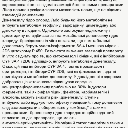
зареєстровані не всі відомі взаємодії його зіншими препаратами.
Лікар повинен усвідомлювати можливість нових, ще не відомих
взаємодій донепезилу.
Донепезилу гідро хлорид і/або будь-які його метаболіти не
інгібують метаболізм теофіліну, варфарину, циметидину або
дигоксину в людини. Одночасне застосуваннядигоксину і
циметидину не відбивається на метаболізмі донепезилу гідро
хлориду. Дослідження in vitro показали, що в метаболізмі
донепезилу беруть участьізоферменти 3А 4 і меншою мірою -
2D6 цитохрому Р 450. Результати вивчення взаємодії препарату
in vitro свідчать про те, що кетоконазол і хінідин, які є інгібіторами
СYР 3А 4 і 2D6 відповідно, інгібують метаболізм донепезилу.
Отже, цій інші інгібітори СYР 3А 4, такі як ітраконазол і
еритроміцин, і інгібіториСYР 2D6, такі як флюоксетин, здатні
пригнічувати метаболізм донепезилу. У дослідженні в здорових
добровольців кетоконазол підвищував середню
концентраціюдонепезилу приблизно на 30%. Індуктори
ферментів, такі як рифампіцин, фенітоїн, карбамазепін і
алкоголь, можуть знизити рівні донепезилу. Ступінь
інгібуючогоабо індукую чого ефекту невідомий, тому донепезил
слід застосовувати з обережністю у комбінації з такими
препаратами. Донепезилу гідро хлоридпотенційно здатний
впливати на дію препаратів, що мають
антихолінергічнуактивність. Ймовірний також синергізм з такими