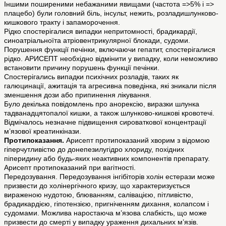
Іншими поширеними небажаними явищами (частота =>5% і =>
плацебо) були головний біль, інсульт, нежить, розладишлунково-
кишкового тракту і запаморочення.
Рідко спостерігалися випадки непритомності, брадикардії,
синоатріальноїта атріовентрикулярної блокади, судоми.
Порушення функції печінки, включаючи гепатит, спостерігалися
рідко. АРИСЕПТ необхідно відмінити у випадку, коли неможливо
встановити причину порушень функції печінки.
Спостерігались випадки психічних розладів, таких як
галюцинації, ажитація та агресивна поведінка, які зникали після
зменшення дози або припинення лікування.
Було декілька повідомлень про анорексію, виразки шлунка
тадванадцятопалої кишки, а також шлунково-кишкові кровотечі.
Відмічалось незначне підвищення сироваткової концентрації
м’язової креатинкінази.
Протипоказання.
Арисепт протипоказаний хворим з відомою
гіперчутливістю до донепезилугідро хлориду, похідних
піперидину або будь-яких неактивних компонентів препарату.
Арисепт протипоказаний при вагітності.
Передозування. Передозування інгібіторів холін естерази може
призвести до холінергічного кризу, що характеризується
вираженою нудотою, блюванням, салівацією, пітливістю,
брадикардією, гіпотензією, пригніченням дихання, колапсом і
судомами. Можлива наростаюча м’язова слабкість, що може
призвести до смерті у випадку ураження дихальних м’язів.