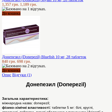
1,357 грн.
1,189 грн.
До кошика
Донепезил (Donepezil) Bluefish 10 мг, 28 таблеток
840 грн.
698 грн.
До кошика
Опис
Відгуки (1)
Донепезил (Donepezil)
Загальна характеристика:
міжнародна назва: donepezil;
фізико-хімічні властивості:
таблетки 5 мг: білі, круглі,