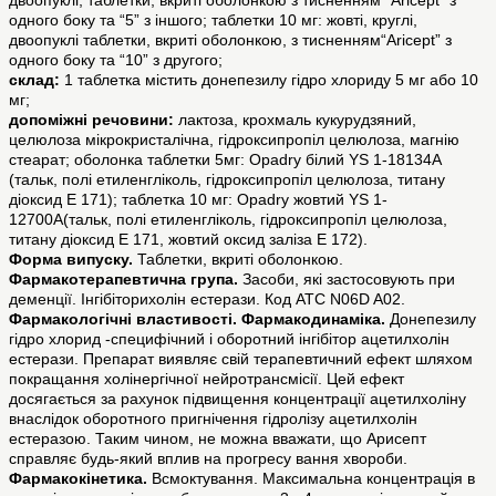
двоопуклі, таблетки, вкриті оболонкою з тисненням “Aricept” з
одного боку та “5” з іншого; таблетки 10 мг: жовті, круглі,
двоопуклі таблетки, вкриті оболонкою, з тисненням“Aricept” з
одного боку та “10” з другого;
склад:
1 таблетка містить донепезилу гідро хлориду 5 мг або 10
мг;
допоміжні речовини:
лактоза, крохмаль кукурудзяний,
целюлоза мікрокристалічна, гідроксипропіл целюлоза, магнію
стеарат; оболонка таблетки 5мг: Opadry білий YS 1-18134A
(тальк, полі етиленгліколь, гідроксипропіл целюлоза, титану
діоксид Е 171); таблетка 10 мг: Opadry жовтий YS 1-
12700A(тальк, полі етиленгліколь, гідроксипропіл целюлоза,
титану діоксид Е 171, жовтий оксид заліза Е 172).
Форма випуску.
Таблетки, вкриті оболонкою.
Фармакотерапевтична група.
Засоби, які застосовують при
деменції. Інгібіторихолін естерази. Код АТС N06D A02.
Фармакологічні властивості. Фармакодинаміка.
Донепезилу
гідро хлорид -специфічний і оборотний інгібітор ацетилхолін
естерази. Препарат виявляє свій терапевтичний ефект шляхом
покращання холінергічної нейротрансмісії. Цей ефект
досягається за рахунок підвищення концентрації ацетилхоліну
внаслідок оборотного пригнічення гідролізу ацетилхолін
естеразою. Таким чином, не можна вважати, що Арисепт
справляє будь-який вплив на прогресу вання хвороби.
Фармакокінетика.
Всмоктування. Максимальна концентрація в