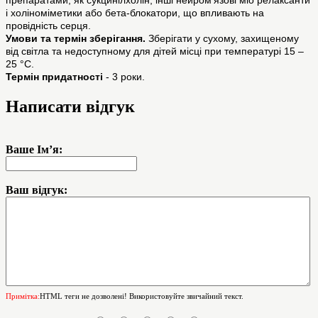
препаратами, як сукцинілхолін, інші нейром’язові міо релаксанти
і холіноміметики або бета-блокатори, що впливають на
провідність серця.
Умови та термін зберігання.
Зберігати у сухому, захищеному
від світла та недоступному для дітей місці при температурі 15 –
25 °С.
Термін придатності
- 3 роки.
Написати відгук
Ваше Ім’я:
Ваш відгук:
Примітка:
HTML теги не дозволені! Використовуйте звичайний текст.