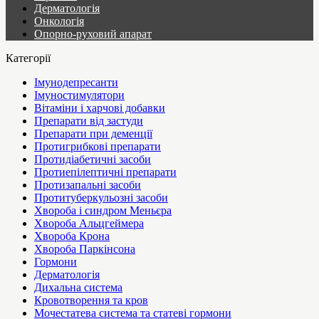
Дерматологія
Онкологія
Опорно-руховий апарат
Категорії
Імунодепресанти
Імуностимулятори
Вітаміни і харчові добавки
Препарати від застуди
Препарати при деменції
Протигрибкові препарати
Протидіабетичні засоби
Протиепілептичні препарати
Протизапальні засоби
Протитуберкульозні засоби
Хвороба і синдром Меньєра
Хвороба Альцгеймера
Хвороба Крона
Хвороба Паркінсона
Гормони
Дерматологія
Дихальна система
Кровотворення та кров
Мочестатева система та статеві гормони