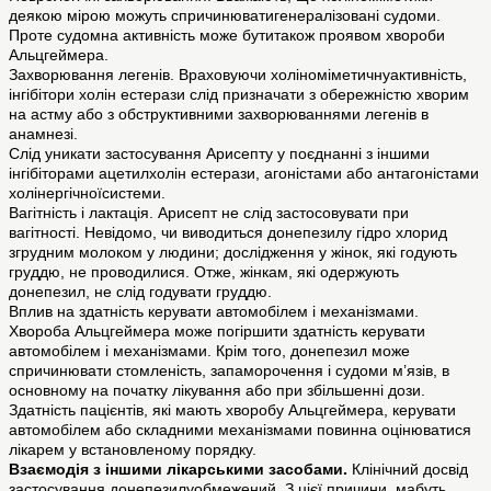
деякою мірою можуть спричинюватигенералізовані судоми.
Проте судомна активність може бутитакож проявом хвороби
Альцгеймера.
Захворювання легенів. Враховуючи холіноміметичнуактивність,
інгібітори холін естерази слід призначати з обережністю хворим
на астму або з обструктивними захворюваннями легенів в
анамнезі.
Слід уникати застосування Арисепту у поєднанні з іншими
інгібіторами ацетилхолін естерази, агоністами або антагоністами
холінергічноїсистеми.
Вагітність і лактація. Арисепт не слід застосовувати при
вагітності. Невідомо, чи виводиться донепезилу гідро хлорид
згрудним молоком у людини; дослідження у жінок, які годують
груддю, не проводилися. Отже, жінкам, які одержують
донепезил, не слід годувати груддю.
Вплив на здатність керувати автомобілем і механізмами.
Хвороба Альцгеймера може погіршити здатність керувати
автомобілем і механізмами. Крім того, донепезил може
спричинювати стомленість, запаморочення і судоми м’язів, в
основному на початку лікування або при збільшенні дози.
Здатність пацієнтів, які мають хворобу Альцгеймера, керувати
автомобілем або складними механізмами повинна оцінюватися
лікарем у встановленому порядку.
Взаємодія з іншими лікарськими засобами.
Клінічний досвід
застосування донепезилуобмежений. З цієї причини, мабуть,