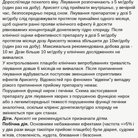
Дорослі/люди похилого віку. Лікування розпочинають з 5 мг/добу
(один раз на добу). Арисепт слід приймати внутрішньо, у вечірній
час, безпосередньо перед сном. Лікування препаратом у дозі 5
мг/добу слід продовжувати протягом принаймні одного місяця,
щоб оцінити ранні прояви клінічного ефекту й досягти
рівноважних концентрацій донепезилу гідро хлориду. Після
клінічної оцінки ефективності препарату в дозі 5 мг/добу
протягом місяця дозу Арисепту можна збільшити до 10мг/добу
(один раз на добу). Максимальна рекомендована добова доза -
10 мг. Дози більше 10 мг/добу у клінічних дослідженнях не
вивчалися.
У контрольованих плацебо клінічних випробуваннях тривалість
лікування довше 6 місяців не вивчалася. Після припинення
лікування відбувається поступове зменшення сприятливих
ефектів Арисепту. Відомостей про феномен “відміни”у випадку
різкого припинення прийому препарату немає.
Порушення функції нирок і печінки. Схема застосування
препарату для лікування хворих з порушеною функцією нирок
або з легким/середньої тяжкості порушенням функції печінки
аналогічна, оскільки кліренс донепезилугідро хлориду не
змінюється при цих станах.
Діти.
Арисепт не рекомендується призначати дітям.
Побічна дія.
Основними небажаними ефектами (частота =>5% і
у два рази вище такоїпри прийомі плацебо) були діарея, судоми
м’язів, стомленість, нудота, блювання і безсоння.