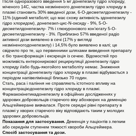
Після одноразового введення 5 мг донепезилу гідро хлориду,
міченого 14С, частка незміненого донепезилу гідро хлориду в
плазмі становить 30% введеної дози, 6-О-десметилдонепезилу -
11% (єдиний метаболіт, що має схожу активність здонепезилу
гідро хлоридом), донепезил-цис-N-оксиду - 9%, 5-O-
десметилдонепезилу- 7% і глюкуронового кон’югату 5-О-
десметилдонепезилу - 3%. Приблизно 57% введеної радіо
активної дози виявлено в сечі (17% у вигляді
незміненогодонепезилу) і 14,5% було виявлено в калі; це
свідчило про те, що первинними шляхами виведення препарату
є біо трансформація і екскреція із сечею. Відомостей про
можливість ентерониркової рециркуляції донепезилу гідро
хлориду і/або будь-якогойого метаболіту немає. Зниження
концентрації донепезилу гідро хлориду в плазмі відбувається з
періодом напівелімінації близько 70 годин.
Стать, раса і паління не справляють істотного впливу на
концентраціюдонепезилу гідро хлориду в плазмі.
Фармакокінетикадонепезилу в офіційних дослідженнях у
здорових добровольців старечого віку абохворих на деменцію
Альцгеймеране вивчалася. Проте середні рівні препарату в
плазмі у хворих старечого віку відповідають таким у молодих
здорових добровольців.
Показання для застосування.
Деменція у пацієнтів з легким
або середнім ступенем тяжкості хвороби Альцгеймера.
Спосіб застосування та дози.