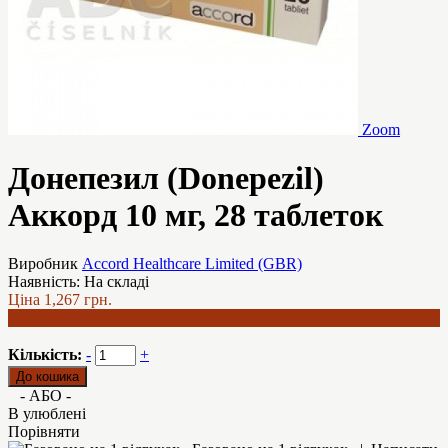
Zoom
Донепезил (Donepezil)
Аккорд 10 мг, 28 таблеток
Виробник
Accord Healthcare Limited (GBR)
Наявність:
На складі
Ціна
1,267 грн.
1,086 грн.
Кількість:
-
+
- АБО -
В улюблені
Порівняти