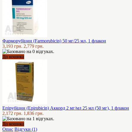
Фарморубіцин (Farmorubicin) 50 мг/25 мл, 1 флакон
3,193 грн.
2,779 грн.
До кошика
Епірубіцин (Epirubicin) Аккорд 2 мг/мл 25 мл (50 мг), 1 флакон
2,172 грн.
1,836 грн.
До кошика
Опис
Відгуки (1)