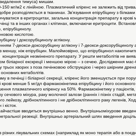
 видалення тимуса) мишам.
-150 мг/м2 є лінійною. Плазматичний кліренс не залежить від тривал
 добре розподіляється в тканинах. Зв’язування епірубіцину з білкам
пичуватися в еритроцитах, загальна концентрація препарату в крові
чінці та в інших органах і клітинах, включаючи еритроцити. Встано
, епірубіцинолу.
роновою кислотою.
убіцину і доксорубіцинолу аглікону.
нням 7-деокси-доксорубіцину аглікону і 7-деокси-доксорубіцинолу а
зів меншу, ніж епірубіцин. Малоймовірно, що епірубіцинол накопичить
ж концентрація незміненого препарату. У решти метаболітів не виявл
хом біліарної екскреції і меншою мірою – з сечею. Дослідження мас
ені у трьох хворих з поза печінковою обструкцією і через шкірним др
о основних метаболітів.
у в печінці і біліарної секреції, кліренс його зменшується при пору
ці крові менше 5 мг/дл фармакокінетика епірубіцину і його основного 
ншення плазматичного кліренсу на 50%. Фармакокінетику у пацієнтів,
 сечового міхура, раку молочної залози (ранніх і пізніх стадій, мета
о лейкозу, дрібноклітинного і не дрібноклітинного раку легенів, Хо
і кісток.
частіше вводиться внутрішньо венно. Внутрішньоміхурове введенн
уретральної резекції. Внутрішньо артеріальний шлях введення доціл
в різних лікувальних схемах (наприклад як моно терапія або в поє