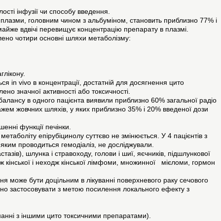
ості інфузії чи способу введення.
и плазми, головним чином з альбуміном, становить приблизно 77% і
 майже вдвічі перевищує концентрацію препарату в плазмі.
влено чотири основні шляхи метаболізму:
глікону.
ся in vivo в концентрації, достатній для досягнення цито
ено значної активності або токсичності.
-балансу в одного пацієнта виявили приблизно 60% загальної радіо
енажем жовчних шляхів, у яких приблизно 35% і 20% введеної дози
шенні функції печінки.
метаболіту епірубіцинолу суттєво не змінюється. У 4 пацієнтів з
 яким проводиться гемодіаліз, не досліджували.
стазів), шлунка і стравоходу, голови і шиї, яєчників, підшлункової
дж кінської і неходж кінської лімфоми, множинної мієломи, гормон
я може бути доцільним в лікуванні поверхневого раку сечового
ьно застосовувати з метою посилення локального ефекту з
днанні з іншими цито токсичними препаратами).