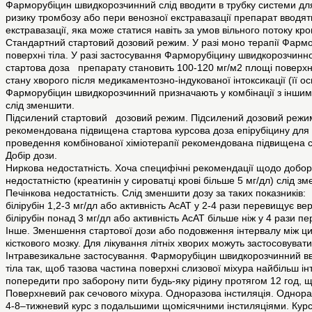
Фарморубіцин швидкорозчинний слід вводити в трубку системи для
ризику тромбозу або пери венозної екстравазації препарат вводять
екстравазації, яка може статися навіть за умов вільного потоку кров
Стандартний стартовий дозовий режим. У разі моно терапії Фарм
поверхні тіла. У разі застосування Фарморубіцину швидкорозчин
стартова доза препарату становить 100‑120 мг/м2 площі поверхні
стану хворого після медикаментозно-індукованої інтоксикації (її о
Фарморубіцин швидкорозчинний призначають у комбінації з іншим
слід зменшити.
Підсилений стартовий дозовий режим. Підсилений дозовий режим 
рекомендована підвищена стартова курсова доза епірубіцину для дор
проведення комбінованої хіміотерапії рекомендована підвищена ста
Добір дози.
Ниркова недостатність. Хоча специфічні рекомендації щодо добору
недостатністю (креатинін у сироватці крові більше 5 мг/дл) слід з
Печінкова недостатність. Слід зменшити дозу за таких показників:
білірубін 1,2-3 мг/дл або активність АсАТ у 2-4 рази перевищує 
білірубін понад 3 мг/дл або активність АсАТ більше ніж у 4 рази
Інше. Зменшення стартової дози або подовження інтервалу між цик
кісткового мозку. Для лікування літніх хворих можуть застосовувати
Інтравезикальне застосування. Фарморубіцин швидкорозчинний ввод
тіла так, щоб тазова частина поверхні слизової міхура найбільш 
попередити про заборону пити будь-яку рідину протягом 12 год, щ
Поверхневий рак сечового міхура. Одноразова інстиляція. Однораз
4-8–тижневий курс з подальшими щомісячними інстиляціями. Курс 