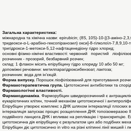
Загальна характеристика:
міжнародна та хімічна назви: epirubicin; (8S, 10S)-10-[(3-аміно-2,3,
тридеокси-α-L-арабіно-гексопіранозил) окси]-8-гілколоїл-7,8,9,10-т
тригідрокси-1-метокси-5,12-нафтаценедіону гідро хлорид;
основні фізико-хімічні властивості: червоний пористий ліофілізо
розчинник - прозорий, безбарвний розчин;
склад: 1 флакон місить епірубіцину гідро хлориду 10 або 50 мг;
допоміжні речовини: метилпарагідроксибензоат, лактоза;
розчинник: вода для ін'єкцій.
Форма випуску.
Порошок ліофілізований для приготування розчин
Фармакотерапевтична група.
Цитотоксичні антибіотики та спорі
Фармакологічні властивості.
Фармакодинаміка
. Фарморубіцин швидкорозчинний є антрацикліно
еукаріотичних клітин, точний механізм цитотоксичної і антипроліф
Епірубіцин утворює комплекс з ДНК шляхом інтеркаляції плоских в
інтеркаляція запускає процес розщеплення ДНК топоізомеразою ІІ,
подвійного ланцюга ДНК і впливає на реплікацію і транскрипцію. 
цитотоксична дія епірубіцину є результатом цих або подібних меха
Епірубіцин діє цитотоксично in vitro на різні клітинні лінії мишей