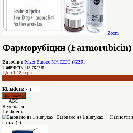
Zoom
Фарморубіцин (Farmorubicin) 
Виробник
Pfizer Europe MA EEIG (GBR)
Наявність:
На складі
Ціна
1,189 грн.
1,034 грн.
Кількість:
-
+
- АБО -
В улюблені
Порівняти
Базовано на 1 відгуках.
|
Написати в
Схожі (2)