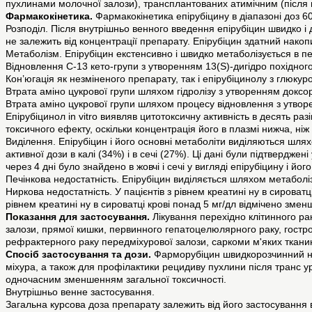
пухлинами молочної залози), трансплантованих атимічним (після
Фармакокінетика.
Фармакокінетика епірубіцину в діапазоні доз 60
Розподіл. Після внутрішньо венного введення епірубіцин швидко і
не залежить від концентрації препарату. Епірубіцин здатний нако
Метаболізм. Епірубіцин екстенсивно і швидко метаболізується в пе
Відновлення С-13 кето-групи з утворенням 13(S)-дигідро похідного
Кон’югація як незміненого препарату, так і епірубіцинолу з глюку
Втрата аміно цукрової групи шляхом гідролізу з утворенням доксор
Втрата аміно цукрової групи шляхом процесу відновлення з утворе
Епірубіцинол in vitro виявляв цитотоксичну активність в десять ра
токсичного ефекту, оскільки концентрація його в плазмі нижча, ні
Виділення. Епірубіцин і його основні метаболіти виділяються шля
активної дози в калі (34%) і в сечі (27%). Ці дані були підтвердж
через 4 дні було знайдено в жовчі і сечі у вигляді епірубіцину і йог
Печінкова недостатність. Епірубіцин виділяється шляхом метаболізм
Ниркова недостатність. У пацієнтів з рівнем креатині ну в сироват
рівнем креатині ну в сироватці крові понад 5 мг/дл відмічено зме
Показання для застосування.
Лікування перехідно клітинного раку
залози, прямої кишки, первинного гепатоцелюлярного раку, гострог
рефрактерного раку передміхурової залози, саркоми м'яких тканин 
Спосіб застосування та дози.
Фарморубіцин швидкорозчинний най
міхура, а також для профілактики рецидиву пухлини після транс 
одночасним зменшенням загальної токсичності.
Внутрішньо венне застосування.
Загальна курсова доза препарату залежить від його застосування 