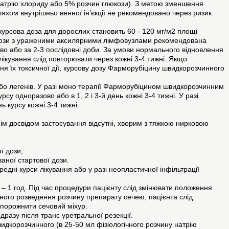
 натрію хлориду або 5% розчин глюкози). З метою зменшення
ляхом внутрішньо венної ін’єкції не рекомендовано через ризик
рсова доза для дорослих становить 60 - 120 мг/м2 площі
залози з ураженими аксилярними лімфовузлами рекомендована
во або за 2-3 послідовні доби. За умови нормального відновлення
 лікування слід повторювати через кожні 3-4 тижні. Якщо
 їх токсичної дії, курсову дозу Фарморубіцину швидкорозчинного
о легенів. У разі моно терапії Фарморубіцином швидкорозчинним
у одноразово або в 1, 2 і 3-й день кожні 3-4 тижні. У разі
 курсу кожні 3-4 тижні.
ім досвідом застосування відсутні, хворим з тяжкою нирковою
ї дози;
аної стартової дози.
дні курси лікування або у разі неопластичної інфільтрації
– 1 год. Під час процедури пацієнту слід змінювати положення
аного розведення розчину препарату сечею, пацієнта слід
спорожнити сечовий міхур.
разу після транс уретральної резекції.
дкорозчинного (в 25-50 мл фізіологічного розчину натрію