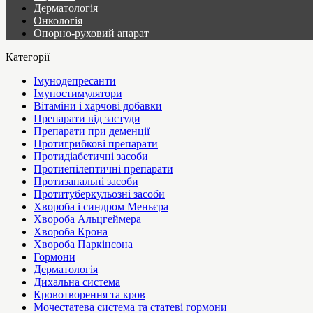
Дерматологія
Онкологія
Опорно-руховий апарат
Категорії
Імунодепресанти
Імуностимулятори
Вітаміни і харчові добавки
Препарати від застуди
Препарати при деменції
Протигрибкові препарати
Протидіабетичні засоби
Протиепілептичні препарати
Протизапальні засоби
Протитуберкульозні засоби
Хвороба і синдром Меньєра
Хвороба Альцгеймера
Хвороба Крона
Хвороба Паркінсона
Гормони
Дерматологія
Дихальна система
Кровотворення та кров
Мочестатева система та статеві гормони