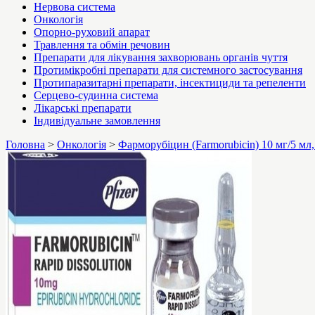
Нервова система
Онкологія
Опорно-руховий апарат
Травлення та обмін речовин
Препарати для лікування захворювань органів чуття
Протимікробні препарати для системного застосування
Протипаразитарні препарати, інсектициди та репеленти
Серцево-судинна система
Лікарські препарати
Індивідуальне замовлення
Головна
>
Онкологія
>
Фарморубіцин (Farmorubicin) 10 мг/5 мл,