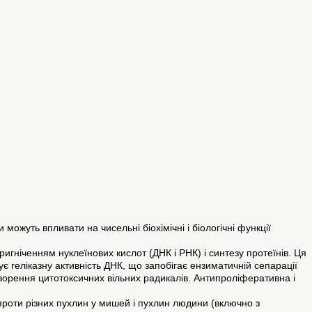
жуть впливати на чисельні біохімічні і біологічні функції
гніченням нуклеїнових кислот (ДНК і РНК) і синтезу протеїнів. Ця
 геліказну активність ДНК, що запобігає ензиматичній сепарації
творення цитотоксичних вільних радикалів. Антипроліферативна і
vo проти різних пухлин у мишей і пухлин людини (включно з