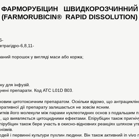
ФАРМОРУБІЦИН ШВИДКОРОЗЧИННИЙ
(FARMORUBICIN® RAPID DISSOLUTION)
6-
етрагідро-6,8,11-
ваний порошок у вигляді маси або коржа;
у для інфузій.
днені препарати. Код АТС L01D B03.
вим цитотоксичним препаратом. Оскільки відомо, що антрацикліни мо
еративної дії препарату залишається не зовсім ясним.
итків його молекули між парами нуклеотидних основ з подальшим при
 що виявляється цитоцидними ефектами. Епірубіцин також пригнічує
Епірубіцин також бере участь в окисно-відновних реакціях шляхом у
нізмів.
 і людей і первинні культури пухлин людини. Він також активний in vi