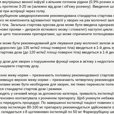
 внутрішньо венної інфузії з вільним потоком рідини (0,9% розчин
 протягом 3-20 хв (залежно від дози і об’єму розчину). Введення ш
і при аспірації через голку.
орубіцином швидкорозчинним рекомендована стандартна стартова ку
ного як компонента ад’ювантної терапії у хворих на рак молочної 
 тіла. Загальна стартова курсова доза може бути введена одноразо
сновні прояви – депресія кісткового мозку і стоматит) наступні цикли
и цито токсичними препаратами, що може спричинити потенціювання
може бути рекомендований для лікування раку молочної залози аб
ослих (до 135 мг/м2 площі поверхні тіла) вводиться в 1-й день курс
ртова доза (до 120 мг/м2 площі поверхні тіла) вводиться в 1-й день
 дози для хворих з порушенням функції нирок в зв’язку з недостатн
меншувати стартову дозу.
верхню межу норми – призначають половину рекомендованої стартово
 перевищує верхню межу норми – призначають четвертину рекомендов
лами може бути необхідним для хворих, які тяжко перенесли попере
ся стандартні стартові дози і режими.
ять у сечовий міхур за допомогою катетера, тривалість інстиляції 
інтенсивно контактувала з розчином препарату. Щоб уникнути небаж
о передують процедурі. По завершенні інстиляції пацієнт повинен 
ову інстиляцію 80-100 мг препарату рекомендується здійснювати од
складається з 8 щотижневих інстиляцій по 50 мг Фарморубіцину шви