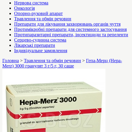
Нервова система
Онкологія
Опорно-руховий апарат
Травлення та обмін речовин
Препарати для лікування захворювань органів чуття
Протимікробні препарати для системного застосування
Протипаразитарні препарати, інсектициди та репеленти
Серцево-судинна система
Лікарські препарати
Індивідуальне замовлення
Головна
>
Травлення та обмін речовин
>
Гепа-Мерц (Hepa-
Merz) 3000 гранулят 3 г/5 г, 30 саше