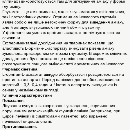
клітинах і використовуються там для зв’язування аміаку у формі
глутаміну.
Глутамат – це амінокислота, яка зв’язує аміак як у фізіологічних,
так і патологічних умовах. Отримана амінокислота глутамін
являє собою не лише нетоксичну форму для виведення аміаку,
але й активує внутрішньоклітинний обмін глутаміну.
У фізіологічних умовах орнітин і аспартат не лімітують синтез
сечовини.
Експериментальні дослідження на тваринах показали, що
властивість L-орнітин-L-аспартату знижувати рівень аміаку
зумовлена прискореним синтезом глутаміну. В окремих клінічних
дослідженнях було показано це поліпшення відносно
розгалуженого ланцюга амінокислот/ ароматичних амінокислот.
Фармакокінетика
L-орнітин-L-аспартат швидко абсорбується і розщеплюється на
орнітин та аспартат. Період напіввиведення обох амінокислот
короткий – 0,3–0,4 години. Частина аспартату виводиться із
сечею у незміненому вигляді.
Клінічні характеристики
Показання.
Лікування супутніх захворювань і ускладнень, спричинених
порушенням детоксикаційної функції печінки (наприклад, при
цирозі печінки) із симптомами латентної або вираженої
печінкової енцефалопатії.
Протипоказання.