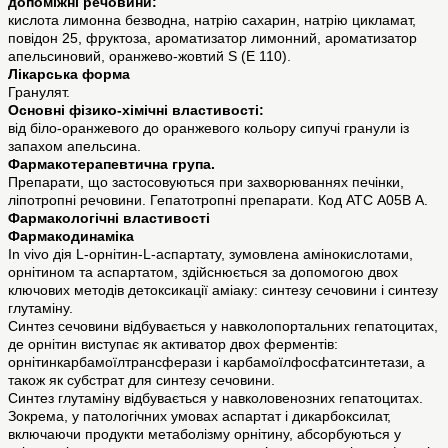
допоміжні речовини:
кислота лимонна безводна, натрію сахарин, натрію цикламат,
повідон 25, фруктоза, ароматизатор лимонний, ароматизатор
апельсиновий, оранжево-жовтий S (E 110).
Лікарська форма
Гранулят.
Основні фізико-хімічні властивості:
від біло-оранжевого до оранжевого кольору сипучі гранули із
запахом апельсина.
Фармакотерапевтична група.
Препарати, що застосовуються при захворюваннях печінки,
ліпотропні речовини. Гепатотропні препарати. Код АТС А05В А.
Фармакологічні властивості
Фармакодинаміка
In vivo дія L-орнітин-L-аспартату, зумовлена амінокислотами,
орнітином та аспартатом, здійснюється за допомогою двох
ключових методів детоксикації аміаку: синтезу сечовини і синтезу
глутаміну.
Синтез сечовини відбувається у навколопортальних гепатоцитах,
де орнітин виступає як активатор двох ферментів:
орнітинкарбамоїлтрансферази і карбамоїлфосфатсинтетази, а
також як субстрат для синтезу сечовини.
Синтез глутаміну відбувається у навколовенозних гепатоцитах.
Зокрема, у патологічних умовах аспартат і дикарбоксилат,
включаючи продукти метаболізму орнітину, абсорбуються у