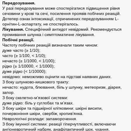
Передозування.
У разі передозування може спостерігатися підвищення рівня
сечовини у крові та сечі, посилення проявів побічних реакцій.
Дотепер ознак інтоксикації, спричинених передозуванням L-
орнітин-L-аспартату, не спостерігалось.
Лікування.
Специфічний антидот невідомий. Рекомендується
промивання шлунка і симптоматичне лікування.
Побічні реакції.
Частоту побічних реакцій визначали таким чином:
дуже часто (≥ 1/10);
часто (≥ 1/100, < 1/10);
нечасто (≥ 1/1000, < 1/100);
рідко (≥ 1/10000, < 1/1000);
дуже рідко (< 1/10000);
невідомо: неможливо оцінити на підставі наявних даних.
З боку шлунково-кишкового тракту:
нечасто: нудота, блювання, біль у шлунку, метеоризм, діарея,
запор.
З боку скелетно-м’язової системи:
дуже рідко: біль у суглобах та м’язах.
З боку шкіри та підшкірної клітковини: шкірні висипи,
почервоніння шкіри, свербіж, кропив’янка.
Неврологічні розлади: запаморочення.
З боку імунної системи: реакції гіперчутливості, включаючи
ангіоневротичний набряк, анафілактичний шок, чхання,