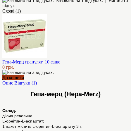
Базовано на 1 відгуках.
|
Написати
відгук
Схожі (1)
Гепа-Мерц гранулят, 10 саше
0 грн.
До кошика
Опис
Відгуки (1)
Гепа-мерц (Hepa-Merz)
Склад:
діюча речовина:
L-орнітин-L-аспартат;
1 пакет містить L-орнітин-L-аспартату 3 г;