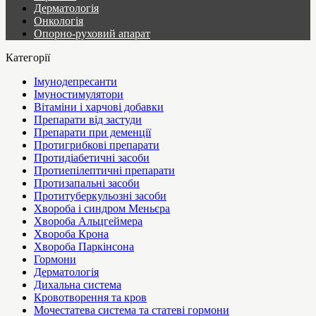
Дерматологія
Онкологія
Опорно-руховий апарат
Категорії
Імунодепресанти
Імуностимулятори
Вітаміни і харчові добавки
Препарати від застуди
Препарати при деменції
Протигрибкові препарати
Протидіабетичні засоби
Протиепілептичні препарати
Протизапальні засоби
Протитуберкульозні засоби
Хвороба і синдром Меньєра
Хвороба Альцгеймера
Хвороба Крона
Хвороба Паркінсона
Гормони
Дерматологія
Дихальна система
Кровотворення та кров
Мочестатева система та статеві гормони