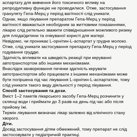
аспартату для вивчення його токсичного впливу на
репродуктивну функцію не проводилися. Отже, застосування
грануляту Гепа-Мерц у період вагітності слід уникати.
Однак, якщо лікування препаратом Гепа-Мерц у період
вагітності вважається необхідним за життєвими показаннями,
лікарю слід ретельно зважити співвідношення можливого ризику
для плода/дитини та очікуваної користі для матері.
Невідомо, чи проникає L-орнітин-L-аспартат у грудне молоко.
Отже, слід уникати застосування препарату Гепа-Мерц у період
годування груддю.
Здатність впливати на швидкість реакції при керуванні
автотранспортом або іншими механізмами.
Внаслідок захворювання печінки здатність керувати
автотранспортом або працювати з іншими механізмами може
бути погіршена під час лікування L-орнітин-L-аспартатом, тому
слід уникати такого виду діяльності у період лікування.
Спосіб застосування та дози.
Вміст 1–2 пакетів лікарського засобу Гепа-Мерц розчинити у
склянці води і приймати до 3 разів на день під час або після
прийому їжі.
Термін лікування визначає лікар залежно від клінічного стану
хворого.
Діти.
Досвід застосування дітям обмежений, тому препарат не слід
застосовувати у педіатричній практиці.