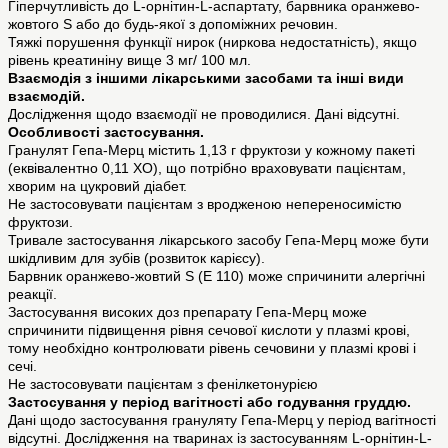
Гіперчутливість до L-орнітин-L-аспартату, барвника оранжево-
жовтого S або до будь-якої з допоміжних речовин.
Тяжкі порушення функції нирок (ниркова недостатність), якщо
рівень креатиніну вище 3 мг/ 100 мл.
Взаємодія з іншими лікарськими засобами та інші види
взаємодій.
Дослідження щодо взаємодії не проводилися. Дані відсутні.
Особливості застосування.
Гранулят Гепа-Мерц містить 1,13 г фруктози у кожному пакеті
(еквівалентно 0,11 ХО), що потрібно враховувати пацієнтам,
хворим на цукровий діабет.
Не застосовувати пацієнтам з вродженою непереносимістю
фруктози.
Тривале застосування лікарського засобу Гепа-Мерц може бути
шкідливим для зубів (розвиток карієсу).
Барвник оранжево-жовтий S (E 110) може спричинити алергічні
реакції.
Застосування високих доз препарату Гепа-Мерц може
спричинити підвищення рівня сечової кислоти у плазмі крові,
тому необхідно контролювати рівень сечовини у плазмі крові і
сечі.
Не застосовувати пацієнтам з фенілкетонурією
Застосування у період вагітності або годування груддю.
Дані щодо застосування грануляту Гепа-Мерц у період вагітності
відсутні. Дослідження на тваринах із застосуванням L-орнітин-L-