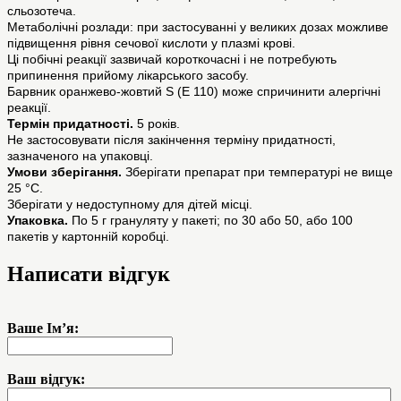
сльозотеча.
Метаболічні розлади: при застосуванні у великих дозах можливе
підвищення рівня сечової кислоти у плазмі крові.
Ці побічні реакції зазвичай короткочасні і не потребують
припинення прийому лікарського засобу.
Барвник оранжево-жовтий S (E 110) може спричинити алергічні
реакції.
Термін придатності.
5 років.
Не застосовувати після закінчення терміну придатності,
зазначеного на упаковці.
Умови зберігання.
Зберігати препарат при температурі не вище
25 °С.
Зберігати у недоступному для дітей місці.
Упаковка.
По 5 г грануляту у пакеті; по 30 або 50, або 100
пакетів у картонній коробці.
Написати відгук
Ваше Ім’я:
Ваш відгук: