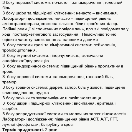
З боку нервової системи: нечасто – запаморочення, головний
біль.
З боку шкіри та підшкірної клітковини: нечасто – висипання.
Лабораторні дослідження: нечасто – підвищений рівень
амінотрансферази, знижена кількість білих кров'яних тілець.
Побічні реакції зі спонтанних повідомлень, про які повідомляли у
ході постмаркетингового застосування. Неможливо точно
оцінити частоту виникнення за наявними даними.
З боку системи крові та лімфатичної системи: лейкопенія,
тромбоцитопенія.
З боку імунної системи: гіперчутливість, включаючи
анафілактоїдну реакцію.
З боку ендокринної системи: підвищений рівень пролактину в
крові.
З боку нервової системи: запаморочення, головний біль,
тремор.
З боку травної системи: діарея, запор, біль у животі, підвищене
слиновиділення, нудота.
З боку печінки та жовчовивідних шляхів: жовтяниця.
З боку шкіри і підшкірної клітковини: висипання, еритема і
свербіж.
З боку репродуктивної системи та молочних залоз: гінекомастія.
Лабораторні дослідження: підвищення рівнів АСТ, АЛТ, ГГТ,
лужної фосфатази, білірубіну в крові.
Термін придатності.
2 роки.