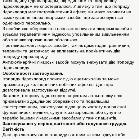
тиклопідину гідрохлоридом, ніфедипіном та нікардипіну
гідрохлоридом не спостерігалося. У зв’язку з тим, що ітоприду
гідрохлорид має гастрокінетичний ефект, він може впливати на
всмоктування інших лікарських засобів, що застосовуються
одночасно перорально.
З особливою обережністю слід застосовувати лікарські засоби з
вузьким терапевтичним індексом, уповільненим вивільненням
або з кишковорозчинною оболонкою.
Противиразкові лікарські засоби, такі як циметидин, ранітидин,
тепренон та цетраксат, не впливають на прокінетичну дію
ітоприду гідрохлориду.
Антихолінергічні лікарські засоби можуть знижувати дію ітоприду
гідрохлориду.
Особливості застосування.
Ітоприду гідрохлорид посилює дію ацетилхоліну та може
призвести до холінергічних побічних ефектів. Дані про
довготривале застосування відсутні.
Загалом, ітоприду гідрохлорид пацієнтам літнього віку слід
призначати з доцільною обережністю та подальшим
спостереженням, враховуючи підвищену частоту погіршеної
функції нирок, печінки, супутніх захворювань або супутню
терапію іншими лікарськими засобами у таких пацієнтів.
Застосування у період вагітності або годування груддю.
Вагітність
Дані про застосування ітоприду вагітним жінкам відсутні або