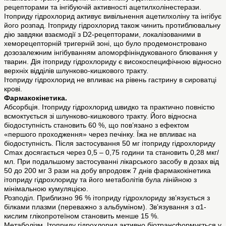
рецепторами та інгібуючій активності ацетилхолінестерази.
Ітоприду гідрохлорид активує вивільнення ацетилхоліну та інгібує
його розпад. Ітоприду гідрохлорид також чинить протиблювальну
дію завдяки взаємодії з D2-рецепторами, локалізованими в
хеморецепторній тригерній зоні, що було продемонстровано
дозозалежним інгібуванням апоморфініндукованого блювання у
тварин. Дія ітоприду гідрохлориду є високоспецифічною відносно
верхніх відділів шлунково-кишкового тракту.
Ітоприду гідрохлорид не впливає на рівень гастрину в сироватці
крові.
Фармакокінетика.
Абсорбція. Ітоприду гідрохлорид швидко та практично повністю
всмоктується зі шлунково-кишкового тракту. Його відносна
біодоступність становить 60 %, що пов’язано з ефектом
«першого проходження» через печінку. Їжа не впливає на
біодоступність. Після застосування 50 мг ітоприду гідрохлориду
Сmax досягається через 0,5 – 0,75 години та становить 0,28 мкг/
мл. При подальшому застосуванні лікарського засобу в дозах від
50 до 200 мг 3 рази на добу впродовж 7 днів фармакокінетика
ітоприду гідрохлориду та його метаболітів була лінійною з
мінімальною кумуляцією.
Розподіл. Приблизно 96 % ітоприду гідрохлориду зв’язується з
білками плазми (переважно з альбуміном). Зв’язування з α1-
кислим глікопротеїном становить менше 15 %.
Метаболізм. Ітоприду гідрохлорид активно біотрансформується у