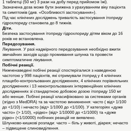
1 таблетці (50 мг) 3 рази на добу перед прийомом їжі).
Зазначена доза може бути знижена з урахуванням віку пацієнта
та симптомів (див. «Особливості застосування»).
Під час клінічних досліджень тривалість застосування ітоприду
гідрохлориду становила до 8 тижнів.
Діти.
Безпека застосування ітоприду гідрохлориду дітям віком до 16
років не встановлена.
Передозування.
Лікування. У разі надмірного передозування необхідно вжити
звичайних заходів щодо промивання шлунка та провести
симптоматичне лікування.
Побічні реакції.
Нижченаведені побічні реакції спостерігалися з наведеною
частотою у 998 пацієнтів, які отримували ітоприд у 4 клінічних
плацебо-контрольованих дослідженнях, 4 клінічних порівняльних
дослідженнях і 13 неконтрольованих інтервенційних клінічних
дослідженнях зі стандартною добовою дозою ітоприду 150 мг
або менше. Побічні реакції класифіковано за системами органів
(згідно з MedDRA) та за частотою виникнення: часто ( від> 1/100
до <1/10) і нечасто (від> 1/1000 до <1/100). У категоріях «дуже
часто» (> 1/10), «рідко» (від> 1/10000 до <1/1000) та «дуже
рідко» (<1/10000) побічних реакцій не виявлено.
Шлунково-кишкові розлади: часто – біль у животі, діарея; нечасто
– підвищене слиновиділення.