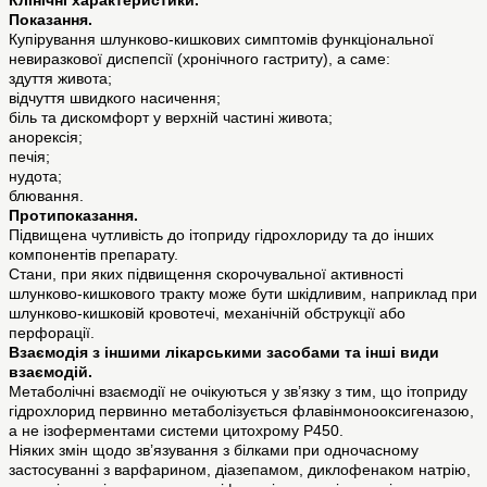
Клінічні характеристики.
Показання.
Купірування шлунково-кишкових симптомів функціональної
невиразкової диспепсії (хронічного гастриту), а саме:
здуття живота;
відчуття швидкого насичення;
біль та дискомфорт у верхній частині живота;
анорексія;
печія;
нудота;
блювання.
Протипоказання.
Підвищена чутливість до ітоприду гідрохлориду та до інших
компонентів препарату.
Стани, при яких підвищення скорочувальної активності
шлунково-кишкового тракту може бути шкідливим, наприклад при
шлунково-кишковій кровотечі, механічній обструкції або
перфорації.
Взаємодія з іншими лікарськими засобами та інші види
взаємодій.
Метаболічні взаємодії не очікуються у зв’язку з тим, що ітоприду
гідрохлорид первинно метаболізується флавінмонооксигеназою,
а не ізоферментами системи цитохрому Р450.
Ніяких змін щодо зв’язування з білками при одночасному
застосуванні з варфарином, діазепамом, диклофенаком натрію,