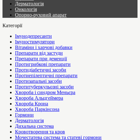
Дерматологія
Онкологія
Опорно-руховий апарат
Категорії
Імунодепресанти
Імуностимулятори
Вітаміни і харчові добавки
Препарати від застуди
Препарати при деменції
Протигрибкові препарати
Протидіабетичні засоби
Протиепілептичні препарати
Протизапальні засоби
Протитуберкульозні засоби
Хвороба і синдром Меньєра
Хвороба Альцгеймера
Хвороба Крона
Хвороба Паркінсона
Гормони
Дерматологія
Дихальна система
Кровотворення та кров
Мочестатева система та статеві гормони