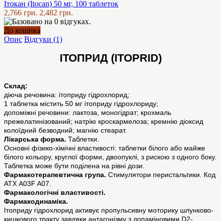
Ітокан (Itocan) 50 мг, 100 таблеток
2,766 грн.
2,482 грн.
До кошика
Опис
Відгуки (1)
ІТОПРИД (ITOPRID)
Склад:
діюча речовина: ітоприду гідрохлорид;
1 таблетка містить 50 мг ітоприду гідрохлориду;
допоміжні речовини: лактоза, моногідрат; крохмаль
прежелатинізований; натрію кроскармелоза; кремнію діоксид
колоїдний безводний; магнію стеарат.
Лікарська форма.
Таблетки.
Основні фізико-хімічні властивості: таблетки білого або майже
білого кольору, круглої форми, двоопуклі, з рискою з одного боку.
Таблетка може бути поділена на рівні дози.
Фармакотерапевтична група.
Стимулятори перистальтики. Код
АТX А03F A07.
Фармакологічні властивості.
Фармакодинаміка.
Ітоприду гідрохлорид активує пропульсивну моторику шлунково-
кишкового тракту завдяки антагонізму з допаміновими D2-