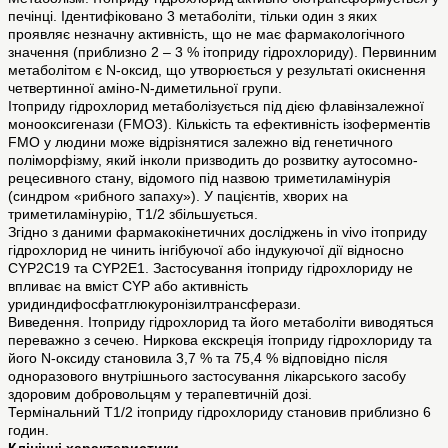
печінці. Ідентифіковано 3 метаболіти, тільки один з яких
проявляє незначну активність, що не має фармакологічного
значення (приблизно 2 – 3 % ітоприду гідрохлориду). Первинним
метаболітом є N-оксид, що утворюється у результаті окиснення
четвертинної аміно-N-диметильної групи.
Ітоприду гідрохлорид метаболізується під дією флавінзалежної
монооксигенази (FMO3). Кількість та ефективність ізоферментів
FMO у людини може відрізнятися залежно від генетичного
поліморфізму, який інколи призводить до розвитку аутосомно-
рецесивного стану, відомого під назвою триметиламінурія
(синдром «рибного запаху»). У пацієнтів, хворих на
триметиламінурію, Т1/2 збільшується.
Згідно з даними фармакокінетичних досліджень in vivo ітоприду
гідрохлорид не чинить інгібуючої або індукуючої дії відносно
CYP2C19 та CYP2E1. Застосування ітоприду гідрохлориду не
впливає на вміст CYP або активність
уридиндифосфатглюкуронізилтрансферази.
Виведення. Ітоприду гідрохлорид та його метаболіти виводяться
переважно з сечею. Ниркова екскреція ітоприду гідрохлориду та
його N-оксиду становила 3,7 % та 75,4 % відповідно після
одноразового внутрішнього застосування лікарського засобу
здоровим добровольцям у терапевтичній дозі.
Термінальний Т1/2 ітоприду гідрохлориду становив приблизно 6
годин.