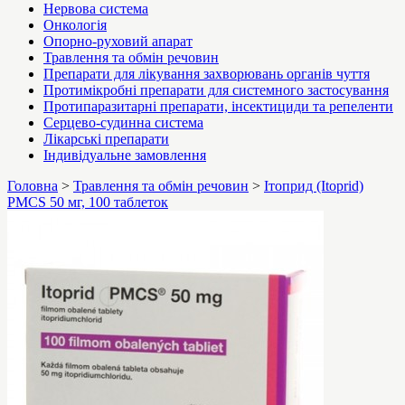
Нервова система
Онкологія
Опорно-руховий апарат
Травлення та обмін речовин
Препарати для лікування захворювань органів чуття
Протимікробні препарати для системного застосування
Протипаразитарні препарати, інсектициди та репеленти
Серцево-судинна система
Лікарські препарати
Індивідуальне замовлення
Головна
>
Травлення та обмін речовин
>
Ітоприд (Itoprid)
PMCS 50 мг, 100 таблеток