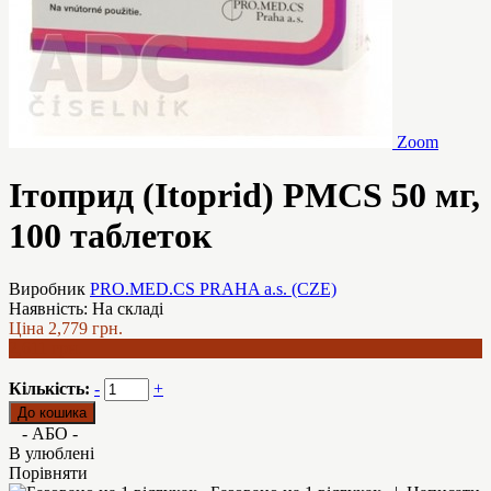
Zoom
Ітоприд (Itoprid) PMCS 50 мг,
100 таблеток
Виробник
PRO.MED.CS PRAHA a.s. (CZE)
Наявність:
На складі
Ціна
2,779 грн.
2,611 грн.
Кількість:
-
+
- АБО -
В улюблені
Порівняти