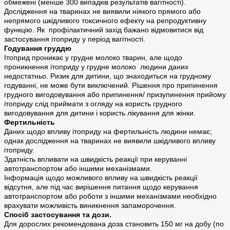
обмежені (менше 300 випадків результатів вагітності).
Дослідження на тваринах не виявили ніякого прямого або
непрямого шкідливого токсичного ефекту на репродуктивну
функцію. Як профілактичний захід бажано відмовитися від
застосування ітоприду у період вагітності.
Годування груддю
Ітоприд проникає у грудне молоко тварин, але щодо
проникнення ітоприду у грудне молоко людини даних
недостатньо. Ризик для дитини, що знаходиться на грудному
годуванні, не може бути виключений. Рішення про припинення
грудного вигодовування або припинення/ призупинення прийому
ітоприду слід приймати з огляду на користь грудного
вигодовування для дитини і користь лікування для жінки.
Фертильність
Даних щодо впливу ітоприду на фертильність людини немає;
однак дослідження на тваринах не виявили шкідливого впливу
ітоприду.
Здатність впливати на швидкість реакції при керуванні
автотранспортом або іншими механізмами.
Інформація щодо можливого впливу на швидкість реакції
відсутня, але під час вирішення питання щодо керування
автотранспортом або роботи з іншими механізмами необхідно
врахувати можливість виникнення запаморочення.
Спосіб застосування та дози.
Для дорослих рекомендована доза становить 150 мг на добу (по