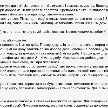
ни уретри і м’язів простати, які оточують і стискають уретру. Внас
ри доброякісній гіперплазії простати. Препарат майже не впливає 
ання і збільшується при подальшому лікуванні.
октується. Пік концентрації в плазмі спостерігається вже через 1.
фекаліями, головним чином, увигляді метаболітів. Менш ніж 10 % дози
 (якмоно терапія та у комбінації з іншими гіпотензивними засобами);
ас абопісля їжі.
х становить 1 мг на добу. Першу дозу слід прийняти ввечері перед 
 - 2 – 8 мг на добу. Максимальна добова доза неповинна перевищува
Початкова доза доксазозину становить 1 мг на добу. Першу дозу слі
ведена ефективність дози 2 – 4 мг на добу. Максимальна добова доза
вання таке саме, як і при гіпертензії.
ацієнтів можливі ортостатичні реакції, що проявляються у вигляді з
овий характер, але при появі тривалих або сильних побічних ефект
нливість, головний біль, слабкість м’язів, набряк нижніх кінцівок, н
дних (празозин, теразозин) та будь-яких інших компонентів препарат
ршу чергу, гіпотензію, запаморочення та непритомність. Для більш
еною донизу головою. Блювання викликати не треба. Для виведення
оносний засіб. Лікування передозування симптоматичне за допомого