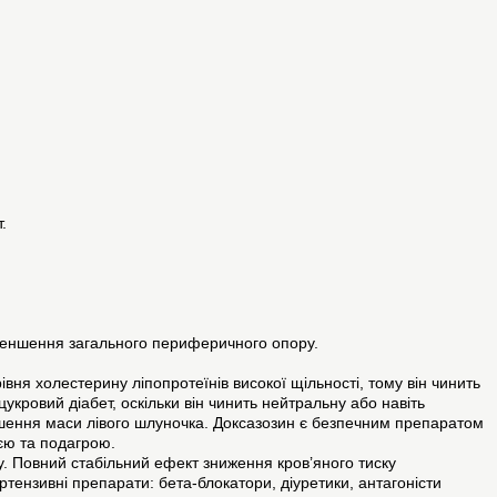
.
 зменшення загального периферичного опору.
івня холестерину ліпопротеїнів високої щільності, тому він чинить
укровий діабет, оскільки він чинить нейтральну або навіть
меншення маси лівого шлуночка. Доксазозин є безпечним препаратом
єю та подагрою.
у. Повний стабільний ефект зниження кров’яного тиску
тензивні препарати: бета-блокатори, діуретики, антагоністи