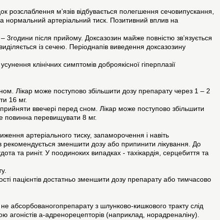
лідок розслаблення м’язів відбувається полегшення сечовипускання,
на нормальний артеріальний тиск. Позитивний вплив на
5 – 3години після прийому. Доксазозин майже повністю зв’язується
 виділяється із сечею. Періоднапів виведення доксазозину
 усунення клінічних симптомів доброякісної гіперплазії
сном. Лікар може поступово збільшити дозу препарату через 1 – 2
ти 16 мг.
д прийняти ввечері перед сном. Лікар може поступово збільшити
 не повинна перевищувати 8 мг.
ниження артеріального тиску, запаморочення і навіть
ів рекомендується зменшити дозу або припинити лікування. До
удота та риніт. У поодиноких випадках - тахікардія, серцебиття та
у.
ості пацієнтів достатньо зменшити дозу препарату або тимчасово
 не абсорбованогопрепарату з шлунково-кишкового тракту слід
ю агоністів a-адренорецепторів (наприклад, норадреналіну).