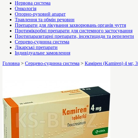
Нервова система
Онкологія
Опорно-руховий апарат
Травлення та обмін речовин
Препарати для лікування захворювань органів чуття
Протимікробні препарати для системного застосування
Протипаразитарні препарати, інсектициди та репеленти
Серцево-судинна система
Лікарські препарати
Індивідуальне замовлення
Головна
>
Серцево-судинна система
>
Камірен (Kamiren) 4 мг, 