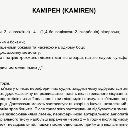
КАМІРЕН (KAMIREN)
–2–хіназолініл)– 4 – (1,4-бензодіоксан-2-ілкарбоніл) піперазин;
шеними боками;
і скошеними боками та насічкою на одному боці;
ідоксазозину мезилату;
т, натрію крохмаль гліколят, магнію стеарат, натрію лаурил сульфат
ричним механізмом дії.
орів.
х м’язів у стінках периферичних судин, завдяки чому відбувається
ть додоксазозину не розвивається навіть після тривалого лікування.
ротеїнів низької щільності, три гліцеридів і стимулює збільшення р
рця. Доксазозин можуть застосовувати хворі на інсулін незалежний ц
грегацію тромбоцитів. Після тривалого застосування відбувається з
ними захворюваннями легень, периферичною артеріальною ангіопаті
еріального тиску найбільш виражене через 2 – 6 годин після прийом
фект незадовільний, пацієнт може одночасно приймати інші антигіпер