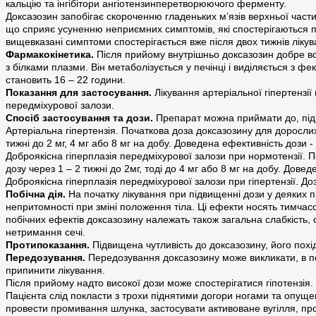
кальцію та інгібітори ангіотензинперетворюючого ферменту.
Доксазозин запобігає скороченню гладеньких м’язів верхньої части
що сприяє усуненню неприємних симптомів, які спостерігаються п
вищевказані симптоми спостерігається вже після двох тижнів лікув
Фармакокінетика.
Після прийому внутрішньо доксазозин добре всм
з білками плазми. Він метаболізується у печінці і виділяється з 
становить 16 – 22 години.
Показання для застосування.
Лікування артеріальної гіпертензії
передміхурової залози.
Спосіб застосування та дози.
Препарат можна приймати до, під ч
Артеріальна гіпертензія. Початкова доза доксазозину для доросли
тижні до 2 мг, 4 мг або 8 мг на добу. Доведена ефективність дози
Доброякісна гіперплазія передміхурової залози при нормотензії. 
дозу через 1 – 2 тижні до 2мг, тоді до 4 мг або 8 мг на добу. До
Доброякісна гіперплазія передміхурової залози при гіпертензії. Дозу
Побічна дія.
На початку лікування при підвищенні дози у деяких п
непритомності при зміні положення тіла. Ці ефекти носять тимчас
побічних ефектів доксазозину належать також загальна слабкість, со
нетримання сечі.
Протипоказання.
Підвищена чутливість до доксазозину, його похі
Передозування.
Передозування доксазозину може викликати, в пе
припинити лікування.
Після прийому надто високої дози може спостерігатися гіпотензія.
Пацієнта слід покласти з трохи піднятими догори ногами та опущ
провести промивання шлунка, застосувати активоване вугілля, пр