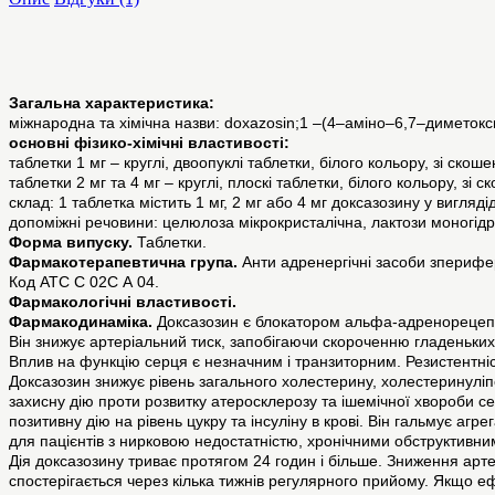
Загальна характеристика:
міжнародна та хімічна назви: doxazosin;1 –(4–аміно–6,7–диметокси
основні фізико-хімічні властивості:
таблетки 1 мг – круглі, двоопуклі таблетки, білого кольору, зі ско
таблетки 2 мг та 4 мг – круглі, плоскі таблетки, білого кольору, з
склад: 1 таблетка містить 1 мг, 2 мг або 4 мг доксазозину у вигляд
допоміжні речовини: целюлоза мікрокристалічна, лактози моногідра
Форма випуску.
Таблетки.
Фармакотерапевтична група.
Анти адренергічні засоби зперифе
Код АТС С 02С А 04.
Фармакологічні властивості.
Фармакодинаміка.
Доксазозин є блокатором альфа-адренорецепт
Він знижує артеріальний тиск, запобігаючи скороченню гладеньки
Вплив на функцію серця є незначним і транзиторним. Резистентніс
Доксазозин знижує рівень загального холестерину, холестеринуліпоп
захисну дію проти розвитку атеросклерозу та ішемічної хвороби се
позитивну дію на рівень цукру та інсуліну в крові. Він гальмує а
для пацієнтів з нирковою недостатністю, хронічними обструктив
Дія доксазозину триває протягом 24 годин і більше. Зниження арт
спостерігається через кілька тижнів регулярного прийому. Якщо е