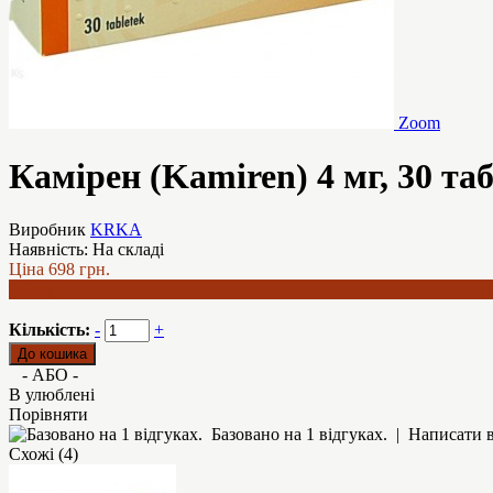
Zoom
Камірен (Kamiren) 4 мг, 30 та
Виробник
KRKA
Наявність:
На складі
Ціна
698 грн.
569 грн.
Кількість:
-
+
- АБО -
В улюблені
Порівняти
Базовано на 1 відгуках.
|
Написати в
Схожі (4)