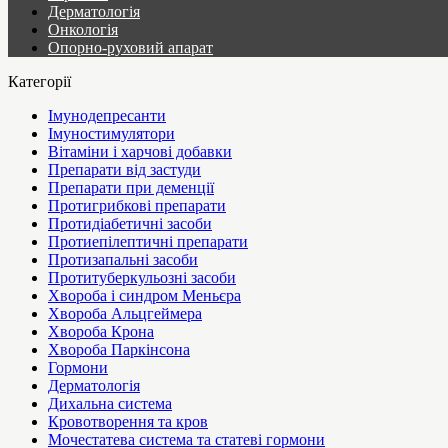
Дерматологія
Онкологія
Опорно-руховий апарат
Категорії
Імунодепресанти
Імуностимулятори
Вітаміни і харчові добавки
Препарати від застуди
Препарати при деменції
Протигрибкові препарати
Протидіабетичні засоби
Протиепілептичні препарати
Протизапальні засоби
Протитуберкульозні засоби
Хвороба і синдром Меньєра
Хвороба Альцгеймера
Хвороба Крона
Хвороба Паркінсона
Гормони
Дерматологія
Дихальна система
Кровотворення та кров
Мочестатева система та статеві гормони