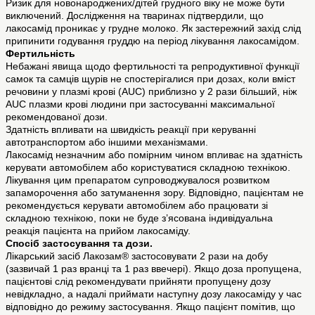
Ризик для новонароджених/дітей грудного віку не може бути
виключений. Дослідження на тваринах підтвердили, що
лакосамід проникає у грудне молоко. Як застережний захід слід
припинити годування груддю на період лікування лакосамідом.
Фертильність
Небажані явища щодо фертильності та репродуктивної функції
самок та самців щурів не спостерігалися при дозах, коли вміст
речовини у плазмі крові (AUC) приблизно у 2 рази більший, ніж
AUC плазми крові людини при застосуванні максимальної
рекомендованої дози.
Здатність впливати на швидкість реакції при керуванні
автотранспортом або іншими механізмами.
Лакосамід незначним або помірним чином впливає на здатність
керувати автомобілем або користуватися складною технікою.
Лікування цим препаратом супроводжувалося розвитком
запаморочення або затуманення зору. Відповідно, пацієнтам не
рекомендується керувати автомобілем або працювати зі
складною технікою, поки не буде з’ясована індивідуальна
реакція пацієнта на прийом лакосаміду.
Спосіб застосування та дози.
Лікарський засіб Лакозам® застосовувати 2 рази на добу
(зазвичай 1 раз вранці та 1 раз ввечері). Якщо доза пропущена,
пацієнтові слід рекомендувати прийняти пропущену дозу
невідкладно, а надалі приймати наступну дозу лакосаміду у час
відповідно до режиму застосування. Якщо пацієнт помітив, що