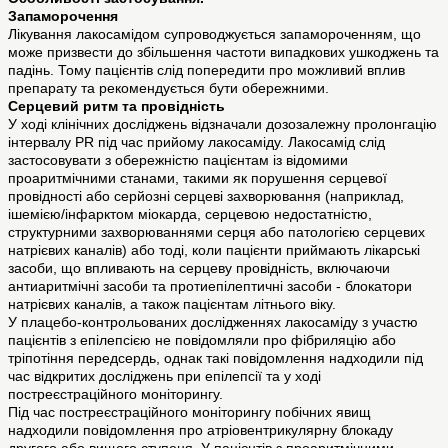
Запаморочення
Лікування лакосамідом супроводжується запамороченням, що
може призвести до збільшення частоти випадкових ушкоджень та
падінь. Тому пацієнтів слід попередити про можливий вплив
препарату та рекомендується бути обережними.
Серцевий ритм та провідність
У ході клінічних досліджень відзначали дозозалежну пролонгацію
інтервалу PR під час прийому лакосаміду. Лакосамід слід
застосовувати з обережністю пацієнтам із відомими
проаритмічними станами, такими як порушення серцевої
провідності або серйозні серцеві захворювання (наприклад,
ішемією/інфарктом міокарда, серцевою недостатністю,
структурними захворюваннями серця або патологією серцевих
натрієвих каналів) або тоді, коли пацієнти приймають лікарські
засоби, що впливають на серцеву провідність, включаючи
антиаритмічні засоби та протиепілептичні засоби - блокатори
натрієвих каналів, а також пацієнтам літнього віку.
У плацебо-контрольованих дослідженнях лакосаміду з участю
пацієнтів з епілепсією не повідомляли про фібриляцію або
тріпотіння передсердь, однак такі повідомлення надходили під
час відкритих досліджень при епілепсії та у ході
постреєстраційного моніторингу.
Під час постреєстраційного моніторингу побічних явищ
надходили повідомлення про атріовентрикулярну блокаду