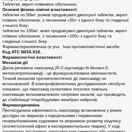
Таблетки, вкриті плівковою оболонкою.
Основні фізико-хімічні властивості:
таблетки по 50мг: рожеві продовгуваті двоопуклі таблетки, вкриті
плівкою оболонкою, з тисненням «50» з одного боку та гладенькі
з іншого боку;
таблетки по 100мг: жовті продовгуваті двоопуклі таблетки, вкриті
плівкою оболонкою, з тисненням «100» з одного боку та
гладенькі з іншого боку.
Фармакотерапевтична гр упа . Інші протиепілептичні засоби.
Код АТС N03A X18.
Фармакологічні властивості
Механізм дії
Діюча речовина лакосамід (R-2-ацетамідо-N-бензил-3-
метоксипропіонамід) - це функціоналізована амінокислота.
Точний механізм протиепілептичної дії лакосаміду не
встановлений. В електрофізіологічних дослідженняхin vitroбуло
показано, що лакосамід селективно посилює повільну
інактивацію вольтажзалежних натрієвих каналів, що призводить
до стабілізації гіперзбудливих мембран нейронів.
Фармакодинаміка
Протисудомна ефективність лакосаміду встановлена у різних
дослідах на тваринах з парціальними і первинними
генералізованими судомами та затримкою розвитку кіндлінгу
(епілептогенний ефект в експериментальних тварин). У ході
доклінічних досліджень лакосамід мав синергічну або адитивну