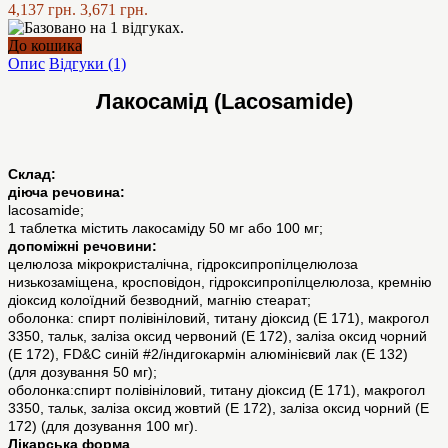
4,137 грн.
3,671 грн.
До кошика
Опис
Відгуки (1)
Лакосамід (Lacosamide)
Склад:
діюча речовина:
lacosamide;
1 таблетка містить лакосаміду 50 мг або 100 мг;
допоміжні речовини:
целюлоза мікрокристалічна, гідроксипропілцелюлоза
низькозаміщена, кросповідон, гідроксипропілцелюлоза, кремнію
діоксид колоїдний безводний, магнію стеарат;
оболонка: спирт полівініловий, титану діоксид (Е 171), макрогол
3350, тальк, заліза оксид червоний (Е 172), заліза оксид чорний
(Е 172), FD&C синій #2/індигокармін алюмінієвий лак (Е 132)
(для дозування 50 мг);
оболонка:спирт полівініловий, титану діоксид (Е 171), макрогол
3350, тальк, заліза оксид жовтий (Е 172), заліза оксид чорний (Е
172) (для дозування 100 мг).
Лікарська форма