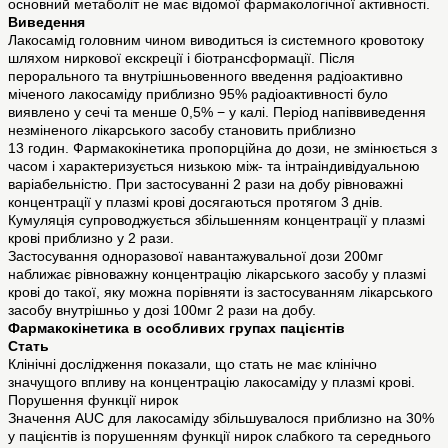
основний метаболіт не має відомої фармакологічної активності.
Виведення
Лакосамід головним чином виводиться із системного кровотоку
шляхом ниркової екскреції і біотрансформації. Після
перорального та внутрішньовенного введення радіоактивно
міченого лакосаміду приблизно 95% радіоактивності було
виявлено у сечі та менше 0,5% − у калі. Період напіввиведення
незміненого лікарського засобу становить приблизно
13 годин. Фармакокінетика пропорційна до дози, не змінюється з
часом і характеризується низькою між- та інтраіндивідуальною
варіабельністю. При застосуванні 2 рази на добу рівноважні
концентрації у плазмі крові досягаються протягом 3 днів.
Кумуляція супроводжується збільшенням концентрації у плазмі
крові приблизно у 2 рази.
Застосування одноразової навантажувальної дози 200мг
наближає рівноважну концентрацію лікарського засобу у плазмі
крові до такої, яку можна порівняти із застосуванням лікарського
засобу внутрішньо у дозі 100мг 2 рази на добу.
Фармакокінетика в особливих групах пацієнтів
Стать
Клінічні дослідження показали, що стать не має клінічно
значущого впливу на концентрацію лакосаміду у плазмі крові.
Порушення функції нирок
Значення AUC для лакосаміду збільшувалося приблизно на 30%
у пацієнтів із порушенням функції нирок слабкого та середнього