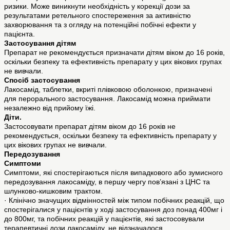
ризики. Може виникнути необхідність у корекції дози за
результатами ретельного спостереження за активністю
захворювання та з огляду на потенційні побічні ефекти у
пацієнта.
Застосування дітям
Препарат не рекомендується призначати дітям віком до 16 років,
оскільки безпеку та ефективність препарату у цих вікових групах
не вивчали.
Спосіб застосування
Лакосамід, таблетки, вкриті плівковою оболонкою, призначені
для перорального застосування. Лакосамід можна приймати
незалежно від прийому їжі.
Діти.
Застосовувати препарат дітям віком до 16 років не
рекомендується, оскільки безпеку та ефективність препарату у
цих вікових групах не вивчали.
Передозування
Симптоми
Симптоми, які спостерігаються після випадкового або зумисного
передозування лакосаміду, в першу чергу пов’язані з ЦНС та
шлунково-кишковим трактом.
· Клінічно значущих відмінностей між типом побічних реакцій, що
спостерігалися у пацієнтів у ході застосування доз понад 400мг і
до 800мг, та побічних реакцій у пацієнтів, які застосовували
терапевтичні дози лакосаміду, не відзначалося.