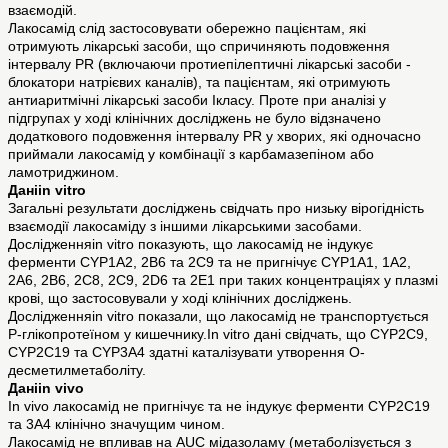
взаємодій.
Лакосамід слід застосовувати обережно пацієнтам, які
отримують лікарські засоби, що спричиняють подовження
інтервалу PR (включаючи протиепілептичні лікарські засоби -
блокатори натрієвих каналів), та пацієнтам, які отримують
антиаритмічні лікарські засоби Iкласу. Проте при аналізі у
підгрупах у ході клінічних досліджень не було відзначено
додаткового подовження інтервалу PR у хворих, які одночасно
приймали лакосамід у комбінації з карбамазепіном або
ламотриджином.
Даніin vitro
Загальні результати досліджень свідчать про низьку вірогідність
взаємодії лакосаміду з іншими лікарськими засобами.
Дослідженняin vitro показують, що лакосамід не індукує
ферменти CYP1A2, 2B6 та 2C9 та не пригнічує CYP1A1, 1A2,
2A6, 2B6, 2C8, 2C9, 2D6 та 2E1 при таких концентраціях у плазмі
крові, що застосовували у ході клінічних досліджень.
Дослідженняin vitro показали, що лакосамід не транспортується
Р-глікопротеїном у кишечнику.In vitro дані свідчать, що CYP2C9,
CYP2C19 та CYP3A4 здатні каталізувати утворення О-
десметилметаболіту.
Данііn vivo
Іn vivo лакосамід не пригнічує та не індукує ферменти CYP2C19
та 3А4 клінічно значущим чином.
Лакосамід не впливав на AUC мідазоламу (метаболізується з