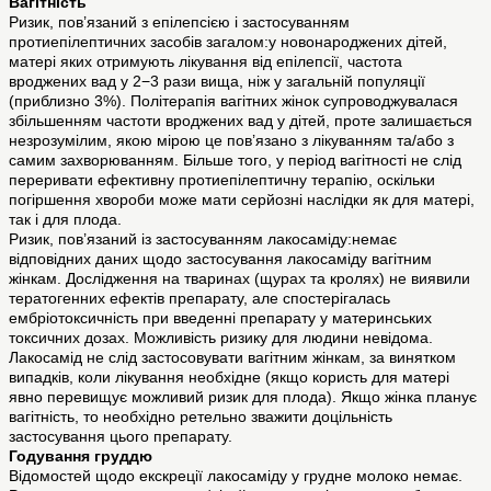
Вагітність
Ризик, пов’язаний з епілепсією і застосуванням
протиепілептичних засобів загалом:у новонароджених дітей,
матері яких отримують лікування від епілепсії, частота
вроджених вад у 2−3 рази вища, ніж у загальній популяції
(приблизно 3%). Політерапія вагітних жінок супроводжувалася
збільшенням частоти вроджених вад у дітей, проте залишається
незрозумілим, якою мірою це пов’язано з лікуванням та/або з
самим захворюванням. Більше того, у період вагітності не слід
переривати ефективну протиепілептичну терапію, оскільки
погіршення хвороби може мати серйозні наслідки як для матері,
так і для плода.
Ризик, пов’язаний із застосуванням лакосаміду:немає
відповідних даних щодо застосування лакосаміду вагітним
жінкам. Дослідження на тваринах (щурах та кролях) не виявили
тератогенних ефектів препарату, але спостерігалась
ембріотоксичність при введенні препарату у материнських
токсичних дозах. Можливість ризику для людини невідома.
Лакосамід не слід застосовувати вагітним жінкам, за винятком
випадків, коли лікування необхідне (якщо користь для матері
явно перевищує можливий ризик для плода). Якщо жінка планує
вагітність, то необхідно ретельно зважити доцільність
застосування цього препарату.
Годування груддю
Відомостей щодо екскреції лакосаміду у грудне молоко немає.