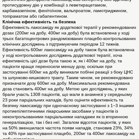
протисудомну дію у комбінації з леветирацетамом,
карбамазепіном, фенітоїном, вальпроатом, ламотриджином,
топіраматом або габапентином.
Клінічна ефективність та безпека
Ефективність лакосаміду як додаткової терапії у рекомендованих
дозах (200мг на добу, 400мг на добу) була встановлена у ході
трьох багатоцентрових рандомізованих плацебо-контрольованих
клінічних досліджень з підтримуючим періодом 12 тижнів.
Ефективність 600мг лакосаміду на добу також була встановлена
у ході контрольованих досліджень додаткової терапії, хоча
ефективність цієї дози була такою ж, як і 400мг на добу, та
пацієнти краще переносили меншу дозу, оскільки при
застосуванні 600мг на добу виникали побічні реакції з боку ЦНС
та шлунково-кишкового тракту. Таким чином, не рекомендовано
призначати дозу 600мг на добу. Максимальна рекомендована
доза становить 400мг на добу. Метою цих досліджень, у яких
брали участь 1308 пацієнтів, що мали в анамнезі у середньому
23 роки парціальних нападів, було оцінити ефективність та
безпеку лакосаміду при одночасному застосуванні з 1−3 іншими
протиепілептичними лікарськими засобами у пацієнтів із
неконтрольованими парціальними нападами як із вторинною
генералізацією, так і без неї. Загалом відсоток пацієнтів, у яких
на 50% зменшилася частота появи нападів, становив 23%, 34%
та 40% при застосуванні плацебо, 200мг та 400мг лакосаміду на