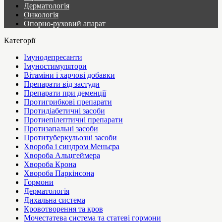
Дерматологія
Онкологія
Опорно-руховий апарат
Категорії
Імунодепресанти
Імуностимулятори
Вітаміни і харчові добавки
Препарати від застуди
Препарати при деменції
Протигрибкові препарати
Протидіабетичні засоби
Протиепілептичні препарати
Протизапальні засоби
Протитуберкульозні засоби
Хвороба і синдром Меньєра
Хвороба Альцгеймера
Хвороба Крона
Хвороба Паркінсона
Гормони
Дерматологія
Дихальна система
Кровотворення та кров
Мочестатева система та статеві гормони