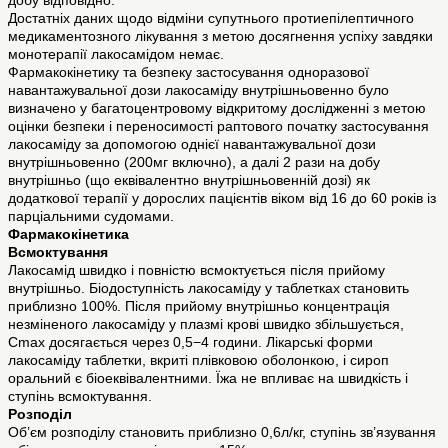
добу відповідно.
Достатніх даних щодо відміни супутнього протиепілептичного
медикаментозного лікування з метою досягнення успіху завдяки
монотерапії лакосамідом немає.
Фармакокінетику та безпеку застосування одноразової
навантажувальної дози лакосаміду внутрішньовенно було
визначено у багатоцентровому відкритому дослідженні з метою
оцінки безпеки і переносимості раптового початку застосування
лакосаміду за допомогою однієї навантажувальної дози
внутрішньовенно (200мг включно), а далі 2 рази на добу
внутрішньо (що еквівалентно внутрішньовенній дозі) як
додаткової терапії у дорослих пацієнтів віком від 16 до 60 років із
парціальними судомами.
Фармакокінетика
Всмоктування
Лакосамід швидко і повністю всмоктується після прийому
внутрішньо. Біодоступність лакосаміду у таблетках становить
приблизно 100%. Після прийому внутрішньо концентрація
незміненого лакосаміду у плазмі крові швидко збільшується,
Cmax досягається через 0,5−4 години. Лікарські форми
лакосаміду таблетки, вкриті плівковою оболонкою, і сироп
оральний є біоеквівалентними. Їжа не впливає на швидкість і
ступінь всмоктування.
Розподіл
Об’єм розподілу становить приблизно 0,6л/кг, ступінь зв’язування