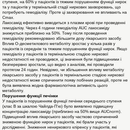
ступеня, на 60% у пацієнтів із тяжким порушенням функції нирок
та у пацієнтів у термінальній стадії ниркових захворювань, що
потребують гемодіалізу. Проте ці захворювання не впливають на
Cmax.
Лакосамід ефективно виводиться з плазми крові при проведенні
гемодіалізу. Через 4 години гемодіалізу AUC лакосаміду
знижується приблизно на 50%. Тому після проведення
гемодіалізу рекомендовано збільшити дозу лікарського засобу.
Вплив О-десметилового метаболіту зростає у кілька разів у
пацієнтів із середнім та тяжким порушенням функції нирок. Якщо
гемодіаліз у пацієнтів із термінальною стадією ниркової
недостатності не проводився, ці значення були підвищеними і
безперервно зростали, що видно з аналізів, які проводили
протягом 24 годин. Невідомо, чи збільшення впливу метаболіту
лікарського засобу у пацієнтів із термінальною стадією ниркової
недостатності може спричинити появу побічних реакцій, проте не
була виявлена жодна фармакологічна активність цього
метаболіту.
Порушення функції печінки
У пацієнтів із порушенням функції печінки середнього ступеня
(клас В за шкалою Чайлда-П’ю) було виявлено підвищену
концентрацію лакосаміду (приблизно на 50% вище AUCnorm).
Підвищений вплив лікарського засобу частково спричинений
зниженою функцією нирок у пацієнтів, які брали участь у
дослідженні. Зниження нениркового кліренсу у пацієнтів, які