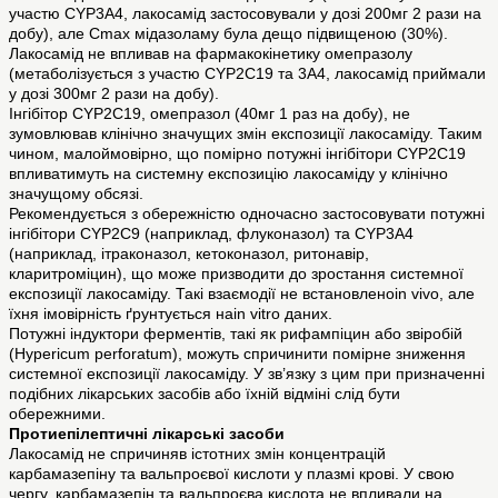
участю CYP3A4, лакосамід застосовували у дозі 200мг 2 рази на
добу), але Cmax мідазоламу була дещо підвищеною (30%).
Лакосамід не впливав на фармакокінетику омепразолу
(метаболізується з участю CYP2C19 та 3A4, лакосамід приймали
у дозі 300мг 2 рази на добу).
Інгібітор CYP2C19, омепразол (40мг 1 раз на добу), не
зумовлював клінічно значущих змін експозиції лакосаміду. Таким
чином, малоймовірно, що помірно потужні інгібітори CYP2C19
впливатимуть на системну експозицію лакосаміду у клінічно
значущому обсязі.
Рекомендується з обережністю одночасно застосовувати потужні
інгібітори CYP2C9 (наприклад, флуконазол) та CYP3A4
(наприклад, ітраконазол, кетоконазол, ритонавір,
кларитроміцин), що може призводити до зростання системної
експозиції лакосаміду. Такі взаємодії не встановленоin vivo, але
їхня імовірність ґрунтується наin vitro даних.
Потужні індуктори ферментів, такі як рифампіцин або звіробій
(Hypericum perforatum), можуть спричинити помірне зниження
системної експозиції лакосаміду. У зв’язку з цим при призначенні
подібних лікарських засобів або їхній відміні слід бути
обережними.
Протиепілептичні лікарські засоби
Лакосамід не спричиняв істотних змін концентрацій
карбамазепіну та вальпроєвої кислоти у плазмі крові. У свою
чергу, карбамазепін та вальпроєва кислота не впливали на