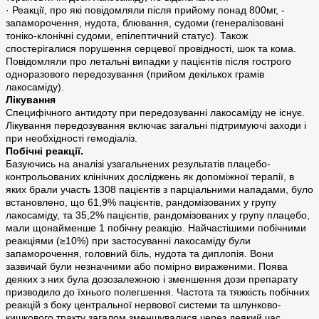
· Реакції, про які повідомляли після прийому понад 800мг, -
запаморочення, нудота, блювання, судоми (генералізовані
тоніко-клонічні судоми, епілептичний статус). Також
спостерігалися порушення серцевої провідності, шок та кома.
Повідомляли про летальні випадки у пацієнтів після гострого
одноразового передозування (прийом декількох грамів
лакосаміду).
Лікування
Специфічного антидоту при передозуванні лакосаміду не існує.
Лікування передозування включає загальні підтримуючі заходи і
при необхідності гемодіаліз.
Побічні реакції.
Базуючись на аналізі узагальнених результатів плацебо-
контрольованих клінічних досліджень як допоміжної терапії, в
яких брали участь 1308 пацієнтів з парціальними нападами, було
встановлено, що 61,9% пацієнтів, рандомізованих у групу
лакосаміду, та 35,2% пацієнтів, рандомізованих у групу плацебо,
мали щонайменше 1 побічну реакцію. Найчастішими побічними
реакціями (≥10%) при застосуванні лакосаміду були
запаморочення, головний біль, нудота та диплопія. Вони
зазвичай були незначними або помірно вираженими. Поява
деяких з них була дозозалежною і зменшення дози препарату
призводило до їхнього полегшення. Частота та тяжкість побічних
реакцій з боку центральної нервової системи та шлунково-
кишкового тракту загалом зменшувалися через деякий час.