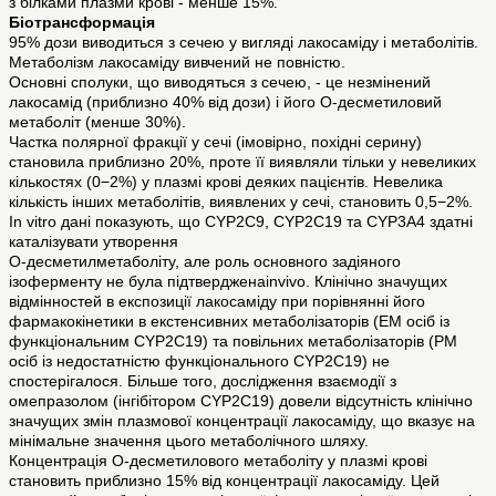
з білками плазми крові - менше 15%.
Біотрансформація
95% дози виводиться з сечею у вигляді лакосаміду і метаболітів.
Метаболізм лакосаміду вивчений не повністю.
Основні сполуки, що виводяться з сечею, - це незмінений
лакосамід (приблизно 40% від дози) і його О-десметиловий
метаболіт (менше 30%).
Частка полярної фракції у сечі (імовірно, похідні серину)
становила приблизно 20%, проте її виявляли тільки у невеликих
кількостях (0−2%) у плазмі крові деяких пацієнтів. Невелика
кількість інших метаболітів, виявлених у сечі, становить 0,5−2%.
In vitro дані показують, що CYP2C9, CYP2C19 та CYP3A4 здатні
каталізувати утворення
О-десметилметаболіту, але роль основного задіяного
ізоферменту не була підтвердженаinvivo. Клінічно значущих
відмінностей в експозиції лакосаміду при порівнянні його
фармакокінетики в екстенсивних метаболізаторів (ЕМ осіб із
функціональним CYP2C19) та повільних метаболізаторів (РМ
осіб із недостатністю функціонального CYP2C19) не
спостерігалося. Більше того, дослідження взаємодії з
омепразолом (інгібітором CYP2C19) довели відсутність клінічно
значущих змін плазмової концентрації лакосаміду, що вказує на
мінімальне значення цього метаболічного шляху.
Концентрація О-десметилового метаболіту у плазмі крові
становить приблизно 15% від концентрації лакосаміду. Цей