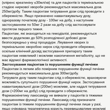
(кліренс креатиніну ≤30мл/хв) та для пацієнтів із термінальною
стадією ниркової хвороби рекомендується максимальна доза
250мг/добу. Таким пацієнтам титрування дози слід проводити з
обережністю. Якщо призначено навантажувальну дозу,
одноразову початкову дозу - 100мг на добу, з наступним
застосуванням по 50мг 2 рази на добу слід застосовувати
протягом першого тижня.
Пацієнтам, які знаходяться на гемодіалізі, рекомендується
ввести додатково до 50% розподіленої добової дози
безпосередньо у кінці процедури. Лікування хворих із
термінальною хворобою нирок слід проводити обережно,
оскільки клінічний досвід застосування препарату таким
пацієнтам невеликий і можливе накопичення метаболіту, що не
має відомої фармакологічної активності.
Застосування пацієнтам із порушенням функції печінки
Пацієнтам із легким або помірним порушенням функції печінки
рекомендується максимальна доза 300мг/добу.
Титрувати дозу таким пацієнтам слід з обережністю, враховуючи
можливість супутнього порушення функції нирок. Застосування
навантажувальної дози (200мг) можливе, але надалі титрування
дози (>200мг на добу) слід проводити з обережністю.
Фармакокінетику лакосаміду не вивчали у пацієнтів із тяжкими
порушеннями функції печінки. Лакосамід слід призначати
пацієнтам із тяжким порушенням функції печінки лише у разі,
якщо очікувана терапевтична користь перевищуватиме можливі