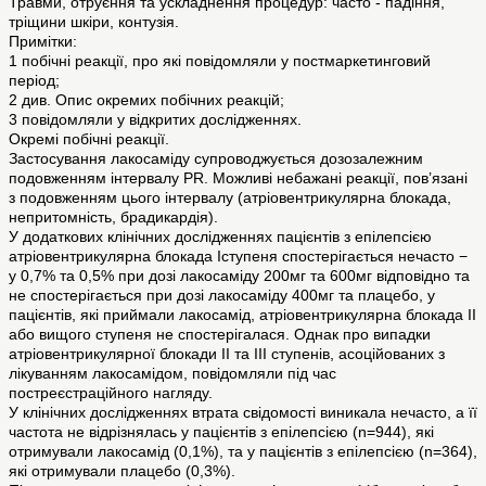
Травми, отруєння та ускладнення процедур: часто - падіння,
тріщини шкіри, контузія.
Примітки:
1 побічні реакції, про які повідомляли у постмаркетинговий
період;
2 див. Опис окремих побічних реакцій;
3 повідомляли у відкритих дослідженнях.
Окремі побічні реакції.
Застосування лакосаміду супроводжується дозозалежним
подовженням інтервалу PR. Можливі небажані реакції, пов’язані
з подовженням цього інтервалу (атріовентрикулярна блокада,
непритомність, брадикардія).
У додаткових клінічних дослідженнях пацієнтів з епілепсією
атріовентрикулярна блокада Iступеня спостерігається нечасто −
у 0,7% та 0,5% при дозі лакосаміду 200мг та 600мг відповідно та
не спостерігається при дозі лакосаміду 400мг та плацебо, у
пацієнтів, які приймали лакосамід, атріовентрикулярна блокада ІІ
або вищого ступеня не спостерігалася. Однак про випадки
атріовентрикулярної блокади ІІ та ІІІ ступенів, асоційованих з
лікуванням лакосамідом, повідомляли під час
постреєстраційного нагляду.
У клінічних дослідженнях втрата свідомості виникала нечасто, а її
частота не відрізнялась у пацієнтів з епілепсією (n=944), які
отримували лакосамід (0,1%), та у пацієнтів з епілепсією (n=364),
які отримували плацебо (0,3%).