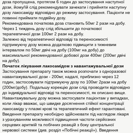
доза пропущена, протягом 6 годин до застосування наступної
дози, йому/їй слід рекомендувати зачекати і прийняти наступну
дозу лакосаміду відповідно до режиму застосування. Пацієнти не
повинні приймати подвійну дозу.
Рекомендована початкова доза становить 50мг 2 рази на добу.
Через 1 тиждень дозу слід збільшити до початкової
терапевтичної дози 100мг 2 рази на добу.
Залежно від терапевтичної відповіді та переносимості
підтримуючу дозу можна додатково підвищити з тижневим
інтервалом по 50мг двічі на добу (100мг на добу) до
максимальної рекомендованої добової дози 400мг (200мг двічі
на добу).
Початок лікування лакосамідом з навантажувальної дози
Застосування препарату також можна розпочати з одноразової
навантажувальної дози - 200мг, надалі, приблизно через 12
годин, застосовувати підтримуючу дозу по 100мг 2рази на добу
(200мг/добу). Подальшу корекцію дози слід проводити відповідно
до індивідуальної відповіді та переносимості, як описано вище.
Навантажувальну дозу можна застосувати пацієнтам у випадках,
коли лікар вважає, що швидке досягнення стійкої концентрації
лакосаміду у плазмі крові та терапевтичний ефект гарантовані.
Введення препарату необхідно здійснювати під наглядом лікаря
з урахуванням можливості підвищення частоти серйозних
серцевих аритмій та побічних реакцій з боку центральної
нервової системи (див. розділ «Побічні реакції»). Введення