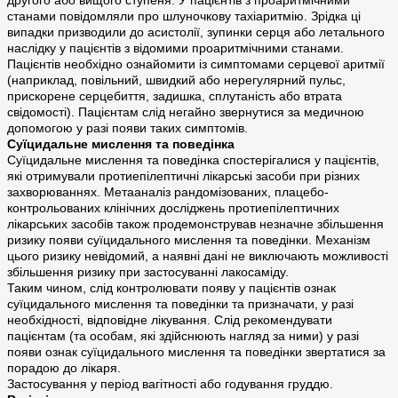
другого або вищого ступеня. У пацієнтів з проаритмічними
станами повідомляли про шлуночкову тахіаритмію. Зрідка ці
випадки призводили до асистолії, зупинки серця або летального
наслідку у пацієнтів з відомими проаритмічними станами.
Пацієнтів необхідно ознайомити із симптомами серцевої аритмії
(наприклад, повільний, швидкий або нерегулярний пульс,
прискорене серцебиття, задишка, сплутаність або втрата
свідомості). Пацієнтам слід негайно звернутися за медичною
допомогою у разі появи таких симптомів.
Суїцидальне мислення та поведінка
Суїцидальне мислення та поведінка спостерігалися у пацієнтів,
які отримували протиепілептичні лікарські засоби при різних
захворюваннях. Метааналіз рандомізованих, плацебо-
контрольованих клінічних досліджень протиепілептичних
лікарських засобів також продемонстрував незначне збільшення
ризику появи суїцидального мислення та поведінки. Механізм
цього ризику невідомий, а наявні дані не виключають можливості
збільшення ризику при застосуванні лакосаміду.
Таким чином, слід контролювати появу у пацієнтів ознак
суїцидального мислення та поведінки та призначати, у разі
необхідності, відповідне лікування. Слід рекомендувати
пацієнтам (та особам, які здійснюють нагляд за ними) у разі
появи ознак суїцидального мислення та поведінки звертатися за
порадою до лікаря.
Застосування у період вагітності або годування груддю.