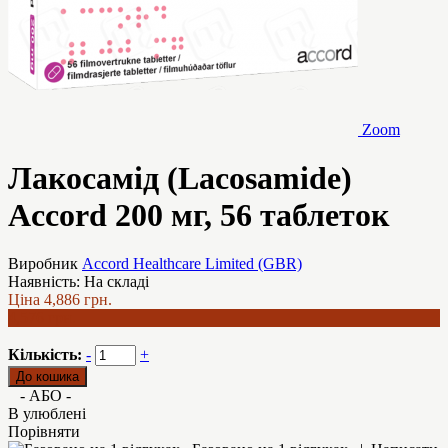
Zoom
Лакосамід (Lacosamide)
Accord 200 мг, 56 таблеток
Виробник
Accord Healthcare Limited (GBR)
Наявність:
На складі
Ціна
4,886 грн.
4,576 грн.
Кількість:
-
+
- АБО -
В улюблені
Порівняти