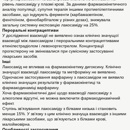
рівень лакосаміду у плазмі крові. За даними фармакокінетичного
аналізу популяції, супутня терапія іншими протиепілептичними
засобами, що індукують ферменти (карбамазепіном,
фенітоїном, фенобарбіталом у різних дозах), знижувала
загальну системну експозицію лакосаміду на 25%.
Пероральні контрацептиви
У дослідженні взаємодії не виявлено ознак клінічно значущої
взаємодії між лакосамідом і пероральними контрацептивами
етинілестрадіолом і левоноргестрелом. Концентрації
прогестерону не змінювалися при сумісному застосуванні
лікарських засобів.
Інші
Лакосамід не впливав на фармакокінетику дигоксину. Клінічно
значущої взаємодії лакосаміду та метформіну не виявлено.
Одночасне застосування варфарину з лакосамідом не виявило
клінічно значущих результатів у фармакокінетиці та
фармакодинаміці варфарину.
Хоча фармакокінетичні дані щодо взаємодії лакосаміду з
алкоголем відсутні, не можна виключити фармакодинамічний
ефект.
Ступінь зв’язування лакосаміду з білками низька і становить
менше 15%. У зв’язку з цим клінічно значуща взаємодія з іншими
лікарськими засобами, що зв’язуються з білками крові,
малоймовірна.
Особливості застосування.