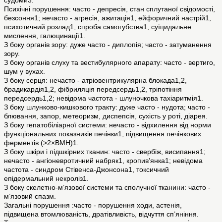
судоми3.
Психічні порушення: часто - депресія, стан сплутаної свідомості,
безсоння1; нечасто - агресія, ажитація1, ейфоричний настрій1,
психотичний розлад1, спроба самогубства1, суїцидальне
мислення, галюцинації1.
З боку органів зору: дуже часто - диплопія; часто - затуманення
зору.
З боку органів слуху та вестибулярного апарату: часто - вертиго,
шум у вухах.
З боку серця: нечасто - атріовентрикулярна блокада1,2,
брадикардія1,2, фібриляція передсердь1,2, тріпотіння
передсердь1,2; невідома частота - шлуночкова тахіаритмія1.
З боку шлунково-кишкового тракту: дуже часто - нудота; часто -
блювання, запор, метеоризм, диспепсія, сухість у роті, діарея.
З боку гепатобіліарної системи: нечасто - відхилення від норми
функціональних показників печінки1, підвищення печінкових
ферментів (>2×ВМН)1.
З боку шкіри і підшкірних тканин: часто - свербіж, висипання1;
нечасто - ангіоневротичний набряк1, кропив’янка1; невідома
частота - синдром Стівенса-Джонсона1, токсичний
епідермальний некроліз1.
З боку скелетно-м’язової системи та сполучної тканини: часто -
м’язовий спазм.
Загальні порушення :часто - порушення ходи, астенія,
підвищена втомлюваність, дратівливість, відчуття сп’яніння.