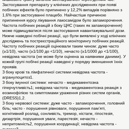
Застосування препарату у клінічних дослідженнях при появі
побічних ефектів було припинено у 12,2% випадків порівняно з
1,6% при застосуванні плацебо. Найчастіше причиною
припинення курсу лікування лакосамідом було запаморочення.
Частота побічних реакцій з боку ЦНС (таких як запаморочення)
може підвищуватися після застосування навантажувальної дози.
Нижче наведені побічні реакції, що були виявлені у ході клінічних
досліджень та постреєстраційного моніторингу побічних реакцій.
Частоту побічних реакцій оцінювали таким чином: дуже часто
(≥1/10), часто (≥1/100 до <1/10), нечасто (≥1/1000 до <1/100),
невідома частота (не може бути оцінена за наявними даними). У
кожній групі побічні реакції наведені у порядку зменшення їхніх
проявів.
З боку крові та лімфатичної системи:невідома частота -
агранулоцитоз1.
З боку імунної системи: нечасто - медикаментозна
гіперчутливість1; невідома частота - медикаментозна реакція з
еозинофілією та симптомами ураження різних систем органів,
(DRESS)1,2.
З боку нервової системи: дуже часто - запаморочення, головний
біль; часто - порушення рівноваги, порушення пам’яті,
когнітивний розлад, сонливість, тремор, ністагм, гіпостезія,
дизартрія, порушення уваги, парестезія; нечасто -
непритомність2, порушення координації; невідома частота -