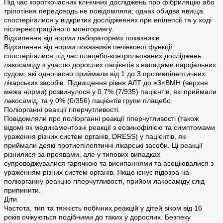
Під час короткочасних клінічних досліджень про фібриляцію або
тріпотіння передсердь не повідомляли; однак обидва явища
спостерігалися у відкритих дослідженнях при епілепсії та у ході
післяреєстраційного моніторингу.
Відхилення від норми лабораторних показників.
Відхилення від норми показників печінкової функції
спостерігалися під час плацебо-контрольованих досліджень
лакосаміду з участю дорослих пацієнтів з нападами парціальних
судом, які одночасно приймали від 1 до 3 протиепілептичних
лікарських засобів. Підвищення рівня АЛТ до ≥3×ВМН (верхня
межа норми) розвинулося у 0,7% (7/935) пацієнтів, які приймали
лакосамід, та у 0% (0/356) пацієнтів групи плацебо.
Поліорганні реакції гіперчутливості.
Повідомляли про поліорганні реакції гіперчутливості (також
відомі як медикаментозні реакції з еозинофілією та симптомами
ураження різних систем органів, DRESS) у пацієнтів, які
приймали деякі протиепілептичні лікарські засоби. Ці реакції
різнилися за проявами, але у типових випадках
супроводжувалися гарячкою та висипаннями та асоціювалися з
ураженням різних систем органів. Якщо існує підозра на
поліорганну реакцію гіперчутливості, прийом лакосаміду слід
припинити.
Діти.
Частота, тип та тяжкість побічних реакцій у дітей віком від 16
років очікуються подібними до таких у дорослих. Безпеку