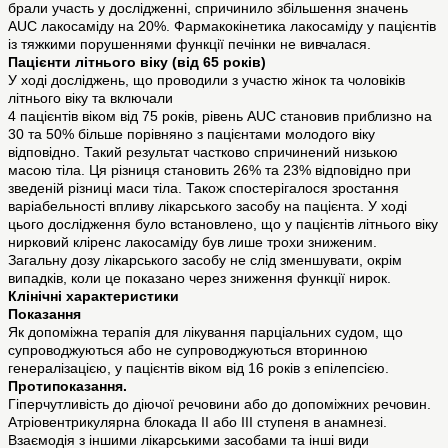
брали участь у дослідженні, спричинило збільшення значень
AUC лакосаміду на 20%. Фармакокінетика лакосаміду у пацієнтів
із тяжкими порушеннями функції печінки не вивчалася.
Пацієнти літнього віку (від 65 років)
У ході досліджень, що проводили з участю жінок та чоловіків
літнього віку та включали
4 пацієнтів віком від 75 років, рівень AUC становив приблизно на
30 та 50% більше порівняно з пацієнтами молодого віку
відповідно. Такий результат частково спричинений низькою
масою тіла. Ця різниця становить 26% та 23% відповідно при
зведеній різниці маси тіла. Також спостерігалося зростання
варіабельності впливу лікарського засобу на пацієнта. У ході
цього дослідження було встановлено, що у пацієнтів літнього віку
нирковий кліренс лакосаміду був лише трохи зниженим.
Загальну дозу лікарського засобу не слід зменшувати, окрім
випадків, коли це показано через зниження функції нирок.
Клінічні характеристики
Показання
Як допоміжна терапія для лікування парціальних судом, що
супроводжуються або не супроводжуються вторинною
генералізацією, у пацієнтів віком від 16 років з епілепсією.
Протипоказання.
Гіперчутливість до діючої речовини або до допоміжних речовин.
Атріовентрикулярна блокада II або III ступеня в анамнезі.
Взаємодія з іншими лікарськими засобами та інші види