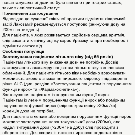
навантажувальної дози не було вивчено при гострих станах,
таких як епілептичний статус.
Припинення застосування
Відповідно до сучасної клінічної практики відміняти лікарський
засіб Лакозам® рекомендується поступово (знижуючи дозу на
200мг на тиждень).
Для пацієнтів, у яких розвивається серйозна серцева аритмія,
слід виконати клінічну оцінку користі/ризику та при необхідності
відмінити лакосамід.
Особливі популяції
Застосування пацієнтам літнього віку (від 65 років)
Пацієнтам літнього віку зниження дози не потрібне. Досвід
застосування лакосаміду пацієнтам літнього віку з епілепсією
обмежений. Для пацієнтів літнього віку необхідно враховувати
можливість вікового зниження ниркового кліренсу і підвищення
рівня AUC (див. розділи «Застосування пацієнтам із порушенням
функції нирок» та «Фармакокінетика»).
Застосування пацієнтам із порушенням функції нирок
Пацієнтам із легким порушенням функції нирок або помірним
порушенням функції нирок (кліренс креатиніну >30мл/хв)
корекція дози не потрібна.
Для пацієнтів із легким або помірним порушенням функції нирок
можливе застосування навантажувальної дози (200мг), але
надалі титрування дози (>200мг на добу) слід проводити з
обережністю. Для хворих із тяжкою нирковою недостатністю