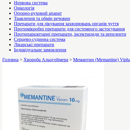
Нервова система
Онкологія
Опорно-руховий апарат
Травлення та обмін речовин
Препарати для лікування захворювань органів чуття
Протимікробні препарати для системного застосування
Протипаразитарні препарати, інсектициди та репеленти
Серцево-судинна система
Лікарські препарати
Індивідуальне замовлення
Головна
>
Хвороба Альцгеймера
>
Мемантин (Memantine) Vipha