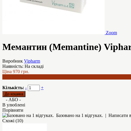
Zoom
Мемантин (Memantine) Vipharm
Виробник
Vipharm
Наявність:
На складі
Ціна
970 грн.
801 грн.
Кількість:
-
+
- АБО -
В улюблені
Порівняти
Базовано на 1 відгуках.
|
Написати в
Схожі (10)