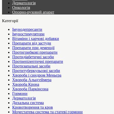
Дерматологія
Онкологія
Опорно-руховий апарат
Категорії
Імунодепресанти
Імуностимулятори
Вітаміни і харчові добавки
Препарати від застуди
Препарати при деменції
Протигрибкові препарати
Протидіабетичні засоби
Протиепілептичні препарати
Протизапальні засоби
Протитуберкульозні засоби
Хвороба і синдром Меньєра
Хвороба Альцгеймера
Хвороба Крона
Хвороба Паркінсона
Гормони
Дерматологія
Дихальна система
Кровотворення та кров
Мочестатева система та статеві гормони