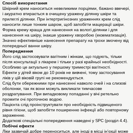
Спосіб використання
Шкірний крем наноситься невеликими порціями, бажано ввечері,
і акуратно втирається в очищену уражену ділянку шкіри та
прилеглі ділянки. При інтертригінозних ураженнях крем слід
наносити лише тонким шаром, щоб запобігти мацерації шкіри.
Форма крему краща для нанесення на вологі ділянки і для
нанесення на шкіру, інакше уражену хворобою (екзематизація).
Значно ефективніше нанесення препарату на трохи змочену від
попередньої ванни шкіру.
Попередження
Його слід застосовувати вагітним і жінкам, що годують, тільки
після консультації з лікарем і тільки у разі крайньої необхідності.
Особливо це актуально у першому триместрі вагітності.
Ефекти у дітей віком до 10 років не вивчені, тому застосування
ліків у цій віковій групі не рекомендується.
Слід бути обережними при нанесенні навколо очей і на слизові
оболонки, так як вони можуть викликати тимчасове
роздратування. При випадковому попаданні у вічі ретельно
промити очі проточною водою.
Пацієнта слід проінструктувати про необхідність підвищеного
рівня гігієни, щоб запобігти поширенню інфекції або повторному
зараженню.
Додаткові спеціальні попередження наведені у SPC (розділ 4.4).
Побічні ефекти
Ліки зазвичай добре переноситься, але іноді в місці ін'єкції може