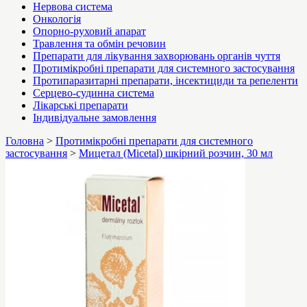
Нервова система
Онкологія
Опорно-руховий апарат
Травлення та обмін речовин
Препарати для лікування захворювань органів чуття
Протимікробні препарати для системного застосування
Протипаразитарні препарати, інсектициди та репеленти
Серцево-судинна система
Лікарські препарати
Індивідуальне замовлення
Головна
>
Протимікробні препарати для системного
застосування
>
Мицетал (Micetal) шкірний розчин, 30 мл