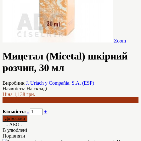
Zoom
Мицетал (Micetal) шкірний
розчин, 30 мл
Виробник
J. Uriach y Compaňía, S.A. (ESP)
Наявність:
На складі
Ціна
1,138 грн.
879 грн.
Кількість:
-
+
- АБО -
В улюблені
Порівняти