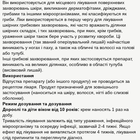
Він використовується для місцевого лікування поверхневих
захворювань шкіри, викликаних дерматофітами, дріжджами,
грибами та іншими мікроорганізмами, які класифікуються як
гриби. Ліки використовуються в першу чергу для лікування
шкірних грибкових захворювань, які часто вражають ділянки
шкірних складок, і тих захворювань, при яких, крім грибків,
ураження шкіри також бере участь у розвитку хвороби. Ці
захворювання (так званий оперізувальний лишай) найчастіше
виникають у ногах і паху, а також на обличчі та волоссі на голові
або тулубі.
Інші грибкові захворювання, при яких застосовується препарат,
виникають на великих ділянках, особливо в області тулуба
(висівковий лишай).
Використання
Відпустка препарату (або іншого продукту) не проводиться за
рецептом лікаря. Продукт призначений для зовнішнього
застосування (наноситься на шкіру, волосся, нігті або слизові
оболонки).
Режим дозування та дозування
Дорослі та діти віком від 10 років:
крем наносять 1 раз на
добу.
Тривалість лікування залежить від типу ураження, інфекційного
мікроорганізму та осередку інфекції, зазвичай 2-4 тижні. Якщо
ефект від лікування не виявляється протягом 4 тижнів, лікування
слід припинити та переглянути діагноз.