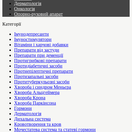
Дерматологія
Онкологія
Опорно-руховий апарат
Категорії
Імунодепресанти
Імуностимулятори
Вітаміни і харчові добавки
Препарати від застуди
Препарати при деменції
Протигрибкові препарати
Протидіабетичні засоби
Протиепілептичні препарати
Протизапальні засоби
Протитуберкульозні засоби
Хвороба і синдром Меньєра
Хвороба Альцгеймера
Хвороба Крона
Хвороба Паркінсона
Гормони
Дерматологія
Дихальна система
Кровотворення та кров
Мочестатева система та статеві гормони