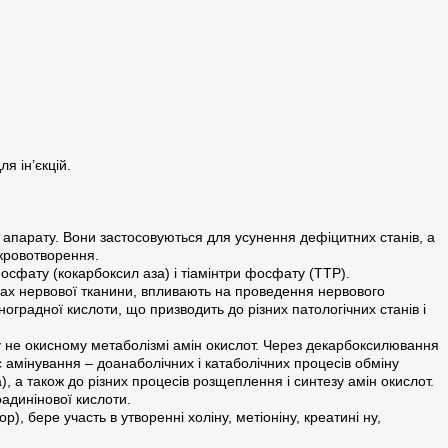
я ін’єкцій.
о апарату. Вони застосовуються для усунення дефіцитних станів, а
 кровотворення.
осфату (кокарбоксил аза) і тіамінтри фосфату (ТТР).
сах нервової тканини, впливають на проведення нервового
ноградної кислоти, що призводить до різних патологічних станів і
у не окисному метаболізмі амін окислот. Через декарбоксилювання
нс амінування – доанаболічних і катаболічних процесів обміну
 а також до різних процесів розщеплення і синтезу амін окислот.
оадинінової кислоти.
, бере участь в утворенні холіну, метіоніну, креатині ну,