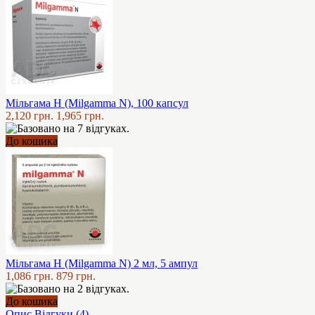
Мільгама Н (Milgamma N), 100 капсул
2,120 грн.
1,965 грн.
До кошика
Мільгама Н (Milgamma N) 2 мл, 5 ампул
1,086 грн.
879 грн.
До кошика
Опис
Відгуки (4)