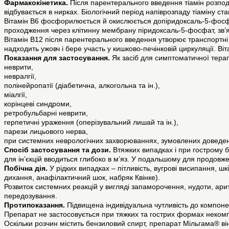
Фармакокінетика.
Після парентерального введення тіамін розпод
відбувається в нирках. Біологічний період напіврозпаду тіаміну с
Вітамін В6 фосфорилюється й окислюється допіридоксаль-5-фосфат
проходження через клітинну мембрану піридоксаль-5-фосфат, зв’я
Вітамін В12 після парентерального введення утворює транспортні
надходить ужовч і бере участь у кишково-печінковій циркуляції. В
Показання для застосування.
Як засіб для симптоматичної терап
неврити,
невралгії,
полінейропатії (діабетична, алкогольна та ін.),
міалгії,
корінцеві синдроми,
ретробульбарні неврити,
герпетичні ураження (оперізувальний лишай та ін.),
парези лицьового нерва,
при системних неврологічних захворюваннях, зумовлених доведени
Спосіб застосування та дози.
Втяжких випадках і при гострому б
для ін’єкцій вводиться глибоко в м’яз. У подальшому для продовже
Побічна дія.
У рідких випадках – пітливість, вугрові висипання, шк
дихання, анафілактичний шок, набряк Квінке).
Розвиток системних реакцій у вигляді запаморочення, нудоти, ари
передозування.
Протипоказання.
Підвищена індивідуальна чутливість до компоне
Препарат не застосовується при тяжких та гострих формах некомп
Оскільки розчин містить бензиловий спирт, препарат Мільгама® він