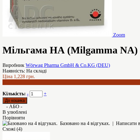
Zoom
Мільгама НА (Milgamma NA) 1
Виробник
Wörwag Pharma GmbH & Co.KG (DEU)
Наявність:
На складі
Ціна
1,228 грн.
1,060 грн.
Кількість:
-
+
- АБО -
В улюблені
Порівняти
Базовано на 4 відгуках.
|
Написати в
Схожі (4)