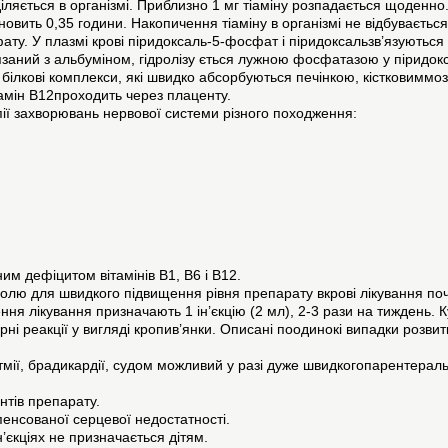
іляється в організмі. Приблизно 1 мг тіаміну розпадається щоден
тановить 0,35 години. Накопичення тіаміну в організмі не відбуваєт
у. У плазмі крові піридоксаль-5-фосфат і піридоксальзв’язуються 
заний з альбуміном, гідролізу ється лужною фосфатазою у піридок
 білкові комплекси, які швидко абсорбуються печінкою, кістковимм
ітамін В12проходить через плаценту.
ії захворювань нервової системи різного походження:
м дефіцитом вітамінів В1, В6 і В12.
олю для швидкого підвищення рівня препарату вкрові лікування поч
ння лікування призначають 1 ін’єкцію (2 мл), 2-3 рази на тиждень. 
ірні реакції у вигляді кропив’янки. Описані поодинокі випадки розви
тмії, брадикардії, судом можливий у разі дуже швидкогопарентерал
нтів препарату.
енсованої серцевої недостатності.
’єкціях не призначається дітям.