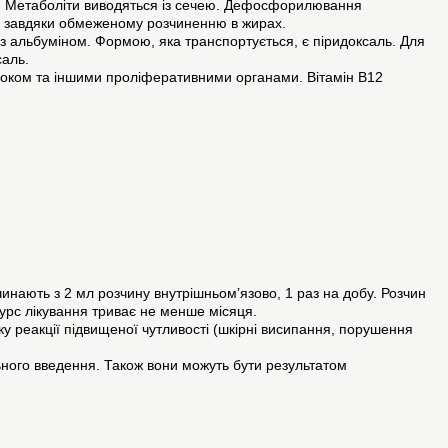
но. Метаболіти виводяться із сечею. Дефосфорилювання
ься завдяки обмеженому розчиненню в жирах.
з альбуміном. Формою, яка транспортується, є піридоксаль. Для
саль.
озоком та іншими проліферативними органами. Вітамін В12
инають з 2 мл розчину внутрішньом’язово, 1 раз на добу. Розчин
Курс лікування триває не менше місяця.
тку реакції підвищеної чутливості (шкірні висипання, порушення
ьного введення. Також вони можуть бути результатом