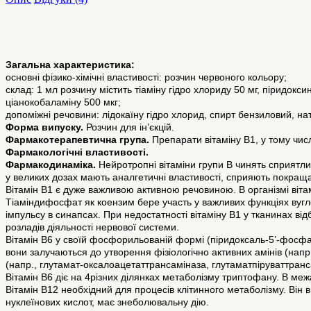
Загальна характеристика:
основні фізико-хімічні властивості: розчин червоного кольору;
склад: 1 мл розчину містить тіаміну гідро хлориду 50 мг, піридокси
ціанокобаламіну 500 мкг;
допоміжні речовини: лідокаїну гідро хлорид, спирт бензиловий, натр
Форма випуску.
Розчин для ін’єкцій.
Фармакотерапевтична група.
Препарати вітаміну В1, у тому числі
Фармакологічні властивості.
Фармакодинаміка.
Нейротропні вітаміни групи В чинять сприятли
у великих дозах мають аналгетичні властивості, сприяють покращ
Вітамін В1 є дуже важливою активною речовиною. В організмі віт
Тіаміндифосфат як коензим бере участь у важливих функціях вугл
імпульсу в синапсах. При недостатності вітаміну В1 у тканинах від
розладів діяльності нервової системи.
Вітамін В6 у своїй фосфорильованій формі (піридоксаль-5’-фосфа
вони залучаються до утворення фізіологічно активних амінів (напр.
(напр., глутамат-оксалоацетаттрансаміназа, глутаматпіруваттранс
Вітамін В6 діє на 4різних ділянках метаболізму триптофану. В меж
Вітамін В12 необхідний для процесів клітинного метаболізму. Він в
нуклеїнових кислот, має знеболювальну дію.