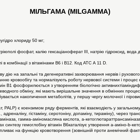
МІЛЬГАМА (MILGAMMA)
нугідро хлориду 50 мг;
іюполі фосфат, калію гексаціаноферат ІІІ, натрію гідроксид, вода дл
 в комбінації з вітамінами В6 і В12. Код АТС А 11 D.
ву дію на запальні та дегенеративні захворювання нервів і руховог
анню кровообігу та нормалізують роботу нервової системи і процес
амін В1 фосфорилюється з утворенням біологічно активнихтіаміндиф
еводного обміну, які мають вирішальне значення в обмінних проце
бувається накопичення метаболітів, у першу чергу молочної і пірови
т, PALP) є коензимом ряду ферментів, які взаємодіють у загальном
, адреналіну, гістаміну, серотоніну, допаміну, тираміну), через тра
аміназа, гамма-аміномасляна кислота, a-кетоглютараттрансаміназа),
ах синтезу гемоглобіну вітамін В6каталізує утворення a-аміно-b-кет
пливає на функцію кровотворення (зовнішній проти анемічний фактор)