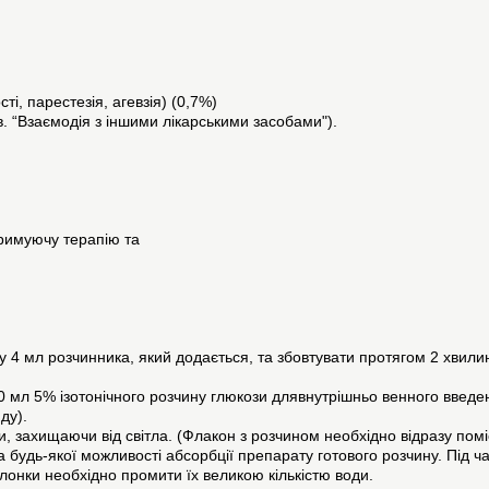
;
і, парестезія, агевзія) (0,7%)
. “Взаємодія з іншими лікарськими засобами").
тримуючу терапію та
 4 мл розчинника, який додається, та збовтувати протягом 2 хвили
мл 5% ізотонічного розчину глюкози длявнутрішньо венного введенн
ду).
, захищаючи від світла. (Флакон з розчином необхідно відразу помі
 будь-якої можливості абсорбції препарату готового розчину. Під ч
лонки необхідно промити їх великою кількістю води.