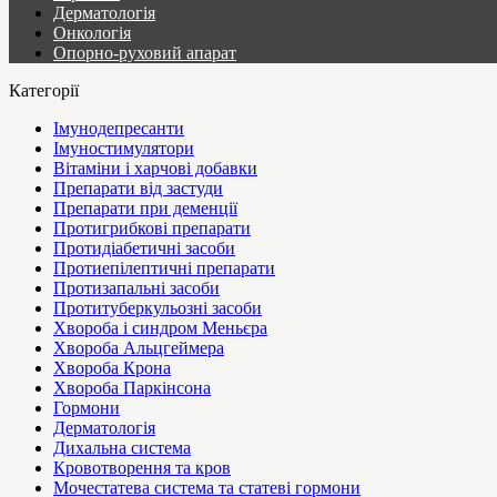
Дерматологія
Онкологія
Опорно-руховий апарат
Категорії
Імунодепресанти
Імуностимулятори
Вітаміни і харчові добавки
Препарати від застуди
Препарати при деменції
Протигрибкові препарати
Протидіабетичні засоби
Протиепілептичні препарати
Протизапальні засоби
Протитуберкульозні засоби
Хвороба і синдром Меньєра
Хвороба Альцгеймера
Хвороба Крона
Хвороба Паркінсона
Гормони
Дерматологія
Дихальна система
Кровотворення та кров
Мочестатева система та статеві гормони