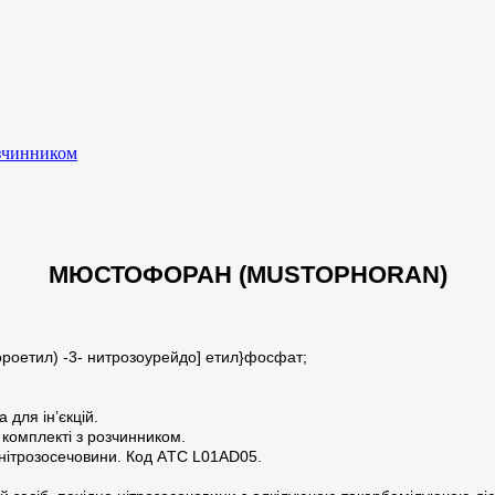
озчинником
МЮСТОФОРАН (MUSTOPHORAN)
лороетил) -3- нитрозоурейдо] етил}фосфат;
 для ін’єкцій.
комплекті з розчинником.
нітрозосечовини. Код АTC L01AD05.