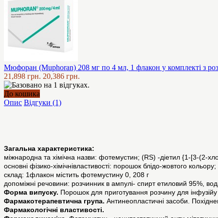
Мюфоран (Muphoran) 208 мг по 4 мл, 1 флакон у комплекті з р
21,898 грн.
20,386 грн.
До кошика
Опис
Відгуки (1)
Загальна характеристика:
мiжнародна та хiмiчна назви: фотемустин; (RS) -діетил {1-[3-(2-х
основнi фiзико-хiмiчнiвластивостi: порошок блідо-жовтого кольору;
склад: 1флакон містить фотемустину 0, 208 г
допоміжні речовини: розчинник в ампулі- спирт етиловий 95%, вода
Форма випуску.
Порошок для приготування розчину для інфузійу 
Фармакотерапевтична група.
Антинеопластичні засоби. Похідне
Фармакологiчнi властивостi.