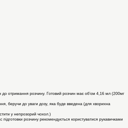
н до отримання розчину. Готовий розчин має об’єм 4,16 мл (200мг
я, беручи до уваги дозу, яка буде введена (для хворихна
стити у непрозорий чохол.)
ас підготовки розчину рекомендується користуватися рукавичками