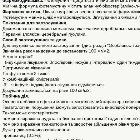
Фармакодинаміка.
Фотемустин - цецитостатичний анти мітотичний
Хімічна формула фотемустину містить аланінубіоізостер (аміно-л
Фармакокінетика.
Після внутрішньо венного введення фармакокін
Фотемустин майже цілкомметаболізується. Зв’язування з білками 
Показання для застосування.
Дисемінована злоякісна меланома, включаючи церебральні метас
Первинні злоякісні церебральні пухлини.
Спосіб застосування та дози.
Для внутрішньо венного застосування (див. розділ “Особливості за
Звичайна рекомендована до застановить 100 мг/м2.
У моно терапії
Індукційне лікування: 3послідовні інфузії з інтервалом один тижд
Підтримуюче лікування
1 інфузія кожні 3 тижні.
У комбінаційній хіміотерапії
3 – я інфузія індукційного лікування відміняється.
Дозування залишається на рівні 100 мг/м2.
Побiчна дiя.
Основні небажані ефекти мають гематологічний характер і виникаю
Гематологічні порушення можуть загострюватись внаслідок попере
Також може спостерігатися
помірно виражена нудота та блювання протягом 2 годин після ін’єк
помірно виражене транзиторне та зворотне збільшення рівня транза
Дуже рідко можливо виникнення:
пропасниці (3.3%);