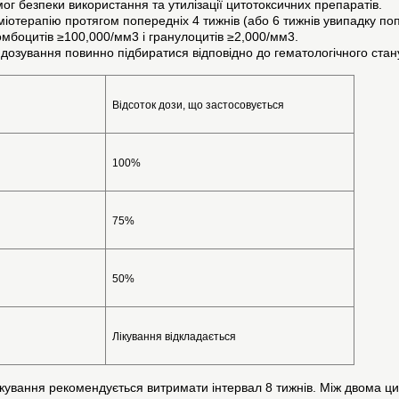
безпеки використання та утилізації цитотоксичних препаратів.
терапію протягом попередніх 4 тижнів (або 6 тижнів увипадку поп
оцитів ≥100,000/мм3 і гранулоцитів ≥2,000/мм3.
дозування повинно підбиратися відповідно до гематологічного стану
Відсоток дози, що застосовується
100%
75%
50%
Лікування відкладається
лікування рекомендується витримати інтервал 8 тижнів. Між двома 