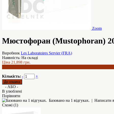
Zoom
Мюстофоран (Mustophoran) 208
Виробник
Les Laboratoires Servier (FRA)
Наявність:
На складі
Ціна
21,898 грн.
20,386 грн.
Кількість:
-
+
- АБО -
В улюблені
Порівняти
Базовано на 1 відгуках.
|
Написати в
Схожі (1)