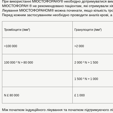
При використанні МЮСТОФОРАНУ® необхідно дотримуватися вимог 
МЮСТОФОРАН ® не рекомендовано пацієнтам, які отримували хіміо
Лікування МЮСТОФОРАНОМ® можна починати, якщо кількість тромб
Перед кожним застосуванням необхідно проводити аналіз крові, а 
3
3
Тромбоцити (/мм
)
Гранулоцити (/мм
)
>100 000
>2 000
100 000 ³ N > 80 000
2 000 ³ N > 1 500
1 500 ³ N > 1 000
N £ 80 000
£ 1 000
Між початком індукційного лікування та початком підтримуючого 