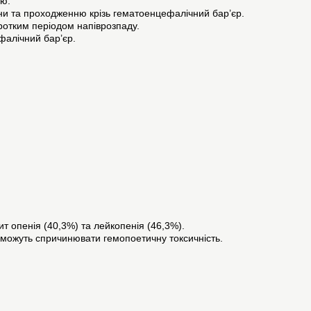
єю.
ни та проходженню крізь гематоенцефалічний бар’єр.
ротким періодом напіврозпаду.
фалічний бар’єр.
т опенія (40,3%) та лейкопенія (46,3%).
 можуть спричинювати гемопоетичну токсичність.