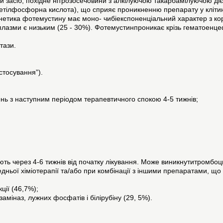
 засіб, похідне нітрозосечовини з алкілуючою такарбамілуючою ді
-етілфосфорна кислота), що сприяє проникненню препарату у кліти
етика фотемустину має моно- чибіекспоненціальний характер з ко
плазми є низьким (25 - 30%). Фотемустинпроникає крізь гематоенце
тази.
стосування”).
ень з наступним періодом терапевтичного спокою 4-5 тижнів;
ть через 4-6 тижнів від початку лікування. Може виникнутитромбоци
дньої хіміотерапії та/або при комбінації з іншими препаратами, що
ції (46,7%);
міназ, лужних фосфатів і білірубіну (29, 5%).