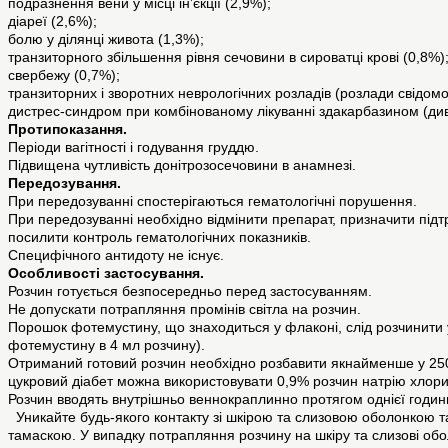
подразнення вени у місці ін’єкції (2,9%);
діареї (2,6%);
болю у ділянці живота (1,3%);
транзиторного збільшення рівня сечовини в сироватці крові (0,8%)
свербежу (0,7%);
транзиторних і зворотних неврологічних розладів (розлади свідомост
дистрес-синдром при комбінованому лікуванні здакарбазином (див
Протипоказання.
Періоди вагітності і годування груддю.
Підвищена чутливість донітрозосечовини в анамнезі.
Передозування.
При передозуванні спостерігаються гематологічні порушення.
При передозуванні необхідно відмінити препарат, призначити під
посилити контроль гематологічних показників.
Специфічного антидоту не існує.
Особливості застосування.
Розчин готується безпосередньо перед застосуванням.
Не допускати потрапляння промінів світла на розчин.
Порошок фотемустину, що знаходиться у флаконі, слід розчинити у
фотемустину в 4 мл розчину).
Отриманий готовий розчин необхідно розбавити якнайменше у 250 
цукровий діабет можна використовувати 0,9% розчин натрію хлори
Розчин вводять внутрішньо веннокраплинно протягом однієї години
Уникайте будь-якого контакту зі шкірою та слизовою оболонкою та
тамаскою. У випадку потрапляння розчину на шкіру та слизові обо