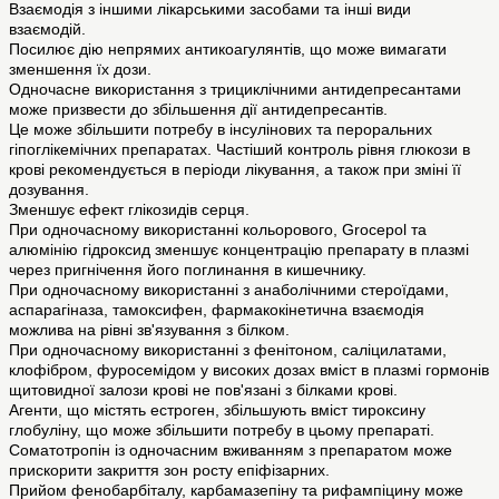
Взаємодія з іншими лікарськими засобами та інші види
взаємодій.
Посилює дію непрямих антикоагулянтів, що може вимагати
зменшення їх дози.
Одночасне використання з трициклічними антидепресантами
може призвести до збільшення дії антидепресантів.
Це може збільшити потребу в інсулінових та пероральних
гіпоглікемічних препаратах. Частіший контроль рівня глюкози в
крові рекомендується в періоди лікування, а також при зміні її
дозування.
Зменшує ефект глікозидів серця.
При одночасному використанні кольорового, Grocepol та
алюмінію гідроксид зменшує концентрацію препарату в плазмі
через пригнічення його поглинання в кишечнику.
При одночасному використанні з анаболічними стероїдами,
аспарагіназа, тамоксифен, фармакокінетична взаємодія
можлива на рівні зв'язування з білком.
При одночасному використанні з фенітоном, саліцилатами,
клофібром, фуросемідом у високих дозах вміст в плазмі гормонів
щитовидної залози крові не пов'язані з білками крові.
Агенти, що містять естроген, збільшують вміст тироксину
глобуліну, що може збільшити потребу в цьому препараті.
Соматотропін із одночасним вживанням з препаратом може
прискорити закриття зон росту епіфізарних.
Прийом фенобарбіталу, карбамазепіну та рифампіцину може