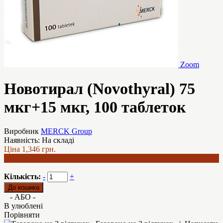
Zoom
Новотирал (Novothyral) 75
мкг+15 мкг, 100 таблеток
Виробник
MERCK Group
Наявність:
На складі
Ціна
1,346 грн.
1,240 грн.
Кількість:
-
+
- АБО -
В улюблені
Порівняти