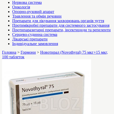
Нервова система
Онкологія
Опорно-руховий апарат
Травлення та обмін речовин
Препарати для лікування захворювань органів чуття
Протимікробні препарати для системного застосування
Протипаразитарні препарати, інсектициди та репеленти
Серцево-судинна система
Лікарські препарати
Індивідуальне замовлення
Головна
>
Гормони
>
Новотирал (Novothyral) 75 мкг+15 мкг,
100 таблеток