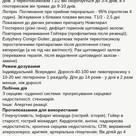
днів. З тиреотоксикозом T1/2 він скорочується до 3-4 днів, а з
гіпотиреозом він триває до 9-10 днів.
Ліотірін. Поглинання при прийомі перорально - 95% (протягом 4
годин). Зв'язування з білками плазми висока. T1/2 - 2,5 дні.
Показання до діючих речовин препарату Новотирал
Гіпотиреоз (різні гени); дефіцит гормонів щитовидної залози;
Повторне перемикання Гойтера (профілактика після резекції);
Eutyyhery Conign Goiter; додаткова терапія тиреотоксикозу
тиростатичними препаратами після досягнення стану
евтиреоїди (а не під час вагітності); Рак щитовидної залози
(переважна терапія, після видалення щитовидної залози -
заміни).
Режим дозування
Індивідуальний. Всередині. Дорослі-40-100 мкг левотироксину з
10-20 мкг ліотироніни 1 раз/добу. Діти до 14 років - у дозі в 2 рази
менше, ніж дорослі.
Побічна дія
З серцево -судинної системи: прогресування серцевої
недостатності, стенокарія.
Інше: Алергічні реакції.
Протипоказання для використання
Гіперчутливість; Інфаркт міокарда (гострий, історія); Гойер в
старості; гострий міокардит; Кардіопатія; ангіна; надниркова
недостатність; хронічна серцева недостатність; СПК; виражений
атеросклероз; аритмія; артеріальна гіпертензія; Вік дітей до 4