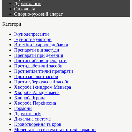
Дерматологія
Онкологія
Опорно-руховий апарат
Категорії
Імунодепресанти
Імуностимулятори
Вітаміни і харчові добавки
Препарати від застуди
Препарати при деменції
Протигрибкові препарати
Протидіабетичні засоби
Протиепілептичні препарати
Протизапальні засоби
Протитуберкульозні засоби
Хвороба і синдром Меньєра
Хвороба Альцгеймера
Хвороба Крона
Хвороба Паркінсона
Гормони
Дерматологія
Дихальна система
Кровотворення та кров
Мочестатева система та статеві гормони