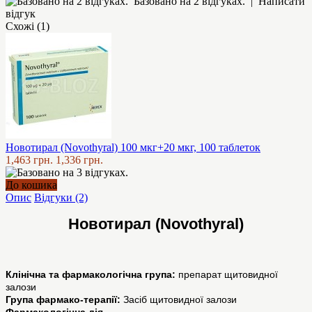
Базовано на 2 відгуках.
|
Написати
відгук
Схожі (1)
Новотирал (Novothyral) 100 мкг+20 мкг, 100 таблеток
1,463 грн.
1,336 грн.
До кошика
Опис
Відгуки (2)
Новотирал (Novothyral)
Клінічна та фармакологічна група:
препарат щитовидної
залози
Група фармако-терапії:
Засіб щитовидної залози