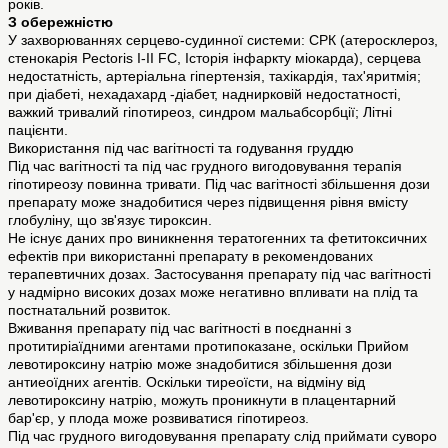
років.
З обережністю
У захворюваннях серцево-судинної системи: СРК (атеросклероз,
стенокарія Pectoris I-II FC, Історія інфаркту міокарда), серцева
недостатність, артеріальна гіпертензія, тахікардія, тах'яритмія;
при діабеті, нехадахард -діабет, наднирковій недостатності,
важкий тривалий гіпотиреоз, синдром мальабсорбції; Літні
пацієнти.
Використання під час вагітності та годування груддю
Під час вагітності та під час грудного вигодовування терапія
гіпотиреозу повинна тривати. Під час вагітності збільшення дози
препарату може знадобитися через підвищення рівня вмісту
глобуліну, що зв'язує тироксин.
Не існує даних про виникнення тератогенних та фетитоксичних
ефектів при використанні препарату в рекомендованих
терапевтичних дозах. Застосування препарату під час вагітності
у надмірно високих дозах може негативно впливати на плід та
постнатальний розвиток.
Вживання препарату під час вагітності в поєднанні з
протитиріаїдними агентами протипоказане, оскільки Прийом
левотироксину натрію може знадобитися збільшення дози
антиеоїдних агентів. Оскільки тиреоїсти, на відміну від
левотироксину натрію, можуть проникнути в плацентарний
бар'єр, у плода може розвиватися гіпотиреоз.
Під час грудного вигодовування препарату слід приймати суворо