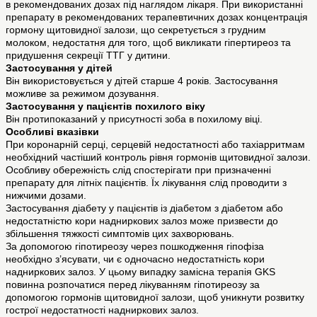
в рекомендованих дозах під наглядом лікаря. При використанні
препарату в рекомендованих терапевтичних дозах концентрація
гормону щитовидної залози, що секретується з грудним
молоком, недостатня для того, щоб викликати гіпертиреоз та
придушення секреції ТТГ у дитини.
Застосування у дітей
Він використовується у дітей старше 4 років. Застосування
можливе за режимом дозування.
Застосування у пацієнтів похилого віку
Він протипоказаний у присутності зоба в похилому віці.
Особливі вказівки
При коронарній серці, серцевій недостатності або тахіарритмам
необхідний частіший контроль рівня гормонів щитовидної залози.
Особливу обережність слід спостерігати при призначенні
препарату для літніх пацієнтів. Їх лікування слід проводити з
нижчими дозами.
Застосування діабету у пацієнтів із діабетом з діабетом або
недостатністю кори надниркових залоз може призвести до
збільшення тяжкості симптомів цих захворювань.
За допомогою гіпотиреозу через пошкодження гіпофіза
необхідно з’ясувати, чи є одночасно недостатність кори
надниркових залоз. У цьому випадку замісна терапія GKS
повинна розпочатися перед лікуванням гіпотиреозу за
допомогою гормонів щитовидної залози, щоб уникнути розвитку
гострої недостатності надниркових залоз.