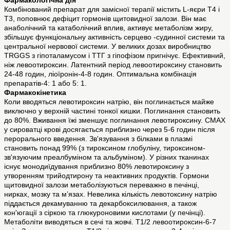
Фармакологічна дія
Комбінований препарат для замісної терапії містить L-яєри Т4 і
Т3, поповнює дефіцит гормонів щитовидної залози. Він має
анаболічний та катаболічний вплив, активує метаболізм жиру,
збільшує функціональну активність серцево -судинної системи та
центральної нервової системи. У великих дозах виробництво
TRGGS з гіпоталамусом і ТТГ з гіпофізом пригнічує. Ефективний,
ніж левоотироксин. Латентний період левоотироксину становить
24-48 годин, ліоїронін-4-8 годин. Оптимальна комбінація
препаратів-4: 1 або 5: 1.
Фармакокінетика
Коли вводяться левотироксин натрію, він поглинається майже
виключно у верхній частині тонкої кишки. Поглинання становить
до 80%. Вживання їжі зменшує поглинання левотироксину. CMAX
у сироватці крові досягається приблизно через 5-6 годин після
перорального введення. Зв'язування з білками в плазмі
становить понад 99% (з тироксином глобуліну, тироксином-
зв'язуючим преалбуміном та альбуміном). У різних тканинах
існує монодиїдування приблизно 80% левотироксину з
утворенням трийодтирону та неактивних продуктів. Гормони
щитовидної залози метаболізуються переважно в печінці,
нирках, мозку та м’язах. Невелика кількість левотоксину натрію
піддається декамуванню та декарбоксилювання, а також
кон'югації з сіркою та глюкуроновими кислотами (у печінці).
Метаболіти виводяться в сечі та жовчі. Т1/2 левоотироксин-6-7