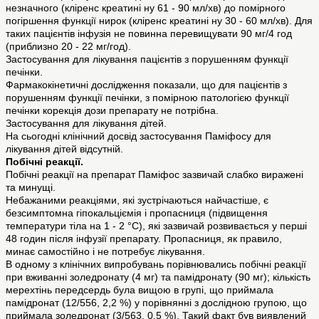
незначного (кліренс креатині ну 61 - 90 мл/хв) до помірного
погіршення функції нирок (кліренс креатині ну 30 - 60 мл/хв). Для
таких пацієнтів інфузія не повинна перевищувати 90 мг/4 год
(приблизно 20 - 22 мг/год).
Застосування для лікування пацієнтів з порушенням функції
печінки.
Фармакокінетичні дослідження показали, що для пацієнтів з
порушенням функції печінки, з помірною патологією функції
печінки корекція дози препарату не потрібна.
Застосування для лікування дітей.
На сьогодні клінічний досвід застосування Паміфосу для
лікування дітей відсутній.
Побічні реакції.
Побічні реакції на препарат Паміфос зазвичай слабко виражені
та минущі.
Небажаними реакціями, які зустрічаються найчастіше, є
безсимптомна гіпокальціємія і пропасниця (підвищення
температури тіла на 1 - 2 °С), які зазвичай розвивається у перші
48 годин після інфузії препарату. Пропасниця, як правило,
минає самостійно і не потребує лікування.
В одному з клінічних випробувань порівнювались побічні реакції
при вживанні золедронату (4 мг) та памідронату (90 мг); кількість
мерехтінь передсердь була вищою в групі, що приймала
памідронат (12/556, 2,2 %) у порівнянні з дослідною групою, що
приймала золедронат (3/563, 0,5 %). Такий факт був виявлений