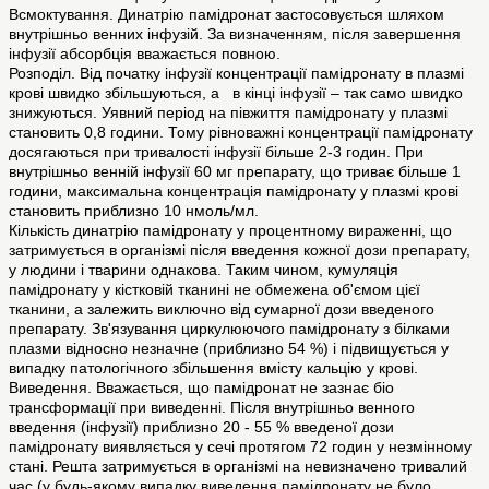
Всмоктування. Динатрію памідронат застосовується шляхом
внутрішньо венних інфузій. За визначенням, після завершення
інфузії абсорбція вважається повною.
Розподіл. Від початку інфузії концентрації памідронату в плазмі
крові швидко збільшуються, а в кінці інфузії – так само швидко
знижуються. Уявний період на півжиття памідронату у плазмі
становить 0,8 години. Тому рівноважні концентрації памідронату
досягаються при тривалості інфузії більше 2-3 годин. При
внутрішньо венній інфузії 60 мг препарату, що триває більше 1
години, максимальна концентрація памідронату у плазмі крові
становить приблизно 10 нмоль/мл.
Кількість динатрію памідронату у процентному вираженні, що
затримується в організмі після введення кожної дози препарату,
у людини і тварини однакова. Таким чином, кумуляція
памідронату у кістковій тканині не обмежена об'ємом цієї
тканини, а залежить виключно від сумарної дози введеного
препарату. Зв'язування циркулюючого памідронату з білками
плазми відносно незначне (приблизно 54 %) і підвищується у
випадку патологічного збільшення вмісту кальцію у крові.
Виведення. Вважається, що памідронат не зазнає біо
трансформації при виведенні. Після внутрішньо венного
введення (інфузії) приблизно 20 - 55 % введеної дози
памідронату виявляється у сечі протягом 72 годин у незмінному
стані. Решта затримується в організмі на невизначено тривалий
час (у будь-якому випадку виведення памідронату не було