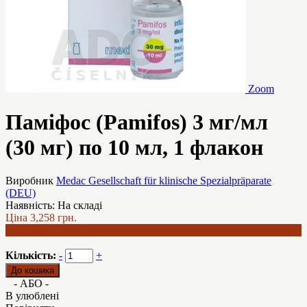
Zoom
Паміфос (Pamifos) 3 мг/мл
(30 мг) по 10 мл, 1 флакон
Виробник
Medac Gesellschaft für klinische Spezialpräparate
(DEU)
Наявність:
На складі
Ціна
3,258 грн.
3,025 грн.
Кількість:
-
+
- АБО -
В улюблені