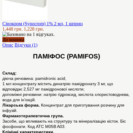
Сінокром (Synocrom) 1% 2 мл, 1 шприц
1,448 грн.
1,228 грн.
До кошика
Опис
Відгуки (1)
ПАМІФОС (PAMIFOS)
Склад:
діюча речовина: pamidronic acid;
1 мл концентрату містить динатрію памідронату 3 мг, що
відповідає 2,527 мг памідронової кислоти;
допоміжні речовини: натрію гідроксид, кислота хлористоводнева,
вода для ін’єкцій.
Лікарська форма.
Концентрат для приготування розчину для
інфузій.
Фармакотерапевтична група.
Засоби, що впливають на структуру та мінералізацію кісток. Біс
фосфонати. Код АТС M05B A03.
Клінічні характеристики.