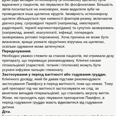
відзначені у пацієнтів, які лікувалися біс фосфонатами. Більшість
звітів посилається на онкохворих, яким видаляли зуби чи
проводилася інша щелепна хірургія. Імовірність остеонекрозу
щелепи збільшується при наявності факторів ризику, включаючи
діагноз раку, супровідної терапії (наприклад, хіміотерапії,
радіотерапії, терапії кортикостероїдами) та супутніх захворювань
(наприклад, анемії, коагулопатії, інфекції, попередніх
захворювань ротової порожнини). Хоча причина не може бути
визначена, краще уникати хірургічних втручань на щелепах,
оскільки одужання може затягнутися.
Передозування.
Необхідно уважно стежити за станом пацієнтів, які отримали дозу
препарату, що перевищує рекомендовану. Клінічні ознаки
гіпокальціємії (парестезії, тетанія і гіпотензія) можуть бути
усунені інфузією кальцію глюконату.
Застосування у період вагітності або годування груддю.
Клінічного досвіду, який би давав підстави рекомендувати
застосування Паміфосу в період вагітності, поки що немає. Тому
цей препарат під час вагітності застосовувати не слід, за
винятком випадків гіперкальціємії, що становить загрозу життю.
Жінки, які проходять курс лікування препаратом Паміфос, в
період годування груддю мають відмовитися від годування
дитини.
Діти.