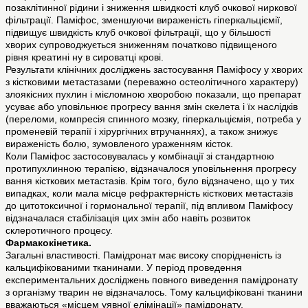
позаклітинної рідини і зниження швидкості клуб очкової ниркової
фільтрації. Паміфос, зменшуючи вираженість гіперкальціємії,
підвищує швидкість клуб очкової фільтрації, що у більшості
хворих супроводжується зниженням початково підвищеного
рівня креатині ну в сироватці крові.
Результати клінічних досліджень застосування Паміфосу у хворих
з кістковими метастазами (переважно остеолітичного характеру)
злоякісних пухлин і мієломною хворобою показали, що препарат
усуває або уповільнює прогресу вання змін скелета і їх наслідків
(переломи, компресія спинного мозку, гіперкальціємія, потреба у
променевій терапії і хірургічних втручаннях), а також знижує
вираженість болю, зумовленого ураженням кісток.
Коли Паміфос застосовувалась у комбінації зі стандартною
протипухлинною терапією, відзначалося уповільнення прогресу
вання кісткових метастазів. Крім того, було відзначено, що у тих
випадках, коли мала місце рефрактерність кісткових метастазів
до цитотоксичної і гормональної терапії, під впливом Паміфосу
відзначалася стабілізація цих змін або навіть розвиток
склеротичного процесу.
Фармакокінетика.
Загальні властивості. Памідронат має високу спорідненість із
кальцифікованими тканинами. У період проведення
експериментальних досліджень повного виведення памідронату
з організму тварин не відзначалось. Тому кальцифіковані тканини
вважаються «місцем уявної елімінації» памідронату.