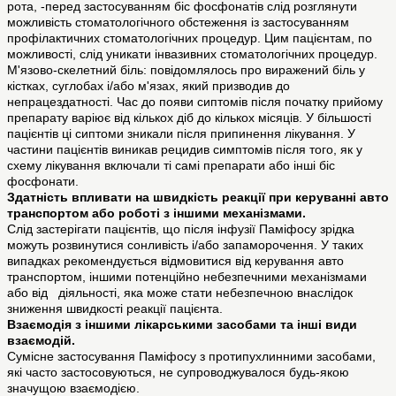
рота, -перед застосуванням біс фосфонатів слід розглянути
можливість стоматологічного обстеження із застосуванням
профілактичних стоматологічних процедур. Цим пацієнтам, по
можливості, слід уникати інвазивних стоматологічних процедур.
М'язово-скелетний біль: повідомлялось про виражений біль у
кістках, суглобах і/або м'язах, який призводив до
непрацездатності. Час до появи сиптомів після початку прийому
препарату варіює від кількох діб до кількох місяців. У більшості
пацієнтів ці сиптоми зникали після припинення лікування. У
частини пацієнтів виникав рецидив симптомів після того, як у
схему лікування включали ті самі препарати або інші біс
фосфонати.
Здатність впливати на швидкість реакції при керуванні авто
транспортом або роботі з іншими механізмами.
Слід застерігати пацієнтів, що після інфузії Паміфосу зрідка
можуть розвинутися сонливість і/або запаморочення. У таких
випадках рекомендується відмовитися від керування авто
транспортом, іншими потенційно небезпечними механізмами
або від діяльності, яка може стати небезпечною внаслідок
зниження швидкості реакції пацієнта.
Взаємодія з іншими лікарськими засобами та інші види
взаємодій.
Сумісне застосування Паміфосу з протипухлинними засобами,
які часто застосовуються, не супроводжувалося будь-якою
значущою взаємодією.