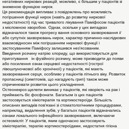
негативних ниркових реакцій, можливо, є більшим у пацієнтів зі
зниженою функцією нирок.
Ця рекомендація випливає з повідомлень про можливість
погіршення функції нирок (навіть до розвитку ниркової
недостатності) під час тривалого лікування Паміфосом пацієнтів
з мієломною хворобою. Однак, оскільки у цих випадках
відзначалося також прогресу вання основного захворювання і/
або супутніх захворювань нирок, характер причинно-наслідкових
взаємовідносин між погіршанням ниркової функції і
застосуванням Паміфосу залишився нез'ясованим.
Введення розчину натрію хлориду, що використовується для
приготування ін фузійного розчину, може призводити до появи
або посилення ознак серцевої недостатності (гострої
лівошлуночкової або хронічної) у пацієнтів, які мають
захворювання серця, особливо у пацієнтів літнього віку. Розвиток
пропасниці (симптомів, що нагадують грип) також може
спричинювати розвиток цього ускладнення.
Остеонекроз щелепи виникає у пацієнтів, які хворіють на рак і
приймають біс фосфонати. Багатьом із цих пацієнтів
застосовується хіміотерапія та кортикостероїди. Більшість
описаних випадків пов'язані зі стоматологічними процедурами,
наприклад, видалення зубів, у багатьох пацієнтів відзначались
ознаки локального інфекційного захворювання, включаючи
остеомієліт. У пацієнтів, яким одночасно застосовують
хіміотерапію, терапію кортикостероїдами, недостатня гігієна