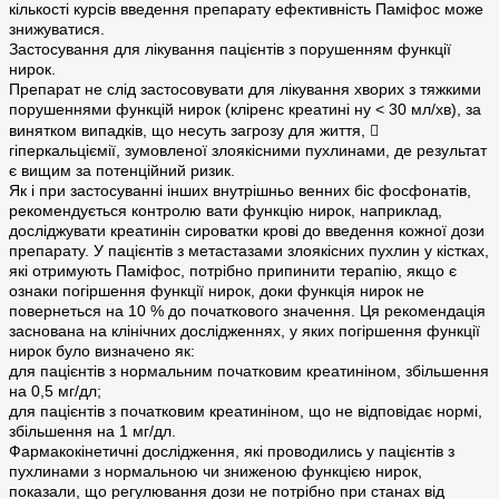
кількості курсів введення препарату ефективність Паміфос може
знижуватися.
Застосування для лікування пацієнтів з порушенням функції
нирок.
Препарат не слід застосовувати для лікування хворих з тяжкими
порушеннями функцій нирок (кліренс креатині ну < 30 мл/хв), за
винятком випадків, що несуть загрозу для життя, 
гіперкальціємії, зумовленої злоякісними пухлинами, де результат
є вищим за потенційний ризик.
Як і при застосуванні інших внутрішньо венних біс фосфонатів,
рекомендується контролю вати функцію нирок, наприклад,
досліджувати креатинін сироватки крові до введення кожної дози
препарату. У пацієнтів з метастазами злоякісних пухлин у кістках,
які отримують Паміфос, потрібно припинити терапію, якщо є
ознаки погіршення функції нирок, доки функція нирок не
повернеться на 10 % до початкового значення. Ця рекомендація
заснована на клінічних дослідженнях, у яких погіршення функції
нирок було визначено як:
для пацієнтів з нормальним початковим креатиніном, збільшення
на 0,5 мг/дл;
для пацієнтів з початковим креатиніном, що не відповідає нормі,
збільшення на 1 мг/дл.
Фармакокінетичні дослідження, які проводились у пацієнтів з
пухлинами з нормальною чи зниженою функцією нирок,
показали, що регулювання дози не потрібно при станах від