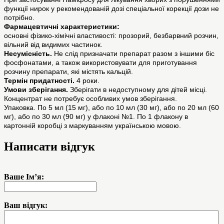
функції нирок у рекомендованій дозі спеціальної корекції дози не
потрібно.
Фармацевтичні характеристики:
основні фізико-хімічні властивості: прозорий, безбарвний розчин,
вільний від видимих частинок.
Несумісність.
Не слід призначати препарат разом з іншими біс
фосфонатами, а також використовувати для приготування
розчину препарати, які містять кальцій.
Термін придатності.
4 роки.
Умови зберігання.
Зберігати в недоступному для дітей місці.
Концентрат не потребує особливих умов зберігання.
Упаковка. По 5 мл (15 мг), або по 10 мл (30 мг), або по 20 мл (60
мг), або по 30 мл (90 мг) у флаконі №1. По 1 флакону в
картонній коробці з маркуванням українською мовою.
Написати відгук
Ваше Ім’я:
Ваш відгук: