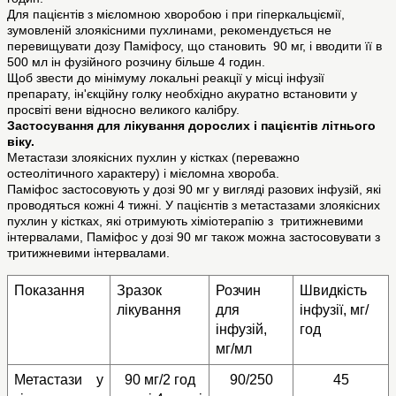
Для пацієнтів з мієломною хворобою і при гіперкальціємії,
зумовленій злоякісними пухлинами, рекомендується не
перевищувати дозу Паміфосу, що становить 90 мг, і вводити її в
500 мл ін фузійного розчину більше 4 годин.
Щоб звести до мінімуму локальні реакції у місці інфузії
препарату, ін'єкційну голку необхідно акуратно встановити у
просвіті вени відносно великого калібру.
Застосування для лікування дорослих і пацієнтів літнього
віку.
Метастази злоякісних пухлин у кістках (переважно
остеолітичного характеру) і мієломна хвороба.
Паміфос застосовують у дозі 90 мг у вигляді разових інфузій, які
проводяться кожні 4 тижні. У пацієнтів з метастазами злоякісних
пухлин у кістках, які отримують хіміотерапію з тритижневими
інтервалами, Паміфос у дозі 90 мг також можна застосовувати з
тритижневими інтервалами.
Показання
Зразок 
Розчин 
Швидкість 
лікування
для 
інфузії, мг/
інфузій,
год
мг/мл
Метастази у 
90 мг/2 год
90/250
45