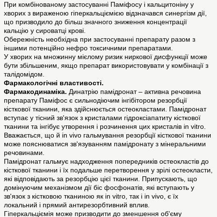
При комбінованому застосуванні Паміфосу і кальцитоніну у
хворих з вираженою гіперкальціємією відзначався синергізм дії,
що призводило до більш значного зниження концентрації
кальцію у сироватці крові.
Обережність необхідна при застосуванні препарату разом з
іншими потенційно нефро токсичними препаратами.
У хворих на множинну мієлому ризик ниркової дисфункції може
бути збільшеним, якщо препарат використовувати у комбінації з
талідомідом.
Фармакологічні властивості.
Фармакодинаміка.
Динатрію памідронат – активна речовина
препарату Паміфос є сильнодіючим інгібітором резорбції
кісткової тканини, яка здійснюється остеокластами. Памідронат
вступає у тісний зв'язок з кристалами гідроксіапатиту кісткової
тканини та інгібує утворення і розчинення цих кристалів in vitro.
Вважається, що й in vivo гальмування резорбції кісткової тканини
може пояснюватися зв'язуванням памідронату з мінеральними
речовинами.
Памідронат гальмує надходження попередників остеокластів до
кісткової тканини і їх подальше перетворення у зрілі остеокласти,
які відповідають за резорбцію цієї тканини. Припускають, що
домінуючим механізмом дії біс фосфонатів, які вступають у
зв'язок з кістковою тканиною як in vitro, так і in vivo, є їх
локальний і прямий антирезорбтивний вплив.
Гіперкальціємія може призводити до зменшення об'єму