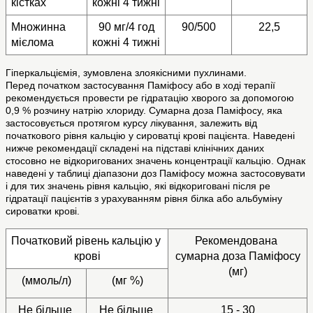
кістках
кожні 4 тижні
Множинна 
90 мг/4 год
90/500
22,5
мієлома
кожні 4 тижні
Гіперкальціємія, зумовлена злоякісними пухлинами.
Перед початком застосування Паміфосу або в ході терапії
рекомендується провести ре гідратацію хворого за допомогою
0,9 % розчину натрію хлориду. Сумарна доза Паміфосу, яка
застосовується протягом курсу лікування, залежить від
початкового рівня кальцію у сироватці крові пацієнта. Наведені
нижче рекомендації складені на підставі клінічних даних
стосовно не відкоригованих значень концентрації кальцію. Однак
наведені у таблиці діапазони доз Паміфосу можна застосовувати
і для тих значень рівня кальцію, які відкориговані після ре
гідратації пацієнтів з урахуванням рівня білка або альбуміну
сироватки крові.
Початковий рівень кальцію у 
Рекомендована 
крові
сумарна доза Паміфосу
(мг)
(ммоль/л)
(мг %)
Не більше 
Не більше 
15 - 30