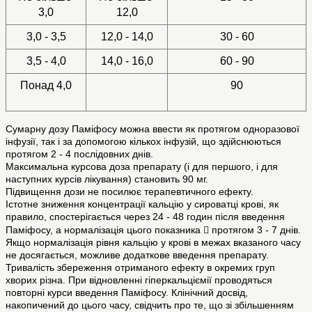
3,0
12,0
3,0 - 3,5
12,0 - 14,0
30 - 60
3,5 - 4,0
14,0 - 16,0
60 - 90
Понад 4,0
90
Сумарну дозу Паміфосу можна ввести як протягом одноразової
інфузії, так і за допомогою кількох інфузій, що здійснюються
протягом 2 - 4 послідовних днів.
Максимальна курсова доза препарату (і для першого, і для
наступних курсів лікування) становить 90 мг.
Підвищення дози не посилює терапевтичного ефекту.
Істотне зниження концентрації кальцію у сироватці крові, як
правило, спостерігається через 24 - 48 годин після введення
Паміфосу, а нормалізація цього показника  протягом 3 - 7 днів.
Якщо нормалізація рівня кальцію у крові в межах вказаного часу
не досягається, можливе додаткове введення препарату.
Тривалість збереження отриманого ефекту в окремих груп
хворих різна. При відновленні гіперкальціємії проводяться
повторні курси введення Паміфосу. Клінічний досвід,
накопичений до цього часу, свідчить про те, що зі збільшенням