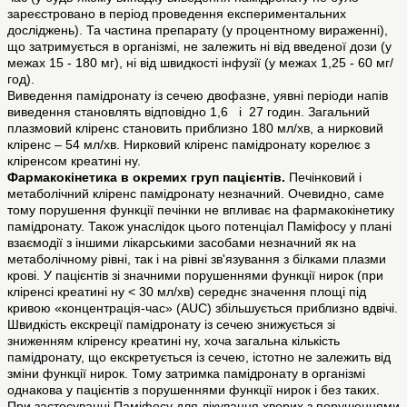
зареєстровано в період проведення експериментальних
досліджень). Та частина препарату (у процентному вираженні),
що затримується в організмі, не залежить ні від введеної дози (у
межах 15 - 180 мг), ні від швидкості інфузії (у межах 1,25 - 60 мг/
год).
Виведення памідронату із сечею двофазне, уявні періоди напів
виведення становлять відповідно 1,6 і 27 годин. Загальний
плазмовий кліренс становить приблизно 180 мл/хв, а нирковий
кліренс – 54 мл/хв. Нирковий кліренс памідронату корелює з
кліренсом креатині ну.
Фармакокінетика в окремих груп пацієнтів.
Печінковий і
метаболічний кліренс памідронату незначний. Очевидно, саме
тому порушення функції печінки не впливає на фармакокінетику
памідронату. Також унаслідок цього потенціал Паміфосу у плані
взаємодії з іншими лікарськими засобами незначний як на
метаболічному рівні, так і на рівні зв'язування з білками плазми
крові. У пацієнтів зі значними порушеннями функції нирок (при
кліренсі креатині ну < 30 мл/хв) середнє значення площі під
кривою «концентрація-час» (AUC) збільшується приблизно вдвічі.
Швидкість екскреції памідронату із сечею знижується зі
зниженням кліренсу креатині ну, хоча загальна кількість
памідронату, що екскретується із сечею, істотно не залежить від
зміни функції нирок. Тому затримка памідронату в організмі
однакова у пацієнтів з порушеннями функції нирок і без таких.
При застосуванні Паміфосу для лікування хворих з порушеннями