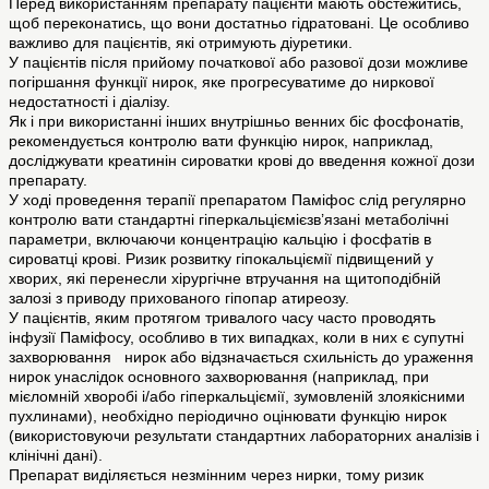
Перед використанням препарату пацієнти мають обстежитись,
щоб переконатись, що вони достатньо гідратовані. Це особливо
важливо для пацієнтів, які отримують діуретики.
У пацієнтів після прийому початкової або разової дози можливе
погіршання функції нирок, яке прогресуватиме до ниркової
недостатності і діалізу.
Як і при використанні інших внутрішньо венних біс фосфонатів,
рекомендується контролю вати функцію нирок, наприклад,
досліджувати креатинін сироватки крові до введення кожної дози
препарату.
У ході проведення терапії препаратом Паміфос слід регулярно
контролю вати стандартні гіперкальціємієзв’язані метаболічні
параметри, включаючи концентрацію кальцію і фосфатів в
сироватці крові. Ризик розвитку гіпокальціємії підвищений у
хворих, які перенесли хірургічне втручання на щитоподібній
залозі з приводу прихованого гіпопар атиреозу.
У пацієнтів, яким протягом тривалого часу часто проводять
інфузії Паміфосу, особливо в тих випадках, коли в них є супутні
захворювання нирок або відзначається схильність до ураження
нирок унаслідок основного захворювання (наприклад, при
мієломній хворобі і/або гіперкальціємії, зумовленій злоякісними
пухлинами), необхідно періодично оцінювати функцію нирок
(використовуючи результати стандартних лабораторних аналізів і
клінічні дані).
Препарат виділяється незмінним через нирки, тому ризик