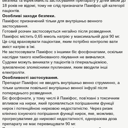
Безпека та ефективність застосування препарату у дітей віком до
18 років не відомі, тому не слід призначати Паміфос цій категорії
пацієнтів.
Особливі заходи безпеки.
Паміфос призначений тільки для внутрішньо венного
застосування.
Готовий розчин застосовується негайно після розведення.
Паміфос містить 0,65 ммоль натрію у максимальній дозі 90 мг.
Це слід враховувати пацієнтам, яким потрібно контролю вати
вміст натрію в їжі.
Не застосовувати Паміфос з іншими біс фосфонатами, оскільки
наслідки такого комбінованого лікування не вивчалися.
Судоми можуть виникати у пацієнтів із гіперкальціємією,
зумовленою злоякісними пухлинами, яким вводили інші
електроліти.
Особливості застосування.
Препарат Паміфос не вводять внутрішньо венно струминно, а
тільки шляхом повільної внутрішньо венної інфузії після
попереднього розведення.
Біс фосфонати, у тому числі й Паміфос, пов’язані з токсичним
впливом на нирки, який проявляється погіршанням функції
нирок і потенційною нирковою недостатністю. Через ризик
клінічно існуючого погіршання функції нирок, яке, можливо,
прогресуватиме до ниркової недостатності, одноразова доза
препарату не має перевищувати 90 мг.