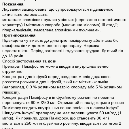
Показання.
Лікування захворювань, що супроводжуються підвищеною
активністю остеокластів:
метастази злоякісних пухлин у кістках (переважно остеолітичного
характеру) і мієломна хвороба (множинна мієлома) III стадії;
гіперкальціємія, зумовлена злоякісними пухлинами.
Протипоказання.
Підвищена чутливість до динатрію памідронату або інших біс
фосфонатів чи до компонентів препарату. Ниркова
недостатність. Період вагітності і годування груддю. Дитячий вік
до 18 років.
Спосіб застосування та дози.
Препарат Паміфос не можна вводити внутрішньо венно
струминно.
Концентрат для інфузій перед введенням слід додатково
розвести розчином для інфузій, який не містить кальцію
(наприклад, 0,9 % розчином натрію хлориду або 5 % розчином
глюкози).
Концентрація Паміфосу в ін фузійному розчині не повинна
перевищувати 90 мг/250 мл. Отриманий внаслідок цього розчин
Паміфосу вводять внутрішньо венно повільно шляхом інфузії.
Швидкість інфузії препарату не має перевищувати 60 мг/год (1
мг/хв). Як правило, доза Паміфосу, що становить 90 мг і
міститься в 250 мл ін фузійного розчину, вводиться протягом 2
годин.