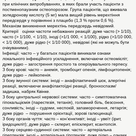
при клінічних випробуваннях, в яких брали участь пацієнти з
постменопаузним остеопорозом. Група пацієнтів, що вживала
золедронову кислоту (5 мг) мала вищий рівень мерехтіння
передсердя у порівнянні з плацебо (1,3 % проти 0,6 %).
Механізм виникнення мерехтінь передсердь невідомий.
Критерії оцінки частоти небажаних реакцій: дуже часто (> 1/10),
часто (> 1/100, < 1/10), іноді (>1/1 000, < 1/100), рідко (>1/10 000,
< 1/1 000), дуже рідко (< 1/10 000), невідомі (які не можуть бути
очікуваними).
Інфекції: часто – у багатьох пацієнтів виникали ознаки
локального інфекційного ускладнення, включаючи остеомієліт;
дуже рідко – загострення простого та оперізувального герпесу.
З боку крові: часто – анемія, тромбоцит опенія, лімфоцитопенія;
дуже рідко – лейкопенія.
З боку імунної системи: іноді – анафілактичний шок, алергічні
реакції, включаючи анафілактоїдні реакції, бронхоспазм/
задишка, набряк Квінке.
З боку центральної нервової системи: часто – симптоматична
гіпокальціємія (парестезія, тетанія), головний біль, безсоння,
сонливість; іноді – судоми, неспокій, запаморочення, летаргія;
дуже рідко – порушення орієнтації, зорові галюцинації.
З боку органів чуття: часто – кон’юнктивіт; іноді – увеїт (ірит,
іридоцикліт); дуже рідко – склерит, епісклерит, ксантопсія.
З боку серцево-судинної системи: часто – артеріальна
гіпертензія; іноді – артеріальна гіпотензія; дуже рідко – ознаки