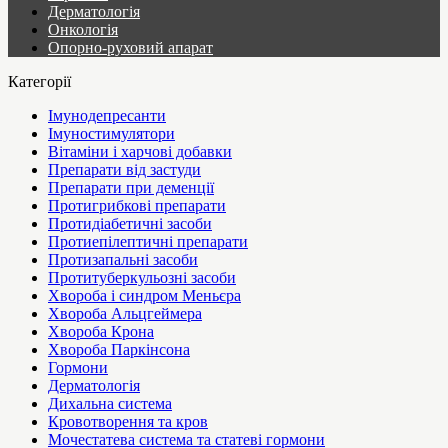
Дерматологія
Онкологія
Опорно-руховий апарат
Категорії
Імунодепресанти
Імуностимулятори
Вітаміни і харчові добавки
Препарати від застуди
Препарати при деменції
Протигрибкові препарати
Протидіабетичні засоби
Протиепілептичні препарати
Протизапальні засоби
Протитуберкульозні засоби
Хвороба і синдром Меньєра
Хвороба Альцгеймера
Хвороба Крона
Хвороба Паркінсона
Гормони
Дерматологія
Дихальна система
Кровотворення та кров
Мочестатева система та статеві гормони