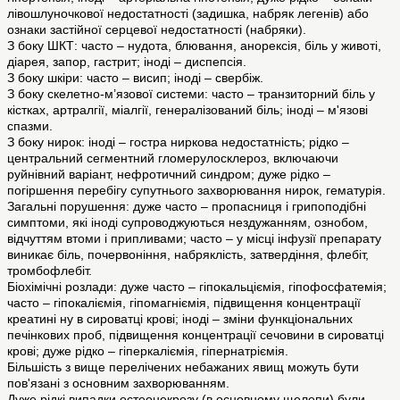
лівошлуночкової недостатності (задишка, набряк легенів) або
ознаки застійної серцевої недостатності (набряки).
З боку ШКТ: часто – нудота, блювання, анорексія, біль у животі,
діарея, запор, гастрит; іноді – диспепсія.
З боку шкіри: часто – висип; іноді – свербіж.
З боку скелетно-м’язової системи: часто – транзиторний біль у
кістках, артралгії, міалгії, генералізований біль; іноді – м'язові
спазми.
З боку нирок: іноді – гостра ниркова недостатність; рідко –
центральний сегментний гломерулосклероз, включаючи
руйнівний варіант, нефротичний синдром; дуже рідко –
погіршення перебігу супутнього захворювання нирок, гематурія.
Загальні порушення: дуже часто – пропасниця і грипоподібні
симптоми, які іноді супроводжуються нездужанням, ознобом,
відчуттям втоми і припливами; часто – у місці інфузії препарату
виникає біль, почервоніння, набряклість, затвердіння, флебіт,
тромбофлебіт.
Біохімічні розлади: дуже часто – гіпокальціємія, гіпофосфатемія;
часто – гіпокаліємія, гіпомагніємія, підвищення концентрації
креатині ну в сироватці крові; іноді – зміни функціональних
печінкових проб, підвищення концентрації сечовини в сироватці
крові; дуже рідко – гіперкаліємія, гіпернатріємія.
Більшість з вище перелічених небажаних явищ можуть бути
пов'язані з основним захворюванням.
Дуже рідкі випадки остеонекрозу (в основному щелепи) були