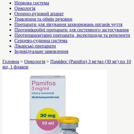
Нервова система
Онкологія
Опорно-руховий апарат
Травлення та обмін речовин
Препарати для лікування захворювань органів чуття
Протимікробні препарати для системного застосування
Протипаразитарні препарати, інсектициди та репеленти
Серцево-судинна система
Лікарські препарати
Індивідуальне замовлення
Головна
>
Онкологія
>
Паміфос (Pamifos) 3 мг/мл (30 мг) по 10
мл, 1 флакон