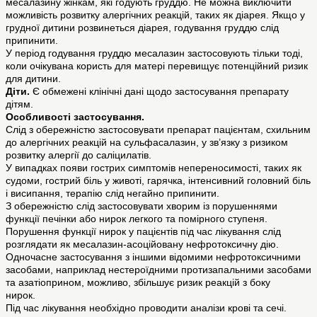
месалазину жінкам, які годують груддю. Не можна виключити
можливість розвитку алергічних реакцій, таких як діарея. Якщо у
грудної дитини розвинеться діарея, годування груддю слід
припинити.
У період годування груддю месалазин застосовують тільки тоді,
коли очікувана користь для матері перевищує потенційний ризик
для дитини.
Діти.
Є обмежені клінічні дані щодо застосування препарату
дітям.
Особливості застосування.
Слід з обережністю застосовувати препарат пацієнтам, схильним
до алергічних реакцій на сульфасалазин, у зв’язку з ризиком
розвитку алергії до саліцилатів.
У випадках появи гострих симптомів непереносимості, таких як
судоми, гострий біль у животі, гарячка, інтенсивний головний біль
і висипання, терапію слід негайно припинити.
З обережністю слід застосовувати хворим із порушеннями
функції печінки або нирок легкого та помірного ступеня.
Порушення функції нирок у пацієнтів під час лікування слід
розглядати як месалазин-асоційовану нефротоксичну дію.
Одночасне застосування з іншими відомими нефротоксичними
засобами, наприклад нестероїдними протизапальними засобами
та азатіоприном, можливо, збільшує ризик реакцій з боку
нирок.
Під час лікування необхідно проводити аналізи крові та сечі.