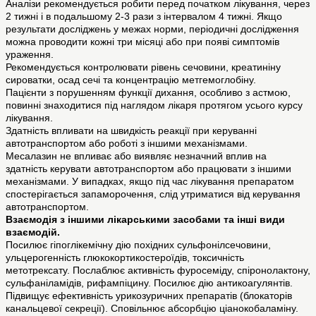
Аналізи рекомендується робити перед початком лікування, через
2 тижні і в подальшому 2-3 рази з інтервалом 4 тижні. Якщо
результати досліджень у межах норми, періодичні дослідження
можна проводити кожні три місяці або при появі симптомів
ураження.
Рекомендується контролювати рівень сечовини, креатиніну
сироватки, осад сечі та концентрацію метгемоглобіну.
Пацієнти з порушенням функції дихання, особливо з астмою,
повинні знаходитися під наглядом лікаря протягом усього курсу
лікування.
Здатність впливати на швидкість реакції при керуванні
автотранспортом або роботі з іншими механізмами.
Месалазин не впливає або виявляє незначний вплив на
здатність керувати автотранспортом або працювати з іншими
механізмами. У випадках, якщо під час лікування препаратом
спостерігається запаморочення, слід утриматися від керування
автотранспортом.
Взаємодія з іншими лікарськими засобами та інші види
взаємодій.
Посилює гіпоглікемічну дію похідних сульфонілсечовини,
ульцерогенність глюкокортикостероїдів, токсичність
метотрексату. Послаблює активність фуросеміду, спіронолактону,
сульфаніламідів, рифампіцину. Посилює дію антикоагулянтів.
Підвищує ефективність урикозуричних препаратів (блокаторів
канальцевої секреції). Сповільнює абсорбцію ціанокобаламіну.