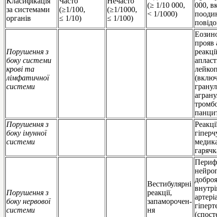
Класифікація
Часто
Нечасто
(≥ 1/10 000,
000, 
за системами
(≥1/100,
(≥1/1000,
< 1/1000)
пооди
органів
≤ 1/10)
≤ 1/100)
повід
Еозино
прояв 
Порушення з
реакції
боку системи
апласт
крові та
лейкоп
лімфатичної
(вклю
системи
гранул
аграну
тромбо
панци
Порушення з
Реакці
боку імунної
гіперч
системи
медик
гарячк
Периф
нейроп
доброя
Вестибулярні
внутр
Порушення з
реакції,
артері
боку нервової
запаморочен-
гіперт
системи
ня
(спост