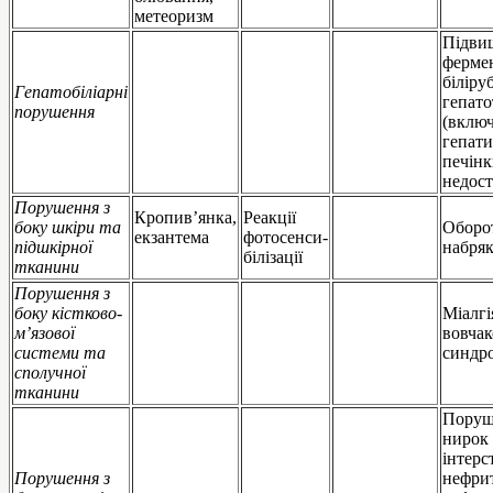
метеоризм
Підви
фермен
біліруб
Гепатобіліарні
гепато
порушення
(вклю
гепати
печінк
недост
Порушення з
Кропив’янка,
Реакції
боку шкіри та
Оборот
екзантема
фотосенси-
підшкірної
набряк
білізації
тканини
Порушення з
боку кістково-
Міалгі
м’язової
вовча
системи та
синдро
сполучної
тканини
Поруш
нирок
інтерс
Порушення з
нефрит