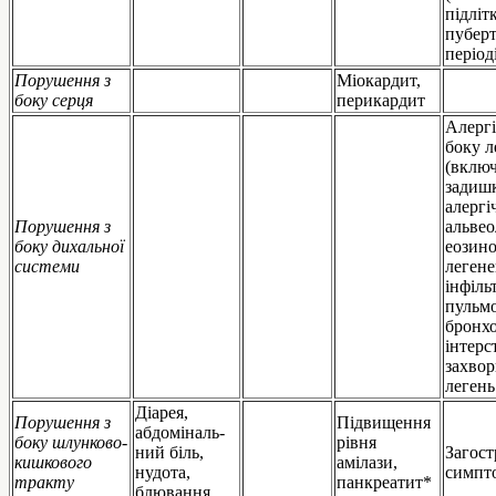
підлітк
пубер
період
Порушення з
Міокардит,
боку серця
перикардит
Алергі
боку л
(вклю
задишк
алергі
Порушення з
альвео
боку дихальної
еозин
системи
леген
інфіль
пульмо
бронхо
інтерс
захво
легень
Діарея,
Порушення з
Підвищення
абдоміналь-
боку шлунково-
рівня
ний біль,
Загост
кишкового
амілази,
нудота,
симпто
тракту
панкреатит*
блювання,