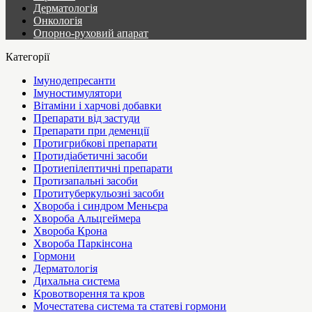
Дерматологія
Онкологія
Опорно-руховий апарат
Категорії
Імунодепресанти
Імуностимулятори
Вітаміни і харчові добавки
Препарати від застуди
Препарати при деменції
Протигрибкові препарати
Протидіабетичні засоби
Протиепілептичні препарати
Протизапальні засоби
Протитуберкульозні засоби
Хвороба і синдром Меньєра
Хвороба Альцгеймера
Хвороба Крона
Хвороба Паркінсона
Гормони
Дерматологія
Дихальна система
Кровотворення та кров
Мочестатева система та статеві гормони