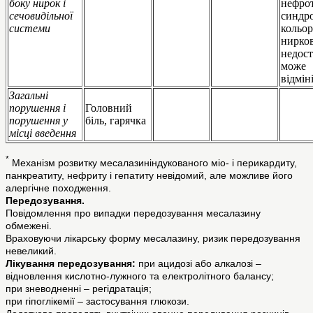
боку нирок і
нефро
сечовидільної
синдр
системи
коль
нирко
недост
може 
відмін
Загальні
порушення і
Головний
порушення у
біль, гарячка
місці введення
*
Механізм розвитку месалазиніндукованого міо- і перикардиту,
панкреатиту, нефриту і гепатиту невідомий, але можливе його
алергічне походження.
Передозування.
Повідомлення про випадки передозування месалазину
обмежені.
Враховуючи лікарську форму месалазину, ризик передозування
невеликий.
Лікування передозування:
при ацидозі або алкалозі –
відновлення кислотно-лужного та електролітного балансу;
при зневодненні – регідратація;
при гіпоглікемії – застосування глюкози.