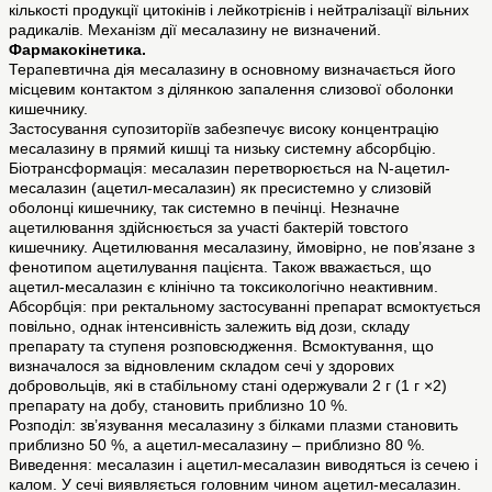
кількості продукції цитокінів і лейкотрієнів і нейтралізації вільних
радикалів. Механізм дії месалазину не визначений.
Фармакокінетика.
Терапевтична дія месалазину в основному визначається його
місцевим контактом з ділянкою запалення слизової оболонки
кишечнику.
Застосування супозиторіїв забезпечує високу концентрацію
месалазину в прямий кишці та низьку системну абсорбцію.
Біотрансформація: месалазин перетворюється на N-ацетил-
месалазин (ацетил-месалазин) як пресистемно у слизовій
оболонці кишечнику, так системно в печінці. Незначне
ацетилювання здійснюється за участі бактерій товстого
кишечнику. Ацетилювання месалазину, ймовірно, не пов’язане з
фенотипом ацетилування пацієнта. Також вважається, що
ацетил-месалазин є клінічно та токсикологічно неактивним.
Абсорбція: при ректальному застосуванні препарат всмоктується
повільно, однак інтенсивність залежить від дози, складу
препарату та ступеня розповсюдження. Всмоктування, що
визначалося за відновленим складом сечі у здорових
добровольців, які в стабільному стані одержували 2 г (1 г ×2)
препарату на добу, становить приблизно 10 %.
Розподіл: зв’язування месалазину з білками плазми становить
приблизно 50 %, а ацетил-месалазину – приблизно 80 %.
Виведення: месалазин і ацетил-месалазин виводяться із сечею і
калом. У сечі виявляється головним чином ацетил-месалазин.