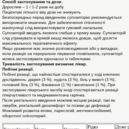
Спосіб застосування та дози.
Дорослим – 1 г 1-2 рази на добу.
Пацієнтам літнього віку дози не знижують.
Безпосередньо перед введенням супозиторію рекомендується
випорожнити кишечник. Для забезпечення гігієнічності
маніпуляції слід використовувати гумовий напальник.
Супозиторій вводять якомога глибше у пряму кишку. Супозиторій
слід утримувати в прямій кишці якомога довше, щоб досягти
максимального терапевтичного ефекту.
Якщо ураження має значне розповсюдження або у випадках,
коли реакція на пероральне лікування сповільнена, супозиторії
можна застосовувати одночасно із таблетками.
Тривалість застосування визначає лікар.
Побічні реакції.
Побічні реакції, що найчастіше спостерігалися у ході клінічних
дослідженнь: діарея (3 %), нудота (3 %), біль у животі (3 %),
головний біль (3 %), блювання (1 %) і висипання (1 %). При
застосуванні лікарського засобу іноді спостерігаються реакції
гіперчутливості та медикаментозна гарячка.
Після ректального введення можливі місцеві реакції, такі як
свербіж, ректальний дискомфорт та позиви до дефекації.
Можливий розвиток втоми, парестезій, метгемоглобінемії,
оборотної олігоспермії.
Рідко
Дуже р