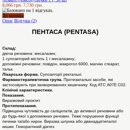
8,066 грн.
7,730 грн.
До кошика
Опис
Відгуки (2)
ПЕНТАСА (PENTASA)
Склад:
діюча речовина: месалазин;
1 супозиторий містить 1 г месалазину;
допоміжні речовини: повідон, макрогол 6000, магнію стеарат,
тальк.
Лікарська форма.
Супозиторії ректальні.
Фармакотерапевтична група.
Протизапальні засоби, які
застосовують при захворюваннях кишечнику. Код АТС А07Е С02.
Клінічні характеристики.
Показання.
Виразковий проктит.
Протипоказання.
Підвищена чутливість до саліцилатів, до активної речовини або
до будь-якої з допоміжних речовин. Тяжкі порушення функції
печінки та/або нирок. Виразка шлунка або дванадцятипалої
кишки. Геморагічний діатез.