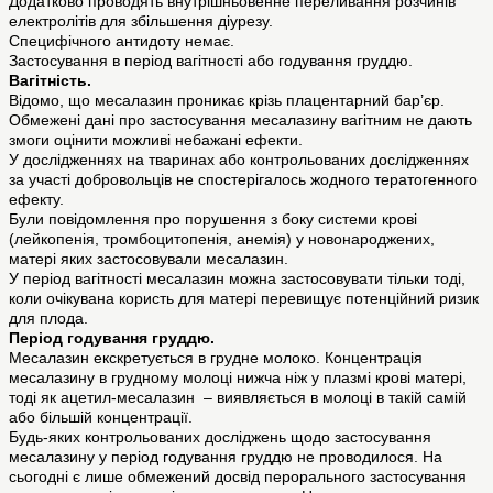
Додатково проводять внутрішньовенне переливання розчинів
електролітів для збільшення діурезу.
Специфічного антидоту немає.
Застосування в період вагітності або годування груддю.
Вагітність.
Відомо, що месалазин проникає крізь плацентарний бар’єр.
Обмежені дані про застосування месалазину вагітним не дають
змоги оцінити можливі небажані ефекти.
У дослідженнях на тваринах або контрольованих дослідженнях
за участі добровольців не спостерігалось жодного тератогенного
ефекту.
Були повідомлення про порушення з боку системи крові
(лейкопенія, тромбоцитопенія, анемія) у новонароджених,
матері яких застосовували месалазин.
У період вагітності месалазин можна застосовувати тільки тоді,
коли очікувана користь для матері перевищує потенційний ризик
для плода.
Період годування груддю.
Месалазин екскретується в грудне молоко. Концентрація
месалазину в грудному молоці нижча ніж у плазмі крові матері,
тоді як ацетил-месалазин – виявляється в молоці в такій самій
або більшій концентрації.
Будь-яких контрольованих досліджень щодо застосування
месалазину у період годування груддю не проводилося. На
сьогодні є лише обмежений досвід перорального застосування