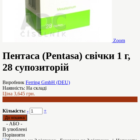
Zoom
Пентаса (Pentasa) свічки 1 г,
28 супозиторій
Виробник
Ferring GmbH (DEU)
Наявність:
На складі
Ціна
3,645 грн.
3,296 грн.
Кількість:
-
+
- АБО -
В улюблені
Порівняти