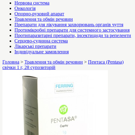
Нервова система
Онкологія
Опорно-руховий апарат
Травлення та обмін речовин
Препарати для лікування захворювань органів чуття
Протимікробні препарати для системного застосування
Протипаразитарні препарати, інсектициди та репеленти
Серцево-судинна система
Лікарські препарати
Індивідуальне замовлення
Головна
>
Травлення та обмін речовин
>
Пентаса (Pentasa)
свічки 1 г, 28 супозиторій