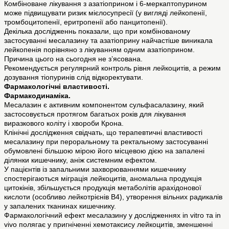
Комбіноване лікування з азатіоприном і 6-меркаптопурином
може підвищувати ризик мієлосупресії (у вигляді лейкопенії,
тромбоцитопенії, еритропенії або панцитопенії).
Декілька дослідженнь показали, що при комбінованому
застосуванні месалазину та азатіоприну найчастіше виникала
лейкопенія порівняно з лікуванням одним азатіоприном.
Причина цього на сьогодня не з’ясована.
Рекомендується регулярний контроль рівня лейкоцитів, а режим
дозування тіопуринів слід відкоректувати.
Фармакологічні властивості.
Фармакодинаміка.
Месалазин є активним компонентом сульфасалазину, який
застосовується протягом багатьох років для лікування
виразкового коліту і хвороби Крона.
Клінічні дослідження свідчать, що терапевтичні властивості
месалазину при пероральному та ректальному застосуванні
обумовлені більшою мірою його місцевою дією на запалені
ділянки кишечнику, аніж системним ефектом.
У пацієнтів із запальними захворюваннями кишечнику
спостерігаються міграція лейкоцитів, аномальна продукція
цитокінів, збільшується продукція метаболітів арахідонової
кислоти (особливо лейкотрієнів В4), утворення вільних радикалів
у запалених тканинах кишечнику.
Фармакологічний ефект месалазину у дослідженнях in vitro та in
vivo полягає у пригніченні хемотаксису лейкоцитів, зменшенні