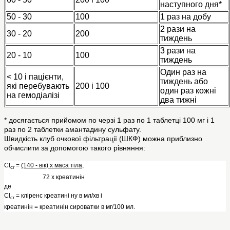
наступного дня*
50 - 30
100
1 раз на добу
2 рази на
30 - 20
200
тиждень
3 рази на
20 - 10
100
тиждень
Один раз на
< 10 і пацієнти,
тиждень або
які перебувають
200 і 100
один раз кожні
на гемодіалізі
два тижні
* досягається прийомом по черзі 1 раз по 1 таблетці 100 мг і 1
раз по 2 таблетки амантадину сульфату.
Швидкість клуб очкової фільтрації (ШКФ) можна приблизно
обчислити за допомогою такого рівняння:
Cl
=
(140 - вік) х маса тіла
,
cr
72 х креатинін
де
Cl
= кліренс креатині ну в мл/хв і
cr
креатинін = креатинін сироватки в мг/100 мл.