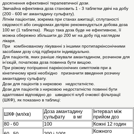
досягнення ефективної терапевтичної дози.
Звичайна ефективна доза становить 1 - 3 таблетки двічі на добу
(200 - 600 мг амантадину сульфату).
Літнім пацієнтам, зокрема при станах ажитації, сплутаності
свідомості або синдромах делірію рекомендується добова доза
100 мг (1 таблетка). Якщо така доза буде не ефективною, її
можна обережно збільшити до 200 мг на добу під наглядом
лікаря.
При комбінованому лікуванні з іншими протипаркінсонічними
засобами дозу слід підбирати індивідуально.
Для пацієнтів, яких раніше лікували амантадином, розчином для
ін'єкцій, початкова доза повинна бути вищою.
При різкому погіршенні паркінсонічних симптомів при а
кінетичному кризі необхідно призначити введення розчину
амантадину сульфату.
Дози для пацієнтів з нирковою недостатністю.
Дози для пацієнтів з нирковою недостатністю повинні бути
адаптовані відповідно до швидкості клуб очкової фільтрації
(ШКФ), як показано в таблиці:
Доза амантадину
Інтервал між
ШКФ (мл/хв)
сульфату в мг
прийом доз
80 - 60
100
Кожні 12 годин
Кожного
60 - 50
200 і 100*