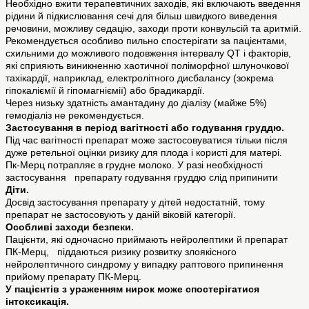
Необхідно вжити терапевтичних заходів, які включають введення
рідини й підкислювання сечі для більш швидкого виведення
речовини, можливу седацію, заходи проти конвульсій та аритмій.
Рекомендується особливо пильно спостерігати за пацієнтами,
схильними до можливого подовження інтервалу QT і факторів,
які сприяють виникненню хаотичної поліморфної шлуночкової
тахікардії, наприклад, електролітного дисбалансу (зокрема
гіпокаліємії й гіпомагніємії) або брадикардії.
Через низьку здатність амантадину до діалізу (майже 5%)
гемодіаліз не рекомендується.
Застосування в період вагітності або годування груддю.
Під час вагітності препарат може застосовуватися тільки після
дуже ретельної оцінки ризику для плода і користі для матері.
Пк-Мерц потрапляє в грудне молоко. У разі необхідності
застосування препарату годування груддю слід припинити
Діти.
Досвід застосування препарату у дітей недостатній, тому
препарат не застосовують у даній віковій категорії.
Особливі заходи безпеки.
Пацієнти, які одночасно приймають нейролептики й препарат
ПК-Мерц, піддаються ризику розвитку злоякісного
нейролептичного синдрому у випадку раптового припинення
прийому препарату ПК-Мерц.
У пацієнтів з ураженням нирок може спостерігатися
інтоксикація.