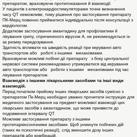
препаратом, враховуючи протипоказання й взаємодії.
У пацієнтів з електрокардіостимуляторами точне визначення
часу QT неможливе, тому рішення про застосування препарату
ПК-Мерц повинно прийматися індивідуально після консультації з
кардіологом.
Додаткове застосування амантадину для профілактики й
лікування грипу, спричиненого вірусом А, не рекомендується із-
за ризику передозування.
Здатність впливати на швидкість реакції при керуванні авто
транспортом або роботі з іншими механізмами.
Враховуючи можливі побічні дії препарату з боку центральної
нервової системи рекомендовано утримуватися від керування
авто транспортом або роботи з іншими механізмами під час
лікування препаратом.
Взаємодія з іншими лікарськими засобами та інші види
взаємодій.
Перед початком прийому інших лікарських засобів сумісно з
препаратом Пк-Мерц необхідно уважно прочитати інструкцію для
медичного застосування на предмет можливої взаємодії цих
лікарських засобів з амантадином, що може призвести до
подовження інтервалу QT.
Можливе застосування препарату з іншими
протипаркінсонічними засобами. Щоб уникнути побічних дій
(таких як психотичні реакції), слід зменшити дозу інших
препаратів або комбінацій.