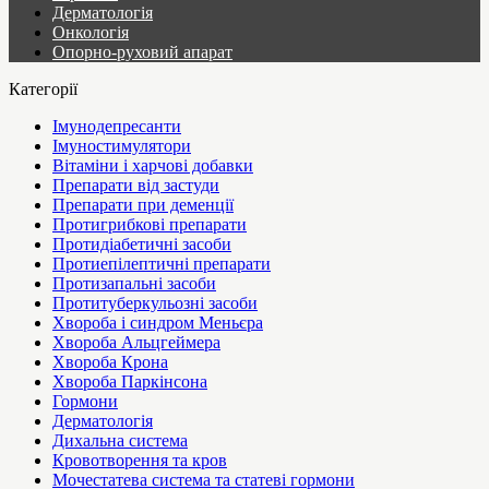
Дерматологія
Онкологія
Опорно-руховий апарат
Категорії
Імунодепресанти
Імуностимулятори
Вітаміни і харчові добавки
Препарати від застуди
Препарати при деменції
Протигрибкові препарати
Протидіабетичні засоби
Протиепілептичні препарати
Протизапальні засоби
Протитуберкульозні засоби
Хвороба і синдром Меньєра
Хвороба Альцгеймера
Хвороба Крона
Хвороба Паркінсона
Гормони
Дерматологія
Дихальна система
Кровотворення та кров
Мочестатева система та статеві гормони