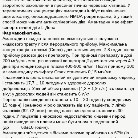
зворотного захоплення в пресинаптичних нервових клітинах. У
терапевтичних концентраціях амантадин інгібує вивільнення
ацетилхоліну, опосередкованого NMDA-рецепторами, й у такий
спосіб може чинити антихолінергічну дію. Амантадин має ефект
синергетичної дії з L-Допа.
Фармакокінетика.
Амантадин швидко та повністю всмоктується зі шлунково-
кишкового тракту після перорального прийому. Максимальна
концентрація в плазмі (Сmax) досягається через 2-8 годин після
прийому разової дози препарату. При прийомі препарату в дозі
200 мг/день стан рівноважної концентрації досягається через 4-7
днів при концентрації в плазмі 400-900 нг/мл. Після прийому 100
мг амантадину сульфату Сmax становить 0,15 мгк/мл.
Плазмовий кліренс визначений як ідентичний нирковому кліренсу
і становить 17,7 ± 10 л/годину у здорових дорослих
добровольців. Уявний об'єм розподіл (4,2 ± 1,9 л/кг) залежить від
віку; у дорослих людей він становить 6 л/кг.
Період напів виведення становить 10 – 30 годин (у середньому
15 годин) і значною мірою залежить від віку пацієнта. У літніх
чоловіків (62-72 роки) період напів виведення становить 30
годин. У пацієнтів з нирковою недостатністю кінцевий період
напів виведення з плазми може бути значно подовжений
(до 68±10 годин).
Амантадин зв'язується з білками плазми приблизно на 67% (in