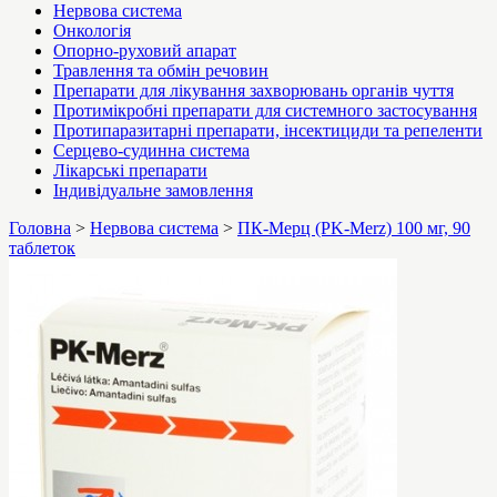
Нервова система
Онкологія
Опорно-руховий апарат
Травлення та обмін речовин
Препарати для лікування захворювань органів чуття
Протимікробні препарати для системного застосування
Протипаразитарні препарати, інсектициди та репеленти
Серцево-судинна система
Лікарські препарати
Індивідуальне замовлення
Головна
>
Нервова система
>
ПК-Мерц (PK-Merz) 100 мг, 90
таблеток