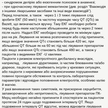
- синдромом делірію або екзогенним психозом в анамнезі;
- при одночасному лікуванні мемантином (див. розділ “Взаємодія
з іншими лікарськими засобами та інші види взаємодій”).
Перед початком, а також через 1 і 3 тижні лікування слід
зробити ЕКГ (50 мм/с) та частотну корекцію часу QT (QTc) за
Bazett, що визначається вручну. Таку ЕКГ необхідно робити
перед будь-яким наступним збільшенням дози та через 2 тижні
після нього. Надалі ЕКГ необхідно проводити як мінімум один
раз на рік. Лікування не можна розпочинати або слід припинити,
якщо вихідне значення QTс становить більше 420 мс, при
збільшенні QT більше як на 60 мс під час лікування препаратом
або якщо значення QTc становить більше 480 мс, а також у
пацієнтів з видимими ЕКГ -U хвилями.
Пацієнти з ризиком електролітного дисбалансу внаслідок,
наприклад, лікування діуретиками, із частим блюванням та/або
діареєю, пацієнти, які приймають інсулін у кризових ситуаціях,
або пацієнти з нирковими або анорексичними порушеннями
повинні проходити обстеження та контроль лабораторних
параметрів і відповідне поповнення електролітів, особливо калію
й магнію.
У разі виникнення таких симптомів, як прискорене серцебиття,
запаморочення або непритомність, лікування препаратом ПК-
Мерц необхідно негайно припинити й спостерігати за пацієнтом
протягом 24 годин щодо подовження інтервалу QT. Якщо
подовження інтервалу QT відсутнє, можна відновити лікування