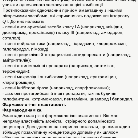
уникати одночасного застосування цієї комбінації.
Протипоказаний одночасний прийом амантадину з іншими
лікарськими засобами, які спричиняють подовження інтервалу
QT. До них належать:
- певні анти аритмічні засоби класу I A (наприклад, квінідин,
дизопірамід, прокаїнамід) і класу III (наприклад: аміодарон,
соталол);
- певні нейролептики (наприклад, тіоридазин, хлорпромазин,
галоперидол, пімозид);
- певні трициклічні й тетрациклічні антидепресанти (наприклад,
амітриптилін);
- певні антигістамінні препарати (наприклад, астемізол,
терфенадин);
- певні макролідні антибіотики (наприклад, еритроміцин,
кларитроміцин);
- певні інгібітори гірази (наприклад, спарфлоксацин);
- азолові протигрибкові й інші препарати, такі як будипін,
галофантрин, котримоксазол, пентамідин, цизаприд і бепридил.
Фармакологічні властивості.
Фармакодинаміка.
Амантадин має різні фармакологічні властивості. Він має
непряму властивість агоніста стріарного допамінового
рецептора. Дослідження на тваринах показали, що амантадин
збільшує позаклітинну концентрацію допаміну як шляхом
збільшення вивільнення допаміну, так і шляхом блокади