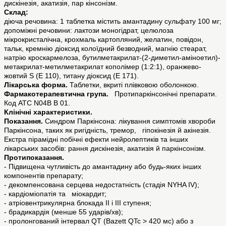
дискінезія, акатизія, пар кінсонізм.
Склад:
діюча речовина: 1 таблетка містить амантадину сульфату 100 мг;
допоміжні речовини: лактози моногідрат, целюлоза
мікрокристалічна, крохмаль картопляний, желатин, повідон,
тальк, кремнію діоксид колоїдний безводний, магнію стеарат,
натрію кроскармелоза, бутилметакрилат-(2-диметил-аміноетил)-
метакрилат-метилметакрилат кополімер (1:2:1), оранжево-
жовтий S (Е 110), титану діоксид (Е 171).
Лікарська форма.
Таблетки, вкриті плівковою оболонкою.
Фармакотерапевтична група.
Протипаркінсонічні препарати.
Код АТС N04В В 01.
Клінічні характеристики.
Показання.
Синдром Паркінсона: лікування симптомів хвороби
Паркінсона, таких як ригідність, тремор, гіпокінезія й акінезія.
Екстра пірамідні побічні ефекти нейролептиків та інших
лікарських засобів: рання дискінезія, акатизія й паркінсонізм.
Протипоказання.
- Підвищена чутливість до амантадину або будь-яких інших
компонентів препарату;
- декомпенсована серцева недостатність (стадія NYНA IV);
- кардіоміопатія та міокардит;
- атріовентрикулярна блокада II і III ступеня;
- брадикардія (менше 55 ударів/хв);
- пролонгований інтервал QT (Bazett QTc > 420 мс) або з