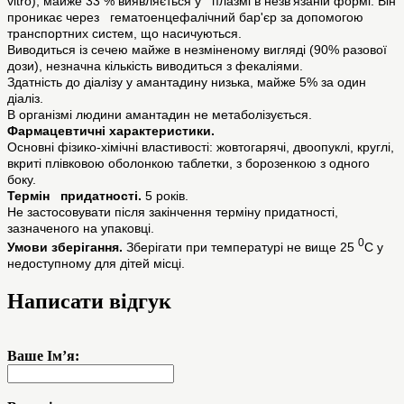
vitro); майже 33 % виявляється у плазмі в незв'язаній формі. Він
проникає через гематоенцефалічний бар'єр за допомогою
транспортних систем, що насичуються.
Виводиться із сечею майже в незміненому вигляді (90% разової
дози), незначна кількість виводиться з фекаліями.
Здатність до діалізу у амантадину низька, майже 5% за один
діаліз.
В організмі людини амантадин не метаболізується.
Фармацевтичні характеристики.
Основні фізико-хімічні властивості: жовтогарячі, двоопуклі, круглі,
вкриті плівковою оболонкою таблетки, з борозенкою з одного
боку.
Термін придатності.
5 років.
Не застосовувати після закінчення терміну придатності,
зазначеного на упаковці.
0
Умови зберігання.
Зберігати при температурі не вище 25
С у
недоступному для дітей місці.
Написати відгук
Ваше Ім’я: