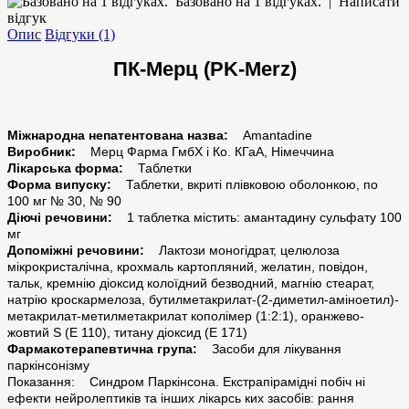
Базовано на 1 відгуках.
|
Написати
відгук
Опис
Відгуки (1)
ПК-Мерц (PK-Merz)
Міжнародна непатентована назва:
Amantadine
Виробник:
Мерц Фарма ГмбХ і Ко. КГаА, Німеччина
Лікарська форма:
Таблетки
Форма випуску:
Таблетки, вкриті плівковою оболонкою, по
100 мг № 30, № 90
Діючі речовини:
1 таблетка містить: амантадину сульфату 100
мг
Допоміжні речовини:
Лактози моногідрат, целюлоза
мікрокристалічна, крохмаль картопляний, желатин, повідон,
тальк, кремнію діоксид колоїдний безводний, магнію стеарат,
натрію кроскармелоза, бутилметакрилат-(2-диметил-аміноетил)-
метакрилат-метилметакрилат кополімер (1:2:1), оранжево-
жовтий S (Е 110), титану діоксид (Е 171)
Фармакотерапевтична група:
Засоби для лікування
паркінсонізму
Показання: Синдром Паркінсона. Екстрапірамідні побіч ні
ефекти нейролептиків та інших лікарсь ких засобів: рання