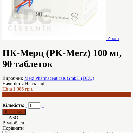
Zoom
ПК-Мерц (PK-Merz) 100 мг,
90 таблеток
Виробник
Merz Pharmaceuticals GmbH (DEU)
Наявність:
На складі
Ціна
1,086 грн.
931 грн.
Кількість:
-
+
- АБО -
В улюблені
Порівняти