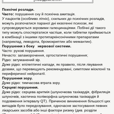
Психічні розлади.
Часто:
порушення сну й психічна ажитація.
У пацієнтів (особливо літніх), схильних до психічних розладів,
можуть розпочатися параної дні екзогенні психози, які
супроводжуються зоровими галюцинаціями. Побічні дії такого
типу можуть спостерігатися частіше, коли таблетки приймаються
в комбінації з іншими протипаркінсонічними препаратами
(наприклад, леводопа, бромокриптин або мемантин).
Порушення з боку нервової системи.
Часто: рухові порушення.
Нечасто: запаморочення, ортостатичні порушення;
Рідко: затуманений зір.
Дуже рідко: епілептичні напади, як правило, після лікування
дозами, що перевищують рекомендовані, симптоми міоклонії та
периферичної нейропатії.
Порушення зору.
Дуже рідко: тимчасова втрата зору.
Серцеві порушення.
Дуже рідко: серцева аритмія (шлуночкова тахікардія, фібриляція
шлуночків, хаотична поліморфна шлуночкова тахікардія й
подовження інтервалу QT). Причиною виникнення більшості цих
випадків було передозування, одночасне застосування певних
лікарських засобів або інші фактори ризику (див. розділи