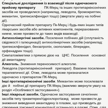
Спеціальні дослідження із взаємодії після одночасного
прийому препарату
ПК-Мерц та інших протипаркінсонічних
засобів не проводилися (наприклад, леводопа, бромокриптин,
мемантин, тригексилфенідил тощо) (звертати увагу на побічні
дії).
Одночасний прийом препарату Пк-Мерц і будь-яких інших типів
лікарських засобів або активних компонентів, перерахованих
нижче, може призвести до таких видів взаємодії.
Антихолінергічні засоби.
Посилення побічних дій (сплутаність
свідомості і галюцинації) антихолінергічних засобів (наприклад:
тригексилфенідил, бензатропін, скополамін, біпериден,
орфенадрин тощо).
Симпатоміметики з прямою дією на ЦНС. Посилення основної
дії амантадину.
Алкоголь.
Зниження переносимості алкоголю.
Леводопа (протипаркінсонічний препарат). Взаємне посилення
терапевтичної дії. Отже, леводопа може призначатися
одночасно з препаратом ПК-Мерц.
Інші протипаркінсонічні засоби
. Мемантин може посилювати
дію й побічні дії препарату ПК-Мерц (важливо звернути увагу на
розділ «Особливості застосування»).
Інші лікарські засоби.
Одночасне застосування сечогінних
засобів типу триамтерен/гідрохлоротіазид може призвести до
зниження виведення амантадину із плазми, що призводить до
створення токсичної концентрації останнього в плазмі. Отже, слід