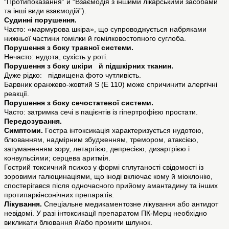
“Протипоказання” й “Взаємодія з іншими лікарськими засобами
та інші види взаємодій”).
Судинні порушення.
Часто: «мармурова шкіра», що супроводжується набряками
нижньої частини гомілки й гомілковостопного суглоба.
Порушення з боку травної системи.
Нечасто: нудота, сухість у роті.
Порушення з боку шкіри й підшкірних тканин.
Дуже рідко: підвищена фото чутливість.
Барвник оранжево-жовтий S (E 110) може спричинити алергічні
реакції.
Порушення з боку сечостатевої системи.
Часто: затримка сечі в пацієнтів із гіпертрофією простати.
Передозування.
Симптоми.
Гостра інтоксикація характеризується нудотою,
блюванням, надмірним збудженням, тремором, атаксією,
затуманенням зору, летаргією, депресією, дизартрією і
конвульсіями; серцева аритмія.
Гострий токсичний психоз у формі сплутаності свідомості із
зоровими галюцинаціями, що іноді включає кому й міоклонію,
спостерігався після одночасного прийому амантадину та інших
протипаркінсонічних препаратів.
Лікування.
Спеціальне медикаментозне лікування або антидот
невідомі. У разі інтоксикації препаратом ПК-Мерц необхідно
викликати блювання й/або промити шлунок.