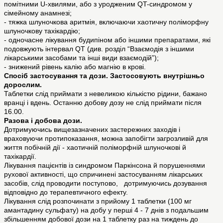
помітними U-хвилями, або з уродженим QT-синдромом у
сімейному анамнезі;
- тяжка шлуночкова аритмія, включаючи хаотичну поліморфну
шлуночкову тахікардію;
- одночасне лікування будипіном або іншими препаратами, які
подовжують інтервал QT (див. розділ “Взаємодія з іншими
лікарськими засобами та інші види взаємодій”);
- знижений рівень калію або магнію в крові.
Спосіб застосування та дози. Застосовують внутрішньо
дорослим.
Таблетки слід приймати з невеликою кількістю рідини, бажано
вранці і вдень. Останню добову дозу не слід приймати після
16.00.
Разова і добова дози.
Дотримуючись вищезазначених застережних заходів і
враховуючи протипоказання, можна запобігти загрозливій для
життя побічній дії - хаотичній поліморфній шлуночкові й
тахікардії.
Лікування пацієнтів із синдромом Паркінсона й порушеннями
рухової активності, що спричинені застосуванням лікарських
засобів, слід проводити поступово, дотримуючись дозування
відповідно до терапевтичного ефекту.
Лікування слід розпочинати з прийому 1 таблетки (100 мг
амантадину сульфату) на добу у перші 4 - 7 днів з подальшим
збільшенням добової дози на 1 таблетку раз на тиждень до