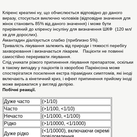
Кліренс креатині ну, що обчислюється відповідно до даного
виразу, стосується виключно чоловіків (відповідне значення для
жінок становить 85% від даного значення) і може бути
прирівняний до кліренсу інсуліну для визначення ШКФ (120 мл/
хв для дорослих).
Амантадин діалізується слабко (приблизно 5%).
Тривалість лікування залежить від природи і тяжкості перебігу
захворювання і визначається лікарем. Пацієнти не повинні
самостійно переривати лікування.
Слід уникати різкого припинення лікування препаратом, оскільки
в такому випадку у пацієнтів із хворобою Паркінсона може
спостерігатися посилення екстра пірамідних симптомів, які іноді
включають а кінетичний криз, і ефект припинення прийому іноді
може виражатися у вигляді делірію.
Побічні реакції.
Дуже часто
(>1/10)
Часто
(>1/100, <1/10)
Нечасто
(>1/1000, <1/100)
Рідко
(>1/10000, <1/1000)
(<1/10000), включаючи окремі
Дуже рідко
повідомлення