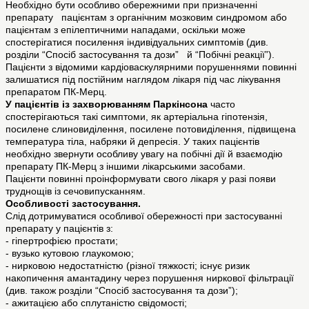
Необхідно бути особливо обережними при призначенні
препарату пацієнтам з органічним мозковим синдромом або
пацієнтам з епілептичними нападами, оскільки може
спостерігатися посилення індивідуальних симптомів (див.
розділи “Спосіб застосування та дози” й “Побічні реакції”).
Пацієнти з відомими кардіоваскулярними порушеннями повинні
залишатися під постійним наглядом лікаря під час лікування
препаратом ПК-Мерц.
У пацієнтів із захворюванням Паркінсона
часто
спостерігаються такі симптоми, як артеріальна гіпотензія,
посилене слиновиділення, посилене потовиділення, підвищена
температура тіла, набряки й депресія. У таких пацієнтів
необхідно звернути особливу увагу на побічні дії й взаємодію
препарату ПК-Мерц з іншими лікарськими засобами.
Пацієнти повинні проінформувати свого лікаря у разі появи
труднощів із сечовипусканням.
Особливості застосування.
Слід дотримуватися особливої обережності при застосуванні
препарату у пацієнтів з:
- гіпертрофією простати;
- вузько кутовою глаукомою;
- нирковою недостатністю (різної тяжкості; існує ризик
накопичення амантадину через порушення ниркової фільтрації
(див. також розділи “Спосіб застосування та дози”);
- ажитацією або сплутаністю свідомості;