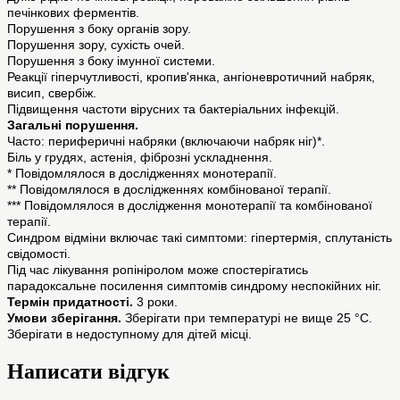
печінкових ферментів.
Порушення з боку органів зору.
Порушення зору, сухість очей.
Порушення з боку імунної системи.
Реакції гіперчутливості, кропив'янка, ангіоневротичний набряк,
висип, свербіж.
Підвищення частоти вірусних та бактеріальних інфекцій.
Загальні порушення.
Часто: периферичні набряки (включаючи набряк ніг)*.
Біль у грудях, астенія, фіброзні ускладнення.
* Повідомлялося в дослідженнях монотерапії.
** Повідомлялося в дослідженнях комбінованої терапії.
*** Повідомлялося в дослідження монотерапії та комбінованої
терапії.
Синдром відміни включає такі симптоми: гіпертермія, сплутаність
свідомості.
Під час лікування ропініролом може спостерігатись
парадоксальне посилення симптомів синдрому неспокійних ніг.
Термін придатності.
3 роки.
Умови зберігання.
Зберігати при температурі не вище 25 °C.
Зберігати в недоступному для дітей місці.
Написати відгук