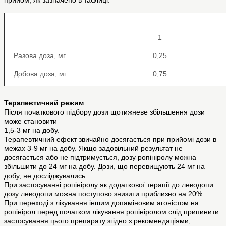
прийом, як зазначено в таблиці:
1
Разова доза, мг
0,25
Добова доза, мг
0,75
Терапевтичний режим
Після початкового підбору дози щотижневе збільшення дози
може становити
1,5-3 мг на добу.
Терапевтичний ефект звичайно досягається при прийомі дози в
межах 3-9 мг на добу. Якщо задовільний результат не
досягається або не підтримується, дозу ропініролу можна
збільшити до 24 мг на добу. Дози, що перевищують 24 мг на
добу, не досліджувались.
При застосуванні ропініролу як додаткової терапії до леводопи
дозу леводопи можна поступово знизити приблизно на 20%.
При переході з лікування іншим допаміновим агоністом на
ропінірол перед початком лікування ропініролом слід припинити
застосування цього препарату згідно з рекомендаціями,