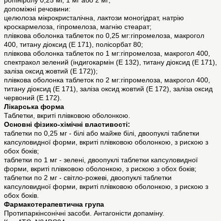
ропініролу 0,25 мг, 1 мг або 2 мг;
допоміжні речовини:
целюлоза мікрокристалічна, лактози моногідрат, натрію
кроскармелоза, гіпромелоза, магнію стеарат;
плівкова оболонка таблеток по 0,25 мг:гіпромелоза, макрогол
400, титану діоксид (E 171), полісорбат 80;
плівкова оболонка таблеток по 1 мг:гіпромелоза, макрогол 400,
спектракол зелений (індигокармін (E 132), титану діоксид (E 171),
заліза оксид жовтий (E 172));
плівкова оболонка таблеток по 2 мг:гіпромелоза, макрогол 400,
титану діоксид (E 171), заліза оксид жовтий (E 172), заліза оксид
червоний (E 172).
Лікарська форма
Таблетки, вкриті плівковою оболонкою.
Основні фізико-хімічні властивості:
таблетки по 0,25 мг - білі або майже білі, двоопуклі таблетки
капсуловидної форми, вкриті плівковою оболонкою, з рискою з
обох боків;
таблетки по 1 мг - зелені, двоопуклі таблетки капсуловидної
форми, вкриті плівковою оболонкою, з рискою з обох боків;
таблетки по 2 мг - світло-рожеві, двоопуклі таблетки
капсуловидної форми, вкриті плівковою оболонкою, з рискою з
обох боків.
Фармакотерапевтична група
Протипаркінсонічні засоби. Антагоністи допаміну.