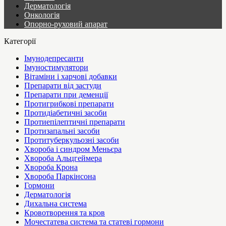
Дерматологія
Онкологія
Опорно-руховий апарат
Категорії
Імунодепресанти
Імуностимулятори
Вітаміни і харчові добавки
Препарати від застуди
Препарати при деменції
Протигрибкові препарати
Протидіабетичні засоби
Протиепілептичні препарати
Протизапальні засоби
Протитуберкульозні засоби
Хвороба і синдром Меньєра
Хвороба Альцгеймера
Хвороба Крона
Хвороба Паркінсона
Гормони
Дерматологія
Дихальна система
Кровотворення та кров
Мочестатева система та статеві гормони