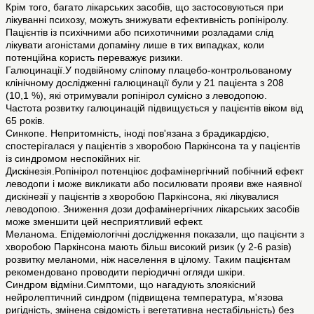
Крім того, багато лікарських засобів, що застосовуються при
лікуванні психозу, можуть знижувати ефективність ропініролу.
Пацієнтів із психічними або психотичними розладами слід
лікувати агоністами допаміну лише в тих випадках, коли
потенційна користь переважує ризики.
Галюцинації.У подвійному сліпому плацебо-контрольованому
клінічному дослідженні галюцинації були у 21 пацієнта з 208
(10,1 %), які отримували ропінірол сумісно з леводопою.
Частота розвитку галюцинацій підвищується у пацієнтів віком від
65 років.
Синкопе. Непритомність, іноді пов'язана з брадикардією,
спостерігалася у пацієнтів з хворобою Паркінсона та у пацієнтів
із синдромом неспокійних ніг.
Дискінезія.Ропінірол потенціює дофамінергічний побічний ефект
леводопи і може викликати або посилювати прояви вже наявної
дискінезії у пацієнтів з хворобою Паркінсона, які лікувалися
леводопою. Зниження дози дофамінергічних лікарських засобів
може зменшити цей несприятливий ефект.
Меланома. Епідеміологічні дослідження показали, що пацієнти з
хворобою Паркінсона мають більш високий ризик (у 2-6 разів)
розвитку меланоми, ніж населення в цілому. Таким пацієнтам
рекомендовано проводити періодичні огляди шкіри.
Синдром відміни.Симптоми, що нагадують злоякісний
нейролептичний синдром (підвищена температура, м'язова
ригідність, змінена свідомість і вегетативна нестабільність) без