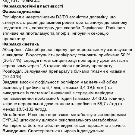
Код АТС N04BC04.
Фармакологічні властивості
Фармакодинаміка
Ропінірол є неерголіновим D2/D3 агоністом допаміну, що
стимулює стріарні допамінові рецептори та знижує допамінову
недостатність, характерну для хвороби Паркінсона. Ропінірол
впливає на гіпоталамус та гіпофіз, інгібуючи секрецію
пролактину.
Фармакокінетика
Абсорбція. Абсорбція ропініролу при пероральному застосуванні
є швидкою. Біодоступність ропініролу становить приблизно 50 %
(36-57 %), середні пікові концентрації препарату досягаються в
середньому через 1,5 години після прийому препарату.
Розподіл.
Зв’язування препарату з білками плазми є низьким
(10-40 %).
Завдяки високій ліофільності ропінірол має великий об’єм
розподілу (приблизно 6,7 л/кг, в межах 3,4-19,5 л/мг) та
виводиться із системної циркуляції з середнім періодом
напіввиведення приблизно 6 годин (в межах 3,4-10,2 години),
кліренс пероральної дози становить приблизно 58,7 л/год (в
межах 18,5-132 л/год).
Метаболізм. Ропінірол переважно метаболізується ізоформом
CYP1A2 цитохрому шляхом окислювального метаболізму.
Ропінірол та його метаболіти виділяються переважно з сечею.
Виведення.
Спостерігається широка індивідуальна