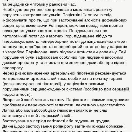
та рецидив симптомів у ранковий час.
Необхідно регулярно контролювати можливість розвитку
порушень контролю імпульсів. Пацієнтів і їх опікунів слід
інформувати про те, що при застосуванні агоністів дофамінових
рецепторів, включаючи Ропінірол, можливі поведінкові прояви
розлади імпульсивного контролю. Повідомлялося про
патологічний потяг до азартних ігор, підвищене лібідо та
гіперсексуальність, непереборний потяг до імпульсивних витрат
та покупок, переїдання та непереборний потяг до їжі у пацієнтів
з хворобою Паркінсона, яких лікували агоністами допаміну. Такі
порушення були зафіксовані особливо при лікуванні високими
дозами препарату та зникали при зниженні дози або при відміні
препарату.
Через ризик виникнення артеріальної гіпотензії рекомендується
контролювати артеріальний тиск, особливо на початку терапії
(ризик постуральної гіпотензії), у пацієнтів з тяжкими
порушеннями серцево-судинної системи (особливо при серцевій
недостатності).
Лікарський засіб містить лактозу. Пацієнтам з рідкими спадковими
проблемами переносності галактози, лактазною недостатністю
Лаппа або мальабсорбцією глюкози-галактози не слід
застосовувати цей лікарський засіб.
Застосування у період вагітності або годування груддю.
Данні щодо застосування ропініролу вагітним жінкам обмежені.
Дослідження на тваринах показали репродуктивну токсичність