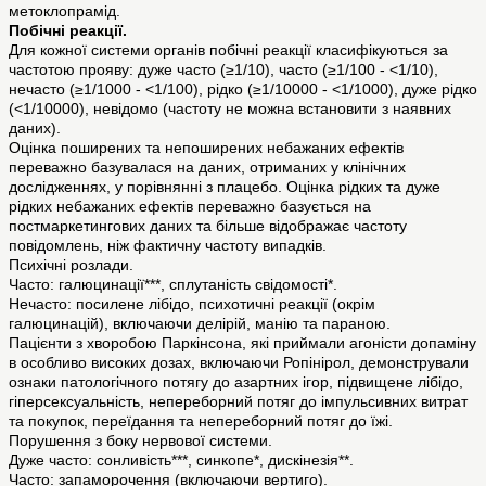
метоклопрамід.
Побічні реакції.
Для кожної системи органів побічні реакції класифікуються за
частотою прояву: дуже часто (≥1/10), часто (≥1/100 - <1/10),
нечасто (≥1/1000 - <1/100), рідко (≥1/10000 - <1/1000), дуже рідко
(<1/10000), невідомо (частоту не можна встановити з наявних
даних).
Оцінка поширених та непоширених небажаних ефектів
переважно базувалася на даних, отриманих у клінічних
дослідженнях, у порівнянні з плацебо. Оцінка рідких та дуже
рідких небажаних ефектів переважно базується на
постмаркетингових даних та більше відображає частоту
повідомлень, ніж фактичну частоту випадків.
Психічні розлади.
Часто: галюцинації***, сплутаність свідомості*.
Нечасто: посилене лібідо, психотичні реакції (окрім
галюцинацій), включаючи делірій, манію та параною.
Пацієнти з хворобою Паркінсона, які приймали агоністи допаміну
в особливо високих дозах, включаючи Ропінірол, демонстрували
ознаки патологічного потягу до азартних ігор, підвищене лібідо,
гіперсексуальність, непереборний потяг до імпульсивних витрат
та покупок, переїдання та непереборний потяг до їжі.
Порушення з боку нервової системи.
Дуже часто: сонливість***, синкопе*, дискінезія**.
Часто: запаморочення (включаючи вертиго).