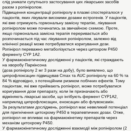
слід уникати супутнього застосування цих лікарських засобів
разом з ропініролом.
Підвищення концентрації ропініролу в плазмі спостерігалося у
пацієнтів, яких лікували високими дозами естрогенів. У пацієнтів,
які вже отримують гормональну замісну терапію, лікування
ропініролом може починатись за звичайною схемою. Проте,
якщо гормональна замісна терапія переривається або
розпочинається під час лікування ропініролом, залежно від
клінічної реакції може потребуватися коригування дози.
Ропінірол переважно метаболізується через цитохром P450
ферменту CYP 1A2.
У фармакокінетичному дослідженні у пацієнтів, які страждають
на хворобу Паркінсона
(доза ропініролу 2 мг 3 рази на добу), було виявлено, що
ципрофлоксацин підвищував Cmax та AUC ропініролу на 60 % та
84 % відповідно, з потенційним ризиком побічних ефектів. Тому
пацієнтам, які вже приймають ропінірол, може потребуватися
коригування дози препарату, коли їм призначають або
відміняють лікарські засоби, що інгібують фермент CYP1A2,
наприклад ципрофлоксацин, еноксацин або флувоксамін.
За результатами досліджень, ропінірол має невеликий потенціал
для пригнічення цитохрому Р450 в терапевтичних дозах. Отже,
ропінірол не впливає на фармакокінетику препаратів через
механізм цитохрому Р450.
У фармакокінетичному дослідженні взаємодії між ропініролом (2