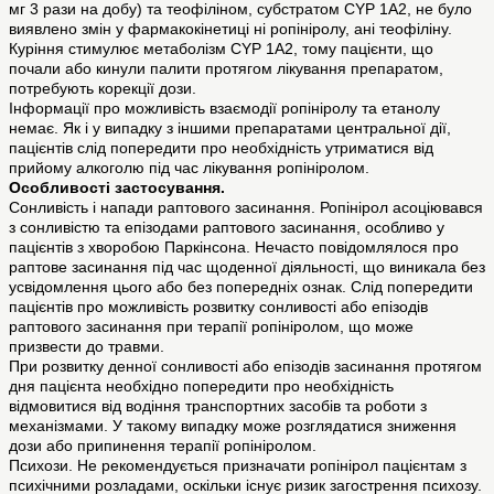
мг 3 рази на добу) та теофіліном, субстратом CYP 1A2, не було
виявлено змін у фармакокінетиці ні ропініролу, ані теофіліну.
Куріння стимулює метаболізм CYP 1A2, тому пацієнти, що
почали або кинули палити протягом лікування препаратом,
потребують корекції дози.
Інформації про можливість взаємодії ропініролу та етанолу
немає. Як і у випадку з іншими препаратами центральної дії,
пацієнтів слід попередити про необхідність утриматися від
прийому алкоголю під час лікування ропініролом.
Особливості застосування.
Сонливість і напади раптового засинання. Ропінірол асоціювався
з сонливістю та епізодами раптового засинання, особливо у
пацієнтів з хворобою Паркінсона. Нечасто повідомлялося про
раптове засинання під час щоденної діяльності, що виникала без
усвідомлення цього або без попередніх ознак. Слід попередити
пацієнтів про можливість розвитку сонливості або епізодів
раптового засинання при терапії ропініролом, що може
призвести до травми.
При розвитку денної сонливості або епізодів засинання протягом
дня пацієнта необхідно попередити про необхідність
відмовитися від водіння транспортних засобів та роботи з
механізмами. У такому випадку може розглядатися зниження
дози або припинення терапії ропініролом.
Психози. Не рекомендується призначати ропінірол пацієнтам з
психічними розладами, оскільки існує ризик загострення психозу.