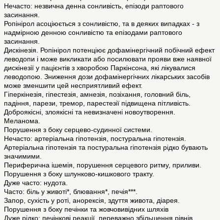
Нечасто: незвична денна сонливість, епізоди раптового
засинання.
Ропінірол асоціюється з сонливістю, та в деяких випадках - з
надмірною денною сонливістю та епізодами раптового
засинання.
Дискінезія. Ропінірол потенціює дофамінергічний побічний ефект
леводопи і може викликати або посилювати прояви вже наявної
дискінезії у пацієнтів з хворобою Паркінсона, які лікувалися
леводопою. Зниження дози дофамінергічних лікарських засобів
може зменшити цей несприятливий ефект.
Гіперкінезія, гіпестезія, амнезія, позіхання, головний біль,
падіння, парези, тремор, парестезії підвищена пітливість.
Доброякісні, злоякісні та невизначені новоутворення.
Меланома.
Порушення з боку серцево-судинної системи.
Нечасто: артеріальна гіпотензія, постуральна гіпотензія.
Артеріальна гіпотензія та постуральна гіпотензія рідко бувають
значимими.
Периферична ішемія, порушення серцевого ритму, приливи.
Порушення з боку шлунково-кишкового тракту.
Дуже часто: нудота.
Часто: біль у животі*, блювання*, печія***.
Запор, сухість у роті, анорексія, здуття живота, діарея.
Порушення з боку печінки та жовчовивідних шляхів
Дуже рідко: печінкові реакції, переважно збільшення рівнів