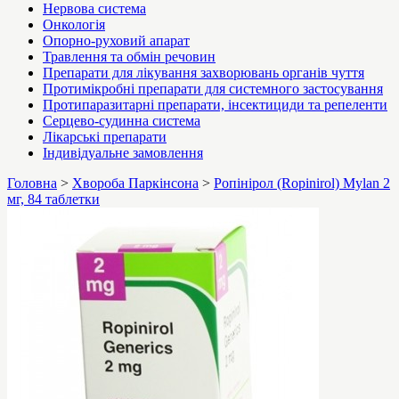
Нервова система
Онкологія
Опорно-руховий апарат
Травлення та обмін речовин
Препарати для лікування захворювань органів чуття
Протимікробні препарати для системного застосування
Протипаразитарні препарати, інсектициди та репеленти
Серцево-судинна система
Лікарські препарати
Індивідуальне замовлення
Головна
>
Хвороба Паркінсона
>
Ропінірол (Ropinirol) Mylan 2
мг, 84 таблетки