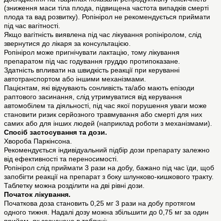
(зниження маси тіла плода, підвищена частота випадків смерті
плода та вад розвитку). Ропінірол не рекомендується приймати
під час вагітності.
Якщо вагітність виявлена під час лікування ропініролом, слід
звернутися до лікаря за консультацією.
Ропінірол може пригнічувати лактацію, тому лікування
препаратом під час годування груддю протипоказане.
Здатність впливати на швидкість реакції при керуванні
автотранспортом або іншими механізмами.
Пацієнтам, які відчувають сонливість та/або мають епізоди
раптового засинання, слід утримуватися від керування
автомобілем та діяльності, під час якої порушення уваги може
становити ризик серйозного травмування або смерті для них
самих або для інших людей (наприклад роботи з механізмами).
Спосіб застосування та дози.
Хвороба Паркінсона.
Рекомендується індивідуальний підбір дози препарату залежно
від ефективності та переносимості.
Ропінірол слід приймати 3 рази на добу, бажано під час їди, щоб
запобігти реакції на препарат з боку шлунково-кишкового тракту.
Таблетку можна розділити на дві рівні дози.
Початок лікування.
Початкова доза становить 0,25 мг 3 рази на добу протягом
одного тижня. Надалі дозу можна збільшити до 0,75 мг за один