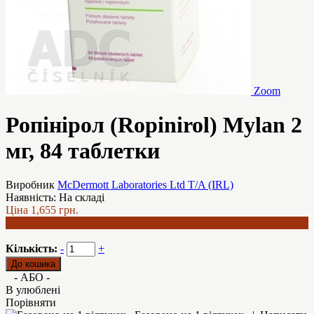
Zoom
Ропінірол (Ropinirol) Mylan 2
мг, 84 таблетки
Виробник
McDermott Laboratories Ltd T/A (IRL)
Наявність:
На складі
Ціна
1,655 грн.
1,448 грн.
Кількість:
-
+
- АБО -
В улюблені
Порівняти