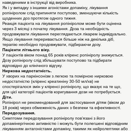
наведеними в інструкції від виробника.
Як і у випадку з іншими агоністами допаміну, лікування
ропініролом слід припиняти поступово, зменшуючи кількість
щоденних доз протягом одного тижня.
Реакція пацієнта на лікування ропініролом може бути оцінена
через 3 місяці з початку лікування. Доза та необхідність
продовжувати лікування переглядаються лікарем індивідуально.
Якщо лікування переривається більше ніж на декілька діб,
терапію необхідно продовжувати, підбираючи дозу.
Пацієнти літнього віку.
У пацієнтів віком понад 65 років кліренс ропініролу знижується.
Дозу ропініролу слід збільшувати поступово та підбирати
відповідно до клінічного відгуку.
Ниркова недостатність.
У хворих на паркінсонізм з легкою та помірною нирковою
недостатністю (кліренс креатиніну 30-50 мл/хв) не
спостерігалося змін у кліренсі ропініролу, що вказує на те що,
для цієї категорії пацієнтів коригування дози не потребується.
Діти.
Ропінірол не рекомендований для застосування дітям (віком до
18 років) через обмеженість даних з безпеки та ефективності.
Передозування.
Симптоми передозування ропініролу пов’язані з його
допамінергічною активністю і можуть бути полегшені відповідним
лікуванням антагоністами допаміну, такими як нейролептики або