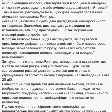
іншої очевидної етіології, спостерігалися в асоціації із швидким
зниженням дози, відміною або зміною в дофамінергічній терапії.
Таким чином, рекомендується, щоб доза знижувалася в кінці
лікування препаратом Ропінірол.
Дегенерація сітківки.Існують дані дослідження канцерогенності
на тваринах. Значимість цих наслідків для людини не
встановлена, але слід враховувати, що такі порушення
спостерігалися у хребетних.
Фіброзні захворювання. У деяких пацієнтів, які лікувалися
ерголіновими дофамінергічними агоністами, були зареєстровані
випадки заочеревинного фіброзу, легеневих інфільтратів,
плевриту, потовщення плеври, перикардиту та серцевої
вальвулопатії.
Зв'язування з меланіном.Ропінірол зв'язується з тканинами, що
містять меланін (шкіра, очі) у пігментних щурів. Після
застосування разової дози виявляється довготривале
утримування лікарського засобу з періодом напіввиведення з ока
20 діб.
Ропінірол не слід приймати для лікування акатизії, тасикінезії
(нейролептично-індуковане нестримне бажання ходити) чи
вторинного синдрому неспокійних ніг (наприклад, спричиненого
нирковою недостатністю, залізодефіцитною анемією чи
вагітністю).
Під час лікування ропініролом може спостерігатися
парадоксальне посилення симптомів синдрому неспокійних ніг