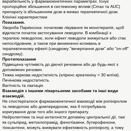
варіабельність у фармакокінетичних параметрах. Існує
пропорційне збільшення в системному впливі (Cmax та AUC)
препарату із збільшенням дози в межах терапевтичної дози.
Клінічні характеристики
Показання.
Хвороба Паркінсона: початкове лікування як монотерапія, щоб
відкласти початок застосування леводопи. В комбінації з
терапією леводопою, коли ефект леводопи знижується або стає
непослідовним, а також при виникненні коливань в
терапевтичному ефекті (синдрому "вичерпання дози" або "on-off"
синдрому).
Протипоказання
Підвищена чутливість до діючої речовини або до будь-якої з
допоміжних речовин.
Тяжка ниркова недостатність (кліренс креатиніну < 30 мл/хв).
Печінкова недостатність.
Вагітність та лактація.
Взаємодія з іншими лікарськими засобами та інші види
взаємодій.
Не спостерігалося фармакокінетичної взаємодії між ропініролом
та леводопою або домперидоном, яка б потребувала
коригування дози того або іншого препарату.
Нейролептики та інші антагоністи допаміну центральної дії, такі
як сульпірид, метоклопрамід, фенотіазини, бутирофенони,
тіоксантени, можуть знижувати ефективність ропініролу, а тому