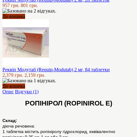
957 грн.
801 грн.
До кошика
Реквіп Модутаб (Requip-Modutab) 2 мг, 84 таблетки
2,379 грн.
2,159 грн.
До кошика
Опис
Відгуки (1)
РОПІНІРОЛ (ROPINIROL E)
Склад:
діюча речовина:
1 таблетка містить ропініролу гідрохлорид, еквівалентно