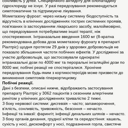
сонливість у дітей. Специфічного антидоту для олопатадину
гідрохлориду не існує. У разі передозування рекомендується
симптоматичне та підтримуюче лікування.
Мометазону фуроат: через низьку системну біодоступність та
відсутність в клінічних дослідженнях гострих системних проявів,
пов'язаних із застосуванням лікарського засобу, малоймовірно,
що передозування потребуватиме іншої терапії, ніж
спостереження. Інтраназальне введення 1600 мг (8-кратна
рекомендована добова доза мометазону фуроату в препараті
Ріалтріс) щодня протягом 29 днів у здорових добровольців не
показало збільшення частоти побічних ефектів. У дослідженні за
участю добровольців, що застосовували однократні
інтраназальні дози по 4000 мкг та пероральні інгаляційні дози по
8000 мкг, побічні реакції не спостерігалися. Хронічне
передозування будь-яким з кортикостероїдів може призвести до
виникнення симптомів гіперкортицизму.
Побічні реакції.
Дані з безпеки, описані нижче, відображають застосування
препарату Ріалтріс у 3062 пацієнтів з сезонним алергічним
ринітом у клінічних дослідженнях тривалістю 2 тижні.
З боку нервової системи: дисгевзія – часто; запаморочення,
в’ялість, сонливість, тривожність, безсоння – нечасто.
Інфекції та інвазії: фарингіт, інфекції дихальних шляхів – нечасто.
З боку органів дихання, грудної клітки та середостіння: кашель,
сухість у носі, дискомфорт у носі, подразнення горла, свистяче