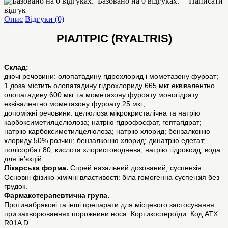
Базовано на 0 відгуках.
|
Написати
відгук
Опис
Відгуки (0)
РІАЛТРІС (RYALTRIS)
Склад:
діючі речовини: олопатадину гідрохлорид і мометазону фуроат;
1 доза містить олопатадину гідрохлориду 665 мкг еквівалентно
олопатадину 600 мкг та мометазону фуроату моногідрату
еквівалентно мометазону фуроату 25 мкг;
допоміжні речовини: целюлоза мікрокристалічна та натрію
карбоксиметилцелюлоза; натрію гідрофосфат, гептагідрат;
натрію карбоксиметилцелюлоза; натрію хлорид; бензалконію
хлориду 50% розчин; бензалконію хлорид; динатрію едетат;
полісорбат 80; кислота хлористоводнева; натрію гідроксид; вода
для ін’єкцій.
Лікарська форма.
Спрей назальний дозований, суспензія.
Основні фізико-хімічні властивості: біла гомогенна суспензія без
грудок.
Фармакотерапевтична група.
Протинабрякові та інші препарати для місцевого застосування
при захворюваннях порожнини носа. Кортикостероїди. Код АТХ
R01A D.