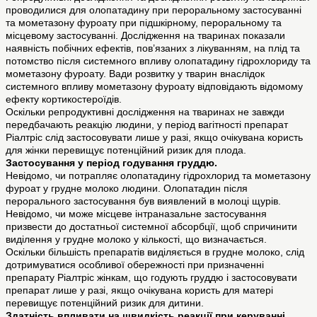
проводилися для олопатадину при пероральному застосуванні
та мометазону фуроату при підшкірному, пероральному та
місцевому застосуванні. Дослідження на тваринах показали
наявність побічних ефектів, пов’язаних з лікуванням, на плід та
потомство після системного впливу олопатадину гідрохлориду та
мометазону фуроату. Вади розвитку у тварин внаслідок
системного впливу мометазону фуроату відповідають відомому
ефекту кортикостероїдів.
Оскільки репродуктивні дослідження на тваринах не завжди
передбачають реакцію людини, у період вагітності препарат
Ріалтріс слід застосовувати лише у разі, якщо очікувана користь
для жінки перевищує потенційний ризик для плода.
Застосування у період годування груддю.
Невідомо, чи потрапляє олопатадину гідрохлорид та мометазону
фуроат у грудне молоко людини. Олопатадин після
перорального застосування був виявлений в молоці щурів.
Невідомо, чи може місцеве інтраназальне застосування
призвести до достатньої системної абсорбції, щоб спричинити
виділення у грудне молоко у кількості, що визначається.
Оскільки більшість препаратів виділяється в грудне молоко, слід
дотримуватися особливої обережності при призначенні
препарату Ріалтріс жінкам, що годують груддю і застосовувати
препарат лише у разі, якщо очікувана користь для матері
перевищує потенційний ризик для дитини.
Здатність впливати на швидкість реакції при керуванні