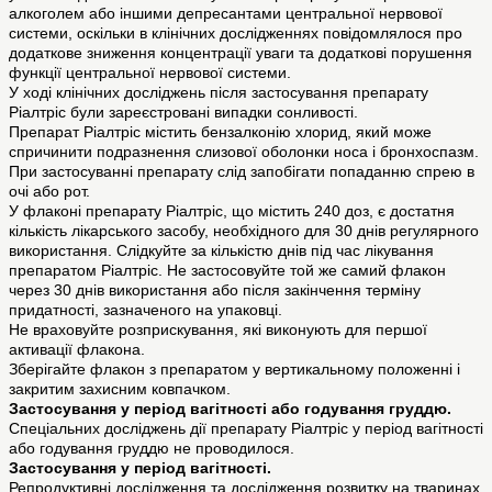
алкоголем або іншими депресантами центральної нервової
системи, оскільки в клінічних дослідженнях повідомлялося про
додаткове зниження концентрації уваги та додаткові порушення
функції центральної нервової системи.
У ході клінічних досліджень після застосування препарату
Ріалтріс були зареєстровані випадки сонливості.
Препарат Ріалтріс містить бензалконію хлорид, який може
спричинити подразнення слизової оболонки носа і бронхоспазм.
При застосуванні препарату слід запобігати попаданню спрею в
очі або рот.
У флаконі препарату Ріалтріс, що містить 240 доз, є достатня
кількість лікарського засобу, необхідного для 30 днів регулярного
використання. Слідкуйте за кількістю днів під час лікування
препаратом Ріалтріс. Не застосовуйте той же самий флакон
через 30 днів використання або після закінчення терміну
придатності, зазначеного на упаковці.
Не враховуйте розприскування, які виконують для першої
активації флакона.
Зберігайте флакон з препаратом у вертикальному положенні і
закритим захисним ковпачком.
Застосування у період вагітності або годування груддю.
Спеціальних досліджень дії препарату Ріалтріс у період вагітності
або годування груддю не проводилося.
Застосування у період вагітності.
Репродуктивні дослідження та дослідження розвитку на тваринах