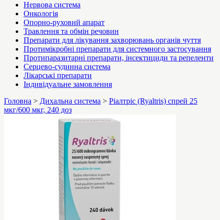
Нервова система
Онкологія
Опорно-руховий апарат
Травлення та обмін речовин
Препарати для лікування захворювань органів чуття
Протимікробні препарати для системного застосування
Протипаразитарні препарати, інсектициди та репеленти
Серцево-судинна система
Лікарські препарати
Індивідуальне замовлення
Головна
>
Дихальна система
>
Ріалтріс (Ryaltris) спрей 25
мкг/600 мкг, 240 доз