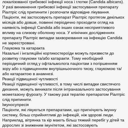
локалізованої грибкової інфекції носа і глотки (Candida albicans).
У разі виникнення грибкової інфекції застосування препарату
Ріалтріс слід припинити і розпочати відповідне лікування.
Пацієнти, які застосовують препарат Ріалтріс протягом декількох
місяців або довше, повинні періодично проходити огляд на
наявність інфекції Candida або інших ознак несприятливого
впливу на слизову оболонку носа. У клінічних дослідженнях
препарату Ріалтріс випадки захворювання на інфекцію Candida
не зареєстровані.
Глаукома та катаракта
Назальні і інгаляційні кортикостероїди можуть призвести до
розвитку глаукоми та/або катаракти. Тому необхідний
періодичний огляд у офтальмолога пацієнтам з погіршенням
зору або з підвищенням внутрішньоочного тиску, глаукомою та/
або катарактою в анамнезі.
Реакції підвищеної чутливості
Реакції підвищеної чутливості, в тому числі випадки свистячого
дихання, можуть виникати після інтраназального застосування
мометазону фуроату. У такому разі терапію препаратом Ріалтріс
слід припинити.
Імуносупресія
Пацієнти, які лікуються препаратами, що пригнічують імунну
систему, більш сприйнятливі до інфекцій, ніж здорові люди.
Наприклад, вітрянка та кір мають більш тяжкий перебіг у дітей та
дорослих зі зниженим імунітетом, які застосовують