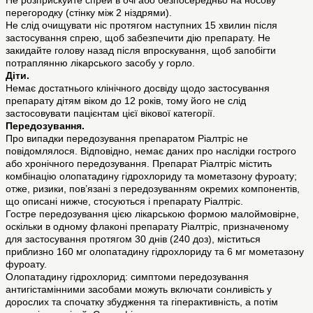
Не розприскуйте спрей в очі або безпосередньо на носову
перегородку (стінку між 2 ніздрями).
Не слід очищувати ніс протягом наступних 15 хвилин після
застосування спрею, щоб забезпечити дію препарату. Не
закидайте голову назад після впроскування, щоб запобігти
потраплянню лікарського засобу у горло.
Діти.
Немає достатнього клінічного досвіду щодо застосування
препарату дітям віком до 12 років, тому його не слід
застосовувати пацієнтам цієї вікової категорії.
Передозування.
Про випадки передозування препаратом Ріалтріс не
повідомлялося. Відповідно, немає даних про наслідки гострого
або хронічного передозування. Препарат Ріалтріс містить
комбінацію олопатадину гідрохлориду та мометазону фуроату;
отже, ризики, пов’язані з передозуванням окремих компонентів,
що описані нижче, стосуються і препарату Ріалтріс.
Гостре передозування цією лікарською формою малоймовірне,
оскільки в одному флаконі препарату Ріалтріс, призначеному
для застосування протягом 30 днів (240 доз), міститься
приблизно 160 мг олопатадину гідрохлориду та 6 мг мометазону
фуроату.
Олопатадину гідрохлорид: симптоми передозування
антигістамінними засобами можуть включати сонливість у
дорослих та спочатку збудження та гіперактивність, а потім