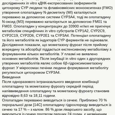
дослідженнях in vitro кДНК-експресованих ізоферментів
цитохрому CYP людини та флавіновмісних монооксигеназ (FMO)
утворення олопатадину N-десметилу (MI) каталізується
переважно за допомогою системи CYP3A4, тоді як олопатадину
N-оксид (M3) переважно каталізується за допомогою FM01 та
FM03. Олопатадин у концентраціях до 33900 нг/мл не пригнічує
метаболізм специфічних in vitro субстратів CYP1A2, CYP2C9,
CYP2C19, CYP2D6, CYP2E1 та CYP3A4. Потенціал олопатадину
та його метаболітів як індукторів CYP ферментів не оцінювали.
Дослідження показали, що мометазону фуроат після прийому
всередину та абсорбції піддається екстенсивному метаболізму з
формуванням кількох метаболітів. У плазмі не виявлено
основних метаболітів. Після інкубації in vitro один з другорядних
утворених метаболітів являє собою 6β-гідроксимометазону
фуроат. У мікросомах печінки людини формування метаболіту
регулюється цитохромом CYP3A4.
Виведення
Після одноразового інтраназального введення комбінації
олопатадину та мометазону фуроату середній період
напіввиведення олопатадину та мометазону фуроату становив
відповідно 8,63 та 18,11 години.
Олопатадин переважно виводиться із сечею. Приблизно 70 %
пероральної дози [14С] олопатадину гідрохлориду виводиться із
сечею та 17 % – з калом. 86 % дози лікарського засобу, що
виводиться із сечею протягом перших 24 годин, є незміненим