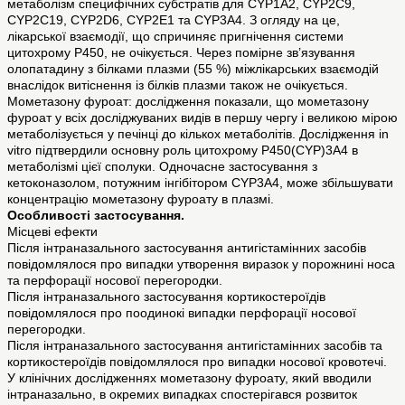
метаболізм специфічних субстратів для CYP1A2, CYP2C9,
CYP2C19, CYP2D6, CYP2E1 та CYP3A4. З огляду на це,
лікарської взаємодії, що спричиняє пригнічення системи
цитохрому Р450, не очікується. Через помірне зв’язування
олопатадину з білками плазми (55 %) міжлікарських взаємодій
внаслідок витіснення із білків плазми також не очікується.
Мометазону фуроат: дослідження показали, що мометазону
фуроат у всіх досліджуваних видів в першу чергу і великою мірою
метаболізується у печінці до кількох метаболітів. Дослідження in
vitro підтвердили основну роль цитохрому Р450(CYP)3А4 в
метаболізмі цієї сполуки. Одночасне застосування з
кетоконазолом, потужним інгібітором CYP3A4, може збільшувати
концентрацію мометазону фуроату в плазмі.
Особливості застосування.
Місцеві ефекти
Після інтраназального застосування антигістамінних засобів
повідомлялося про випадки утворення виразок у порожнині носа
та перфорації носової перегородки.
Після інтраназального застосування кортикостероїдів
повідомлялося про поодинокі випадки перфорації носової
перегородки.
Після інтраназального застосування антигістамінних засобів та
кортикостероїдів повідомлялося про випадки носової кровотечі.
У клінічних дослідженнях мометазону фуроату, який вводили
інтраназально, в окремих випадках спостерігався розвиток