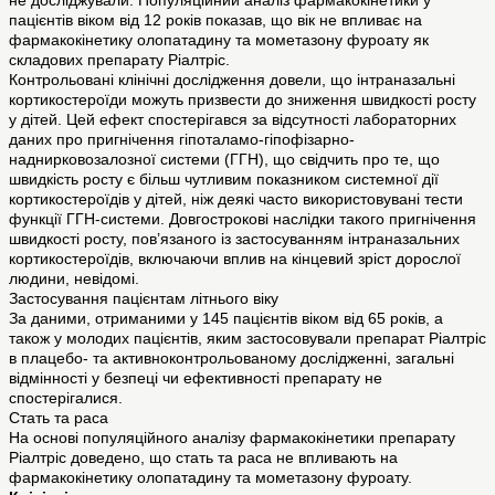
не досліджували. Популяційний аналіз фармакокінетики у
пацієнтів віком від 12 років показав, що вік не впливає на
фармакокінетику олопатадину та мометазону фуроату як
складових препарату Ріалтріс.
Контрольовані клінічні дослідження довели, що інтраназальні
кортикостероїди можуть призвести до зниження швидкості росту
у дітей. Цей ефект спостерігався за відсутності лабораторних
даних про пригнічення гіпоталамо-гіпофізарно-
наднирковозалозної системи (ГГН), що свідчить про те, що
швидкість росту є більш чутливим показником системної дії
кортикостероїдів у дітей, ніж деякі часто використовувані тести
функції ГГН-системи. Довгострокові наслідки такого пригнічення
швидкості росту, пов’язаного із застосуванням інтраназальних
кортикостероїдів, включаючи вплив на кінцевий зріст дорослої
людини, невідомі.
Застосування пацієнтам літнього віку
За даними, отриманими у 145 пацієнтів віком від 65 років, а
також у молодих пацієнтів, яким застосовували препарат Ріалтріс
в плацебо- та активноконтрольованому дослідженні, загальні
відмінності у безпеці чи ефективності препарату не
спостерігалися.
Стать та раса
На основі популяційного аналізу фармакокінетики препарату
Ріалтріс доведено, що стать та раса не впливають на
фармакокінетику олопатадину та мометазону фуроату.