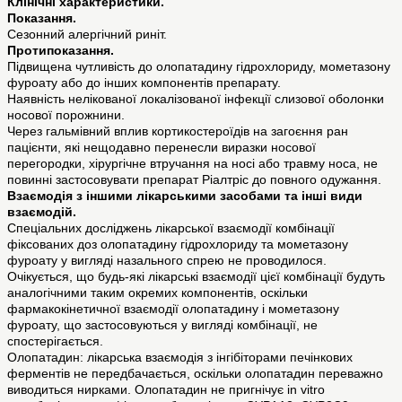
Клінічні характеристики.
Показання.
Сезонний алергічний риніт.
Протипоказання.
Підвищена чутливість до олопатадину гідрохлориду, мометазону
фуроату або до інших компонентів препарату.
Наявність нелікованої локалізованої інфекції слизової оболонки
носової порожнини.
Через гальмівний вплив кортикостероїдів на загоєння ран
пацієнти, які нещодавно перенесли виразки носової
перегородки, хірургічне втручання на носі або травму носа, не
повинні застосовувати препарат Ріалтріс до повного одужання.
Взаємодія з іншими лікарськими засобами та інші види
взаємодій.
Спеціальних досліджень лікарської взаємодії комбінації
фіксованих доз олопатадину гідрохлориду та мометазону
фуроату у вигляді назального спрею не проводилося.
Очікується, що будь-які лікарські взаємодії цієї комбінації будуть
аналогічними таким окремих компонентів, оскільки
фармакокінетичної взаємодії олопатадину і мометазону
фуроату, що застосовуються у вигляді комбінації, не
спостерігається.
Олопатадин: лікарська взаємодія з інгібіторами печінкових
ферментів не передбачається, оскільки олопатадин переважно
виводиться нирками. Олопатадин не пригнічує in vitro