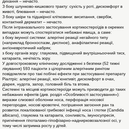
дихання – нечасто.
З боку шлунково-кишкового тракту: сухість у роті, дискомфорт в
животі, блювання – нечасто.
З боку шкіри та підшкірної клітковини: висипання, свербіж,
контактний дерматит – нечасто.
Після інтраназального застосування кортикостероїдів в окремих
випадках можуть спостерігатися небажані явища, а саме:
з боку імунної системи: алергічні реакції негайного типу
(наприклад бронхоспазм, диспное), анафілактичні реакції,
ангіоневротичний набряк;
з боку органів зору: глаукома, підвищений внутрішньоочний тиск,
катаракта, нечіткість зору.
У довгостроковому клінічному дослідженні з безпеки (52 тижні
лікування) 593 пацієнти з цілорічним алергічним ринітом
повідомляли про такі побічні ефекти при застосуванні препарату
Ріалтріс: алергічні реакції, кон’юнктивіт, дискомфорт в очах,
діарея, нудота, запор, головний біль та втома.
Системні та місцеві кортикостероїди можуть призводити до таких
небажаних ефектів (див. розділ «Особливості застосування»):
виразки слизової оболонки носа, перфорація носової
перегородки, носові кровотечі, погіршення загоєння ран та
розвиток локалізованої грибкової інфекції носа і глотки (Candida
albicans), глаукома та катаракта, сонливість, імуносупресія,
пригнічення гіпоталамо-гіпофізарно-наднирковозалозної осі, у
тому числі затримка росту у дітей.