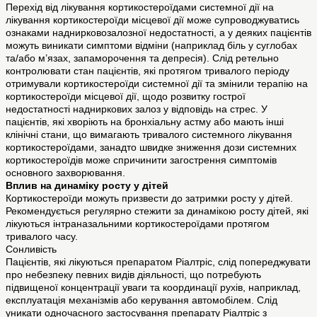
Перехід від лікування кортикостероїдами системної дії на
лікування кортикостероїди місцевої дії може супроводжуватись
ознаками наднирковозалозної недостатності, а у деяких пацієнтів
можуть виникати симптоми відміни (наприклад біль у суглобах
та/або м’язах, запаморочення та депресія). Слід ретельно
контролювати стан пацієнтів, які протягом тривалого періоду
отримували кортикостероїди системної дії та змінили терапію на
кортикостероїди місцевої дії, щодо розвитку гострої
недостатності надниркових залоз у відповідь на стрес. У
пацієнтів, які хворіють на бронхіальну астму або мають інші
клінічні стани, що вимагають тривалого системного лікування
кортикостероїдами, занадто швидке зниження дози системних
кортикостероїдів може спричинити загострення симптомів
основного захворювання.
Вплив на динаміку росту у дітей
Кортикостероїди можуть призвести до затримки росту у дітей.
Рекомендується регулярно стежити за динамікою росту дітей, які
лікуються інтраназальними кортикостероїдами протягом
тривалого часу.
Сонливість
Пацієнтів, які лікуються препаратом Ріалтріс, слід попереджувати
про небезпеку певних видів діяльності, що потребують
підвищеної концентрації уваги та координації рухів, наприклад,
експлуатація механізмів або керування автомобілем. Слід
уникати одночасного застосування препарату Ріалтріс з