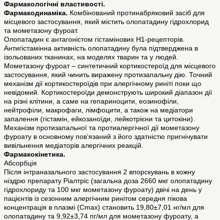
Фармакологічні властивості.
Фармакодинаміка.
Комбінований протинабряковий засіб для
місцевого застосування, який містить олопатадину гідрохлорид
та мометазону фуроат.
Олопатадин є антагоністом гістамінових H1-рецепторів.
Антигістамінна активність олопатадину була підтверджена в
ізольованих тканинах, на моделях тварин та у людей.
Мометазону фуроат – синтетичний кортикостероїд для місцевого
застосування, який чинить виражену протизапальну дію. Точний
механізм дії кортикостероїдів при алергічному риніті поки що
невідомий. Кортикостероїди демонструють широкий діапазон дії
на різні клітини, а саме на гепариноцити, еозинофіли,
нейтрофіли, макрофаги, лімфоцити, а також на медіатори
запалення (гістамін, ейкозаноїди, лейкотрієни та цитокіни).
Механізм протизапальної та протиалергічної дії мометазону
фуроату в основному пов’язаний з його здатністю пригнічувати
вивільнення медіаторів алергічних реакцій.
Фармакокінетика.
Абсорбція
Після інтраназального застосування 2 впорскувань в кожну
ніздрю препарату Ріалтріс (загальна доза 2660 мкг олопатадину
гідрохлориду та 100 мкг мометазону фуроату) двічі на день у
пацієнтів із сезонним алергічним ринітом середня пікова
концентрація в плазмі (Cmax) становить 19,80±7,01 нг/мл для
олопатадину та 9,92±3,74 пг/мл для мометазону фуроату, а