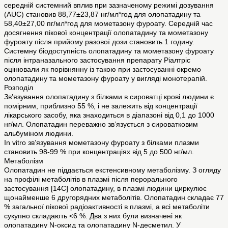
середній системний вплив при зазначеному режимі дозування
(AUC) становив 88,77±23,87 нг/мл*год для олопатадину та
58,40±27,00 пг/мл*год для мометазону фуроату. Середній час
досягнення пікової концентрації олопатадину та мометазону
фуроату після прийому разової дози становить 1 годину.
Системну біодоступність олопатадину та мометазону фуроату
після інтраназального застосування препарату Ріалтріс
оцінювали як порівнянну із такою при застосуванні окремо
олопатадину та мометазону фуроату у вигляді монотерапій.
Розподіл
Зв’язування олопатадину з білками в сироватці крові людини є
помірним, приблизно 55 %, і не залежить від концентрації
лікарського засобу, яка знаходиться в діапазоні від 0,1 до 1000
нг/мл. Олопатадин переважно зв’язується з сироватковим
альбуміном людини.
In vitro зв’язування мометазону фуроату з білками плазми
становить 98-99 % при концентраціях від 5 до 500 нг/мл.
Метаболізм
Олопатадин не піддається екстенсивному метаболізму. З огляду
на профілі метаболітів в плазмі після перорального
застосування [14С] олопатадину, в плазмі людини циркулює
щонайменше 6 другорядних метаболітів. Олопатадин складає 77
% загальної пікової радіоактивності в плазмі, а всі метаболіти
сукупно складають <6 %. Два з них були визначені як
олопатадину N-оксид та олопатадину N-десметил. У