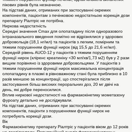
пікових рівнів була незначною.
На підставі даних, отриманих при застосуванні окремих
компонентів, пацієнтам з печінковою недостатньою корекція дози
препарату Ріалтріс не потрібна.
Ниркова недостатність
Середні значення Cmax для олопатадину після одноразового
інтраназального введення помітно не відрізнялися у здорових
добровольців (18,1 нг/мл) та пацієнтів з легким, помірним та
тяжким порушенням функції нирок (від 15,5 до 21,6 нг/мл).
Середній рівень AUC0-12 у пацієнтів з тяжким порушенням
функції нирок (кліренс креатиніну <30 мл/хв/1,73 м2) був у 2 рази
вищим порівняно із здоровими добровольцями. У пацієнтів з
тяжким порушенням функції нирок максимальна концентрація
олопатадину в плазмі в рівноважному стані була приблизно в 10
разів меншою за концентрації, що спостерігалися після
застосування більш високих пероральних доз, 20 мг двічі на
день, які добре переносилися.
Вплив ниркової недостатності на фармакокінетику мометазону
фуроату детально не досліджували.
На підставі даних, отриманих при застосуванні окремих
компонентів, пацієнти з порушеннями функції нирок не
потребують корекції дози.
Вік
Фармакокінетику препарату Ріалтріс у пацієнтів віком до 12 років