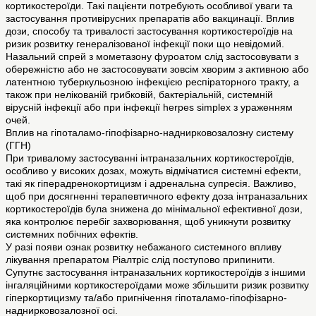
кортикостероїди. Такі пацієнти потребують особливої уваги та
застосування противірусних препаратів або вакцинації. Вплив
дози, способу та тривалості застосування кортикостероїдів на
ризик розвитку генералізованої інфекції поки що невідомий.
Назальний спрей з мометазону фуроатом слід застосовувати з
обережністю або не застосовувати зовсім хворим з активною або
латентною туберкульозною інфекцією респіраторного тракту, а
також при нелікованій грибковій, бактеріальній, системній
вірусній інфекції або при інфекції herpes simplex з ураженням
очей.
Вплив на гіпоталамо-гіпофізарно-наднирковозалозну систему
(ГГН)
При тривалому застосуванні інтраназальних кортикостероїдів,
особливо у високих дозах, можуть відмічатися системні ефекти,
такі як гіперадренокортицизм і адренальна супресія. Важливо,
щоб при досягненні терапевтичного ефекту доза інтраназальних
кортикостероїдів була знижена до мінімальної ефективної дози,
яка контролює перебіг захворювання, щоб уникнути розвитку
системних побічних ефектів.
У разі появи ознак розвитку небажаного системного впливу
лікування препаратом Ріалтріс слід поступово припинити.
Супутнє застосування інтраназальних кортикостероїдів з іншими
інгаляційними кортикостероїдами може збільшити ризик розвитку
гіперкортицизму та/або пригнічення гіпоталамо-гіпофізарно-
наднирковозалозної осі.