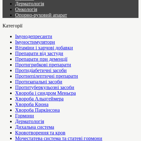
Дерматологія
Онкологія
Опорно-руховий апарат
Категорії
Імунодепресанти
Імуностимулятори
Вітаміни і харчові добавки
Препарати від застуди
Препарати при деменції
Протигрибкові препарати
Протидіабетичні засоби
Протиепілептичні препарати
Протизапальні засоби
Протитуберкульозні засоби
Хвороба і синдром Меньєра
Хвороба Альцгеймера
Хвороба Крона
Хвороба Паркінсона
Гормони
Дерматологія
Дихальна система
Кровотворення та кров
Мочестатева система та статеві гормони