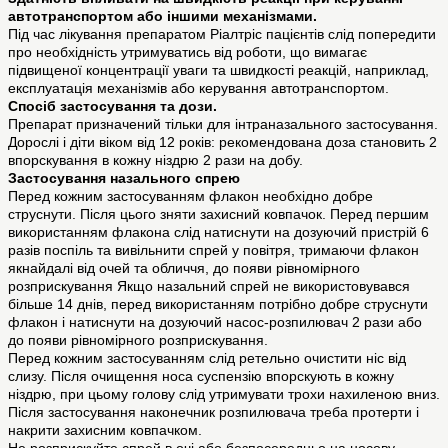
автотранспортом або іншими механізмами.
Під час лікування препаратом Ріалтріс пацієнтів слід попередити
про необхідність утримуватись від роботи, що вимагає
підвищеної концентрації уваги та швидкості реакцій, наприклад,
експлуатація механізмів або керування автотранспортом.
Спосіб застосування та дози.
Препарат призначений тільки для інтраназального застосування.
Дорослі і діти віком від 12 років: рекомендована доза становить 2
впорскування в кожну ніздрю 2 рази на добу.
Застосування назального спрею
Перед кожним застосуванням флакон необхідно добре
струснути. Після цього зняти захисний ковпачок. Перед першим
використанням флакона слід натиснути на дозуючий пристрій 6
разів поспіль та вивільнити спрей у повітря, тримаючи флакон
якнайдалі від очей та обличчя, до появи рівномірного
розприскування Якщо назальний спрей не використовувався
більше 14 днів, перед використанням потрібно добре струснути
флакон і натиснути на дозуючий насос-розпилювач 2 рази або
до появи рівномірного розприскування.
Перед кожним застосуванням слід ретельно очистити ніс від
слизу. Після очищення носа суспензію впорскують в кожну
ніздрю, при цьому голову слід утримувати трохи нахиленою вниз.
Після застосування наконечник розпилювача треба протерти і
накрити захисним ковпачком.