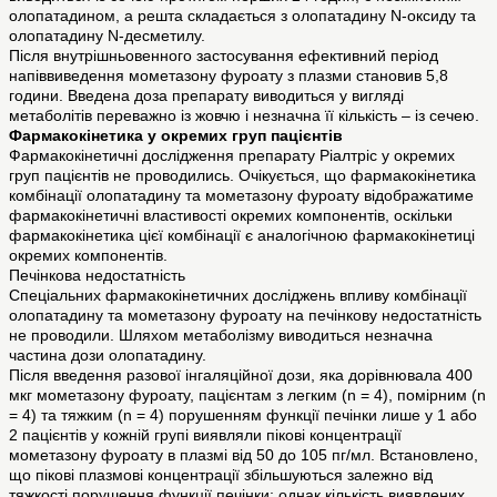
олопатадином, а решта складається з олопатадину N-оксиду та
олопатадину N-десметилу.
Після внутрішньовенного застосування ефективний період
напіввиведення мометазону фуроату з плазми становив 5,8
години. Введена доза препарату виводиться у вигляді
метаболітів переважно із жовчю і незначна її кількість – із сечею.
Фармакокінетика у окремих груп пацієнтів
Фармакокінетичні дослідження препарату Ріалтріс у окремих
груп пацієнтів не проводились. Очікується, що фармакокінетика
комбінації олопатадину та мометазону фуроату відображатиме
фармакокінетичні властивості окремих компонентів, оскільки
фармакокінетика цієї комбінації є аналогічною фармакокінетиці
окремих компонентів.
Печінкова недостатність
Спеціальних фармакокінетичних досліджень впливу комбінації
олопатадину та мометазону фуроату на печінкову недостатність
не проводили. Шляхом метаболізму виводиться незначна
частина дози олопатадину.
Після введення разової інгаляційної дози, яка дорівнювала 400
мкг мометазону фуроату, пацієнтам з легким (n = 4), помірним (n
= 4) та тяжким (n = 4) порушенням функції печінки лише у 1 або
2 пацієнтів у кожній групі виявляли пікові концентрації
мометазону фуроату в плазмі від 50 до 105 пг/мл. Встановлено,
що пікові плазмові концентрації збільшуються залежно від
тяжкості порушення функції печінки; однак кількість виявлених