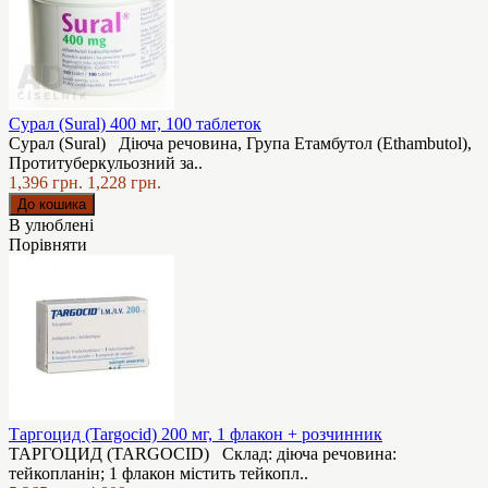
Сурал (Sural) 400 мг, 100 таблеток
Сурал (Sural) Діюча речовина, Група Етамбутол (Ethambutol),
Протитуберкульозний за..
1,396 грн.
1,228 грн.
В улюблені
Порівняти
Таргоцид (Targocid) 200 мг, 1 флакон + розчинник
ТАРГОЦИД (TARGOCID) Склад: діюча речовина:
тейкопланін; 1 флакон містить тейкопл..