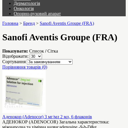
Дерматологія
Онкологія
Опорно-руховий апарат
Головна
>
Бренд
>
Sanofi Aventis Groupe (FRA)
Sanofi Aventis Groupe (FRA)
Показувати:
Список
/
Сітка
Відображати:
Сортування
Порівняння товарів (0)
Аденокор (Adenocor) 3 мг/мл 2 мл, 6 флаконів
АДЕНОКОР (АDЕNОСОR) Загальна характеристика:
міжнародна та хімічна назви:adenosine -9-b-D&g..