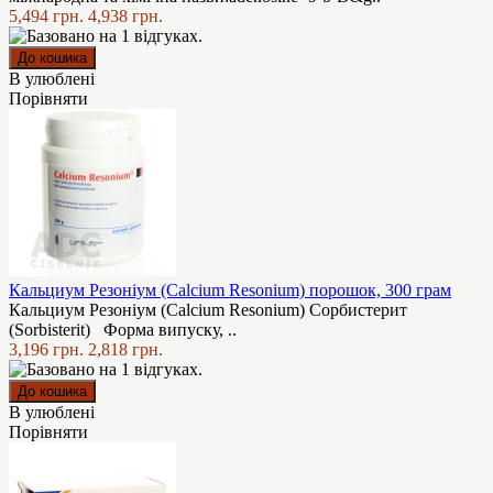
5,494 грн.
4,938 грн.
В улюблені
Порівняти
Кальциум Резоніум (Calcium Resonium) порошок, 300 грам
Кальциум Резоніум (Calcium Resonium) Сорбистерит
(Sorbisterit) Форма випуску, ..
3,196 грн.
2,818 грн.
В улюблені
Порівняти