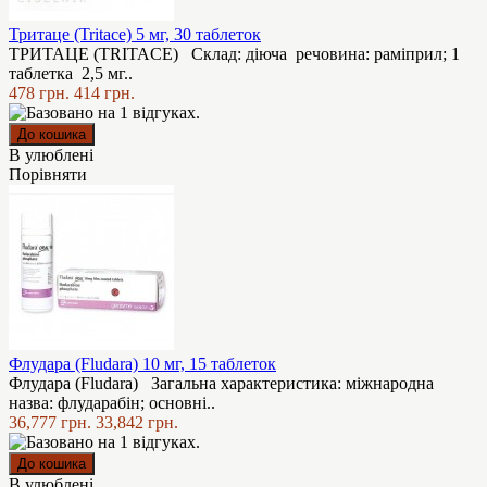
Тритаце (Tritace) 5 мг, 30 таблеток
ТРИТАЦЕ (TRITACE) Склад: діюча речовина: раміприл; 1
таблетка 2,5 мг..
478 грн.
414 грн.
В улюблені
Порівняти
Флудара (Fludara) 10 мг, 15 таблеток
Флудара (Fludara) Загальна характеристика: міжнародна
назва: флударабін; основні..
36,777 грн.
33,842 грн.
В улюблені