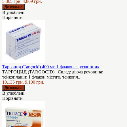
5,365 грн.
4,809 грн.
В улюблені
Порівняти
Таргоцид (Targocid) 400 мг, 1 флакон + розчинник
ТАРГОЦИД (TARGOCID) Склад: діюча речовина:
тейкопланін; 1 флакон містить тейкопл..
10,135 грн.
9,100 грн.
В улюблені
Порівняти