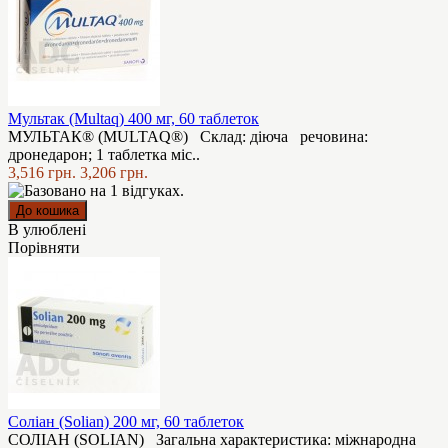
Мультак (Multaq) 400 мг, 60 таблеток
МУЛЬТАК® (MULTAQ®) Склад: діюча речовина:
дронедарон; 1 таблетка міс..
3,516 грн.
3,206 грн.
В улюблені
Порівняти
Соліан (Solian) 200 мг, 60 таблеток
СОЛІАН (SOLIAN) Загальна характеристика: міжнародна