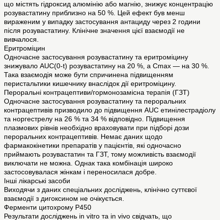
що містять гідроксид алюмінію або магнію, знижує концентрацію
розувастатину приблизно на 50 %. Цей ефект був менш
вираженим у випадку застосування антациду через 2 години
після розувастатину. Клінічне значення цієї взаємодії не
вивчалося.
Еритроміцин
Одночасне застосування розувастатину та еритроміцину
знижувало AUC(0-t) розувастатину на 20 %, а Cmax — на 30 %.
Така взаємодія може бути спричинена підвищенням
перистальтики кишечнику внаслідок дії еритроміцину.
Пероральні контрацептиви/гормонозамісна терапія (ГЗТ)
Одночасне застосування розувастатину та пероральних
контрацептивів призводило до підвищення AUC етинілестрадіолу
та норгестрелу на 26 % та 34 % відповідно. Підвищення
плазмових рівнів необхідно враховувати при підборі дози
пероральних контрацептивів. Немає даних щодо
фармакокінетики препаратів у пацієнтів, які одночасно
приймають розувастатин та ГЗТ, тому можливість взаємодії
виключати не можна. Однак така комбінація широко
застосовувалася жінкам і переносилася добре.
Інші лікарські засоби
Виходячи з даних спеціальних досліджень, клінічно суттєвої
взаємодії з дигоксином не очікується.
Ферменти цитохрому Р450
Результати досліджень in vitro та in vivo свідчать, що