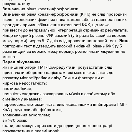
розувастатину.
Визначення рівня креатинфосфокінази
Визначення рівня креатинфосфокінази (КФК) не слід проводити
після інтенсивних фізичних навантажень або за наявності інших
вірогідних причин збільшення активності КФК, що може
призвести до неправильної інтерпретації отриманих результатів.
Якщо вихідний рівень КФК високий (у 5 разів більший за верхню
межу норми), через 5–7 днів слід провести повторний тест. Якщо
повторний тест підтвердить високий вихідний рівень КФК (у 5
разів вищий за верхню межу норми), розпочинати лікування не
можна.
Перед лікуванням
Як і інші інгібітори ГМГ-КоА-редуктази, розувастатин слід
призначати обережно пацієнтам, які мають схильність до
розвитку міопатії/рабдоміолізу. Такими факторами є:
ниркова недостатність;
гіпотиреоїдизм;
наявність спадкових захворювань м’язів в особистому або
сімейному анамнезі;
перенесена міотоксичність, викликана іншими інгібіторами ГМГ-
КоА-редуктази або фібратами;
зловживання алкоголем;
вік >70 років;
стани, які можуть призвести до підвищення концентрації
розувастатину в плазмі крові;