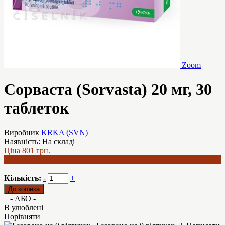
Zoom
Сорваста (Sorvasta) 20 мг, 30
таблеток
Виробник
KRKA (SVN)
Наявність:
На складі
Ціна
801 грн.
672 грн.
Кількість:
-
+
- АБО -
В улюблені
Порівняти