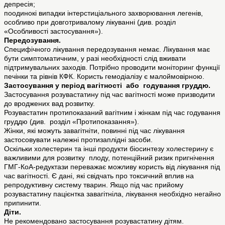
депресія;
поодинокі випадки інтерстиціального захворювання легенів,
особливо при довготривалому лікуванні (див. розділ
«Особливості застосування»).
Передозування.
Специфічного лікування передозування немає. Лікування має
бути симптоматичним, у разі необхідності слід вживати
підтримувальних заходів. Потрібно проводити моніторинг функції
печінки та рівнів КФК. Користь гемодіалізу є малоймовірною.
Застосування у період вагітності або годування груддю.
Застосування розувастатину під час вагітності може призводити
до вроджених вад розвитку.
Розувастатин протипоказаний вагітним і жінкам під час годування
груддю (див. розділ «Протипоказання»).
Жінки, які можуть завагітніти, повинні під час лікування
застосовувати належні протизаплідні засоби.
Оскільки холестерин та інші продукти біосинтезу холестерину є
важливими для розвитку плоду, потенційний ризик пригнічення
ГМГ-КоА-редуктази переважає можливу користь від лікування під
час вагітності. Є дані, які свідчать про токсичний вплив на
репродуктивну систему тварин. Якщо під час прийому
розувастатину пацієнтка завагітніла, лікування необхідно негайно
припинити.
Діти.
Не рекомендовано застосування розувастатину дітям.