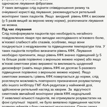
одночасне лікування фібратами.
У таких випадках слід оцінити співвідношення ризику та
очікуваної користі від лікування; рекомендується ретельний
моніторинг таких пацієнтів. Якщо вихідний рівень КФК є високим
(у 5 разів вищий за верхню межу норми), розпочинати лікування
не можна.
Під час лікування
Слід поінформувати пацієнтів про необхідність негайного
повідомлення лікаря про випадки несподіваного м’язового болю,
м’язової слабкості або спазмів, особливо, якщо вони
поєднуються з нездужанням та підвищенням температури тіла. У
таких пацієнтів потрібно визначити рівень КФК. Лікування
необхідно припинити, якщо рівень КФК значно підвищений (у 5
та більше разів порівняно з верхньою межею норми) або якщо
м’язові симптоми різко виражені та викликають щоденний
дискомфорт (навіть якщо рівень КФК не досягає 5-разового
підвищення порівняно з верхньою межею норми). Якщо
симптоми зникають і рівень КФК повертається до норми, слід
розглянути можливість повторного призначення розувастатину
або іншого інгібітору ГМГ-КоА-редуктази у найнижчій дозі,
здійснюючи ретельний нагляд за хворим. За відсутності
симптомів звичайний моніторинг рівнів КФК недоцільний.
У невеликої кількості пацієнтів, які отримували розувастатин на
фоні супутньої терапії, не було виявлено підвищення частоти
розвитку ефектів з боку скелетної мускулатури. Однак серед