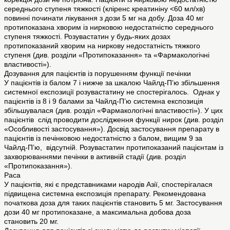
середнього ступеня тяжкості (кліренс креатиніну <60 мл/хв)
повинні починати лікування з дози 5 мг на добу. Доза 40 мг
протипоказана хворим із нирковою недостатністю середнього
ступеня тяжкості. Розувастатин у будь-яких дозах
протипоказаний хворим на ниркову недостатність тяжкого
ступеня (див. розділи «Протипоказання» та «Фармакологічні
властивості»).
Дозування для пацієнтів із порушенням функції печінки
У пацієнтів із балом 7 і нижче за шкалою Чайлд-П’ю збільшення
системної експозиції розувастатину не спостерігалось. Однак у
пацієнтів із 8 і 9 балами за Чайлд-П’ю системна експозиція
збільшувалася (див. розділ «Фармакологічні властивості»). У цих
пацієнтів слід проводити дослідження функції нирок (див. розділ
«Особливості застосування»). Досвід застосування препарату в
пацієнтів із печінковою недостатністю з балом, вищим 9 за
Чайлд-П’ю, відсутній. Розувастатин протипоказаний пацієнтам із
захворюваннями печінки в активній стадії (див. розділ
«Протипоказання»).
Раса
У пацієнтів, які є представниками народів Азії, спостерігалася
підвищена системна експозиція препарату. Рекомендована
початкова доза для таких пацієнтів становить 5 мг. Застосування
дози 40 мг протипоказане, а максимальна добова доза
становить 20 мг.