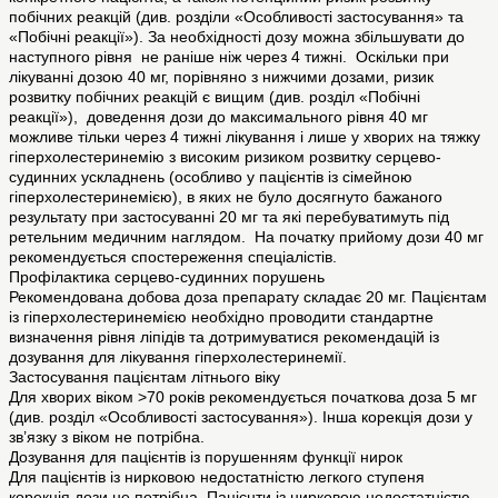
побічних реакцій (див. розділи «Особливості застосування» та
«Побічні реакції»). За необхідності дозу можна збільшувати до
наступного рівня не раніше ніж через 4 тижні. Оскільки при
лікуванні дозою 40 мг, порівняно з нижчими дозами, ризик
розвитку побічних реакцій є вищим (див. розділ «Побічні
реакції»), доведення дози до максимального рівня 40 мг
можливе тільки через 4 тижні лікування і лише у хворих на тяжку
гіперхолестеринемію з високим ризиком розвитку серцево-
судинних ускладнень (особливо у пацієнтів із сімейною
гіперхолестеринемією), в яких не було досягнуто бажаного
результату при застосуванні 20 мг та які перебуватимуть під
ретельним медичним наглядом. На початку прийому дози 40 мг
рекомендується спостереження спеціалістів.
Профілактика серцево-судинних порушень
Рекомендована добова доза препарату складає 20 мг. Пацієнтам
із гіперхолестеринемією необхідно проводити стандартне
визначення рівня ліпідів та дотримуватися рекомендацій із
дозування для лікування гіперхолестеринемії.
Застосування пацієнтам літнього віку
Для хворих віком >70 років рекомендується початкова доза 5 мг
(див. розділ «Особливості застосування»). Інша корекція дози у
зв’язку з віком не потрібна.
Дозування для пацієнтів із порушенням функції нирок
Для пацієнтів із нирковою недостатністю легкого ступеня
корекція дози не потрібна. Пацієнти із нирковою недостатністю