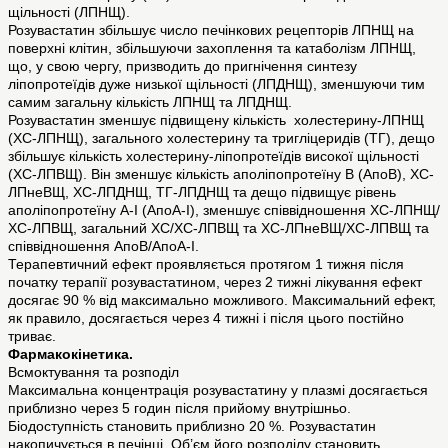
щільності (ЛПНЩ).
Розувастатин збільшує число печінкових рецепторів ЛПНЩ на
поверхні клітин, збільшуючи захоплення та катаболізм ЛПНЩ,
що, у свою чергу, призводить до пригнічення синтезу
ліпопротеїдів дуже низької щільності (ЛПДНЩ), зменшуючи тим
самим загальну кількість ЛПНЩ та ЛПДНЩ.
Розувастатин зменшує підвищену кількість холестерину-ЛПНЩ
(ХС-ЛПНЩ), загального холестерину та тригліцеридів (ТГ), дещо
збільшує кількість холестерину-ліпопротеїдів високої щільності
(ХС-ЛПВЩ). Він зменшує кількість аполіпопротеїну В (АпоВ), ХС-
ЛПнеВЩ, ХС-ЛПДНЩ, ТГ-ЛПДНЩ та дещо підвищує рівень
аполіпопротеїну А-І (АпоА-І), зменшує співвідношення ХС-ЛПНЩ/
ХС-ЛПВЩ, загальний ХС/ХС-ЛПВЩ та ХС-ЛПнеВЩ/ХС-ЛПВЩ та
співвідношення АпоВ/АпоА-І.
Терапевтичний ефект проявляється протягом 1 тижня після
початку терапії розувастатином, через 2 тижні лікування ефект
досягає 90 % від максимально можливого. Максимальний ефект,
як правило, досягається через 4 тижні і після цього постійно
триває.
Фармакокінетика.
Всмоктування та розподіл
Максимальна концентрація розувастатину у плазмі досягається
приблизно через 5 годин після прийому внутрішньо.
Біодоступність становить приблизно 20 %. Розувастатин
накопичується в печінці. Об’єм його розподілу становить