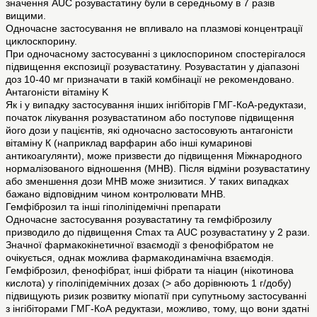
значення AUC розувастатину були в середньому в 7 разів
вищими.
Одночасне застосування не впливало на плазмові концентрації
циклоскпорину.
При одночасному застосуванні з циклоспорином спостерігалося
підвищення експозиції розувастатину. Розувастатин у діапазоні
доз 10-40 мг призначати в такій комбінації не рекомендовано.
Антагоністи вітаміну K
Як і у випадку застосування інших інгібіторів ГМГ-КоА-редуктази,
початок лікування розувастатином або поступове підвищення
його дози у пацієнтів, які одночасно застосовують антагоністи
вітаміну К (наприклад варфарин або інші кумаринові
антикоагулянти), може призвести до підвищення Міжнародного
нормалізованого відношення (МНВ). Після відміни розувастатину
або зменшення дози МНВ може знизитися. У таких випадках
бажано відповідним чином контролювати МНВ.
Гемфіброзил та інші гіполіпідемічні препарати
Одночасне застосування розувастатину та гемфіброзилу
призводило до підвищення Cmax та AUC розувастатину у 2 рази.
Значної фармакокінетичної взаємодії з фенофібратом не
очікується, однак можлива фармакодинамічна взаємодія.
Гемфіброзил, фенофібрат, інші фібрати та ніацин (нікотинова
кислота) у гіполіпідемічних дозах (> або дорівнюють 1 г/добу)
підвищують ризик розвитку міопатії при супутньому застосуванні
з інгібіторами ГМГ-КоА редуктази, можливо, тому, що вони здатні