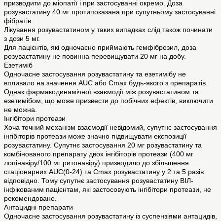
призводити до міопатії і при застосуванні окремо. Доза
розувастатину 40 мг протипоказана при супутньому застосуванні
фібратів.
Лікування розувастатином у таких випадках слід також починати
з дози 5 мг.
Для пацієнтів, які одночасно приймають гемфіброзил, доза
розувастатину не повинна перевищувати 20 мг на добу.
Езетиміб
Одночасне застосування розувастатину та езетимібу не
впливало на значення AUC або Cmax будь-якого з препаратів.
Однак фармакодинамічної взаємодії між розувастатином та
езетимібом, що може призвести до побічних ефектів, виключити
не можна.
Інгібітори протеази
Хоча точний механізм взаємодії невідомий, супутнє застосування
інгібіторів протеази може значно підвищувати експозиції
розувастатину. Супутнє застосування 20 мг розувастатину та
комбінованого препарату двох інгібіторів протеази (400 мг
лопінавіру/100 мг ритонавіру) призводило до збільшення
стаціонарних AUC(0-24) та Cmax розувастатину у 2 та 5 разів
відповідно. Тому супутнє застосування розувастатину ВІЛ-
інфікованим пацієнтам, які застосовують інгібітори протеази, не
рекомендоване.
Антацидні препарати
Одночасне застосування розувастатину із суспензіями антацидів,