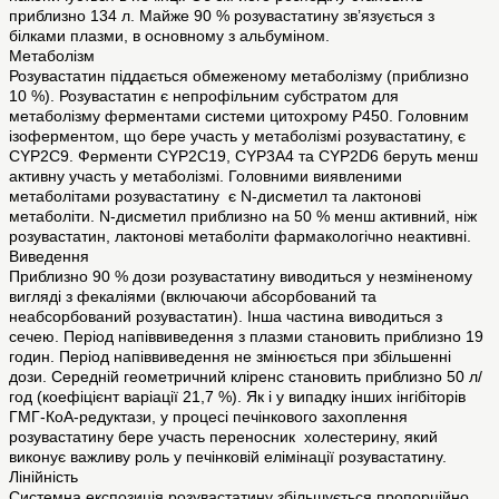
приблизно 134 л. Майже 90 % розувастатину зв’язується з
білками плазми, в основному з альбуміном.
Метаболізм
Розувастатин піддається обмеженому метаболізму (приблизно
10 %). Розувастатин є непрофільним субстратом для
метаболізму ферментами системи цитохрому Р450. Головним
ізоферментом, що бере участь у метаболізмі розувастатину, є
CYP2C9. Ферменти CYP2C19, CYP3A4 та CYP2D6 беруть менш
активну участь у метаболізмі. Головними виявленими
метаболітами розувастатину є N-дисметил та лактонові
метаболіти. N-дисметил приблизно на 50 % менш активний, ніж
розувастатин, лактонові метаболіти фармакологічно неактивні.
Виведення
Приблизно 90 % дози розувастатину виводиться у незміненому
вигляді з фекаліями (включаючи абсорбований та
неабсорбований розувастатин). Інша частина виводиться з
сечею. Період напіввиведення з плазми становить приблизно 19
годин. Період напіввиведення не змінюється при збільшенні
дози. Середній геометричний кліренс становить приблизно 50 л/
год (коефіцієнт варіації 21,7 %). Як і у випадку інших інгібіторів
ГМГ-КоА-редуктази, у процесі печінкового захоплення
розувастатину бере участь переносник холестерину, який
виконує важливу роль у печінковій елімінації розувастатину.
Лінійність
Системна експозиція розувастатину збільшується пропорційно