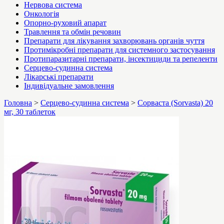
Нервова система
Онкологія
Опорно-руховий апарат
Травлення та обмін речовин
Препарати для лікування захворювань органів чуття
Протимікробні препарати для системного застосування
Протипаразитарні препарати, інсектициди та репеленти
Серцево-судинна система
Лікарські препарати
Індивідуальне замовлення
Головна
>
Серцево-судинна система
>
Сорваста (Sorvasta) 20
мг, 30 таблеток