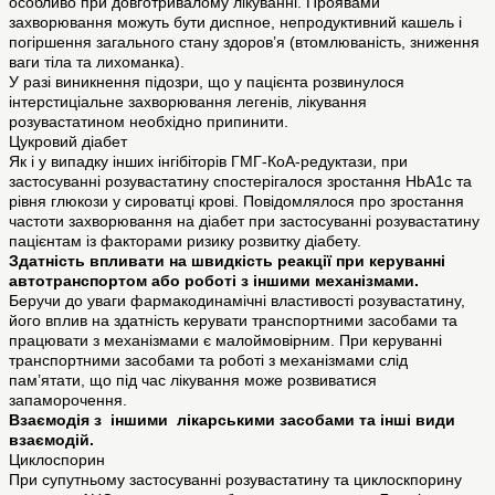
особливо при довготривалому лікуванні. Проявами
захворювання можуть бути диспное, непродуктивний кашель і
погіршення загального стану здоров’я (втомлюваність, зниження
ваги тіла та лихоманка).
У разі виникнення підозри, що у пацієнта розвинулося
інтерстиціальне захворювання легенів, лікування
розувастатином необхідно припинити.
Цукровий діабет
Як і у випадку інших інгібіторів ГМГ-КоА-редуктази, при
застосуванні розувастатину спостерігалося зростання HbA1c та
рівня глюкози у сироватці крові. Повідомлялося про зростання
частоти захворювання на діабет при застосуванні розувастатину
пацієнтам із факторами ризику розвитку діабету.
Здатність впливати на швидкість реакції при керуванні
автотранспортом або роботі з іншими механізмами.
Беручи до уваги фармакодинамічні властивості розувастатину,
його вплив на здатність керувати транспортними засобами та
працювати з механізмами є малоймовірним. При керуванні
транспортними засобами та роботі з механізмами слід
пам’ятати, що під час лікування може розвиватися
запаморочення.
Взаємодія з іншими лікарськими засобами та інші види
взаємодій.
Циклоспорин
При супутньому застосуванні розувастатину та циклоскпорину