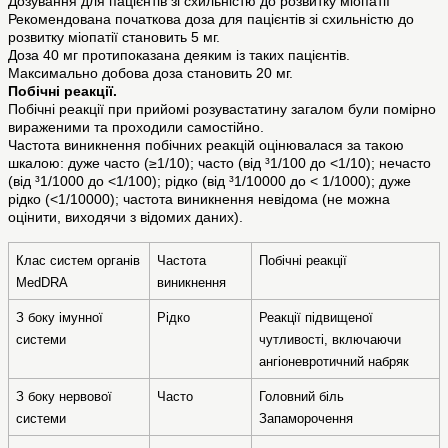
Дозування для пацієнтів зі схильністю до розвитку міопатії
Рекомендована початкова доза для пацієнтів зі схильністю до
розвитку міопатії становить 5 мг.
Доза 40 мг протипоказана деяким із таких пацієнтів.
Максимально добова доза становить 20 мг.
Побічні реакції.
Побічні реакції при прийомі розувастатину загалом були помірно
вираженими та проходили самостійно.
Частота виникнення побічних реакцій оцінювалася за такою
шкалою: дуже часто (≥1/10); часто (від ³1/100 до <1/10); нечасто
(від ³1/1000 до <1/100); рідко (від ³1/10000 до < 1/1000); дуже
рідко (<1/10000); частота виникнення невідома (не можна
оцінити, виходячи з відомих даних).
Клас систем органів 
Частота 
Побічні реакції
MedDRA
виникнення
З боку імунної 
Рідко
Реакції підвищеної 
системи
чутливості, включаючи 
ангіоневротичний набряк
З боку нервової 
Часто
Головний біль
системи
Запаморочення