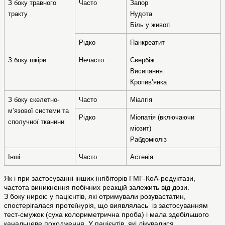
З боку травного 
Часто
Запор  
тракту
Нудота
Біль у животі  
Рідко
Панкреатит
З боку шкіри
Нечасто
Свербіж
Висипання  
Кропив’янка
З боку скелетно-
Часто
Міалгія
м’язової системи та 
Рідко
Міопатія (включаючи 
сполучної тканини
міозит)
Рабдоміоліз
Інші
Часто
Астенія
Як і при застосуванні інших інгібіторів ГМГ-КоА-редуктази,
частота виникнення побічних реакцій залежить від дози.
З боку нирок: у пацієнтів, які отримували розувастатин,
спостерігалася протеїнурія, що виявлялась із застосуванням
тест-смужок (суха колориметрична проба) і мала здебільшого
канальцеве походження. У пацієнтів, які лікувалися