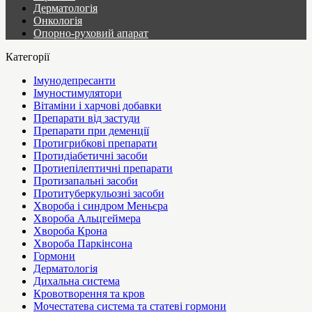
Дерматологія
Онкологія
Опорно-руховий апарат
Категорії
Імунодепресанти
Імуностимулятори
Вітаміни і харчові добавки
Препарати від застуди
Препарати при деменції
Протигрибкові препарати
Протидіабетичні засоби
Протиепілептичні препарати
Протизапальні засоби
Протитуберкульозні засоби
Хвороба і синдром Меньєра
Хвороба Альцгеймера
Хвороба Крона
Хвороба Паркінсона
Гормони
Дерматологія
Дихальна система
Кровотворення та кров
Мочестатева система та статеві гормони