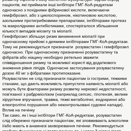
пацієнтів, які приймали інші інгібітори ГМГ-КоА-редуктази
одночасно з похідними фібринової кислоти, включаючи
гемфіброзил, або з циклоспорином, нікотиновою кислотою,
азольними протигрибковими препаратами, інгібіторами протеаз
та макролідними антибіотиками, спостерігалося збільшення
кількості випадків міозиту та міопатії.
Гемфіброзил збільшує ризик виникнення міопатії при
одночасному прийомі з деякими інгібіторами ГМГ-КоА-редуктази.
Тому не рекомендується призначати розувастатин і гемфіброзил
одночасно. При одночасному призначенні розувастатину та
фібратів або ніацину необхідно ретельно зважити
співвідношення ризику та можливої користі від додаткового
зниження рівня ліпідів. Одночасне застосування розувастатину
дозою 40 мг з фібратами протипоказане.
Розувастатин не слід призначати пацієнтам із гострими, тяжкими
станами, що дають можливість припустити наявність міопатії або
можуть бути факторами ризику розвитку ниркової недостатності,
пов’язаної з рабдоміолізом (наприклад сепсис, гіпотензія, велике
хірургічне втручання, травма, тяжкі метаболічні, ендокринні або
електролітні порушення або неконтрольовані судомні напади).
Вплив на печінку
Так само, як і інші інгібітори ГМГ-КоА-редуктази, розувастатин
слід обережно призначати пацієнтам, які зловживають алкоголем
і/або мають в анамнезі захворювання печінки. Рекомендується