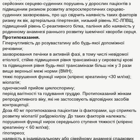
серйозних серцево-судинних порушень у дорослих пацієнтів з
підвищеним ризиком розвитку атеросклеротичних серцево-
судинних захворювань, про що свідчить наявність таких факторів
ризику як вік, артеріальна гіпертензія, низький рівень ХС-ЛПВЩ,
підвищений рівень С-реактивного білка, паління або наявність у
родинному анамнезі раннього розвитку ішемічної хвороби серця.
Протипоказання.
Гіперчутливість до розувастатину або будь-якої допоміжної
речовини;
захворювання печінки в активній фазі, в тому числі невідомої
етіології, стійке підвищення рівня трансаміназ у сироватці крові
та підвищення рівня будь-якої трансамінази більш ніж у 3 рази
вище верхньої межі норми (ВМН);
тяжкі порушення функції нирок (кліренс креатиніну <30 мл/хв);
міопатія;
одночасний прийом циклоспорину;
період вагітності та годування груддю. Протипоказаний жінкам
репродуктивного віку, які не застосовують відповідних засобів
контрацепції.
Доза 40 мг протипоказана пацієнтам із факторами, що сприяють
розвитку міопатії/ рабдоміолізу. До таких факторів належать:
порушення функції нирок середнього ступеня тяжкості (кліренс
креатиніну < 60 мл/хв);
гіпотиреоз;
наявність в індивідуальному або сімейному анамнезі спадкових