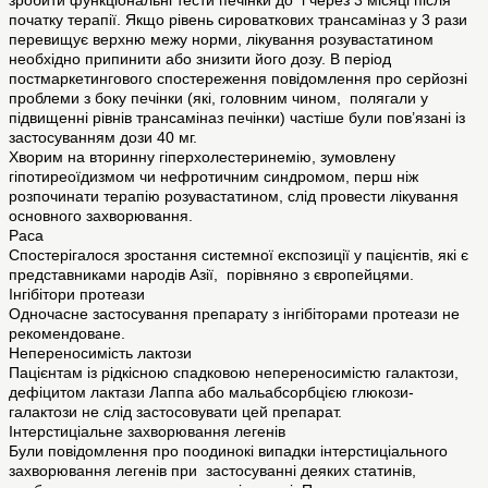
зробити функціональні тести печінки до і через 3 місяці після
початку терапії. Якщо рівень сироваткових трансаміназ у 3 рази
перевищує верхню межу норми, лікування розувастатином
необхідно припинити або знизити його дозу. В період
постмаркетингового спостереження повідомлення про серйозні
проблеми з боку печінки (які, головним чином, полягали у
підвищенні рівнів трансаміназ печінки) частіше були пов’язані із
застосуванням дози 40 мг.
Хворим на вторинну гіперхолестеринемію, зумовлену
гіпотиреоїдизмом чи нефротичним синдромом, перш ніж
розпочинати терапію розувастатином, слід провести лікування
основного захворювання.
Раса
Спостерігалося зростання системної експозиції у пацієнтів, які є
представниками народів Азії, порівняно з європейцями.
Інгібітори протеази
Одночасне застосування препарату з інгібіторами протеази не
рекомендоване.
Непереносимість лактози
Пацієнтам із рідкісною спадковою непереносимістю галактози,
дефіцитом лактази Лаппа або мальабсорбцією глюкози-
галактози не слід застосовувати цей препарат.
Інтерстиціальне захворювання легенів
Були повідомлення про поодинокі випадки інтерстиціального
захворювання легенів при застосуванні деяких статинів,