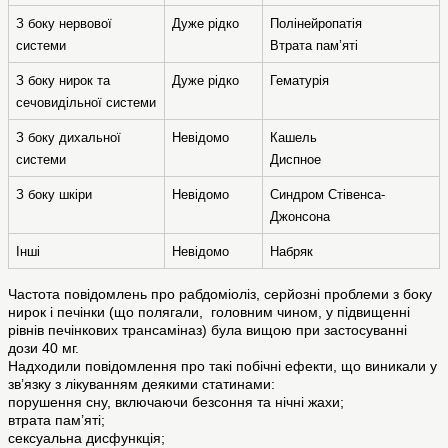
З боку нервової 
Дуже рідко
Полінейропатія
системи
Втрата пам’яті
З боку нирок та 
Дуже рідко
Гематурія
сечовидільної системи
З боку дихальної 
Невідомо
Кашель
системи
Диспное
З боку шкіри
Невідомо
Синдром Стівенса-
Джонсона
Інші
Невідомо
Набряк
Частота повідомлень про рабдоміоліз, серйозні проблеми з боку
нирок і печінки (що полягали, головним чином, у підвищенні
рівнів печінкових трансаміназ) була вищою при застосуванні
дози 40 мг.
Надходили повідомлення про такі побічні ефекти, що виникали у
зв’язку з лікуванням деякими статинами:
порушення сну, включаючи безсоння та нічні жахи;
втрата пам’яті;
сексуальна дисфункція;