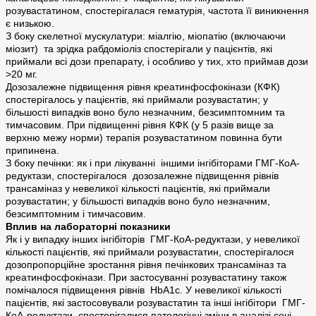
розувастатином, спостерігалася гематурія, частота її виникнення
є низькою.
З боку скелетної мускулатури: міалгію, міопатію (включаючи
міозит) та зрідка рабдоміоліз спостерігали у пацієнтів, які
приймали всі дози препарату, і особливо у тих, хто приймав дози
>20 мг.
Дозозалежне підвищення рівня креатинфосфокінази (КФК)
спостерігалось у пацієнтів, які приймали розувастатин; у
більшості випадків воно було незначним, безсимптомним та
тимчасовим. При підвищенні рівня КФК (у 5 разів вище за
верхню межу норми) терапія розувастатином повинна бути
припинена.
З боку печінки: як і при лікуванні іншими інгібіторами ГМГ-КоА-
редуктази, спостерігалося дозозалежне підвищення рівнів
трансаміназ у невеликої кількості пацієнтів, які приймали
розувастатин; у більшості випадків воно було незначним,
безсимптомним і тимчасовим.
Вплив на лабораторні показники
Як і у випадку інших інгібіторів ГМГ-КоА-редуктази, у невеликої
кількості пацієнтів, які приймали розувастатин, спостерігалося
дозопропорційне зростання рівня печінкових трансаміназ та
креатинфосфокінази. При застосуванні розувастатину також
помічалося підвищення рівнів HbA1c. У невеликої кількості
пацієнтів, які застосовували розувастатин та інші інгібітори ГМГ-
КоА-редуктази, спостерігалися патологічні зміни в аналізі сечі