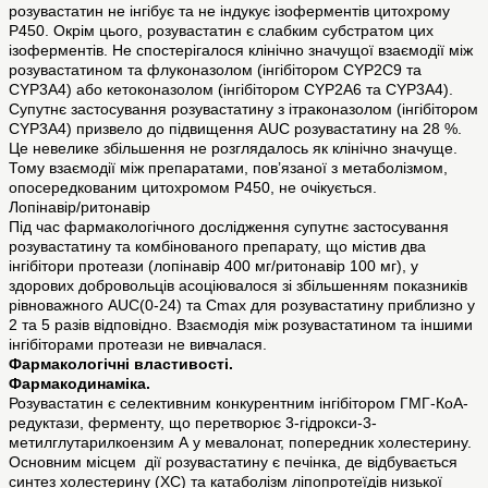
розувастатин не інгібує та не індукує ізоферментів цитохрому
Р450. Окрім цього, розувастатин є слабким субстратом цих
ізоферментів. Не спостерігалося клінічно значущої взаємодії між
розувастатином та флуконазолом (інгібітором CYP2C9 та
CYP3A4) або кетоконазолом (інгібітором CYP2A6 та CYP3A4).
Супутнє застосування розувастатину з ітраконазолом (інгібітором
CYP3A4) призвело до підвищення AUC розувастатину на 28 %.
Це невелике збільшення не розглядалось як клінічно значуще.
Тому взаємодії між препаратами, пов’язаної з метаболізмом,
опосередкованим цитохромом Р450, не очікується.
Лопінавір/ритонавір
Під час фармакологічного дослідження супутнє застосування
розувастатину та комбінованого препарату, що містив два
інгібітори протеази (лопінавір 400 мг/ритонавір 100 мг), у
здорових добровольців асоціювалося зі збільшенням показників
рівноважного AUC(0-24) та Cmax для розувастатину приблизно у
2 та 5 разів відповідно. Взаємодія між розувастатином та іншими
інгібіторами протеази не вивчалася.
Фармакологічні властивості.
Фармакодинаміка.
Розувастатин є селективним конкурентним інгібітором ГМГ-КоА-
редуктази, ферменту, що перетворює 3-гідрокси-3-
метилглутарилкоензим А у мевалонат, попередник холестерину.
Основним місцем дії розувастатину є печінка, де відбувається
синтез холестерину (ХС) та катаболізм ліпопротеїдів низької