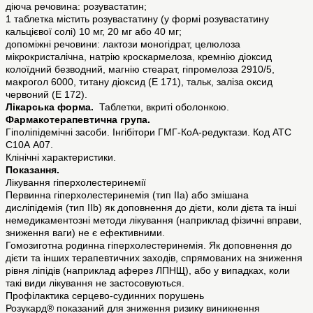
діюча речовина: розувастатин;
1 таблетка містить розувастатину (у формі розувастатину
кальцієвої солі) 10 мг, 20 мг або 40 мг;
допоміжні речовини: лактози моногідрат, целюлоза
мікрокристалічна, натрію кроскармелоза, кремнію діоксид
колоїдний безводний, магнію стеарат, гіпромелоза 2910/5,
макрогол 6000, титану діоксид (Е 171), тальк, заліза оксид
червоний (E 172).
Лікарська форма.
Таблетки, вкриті оболонкою.
Фармакотерапевтична група.
Гіполіпідемічні засоби. Інгібітори ГМГ-КоА-редуктази. Код АТС
С10А А07.
Клінічні характеристики.
Показання.
Лікування гіперхолестеринемії
Первинна гіперхолестеринемія (тип ІІа) або змішана
дисліпідемія (тип ІІb) як доповнення до дієти, коли дієта та інші
немедикаментозні методи лікування (наприклад фізичні вправи,
зниження ваги) не є ефективними.
Гомозиготна родинна гіперхолестеринемія. Як доповнення до
дієти та інших терапевтичних заходів, спрямованих на зниження
рівня ліпідів (наприклад аферез ЛПНЩ), або у випадках, коли
такі види лікування не застосовуються.
Профілактика серцево-судинних порушень
Розукард® показаний для зниження ризику виникнення