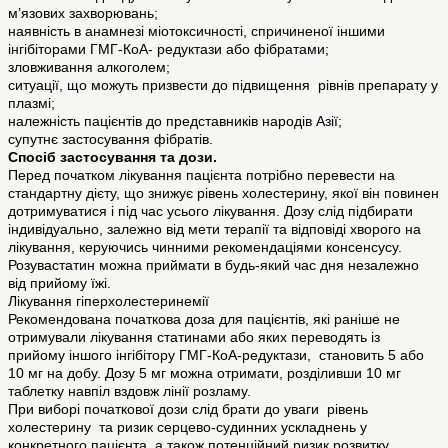
м’язових захворювань;
наявність в анамнезі міотоксичності, спричиненої іншими
інгібіторами ГМГ-КоА- редуктази або фібратами;
зловживання алкоголем;
ситуації, що можуть призвести до підвищення рівнів препарату у
плазмі;
належність пацієнтів до представників народів Азії;
супутнє застосування фібратів.
Спосіб застосування та дози.
Перед початком лікування пацієнта потрібно перевести на
стандартну дієту, що знижує рівень холестерину, якої він повинен
дотримуватися і під час усього лікування. Дозу слід підбирати
індивідуально, залежно від мети терапії та відповіді хворого на
лікування, керуючись чинними рекомендаціями консенсусу.
Розувастатин можна приймати в будь-який час дня незалежно
від прийому їжі.
Лікування гіперхолестеринемії
Рекомендована початкова доза для пацієнтів, які раніше не
отримували лікування статинами або яких переводять із
прийому іншого інгібітору ГМГ-КоА-редуктази, становить 5 або
10 мг на добу. Дозу 5 мг можна отримати, розділивши 10 мг
таблетку навпіл вздовж лінії розламу.
При виборі початкової дози слід брати до уваги рівень
холестерину та ризик серцево-судинних ускладнень у
конкретного пацієнта, а також потенційний ризик розвитку