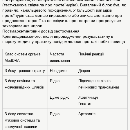
(тест-смужка свідчила про протеїнурію). Виявлений білок був, як
правило, канальцевого походження. У більшості випадків
протеїнурія стає менше вираженою або зникає спонтанно при
продовженні терапії та не свідчить про гостре чи прогресуюче
захворювання нирок.
Постмаркетинговий досвід застосування
Крім вищевказаного, після впровадження розувастатину в
широку медичну практику повідомлялося про такі побічні явища:
Клас систем органів 
Частота 
Побічні реакції
MedDRA
виникнення
З боку травного тракту
Невідомо
Діарея
З боку печінки та 
Рідко
Підвищення рівнів 
жовчовивідних шляхів
печінкових трансаміназ
Дуже рідко
Жовтяниця
Гепатит
З боку скелетно-
Рідко
Артралгія
м’язової системи та 
сполучної тканини