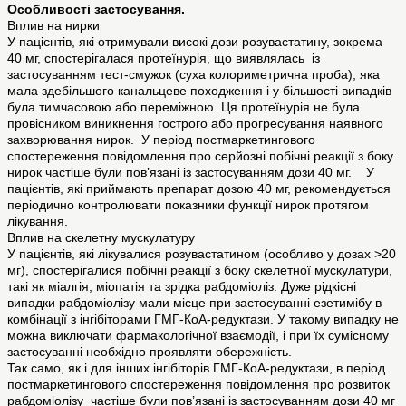
Особливості застосування.
Вплив на нирки
У пацієнтів, які отримували високі дози розувастатину, зокрема
40 мг, спостерігалася протеїнурія, що виявлялась із
застосуванням тест-смужок (суха колориметрична проба), яка
мала здебільшого канальцеве походження і у більшості випадків
була тимчасовою або переміжною. Ця протеїнурія не була
провісником виникнення гострого або прогресування наявного
захворювання нирок. У період постмаркетингового
спостереження повідомлення про серйозні побічні реакції з боку
нирок частіше були пов’язані із застосуванням дози 40 мг. У
пацієнтів, які приймають препарат дозою 40 мг, рекомендується
періодично контролювати показники функції нирок протягом
лікування.
Вплив на скелетну мускулатуру
У пацієнтів, які лікувалися розувастатином (особливо у дозах >20
мг), спостерігалися побічні реакції з боку скелетної мускулатури,
такі як міалгія, міопатія та зрідка рабдоміоліз. Дуже рідкісні
випадки рабдоміолізу мали місце при застосуванні езетимібу в
комбінації з інгібіторами ГМГ-КоА-редуктази. У такому випадку не
можна виключати фармакологічної взаємодії, і при їх сумісному
застосуванні необхідно проявляти обережність.
Так само, як і для інших інгібіторів ГМГ-КоА-редуктази, в період
постмаркетингового спостереження повідомлення про розвиток
рабдоміолізу частіше були пов’язані із застосуванням дози 40 мг