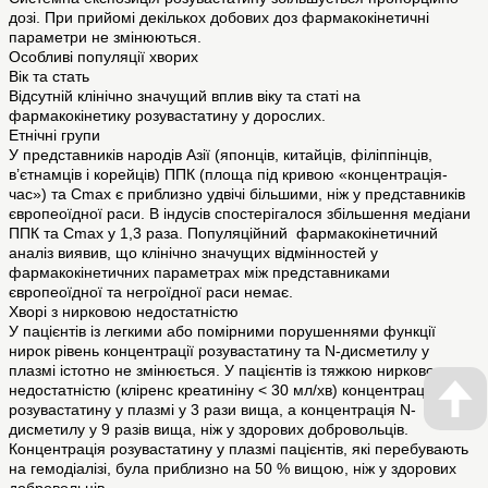
дозі. При прийомі декількох добових доз фармакокінетичні
параметри не змінюються.
Особливі популяції хворих
Вік та стать
Відсутній клінічно значущий вплив віку та статі на
фармакокінетику розувастатину у дорослих.
Етнічні групи
У представників народів Азії (японців, китайців, філіппінців,
в’єтнамців і корейців) ППК (площа під кривою «концентрація-
час») та Cmax є приблизно удвічі більшими, ніж у представників
європеоїдної раси. В індусів спостерігалося збільшення медіани
ППК та Cmax у 1,3 раза. Популяційний фармакокінетичний
аналіз виявив, що клінічно значущих відмінностей у
фармакокінетичних параметрах між представниками
європеоїдної та негроїдної раси немає.
Хворі з нирковою недостатністю
У пацієнтів із легкими або помірними порушеннями функції
нирок рівень концентрації розувастатину та N-дисметилу у
плазмі істотно не змінюється. У пацієнтів із тяжкою нирковою
недостатністю (кліренс креатиніну < 30 мл/хв) концентрація
розувастатину у плазмі у 3 рази вища, а концентрація N-
дисметилу у 9 разів вища, ніж у здорових добровольців.
Концентрація розувастатину у плазмі пацієнтів, які перебувають
на гемодіалізі, була приблизно на 50 % вищою, ніж у здорових