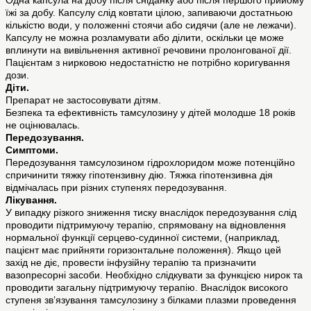
Одна капсула на добу після сніданку або після першого прийому
їжі за добу. Капсулу слід ковтати цілою, запиваючи достатньою
кількістю води, у положенні стоячи або сидячи (але не лежачи).
Капсулу не можна розламувати або ділити, оскільки це може
вплинути на вивільнення активної речовини пролонгованої дії.
Пацієнтам з нирковою недостатністю не потрібно коригування
дози.
Діти.
Препарат не застосовувати дітям.
Безпека та ефективність тамсулозину у дітей молодше 18 років
не оцінювалась.
Передозування.
Симптоми.
Передозування тамсулозином гідрохлоридом може потенційно
спричинити тяжку гіпотензивну дію. Тяжка гіпотензивна дія
відмічалась при різних ступенях передозування.
Лікування.
У випадку різкого зниження тиску внаслідок передозування слід
проводити підтримуючу терапію, спрямовану на відновлення
нормальної функції серцево-судинної системи, (наприклад,
пацієнт має прийняти горизонтальне положення). Якщо цей
захід не діє, провести інфузійну терапію та призначити
вазопресорні засоби. Необхідно слідкувати за функцією нирок та
проводити загальну підтримуючу терапію. Внаслідок високого
ступеня зв’язування тамсулозину з білками плазми проведення