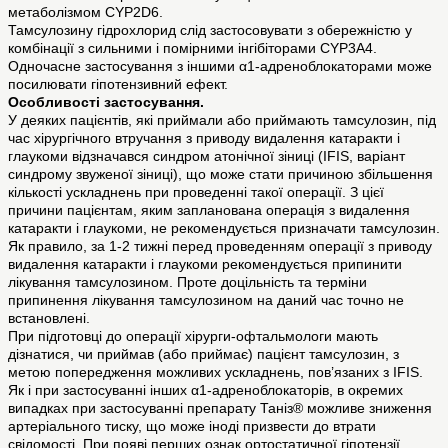
метаболізмом CYP2D6.
Тамсулозину гідрохлорид слід застосовувати з обережністю у
комбінації з сильними і помірними інгібіторами CYP3A4.
Одночасне застосування з іншими α1-адреноблокаторами може
посилювати гіпотензивний ефект.
Особливості застосування.
У деяких пацієнтів, які приймали або приймають тамсулозин, під
час хірургічного втручання з приводу видалення катаракти і
глаукоми відзначався синдром атонічної зіниці (IFIS, варіант
синдрому звуженої зіниці), що може стати причиною збільшення
кількості ускладнень при проведенні такої операції. З цієї
причини пацієнтам, яким запланована операція з видалення
катаракти і глаукоми, не рекомендується призначати тамсулозин.
Як правило, за 1-2 тижні перед проведенням операції з приводу
видалення катаракти і глаукоми рекомендується припинити
лікування тамсулозином. Проте доцільність та терміни
припинення лікування тамсулозином на даний час точно не
встановлені.
При підготовці до операції хірурги-офтальмологи мають
дізнатися, чи приймав (або приймає) пацієнт тамсулозин, з
метою попередження можливих ускладнень, пов’язаних з IFIS.
Як і при застосуванні інших α1-адреноблокаторів, в окремих
випадках при застосуванні препарату Таніз® можливе зниження
артеріального тиску, що може іноді призвести до втрати
свідомості. При появі перших ознак ортостатичної гіпотензії