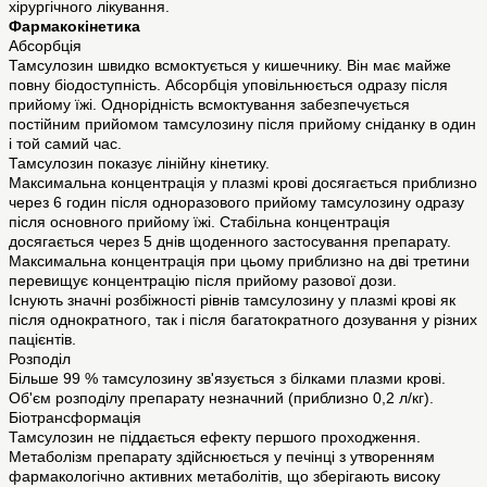
хірургічного лікування.
Фармакокінетика
Абсорбція
Тамсулозин швидко всмоктується у кишечнику. Він має майже
повну біодоступність. Абсорбція уповільнюється одразу після
прийому їжі. Однорідність всмоктування забезпечується
постійним прийомом тамсулозину після прийому сніданку в один
і той самий час.
Тамсулозин показує лінійну кінетику.
Максимальна концентрація у плазмі крові досягається приблизно
через 6 годин після одноразового прийому тамсулозину одразу
після основного прийому їжі. Стабільна концентрація
досягається через 5 днів щоденного застосування препарату.
Максимальна концентрація при цьому приблизно на дві третини
перевищує концентрацію після прийому разової дози.
Існують значні розбіжності рівнів тамсулозину у плазмі крові як
після однократного, так і після багатократного дозування у різних
пацієнтів.
Розподіл
Більше 99 % тамсулозину зв'язується з білками плазми крові.
Об'єм розподілу препарату незначний (приблизно 0,2 л/кг).
Біотрансформація
Тамсулозин не піддається ефекту першого проходження.
Метаболізм препарату здійснюється у печінці з утворенням
фармакологічно активних метаболітів, що зберігають високу