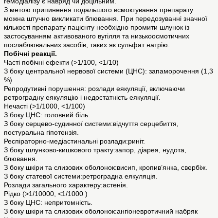
гемодіалізу є навряд чи доцільним.
З метою припинення подальшого всмоктування препарату
можна штучно викликати блювання. При передозуванні значної
кількості препарату пацієнту необхідно промити шлунок із
застосуванням активованого вугілля та низькоосмотичних
послаблювальних засобів, таких як сульфат натрію.
Побічні реакції.
Часті побічні ефекти (>1/100, <1/10)
З боку центральної нервової системи (ЦНС): запаморочення (1,3
%).
Репродутивні порушення: розлади еякуляції, включаючи
ретроградну еякуляцію і недостатність еякуляції.
Нечасті (>1/1000, <1/100)
З боку ЦНС: головний біль.
З боку серцево-судинної системи:відчуття серцебиття,
постуральна гіпотензія.
Респіраторно-медіастинальні розлади:риніт.
З боку шлунково-кишкового тракту:запор, діарея, нудота,
блювання.
З боку шкіри та слизових оболонок:висип, кропив’янка, свербіж.
З боку статевої системи:ретроградна еякуляція.
Розлади загального характеру:астенія.
Рідко (>1/10000, <1/1000 )
З боку ЦНС: непритомність.
З боку шкіри та слизових оболонок:ангіоневротичний набряк