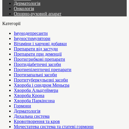
Дерматологія
Онкологія
Опорно-руховий апарат
Категорії
Імунодепресанти
Імуностимулятори
Вітаміни і харчові добавки
Препарати від застуди
Препарати при деменції
Протигрибкові препарати
Протидіабетичні засоби
Протиепілептичні препарати
Протизапальні засоби
Протитуберкульозні засоби
Хвороба і синдром Меньєра
Хвороба Альцгеймера
Хвороба Крона
Хвороба Паркінсона
Гормони
Дерматологія
Дихальна система
Кровотворення та кров
Мочестатева система та статеві гормони