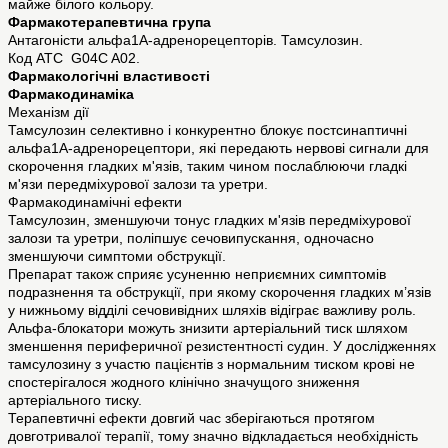
майже білого кольору.
Фармакотерапевтична група
Антагоністи альфа1A-адренорецепторів. Тамсулозин.
Код АТС G04C A02.
Фармакологічні властивості
Фармакодинаміка
Механізм дії
Тамсулозин селективно і конкурентно блокує постсинаптичні
альфа1A-адренорецептори, які передають нервові сигнали для
скорочення гладких м'язів, таким чином послаблюючи гладкі
м'язи передміхурової залози та уретри.
Фармакодинамічні ефекти
Тамсулозин, зменшуючи тонус гладких м'язів передміхурової
залози та уретри, поліпшує сечовипускання, одночасно
зменшуючи симптоми обструкції.
Препарат також сприяє усуненню неприємних симптомів
подразнення та обструкції, при якому скорочення гладких м’язів
у нижньому відділі сечовивідних шляхів відіграє важливу роль.
Альфа-блокатори можуть знизити артеріальний тиск шляхом
зменшення периферичної резистентності судин. У дослідженнях
тамсулозину з участю пацієнтів з нормальним тиском крові не
спостерігалося жодного клінічно значущого зниження
артеріального тиску.
Терапевтичні ефекти довгий час зберігаються протягом
довготривалої терапії, тому значно відкладається необхідність