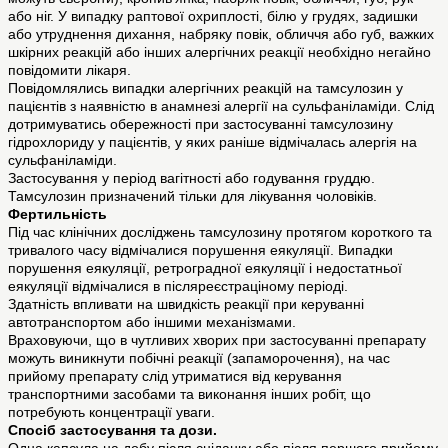
або ніг. У випадку раптової охриплості, білю у грудях, задишки
або утруднення дихання, набряку повік, обличчя або губ, важких
шкірних реакцій або інших алергічних реакції необхідно негайно
повідомити лікаря.
Повідомлялись випадки алергічних реакцій на тамсулозин у
пацієнтів з наявністю в анамнезі алергії на сульфаніламіди. Слід
дотримуватись обережності при застосуванні тамсулозину
гідрохлориду у пацієнтів, у яких раніше відмічалась алергія на
сульфаніламіди.
Застосування у період вагітності або годування груддю.
Тамсулозин призначений тільки для лікування чоловіків.
Фертильність
Під час клінічних досліджень тамсулозину протягом короткого та
тривалого часу відмічалися порушення еякуляції. Випадки
порушення еякуляції, ретроградної еякуляції і недостатньої
еякуляції відмічалися в післяреєстраціному періоді.
Здатність впливати на швидкість реакції при керуванні
автотранспортом або іншими механізмами.
Враховуючи, що в чутливих хворих при застосуванні препарату
можуть виникнути побічні реакції (запаморочення), на час
прийому препарату слід утриматися від керування
транспортними засобами та виконання інших робіт, що
потребують концентрації уваги.
Спосіб застосування та дози.