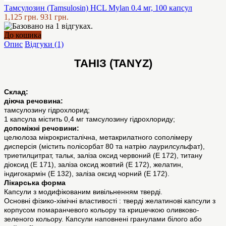
Тамсулозин (Tamsulosin) HCL Mylan 0.4 мг, 100 капсул
1,125 грн.
931 грн.
До кошика
Опис
Відгуки (1)
ТАНІЗ (TANYZ)
Склад:
діюча речовина:
тамсулозину гідрохлорид;
1 капсула містить 0,4 мг тамсулозину гідрохлориду;
допоміжні речовини:
целюлоза мікрокристалічна, метакрилатного сополімеру
дисперсія (містить полісорбат 80 та натрію лаурилсульфат),
триетилцитрат, тальк, заліза оксид червоний (Е 172), титану
діоксид (Е 171), заліза оксид жовтий (Е 172), желатин,
індигокармін (Е 132), заліза оксид чорний (Е 172).
Лікарська форма
Капсули з модифікованим вивільненням тверді.
Основні фізико-хімічні властивості : тверді желатинові капсули з
корпусом помаранчевого кольору та кришечкою оливково-
зеленого кольору. Капсули наповнені гранулами білого або