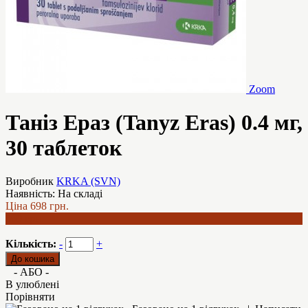
Zoom
Таніз Ераз (Tanyz Eras) 0.4 мг,
30 таблеток
Виробник
KRKA (SVN)
Наявність:
На складі
Ціна
698 грн.
569 грн.
Кількість:
-
+
- АБО -
В улюблені
Порівняти