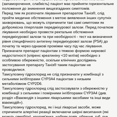
(запаморочення, слабкість) пацієнт має прийняти горизонтальне
положення до зникнення вищезгаданих симптомів.
Перед тим як розпочати лікування препаратом Таніз®, слід
пройти медичне обстеження з метою виявлення інших супутніх
захворювань, що можуть спричинити такі самі симптоми як
доброякісна гіперплазія передміхурової залози. Перед початком
лікування необхідно провести ректальне обстеження
передміхурової залози та при необхідності - тест на визначення
рівня специфічного антигену передміхурової залози (PSA) до
початку та через однакові проміжки часу під час лікування.
Призначати препарат пацієнтам з тяжкою формою ниркової
недостатності (кліренс креатиніну <10 мл/хв) необхідно з
особливою обережністю, оскільки клінічних досліджень
застосування препарату Таніз® таким пацієнтам не
проводилися.
Тамсулозину гідрохлорид не слід призначати у комбінації з
сильними інгібіторами CYP3A4 пацієнтам з низьким
метаболізмом CYP2D6.
Тамсулозину гідрохлорид слід застосовувати з обережністю у
комбінації з сильними і помірними інгібіторами CYP3A4 (див.
розділ «Взаємодія з іншими лікарськими засобами та інші види
взаємодій»).
Тамсулозину гідрохлорид, як і інші лікарські засоби, може
спричинити алергічні реакції включаючи шкірні висипання (які
можуть свербіти), кропив'янка, набряк повік, обличчя, губ, рук