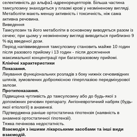
селективність до альфа1-адренорецепторів. Більша частина
тамсулозину знаходиться у плазмі крові у незміненому вигляді.
Метаболіти мають меншу активність і токсичність, ніж сама
активна речовина.
Виведення
Тамсулозин та його метаболіти в основному виводяться разом із
сечею; при цьому у незміненому вигляді виводиться приблизно 9
% від введеної дози.
Період напіввиведення тамсулозину становить майже 10 годин
після разового прийому і 13 годин - після досягнення
максимальної концентрації при багаторазовому прийомі.
Клінічні характеристики
Показання.
Лікування функціональних розладів з боку нижніх сечовивідних
шляхів, зумовлених доброякісною гіперплазією передміхурової
залози.
Протипоказання.
Підвищена чутливість до тамсулозину або до будь-якої з
допоміжних речовин препарату. Ангіоневротичний набряк (будь-
якої етіології) в анамнезі.
Підтверджена раніше ортостатична гіпотензія (наявність в
анамнезі ортостатичної гіпотензії).
Тяжка печінкова недостатність.
Взаємодія з іншими лікарськими засобами та інші види
взаємодій.