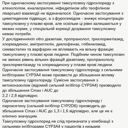
При одночасному застосуванні тамсулозину гідрохлориду з
атенололом, еналаприлом, ніфедипіном або теофіліном
лікарської взаємодії не відзначалося. Одночасне застосування з
циметидином підвищує, а з фуросемідом - знижує концентрацію
тамсулозину у плазмі крові, але оскільки ці рівні залишаються у
межах норми, у спеціальній корекції дозування тамсулозину
немає потреби.
У дослідженняхin vitro діазепам, пропранолол, трихлорметіазид,
хлормадинон, амітриптилін, диклофенак, глібенкламід,
симвастатин та варфарин не впливають на вільну фракцію
тамсулозину у плазмі крові людини. Подібним чином тамсулозин
не змінює рівень вільних фракцій діазепаму, пропранололу,
трихлорметіазиду та хлормадинону у плазмі крові людини.
Одночасне застосування тамсулозину гідрохлориду з сильними
інгібіторами CYP3A4 може призвести до збільшення впливу
тамсулозину гідрохлориду. Сумісне застосування з
кетоконазолом (відомий сильний інгібітор CYP3A4) призводило
до збільшення Сmax і AUC до
2,2 і 2,8 відповідно.
Одночасне застосування тамсулозину гідрохлориду і
пароксетину (сильний інгібітор СYP2D6) призводить до
збільшення Сmax і AUC до 1,3 і 1,6 відповідно, але це не є
клінічно значущим.
Тамсулозину гідрохлорид не слід призначати у комбінації з
сильними інгібіторами CYP3A4 у пацієнтів з низьким