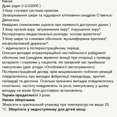
Квінке.
Дуже рідко (<1/10000 )
З боку статевої системи:пріапізм.
Захворювання шкіри та підшкірної клітковини:синдром Стівенса-
Джонсона.
Невідомо (неможливо оцінити при наявності доступних даних )
З боку органів зору: затуманення зору*, порушення зору*.
Респіраторно-медіастинальні розлади: носова кровотеча*
З боку шкіри та слизових оболонок: мультиформна еритема*,
ексфоліативний дерматит*.
*- відмічалися в післяреєстраційному періоді.
Описані випадки інтраопераційної нестабільності райдужної
оболонки ока (синдром звуженої зіниці) при операції з приводу
катаракти і глаукоми у пацієнтів, які тривалий час приймали
тамсулозин (див. розділ «Особливості застосування»).
Післяреєстраційний досвід: крім вищевказаних побічних реакцій
повідомлялось про випадки фібриляції передсердь, аритмії,
тахікардії та диспное. Оскільки зазначені випадки повідомлялись
спонтанно, частоту повідомлень та роль тамсулозину у цьому
випадку не може бути достовірно встановлена.
Термін придатності
3 роки.
Умови зберігання.
Зберігати в оригінальній упаковці при температурі не вище 25
°C.
Зберігати у недоступному для дітей місці.