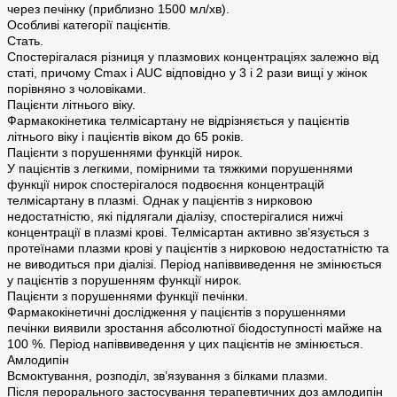
через печінку (приблизно 1500 мл/хв).
Особливі категорії пацієнтів.
Стать.
Спостерігалася різниця у плазмових концентраціях залежно від
статі, причому Cmax і AUC відповідно у 3 і 2 рази вищі у жінок
порівняно з чоловіками.
Пацієнти літнього віку.
Фармакокінетика телміcартану не відрізняється у пацієнтів
літнього віку і пацієнтів віком до 65 років.
Пацієнти з порушеннями функцій нирок.
У пацієнтів з легкими, помірними та тяжкими порушеннями
функції нирок спостерігалося подвоєння концентрацій
телмісартану в плазмі. Однак у пацієнтів з нирковою
недостатністю, які підлягали діалізу, спостерігалися нижчі
концентрації в плазмі крові. Телмісартан активно зв’язується з
протеїнами плазми крові у пацієнтів з нирковою недостатністю та
не виводиться при діалізі. Період напіввиведення не змінюється
у пацієнтів з порушенням функції нирок.
Пацієнти з порушеннями функції печінки.
Фармакокінетичні дослідження у пацієнтів з порушеннями
печінки виявили зростання абсолютної біодоступності майже на
100 %. Період напіввиведення у цих пацієнтів не змінюється.
Амлодипін
Всмоктування, розподіл, зв’язування з білками плазми.
Після перорального застосування терапевтичних доз амлодипін