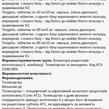
мармурові, з іншого боку – від білого до майже білого кольору з
гравіюванням K3;
Телдіпін, таблетки по 40 мг/10 мг: овальні, злегка двоопуклі,
двошарові таблетки, з одного боку коричнювато-жовтого кольору,
мармурові, з іншого боку – від білого до майже білого кольору з
гравіюванням K2;
Телдіпін, таблетки по 80 мг/5 мг: овальні, злегка двоопуклі,
двошарові таблетки, з одного боку коричнювато-жовтого кольору,
мармурові, з іншого боку – від білого до майже білого кольору;
Телдіпін, таблетки по 80 мг/10 мг: овальні, злегка двоопуклі,
двошарові таблетки, з одного боку коричнювато-жовтого кольору,
мармурові, з іншого боку – від білого до майже білого кольору з
гравіюванням K1.
Фармакотерапевтична група.
Блокатори рецепторів
ангіотензину-II, комбінації. Телмісартан та амлодипін. Код АТХ
C09D B04.
Фармакологічні властивості.
Фармакодинаміка.
Телмісартан.
Механізм дії.
Телмісартан – специфічний та ефективний антагоніст рецепторів
ангіотензину II (тип АТ1). Телмісартан з дуже високою
спорідненістю заміщує ангіотензин II у місцях його зв’язування
на рецепторах субтипу АТ1, які відповідають за активність
ангіотензину II. Телмісартан не виявляє будь-якого часткового