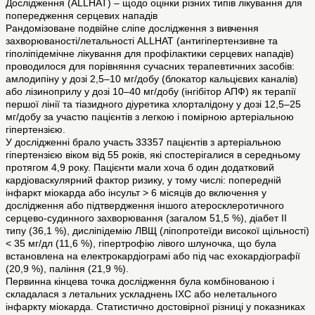
Дослідження (ALLHAT) – щодо оцінки різних типів лікування для
попередження серцевих нападів
Рандомізоване подвійне сліпе дослідження з вивчення
захворюваності/летальності ALLHAT (антигіпертензивне та
гіполіпідемічне лікування для профілактики серцевих нападів)
проводилося для порівняння сучасних терапевтичних засобів:
амлодипіну у дозі 2,5–10 мг/добу (блокатор кальцієвих каналів)
або лізиноприлу у дозі 10–40 мг/добу (інгібітор АПФ) як терапії
першої лінії та тіазидного діуретика хлорталідону у дозі 12,5–25
мг/добу за участю пацієнтів з легкою і помірною артеріальною
гіпертензією.
У дослідженні брало участь 33357 пацієнтів з артеріальною
гіпертензією віком від 55 років, які спостерігалися в середньому
протягом 4,9 року. Пацієнти мали хоча б один додатковий
кардіоваскулярний фактор ризику, у тому числі: попередній
інфаркт міокарда або інсульт > 6 місяців до включення у
дослідження або підтвердження іншого атеросклеротичного
серцево-судинного захворювання (загалом 51,5 %), діабет ІІ
типу (36,1 %), дисліпідемію ЛВЩ (ліпопротеїди високої щільності)
< 35 мг/дл (11,6 %), гіпертрофію лівого шлуночка, що була
встановлена на електрокардіограмі або під час ехокардіографії
(20,9 %), паління (21,9 %).
Первинна кінцева точка дослідження була комбінованою і
складалася з летальних ускладнень ІХС або нелетального
інфаркту міокарда. Статистично достовірної різниці у показниках