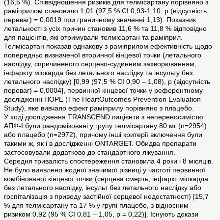
(16,5 %). Співвідношення ризиків для телмісартану порівняно з
раміприлом становило 1,01 (97,5 % CI 0,93-1,10, p (відсутність
переваг) = 0,0019 при граничному значенні 1,13). Показник
летальності з усіх причин становив 11,6 % та 11,8 % відповідно
для пацієнтів, які отримували телмісартан та раміприл.
Телмісартан показав однакову з раміприлом ефективність щодо
попередньо визначеної вторинної кінцевої точки (летального
наслідку, спричиненого серцево-судинним захворюванням,
інфаркту міокарда без летального наслідку та інсульту без
летального наслідку) [0,99 (97,5 % CI 0,90 – 1,08), p (відсутність
переваг) = 0,0004], первинної кінцевої точки у референтному
дослідженні HOPE (The HeartOutcomes Prevention Evaluation
Study), яке вивчало ефект раміприлу порівняно з плацебо.
У ході дослідження TRANSCEND пацієнти з непереносимістю
АПФ-I були рандомізовані у групу телмісартану 80 мг (n=2954)
або плацебо (n=2972), причому інші критерії включення були
такими ж, як і в дослідженні ONTARGET. Обидва препарати
застосовували додатково до стандартного лікування.
Середня тривалість спостереження становила 4 роки і 8 місяців.
Не було виявлено жодної значимої різниці у частоті первинної
комбінованої кінцевої точки (серцева смерть, інфаркт міокарда
без летального наслідку, інсульт без летального наслідку або
госпіталізація з приводу застійної серцевої недостатності) [15,7
% для телмісартану та 17 % у групі плацебо, з відносним
ризиком 0,92 (95 % CI 0,81 – 1,05, p = 0,22)]. Існують докази