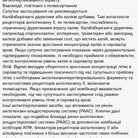
антигіпертензивного ефекту.
Взаємодії, пов’язані з телмісартаном.
Супутнє застосування не рекомендується.
Калійзберігаючі діуретики або калієві добавки. Такі антагоністи
рецепторів ангіотензину ІІ, як телмісартан, послаблюють
спричинену діуретиками втрату калію. Калійзберігаючі діуретики,
наприклад спіронолактон, еплеренон, тріамтерен або амілорид,
калієві добавки або замінники солі, що містять калій, можуть
спричинити значне зростання концентрації калію в сироватці
крові. Якщо супутнє застосування показане через документально
підтверджену гіпокаліємію, їх необхідно приймати з обережністю,
часто контролюючи рівень калію в сироватці крові.
Літій. Відомі випадки оборотного зростання концентрації літію в
сироватці та підвищення токсичності під час супутнього прийому
літію з інгібіторами ангіотензинперетворювального ферменту та
антагоністами рецепторів ангіотензину ІІ, включаючи
телмісартан. Якщо призначення цієї комбінації вважається
необхідним, під час супутнього застосування слід уважно
контролювати рівень літію в сироватці крові.
Інші антигіпертензивні засоби, що впливають на ренін-
ангіотензин-альдостеронову систему (РААС). Клінічні дані
показали, що подвійна блокада ренін-ангіотензин-
альдостеронової системи (РААС) за допомогою комбінації
інгібіторів АПФ, блокаторів рецепторів ангіотензину II або
аліскірену пов’язана з більш високою частотою таких побічних