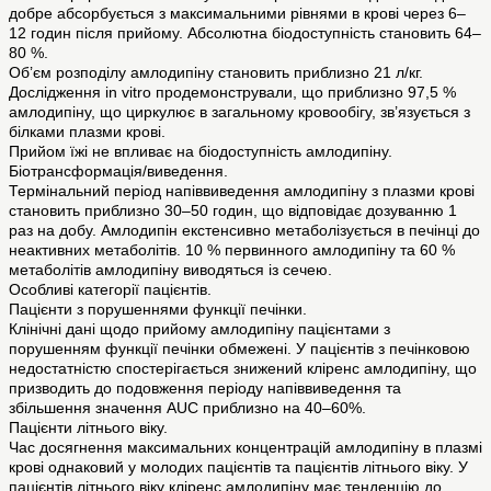
добре абсорбується з максимальними рівнями в крові через 6–
12 годин після прийому. Абсолютна біодоступність становить 64–
80 %.
Об’єм розподілу амлодипіну становить приблизно 21 л/кг.
Дослідження іn vitro продемонстрували, що приблизно 97,5 %
амлодипіну, що циркулює в загальному кровообігу, зв’язується з
білками плазми крові.
Прийом їжі не впливає на біодоступність амлодипіну.
Біотрансформація/виведення.
Термінальний період напіввиведення амлодипіну з плазми крові
становить приблизно 30–50 годин, що відповідає дозуванню 1
раз на добу. Амлодипін екстенсивно метаболізується в печінці до
неактивних метаболітів. 10 % первинного амлодипіну та 60 %
метаболітів амлодипіну виводяться із сечею.
Особливі категорії пацієнтів.
Пацієнти з порушеннями функції печінки.
Клінічні дані щодо прийому амлодипіну пацієнтами з
порушенням функції печінки обмежені. У пацієнтів з печінковою
недостатністю спостерігається знижений кліренс амлодипіну, що
призводить до подовження періоду напіввиведення та
збільшення значення AUC приблизно на 40–60%.
Пацієнти літнього віку.
Час досягнення максимальних концентрацій амлодипіну в плазмі
крові однаковий у молодих пацієнтів та пацієнтів літнього віку. У
пацієнтів літнього віку кліренс амлодипіну має тенденцію до