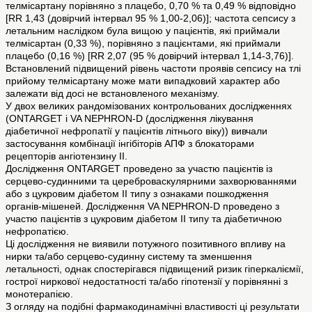
телмісартану порівняно з плацебо, 0,70 % та 0,49 % відповідно
[RR 1,43 (довірчий інтервал 95 % 1,00-2,06)]; частота сепсису з
летальним наслідком була вищою у пацієнтів, які приймали
телмісартан (0,33 %), порівняно з пацієнтами, які приймали
плацебо (0,16 %) [RR 2,07 (95 % довірчий інтервал 1,14-3,76)].
Встановлений підвищений рівень частоти проявів сепсису на тлі
прийому телмісартану може мати випадковий характер або
залежати від досі не встановленого механізму.
У двох великих рандомізованих контрольованих дослідженнях
(ONTARGET і VA NEPHRON-D (дослідження лікування
діабетичної нефропатії у пацієнтів літнього віку)) вивчали
застосування комбінації інгібіторів АПФ з блокаторами
рецепторів ангіотензину II.
Дослідження ONTARGET проведено за участю пацієнтів із
серцево-судинними та цереброваскулярними захворюваннями
або з цукровим діабетом ІІ типу з ознаками пошкодження
органів-мішеней. Дослідження VA NEPHRON-D проведено з
участю пацієнтів з цукровим діабетом ІІ типу та діабетичною
нефропатією.
Ці дослідження не виявили потужного позитивного впливу на
нирки та/або серцево-судинну систему та зменшення
летальності, однак спостерігався підвищений ризик гіперкаліємії,
гострої ниркової недостатності та/або гіпотензії у порівнянні з
монотерапією.
З огляду на подібні фармакодинамічні властивості ці результати