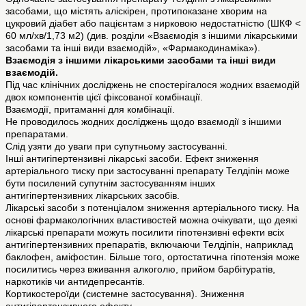
засобами, що містять аліскірен, протипоказане хворим на
цукровий діабет або пацієнтам з нирковою недостатністю (ШКФ <
60 мл/хв/1,73 м2) (див. розділи «Взаємодія з іншими лікарськими
засобами та інші види взаємодій», «Фармакодинаміка»).
Взаємодія з іншими лікарськими засобами та інші види
взаємодій.
Під час клінічних досліджень не спостерігалося жодних взаємодій
двох компонентів цієї фіксованої комбінації.
Взаємодії, притаманні для комбінації.
Не проводилось жодних досліджень щодо взаємодії з іншими
препаратами.
Слід узяти до уваги при супутньому застосуванні.
Інші антигіпертензивні лікарські засоби. Ефект зниження
артеріального тиску при застосуванні препарату Телдіпін може
бути посилений супутнім застосуванням інших
антигіпертензивних лікарських засобів.
Лікарські засоби з потенціалом зниження артеріального тиску. На
основі фармакологічних властивостей можна очікувати, що деякі
лікарські препарати можуть посилити гіпотензивні ефекти всіх
антигіпертензивних препаратів, включаючи Телдіпін, наприклад
баклофен, аміфостин. Більше того, ортостатична гіпотензія може
посилитись через вживання алкоголю, прийом барбітуратів,
наркотиків чи антидепресантів.
Кортикостероїди (системне застосування). Зниження