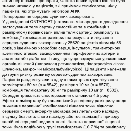
антигіпертензивні препарати, частота появи сухого кашлю була
значно нижчою у пацієнтів, які приймали телмісартан, ніж у
пацієнтів, які отримували інгібітори АПФ.
Попередження серцево-судинних захворювань
У дослідженні ONTARGET (поточного міжнародного дослідження
застосування телмісартану самостійно та в комбінації з
раміприлом) порівнювали вплив телмісартану, раміприлу та
комбінації телмісартан-раміприл на результати лікування
серцево-судинних захворювань у 25620 пацієнтів віком від 55
років, з ішемічною хворобою серця, інсультом, транзиторною
ішемічною атакою, захворюванням периферичних артерій в
анамнезі або діабетом ІІ типу, що супроводжується ураженнями
органів-мішеней (наприклад ретинопатією, гіпертрофією лівого
шлуночка, макро- чи мікроальбумінурією). Ці пацієнти належали
до групи ризику розвитку серцево-судинних захворювань.
Пацієнтів рандомізували в одну з таких трьох груп лікування:
телмісартан 80 мг (n = 8542), раміприл 10 мг (n = 8576),
комбінація телмісартану 80 мг та раміприлу 10 мг (n =8502).
Середня тривалість спостереження становила 4,5 року.
Ефект телмісартану був аналогічний до ефекту раміприлу щодо
зниження первинної комбінованої кінцевої точки відносно
серцевої смерті, інфаркту міокарда без летального наслідку,
інсульту без летального наслідку або госпіталізації з приводу
застійної серцевої недостатності. Частота первинної кінцевої
точки була подібною у групі телмісартану (16,7 %) та раміприлу