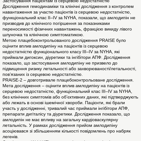
Застосування пацієнтам із серцевою недостатністю
Дослідження гемодинаміки та клінічні дослідження з контролем
навантаження за участю пацієнтів із серцевою недостатністю,
функціональний клас II–IV за NYHA, показали, що амлодипін не
призводив до клінічного погіршення за показниками
переносимості фізичних навантажень, фракцією викиду лівого
шлуночка та клінічною симптоматикою.
Метою плацебоконтрольованого дослідження PRAISE було
оцінити вплив амлодипіну на пацієнтів із серцевою
недостатністю функціонального класу III–IV за NYHA, які
приймали дигоксин, діуретики та інгібітори АПФ. Дослідження
показало, що застосування амлодипіну не призвело до
підвищення ризику летальності або захворюваності/летальності,
пов’язаних із серцевою недостатністю.
PRAISE-2 – довготривале плацебоконтрольоване дослідження.
Мета дослідження – оцінити вплив амлодипіну на пацієнтів із
серцевою недостатністю, функціональний клас III–IV за NYHA,
без клінічних симптомів або об’єктивних даних, які підтверджують
або лежать в основі ішемічної хвороби. Пацієнти, які брали
участь у дослідженні, тривалий час приймали інгібітори АПФ,
препарати дигіталісу та діуретики. Дослідження показало, що
амлодипін не має впливу на загальну кардіоваскулярну
летальність. У рамках дослідження прийом амлодипіну
асоціювався зі збільшенням кількості повідомлень про набряк
легенів.