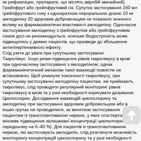
як рифампіцин, препарати, що містять звіробій звичайний).
Грейпфрут або грейпфрутовий сік. Супутнє застосування 240 мл
грейпфрутового соку з однократною пероральною дозою 10 мг
амлодипіну 20 здоровим добровольцям не показало значного
впливу на фармакокінетичні властивості амлодипіну. Одночасне
застосування амлодипіну з грейпфрутом або грейпфрутовим
соком досі не рекомендується, оскільки біодоступність може
підвищитись у деяких пацієнтів, що призведе до збільшення
антигіпертензивного ефекту.
Слід узяти до уваги при супутньому застосуванні.
Такролімус. Існує ризик підвищення рівнів такролімусу в крові
при одночасному застосуванні з амлодипіном, однак
фармакокінетичний механізм такої взаємодії повністю не
встановлено. Щоб уникнути токсичності такролімусу, при
супутньому застосуванні амлодипіну пацієнтам, які приймають
такролімус, слід проводити регулярний моніторинг рівнів
такролімусу в крові та у разі необхідності коригувати дозування.
Циклоспорин. Дослідження взаємодій циклоспорину та
амлодипіну при застосуванні здоровим добровольцям або в
інших групах не проводилися, за винятком застосування
пацієнтам із трансплантованою ниркою, у яких спостерігалося
мінливе підвищення залишкової концентрації циклоспорину (в
середньому на 0–40 %). Для пацієнтів із трансплантованою
ниркою, які застосовують амлодипін, слід розглянути можливість
моніторингу концентрацій циклоспорину та у разі необхідності