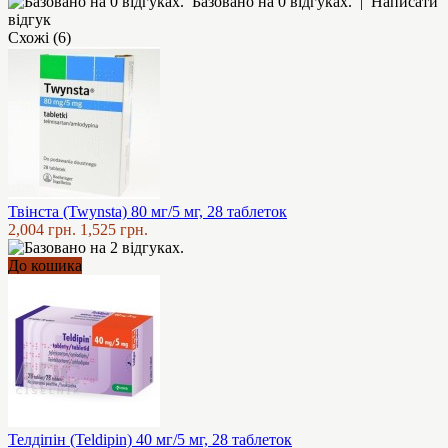
Базовано на 0 відгуках.
|
Написати
відгук
Схожі (6)
Твінста (Twynsta) 80 мг/5 мг, 28 таблеток
2,004 грн.
1,525 грн.
До кошика
Телдіпін (Teldipin) 40 мг/5 мг, 28 таблеток