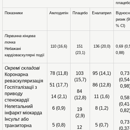
плацеб
Показники
Амлодипін
Плацебо
Еналаприл
Відносн
ризик (9
% Cl)
Первинна кінцева 
точка
110 (16,6)
151 
136 (20,0)
0,69 (0,
Небажані 
(23,1)
0,88)
кардіоваскулярні події
Окремі складові
78 (11,8)
103 
95 (14,1)
0,73 
Коронарна 
(15,7)
(0,54
реваскуляризація
51 (17,7)
86 (12,8)
0,98
Госпіталізації з 
84 
приводу 
14 (2,1)
11 (1,6)
(12,8)
0,58 
стенокардії
(0,41
Нелетальний 
6 (0,9)
8 (1,2)
19 
0,82
інфаркт міокарда
(2,9)
Інсульт або 
0,73 
5 (0,8)
5 (0,7)
транзиторна 
12 
(0,37