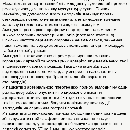
Механізм антигіпертензивної дії амлодипіну зумовлений прямою
релаксуючою дією на гладку мускулатуру судин. Точний
механізм, за допомогою якого амлодипін зменшує прояви
стенокардії, повністю не визначений, але амлодипін зменшує
загальну ішемію навантаження завдяки таким діям:
Амлодипін розширює периферичні артеріоли і таким чином
знижує загальний периферичний опір (постнавантаження).
Оскільки частота серцевих скорочень не змінюється, зниження
навантаження на серце зменшує споживання енергії міокардом
та його потребу у кисні.
Амлодипін також частково сприяє розширенню головних
коронарних артерій та коронарних артеріол як у незмінених, так і
в ішемізованих зонах міокарда. Така дилатація збільшує
надходження кисню до міокарда у хворих на вазоспастичну
стенокардію (стенокардія Принцметала або варіантна
стенокардія).
У пацієнтів з артеріальною гіпертензією прийом амлодипіну один
раз на добу забезпечує клінічно виражене зниження
артеріального тиску протягом 24 годин як у положенні лежачи,
так і в положенні стоячи. Завдяки повільному початку дії
амлодипін не спричиняє гострої гіпотензії.
У пацієнтів зі стенокардією прийом амлодипіну один раз на день
збільшує загальний час фізичного навантаження, час до
виникнення нападу стенокардії та збільшує час до виникнення
депресії сегменту ST на 1 мм, знижує частоту нападів