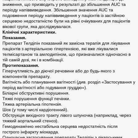
зниження, що призводить у результаті до збільшення AUC та
періоду напіввиведення. Збільшення значення AUC та
подовження періоду напіввиведення у пацієнтів із застійною
серцевою недостатністю були на рівні очікуваних для пацієнтів
вікової групи, яка досліджувалася.
Клінічні характеристики.
Показання.
Препарат Телдіпін показаний як замісна терапія для лікування
пацієнтів з артеріальною гіпертензією, які вже лікувалися
телмісартаном та амлодипіном, що призначалися одночасно в
тій самій дозі, як і в комбінації.
Протипоказання.
Гіперчутливість до діючої речовини або до будь-якого з
компонентів препарату.
Вагітність або планування вагітності (див. розділ «Застосування у
період вагітності або годування груддю»).
Біліарні обструктивні порушення.
Тяжкі порушення функції печінки.
Тяжка артеріальна гіпотензія.
Шок (у тому числі кардіогенний).
Обструкція вихідного тракту лівого шлуночка (наприклад, через
тяжкий аортальний стеноз).
Гемодинамічно нестабільна серцева недостатність після
гострого інфаркту міокарда.
Одночасне застосування препарату Телдіпін з лікарськими