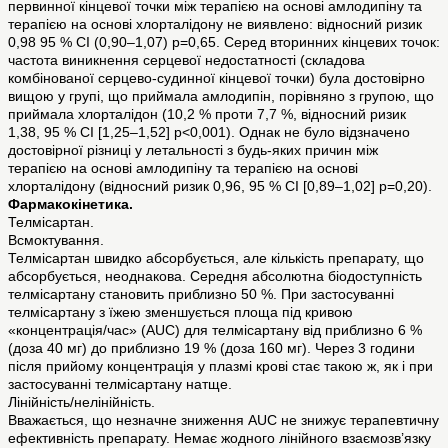
первинної кінцевої точки між терапією на основі амлодипіну та
терапією на основі хлорталідону не виявлено: відносний ризик
0,98 95 % СІ (0,90–1,07) р=0,65. Серед вторинних кінцевих точок:
частота виникнення серцевої недостатності (складова
комбінованої серцево-судинної кінцевої точки) була достовірно
вищою у групі, що приймала амлодипін, порівняно з групою, що
приймала хлорталідон (10,2 % проти 7,7 %, відносний ризик
1,38, 95 % СІ [1,25–1,52] p<0,001). Однак не було відзначено
достовірної різниці у летальності з будь-яких причин між
терапією на основі амлодипіну та терапією на основі
хлорталідону (відносний ризик 0,96, 95 % СІ [0,89–1,02] р=0,20).
Фармакокінетика.
Телміcартан.
Всмоктування.
Телмісартан швидко абсорбується, але кількість препарату, що
абсорбується, неоднакова. Середня абсолютна біодоступність
телмісартану становить приблизно 50 %. При застосуванні
телмісартану з їжею зменшується площа під кривою
«концентрація/час» (AUC) для телмісартану від приблизно 6 %
(доза 40 мг) до приблизно 19 % (доза 160 мг). Через 3 години
після прийому концентрація у плазмі крові стає такою ж, як і при
застосуванні телмісартану натще.
Лінійність/нелінійність.
Вважається, що незначне зниження AUC не знижує терапевтичну
ефективність препарату. Немає жодного лінійного взаємозв’язку