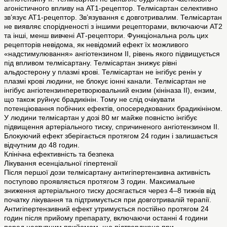
агоністичного впливу на АТ1-рецептор. Телмісартан селективно
зв’язує АТ1-рецептор. Зв’язування є довготривалим. Телмісартан
не виявляє спорідненості з іншими рецепторами, включаючи АТ2
та інші, менш вивчені АТ-рецептори. Функціональна роль цих
рецепторів невідома, як невідомий ефект їх можливого
«надстимулювання» ангіотензином II, рівень якого підвищується
під впливом телмісартану. Телмісартан знижує рівні
альдостерону у плазмі крові. Телмісартан не інгібує ренін у
плазмі крові людини, не блокує іонні канали. Телмісартан не
інгібує ангіотензинперетворювальний ензим (кініназа II), ензим,
що також руйнує брадикінін. Тому не слід очікувати
потенціювання побічних ефектів, опосередкованих брадикініном.
У людини телмісартан у дозі 80 мг майже повністю інгібує
підвищення артеріального тиску, спричиненого ангіотензином II.
Блокуючий ефект зберігається протягом 24 годин і залишається
відчутним до 48 годин.
Клінічна ефективність та безпека
Лікування есенціальної гіпертензії
Після першої дози телмісартану антигіпертензивна активність
поступово проявляється протягом 3 годин. Максимальне
зниження артеріального тиску досягається через 4–8 тижнів від
початку лікування та підтримується при довготривалій терапії.
Антигіпертензивний ефект утримується постійно протягом 24
годин після прийому препарату, включаючи останні 4 години