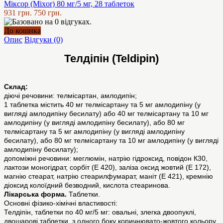
Міксор (Mixor) 80 мг/5 мг, 28 таблеток
931 грн.
750 грн.
До кошика
Опис
Відгуки (0)
Телдіпін (Teldipin)
Склад:
діючі речовини: телмісартан, амлодипін;
1 таблетка містить 40 мг телмісартану та 5 мг амлодипіну (у
вигляді амлодипіну бесилату) або 40 мг телмісартану та 10 мг
амлодипіну (у вигляді амлодипіну бесилату), або 80 мг
телмісартану та 5 мг амлодипіну (у вигляді амлодипіну
бесилату), або 80 мг телмісартану та 10 мг амлодипіну (у вигляді
амлодипіну бесилату);
допоміжні речовини: меглюмін, натрію гідроксид, повідон К30,
лактози моногідрат, сорбіт (Е 420), заліза оксид жовтий (Е 172),
магнію стеарат, натрію стеарилфумарат, маніт (E 421), кремнію
діоксид колоїдний безводний, кислота стеаринова.
Лікарська форма.
Таблетки.
Основні фізико-хімічні властивості:
Телдіпін, таблетки по 40 мг/5 мг: овальні, злегка двоопуклі,
двошарові таблетки, з одного боку коричнювато-жовтого кольору,