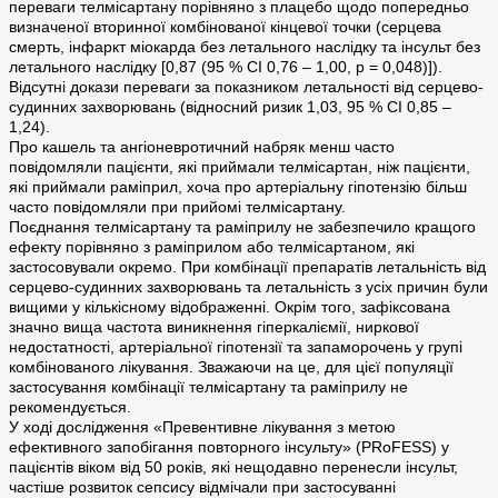
переваги телмісартану порівняно з плацебо щодо попередньо
визначеної вторинної комбінованої кінцевої точки (серцева
смерть, інфаркт міокарда без летального наслідку та інсульт без
летального наслідку [0,87 (95 % CI 0,76 – 1,00, p = 0,048)]).
Відсутні докази переваги за показником летальності від серцево-
судинних захворювань (відносний ризик 1,03, 95 % CI 0,85 –
1,24).
Про кашель та ангіоневротичний набряк менш часто
повідомляли пацієнти, які приймали телмісартан, ніж пацієнти,
які приймали раміприл, хоча про артеріальну гіпотензію більш
часто повідомляли при прийомі телмісартану.
Поєднання телмісартану та раміприлу не забезпечило кращого
ефекту порівняно з раміприлом або телмісартаном, які
застосовували окремо. При комбінації препаратів летальність від
серцево-судинних захворювань та летальність з усіх причин були
вищими у кількісному відображенні. Окрім того, зафіксована
значно вища частота виникнення гіперкаліємії, ниркової
недостатності, артеріальної гіпотензії та запаморочень у групі
комбінованого лікування. Зважаючи на це, для цієї популяції
застосування комбінації телмісартану та раміприлу не
рекомендується.
У ході дослідження «Превентивне лікування з метою
ефективного запобігання повторного інсульту» (PRoFESS) у
пацієнтів віком від 50 років, які нещодавно перенесли інсульт,
частіше розвиток сепсису відмічали при застосуванні