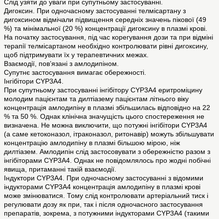
Слід узяти до уваги при супутньому застосуванні.
Дигоксин. При одночасному застосуванні телмісартану з
дигоксином відмічали підвищення середніх значень пікової (49
%) та мінімальної (20 %) концентрації дигоксину в плазмі крові.
На початку застосування, під час корегування дози та при відміні
терапії телмісартаном необхідно контролювати рівні дигоксину,
щоб підтримувати їх у терапевтичних межах.
Взаємодії, пов’язані з амлодипіном.
Супутнє застосування вимагає обережності.
Інгібітори CYP3A4.
При супутньому застосуванні інгібітору CYP3A4 еритроміцину
молодим пацієнтам та дилтіазему пацієнтам літнього віку
концентрація амлодипіну в плазмі збільшилась відповідно на 22
% та 50 %. Однак клінічна значущість цього спостереження не
визначена. Не можна виключити, що потужні інгібітори CYP3A4
(а саме кетоконазол, ітраконазол, ритонавір) можуть збільшувати
концентрацію амлодипіну в плазмі більшою мірою, ніж
дилтіазем. Амлодипін слід застосовувати з обережністю разом з
інгібіторами CYP3A4. Однак не повідомлялось про жодні побічні
явища, притаманні такій взаємодії.
Індуктори CYP3A4. При одночасному застосуванні з відомими
індукторами CYP3A4 концентрація амлодипіну в плазмі крові
може змінюватися. Тому слід контролювати артеріальний тиск і
регулювати дозу як при, так і після одночасного застосування
препаратів, зокрема, з потужними індукторами CYP3A4 (такими