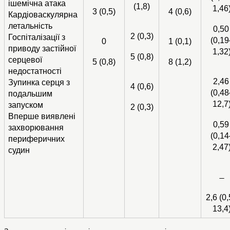
ішемічна атака
(1,8)
1,46
3 (0,5)
4 (0,6)
Кардіоваскулярна 
летальність
0,50 
2 (0,3)
Госпіталізації з 
(0,19
0
1 (0,1)
приводу застійної 
1,32
5 (0,8)
серцевої 
5 (0,8)
8 (1,2)
недостатності
2,46 
Зупинка серця з 
4 (0,6)
(0,48
подальшим 
12,7
запуском
2 (0,3)
Вперше виявлені 
0,59 
захворювання 
(0,14
периферичних 
2,47
судин
2,6 (0
13,4