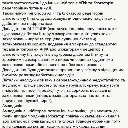
також застосовують і до інших інгібіторів АПФ та блокаторів
рецепторів ангіотензину II.
Таким чином, інгібітори АПФ та блокатори рецепторів
ангіотензину II не слід застосовувати одночасно пацієнтам з
діабетичною нефропатією.
Дослідження ALTITUDE (застосування аліскірену пацієнтам з
цукровим діабетом ІІ типу з використанням кінцевих точок
захворювань нирок та серцево-судинної системи)
встановлювало користь додавання аліскірену до стандартної
терапії інгібіторами АПФ або блокаторами рецепторів
ангіотензину II у пацієнтів з цукровим діабетом ІІ типу та
хронічними захворюваннями нирок чи серцево-судинними
захворюваннями або з наявністю обох захворювань.
Дослідження було достроково припинено у зв’язку з підвищеним
ризиком розвитку небажаних наслідків.
Летальні наслідки у зв’язку з серцево-судинною недостатністю та
інсультом частіше спостерігались у групі аліскірену, ніж у групі
плацебо, як і побічні реакції, у т.ч. та серйозні, пов’язані із
захворюваннями (гіперкаліємія, артеріальна гіпотензія та
порушення функції нирок).
Амлодипін.
Амлодипін є інгібітором потоку іонів кальцію, що належить до
групи дигідропіридинів (блокатор повільних кальцієвих каналів
або антагоніст іонів кальцію) та блокує трансмембранний потік
іонів кальцію до клітин гладких м’язів міокарда та судин.