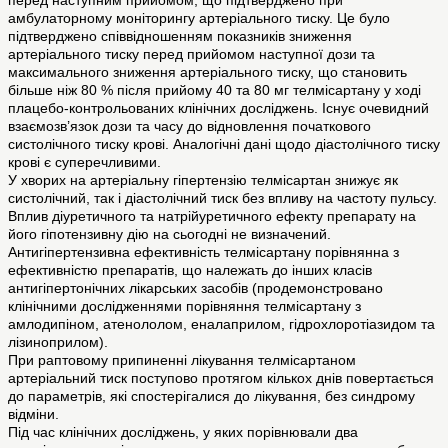
перед наступним прийомом, що підтверджено при
амбулаторному моніторингу артеріального тиску. Це було
підтверджено співвідношенням показників зниження
артеріального тиску перед прийомом наступної дози та
максимального зниження артеріального тиску, що становить
більше ніж 80 % після прийому 40 та 80 мг телмісартану у ході
плацебо-контрольованих клінічних досліджень. Існує очевидний
взаємозв’язок дози та часу до відновлення початкового
систолічного тиску крові. Аналогічні дані щодо діастолічного тиску
крові є суперечливими.
У хворих на артеріальну гіпертензію телмісартан знижує як
систолічний, так і діастолічний тиск без впливу на частоту пульсу.
Вплив діуретичного та натрійуретичного ефекту препарату на
його гіпотензивну дію на сьогодні не визначений.
Антигіпертензивна ефективність телмісартану порівнянна з
ефективністю препаратів, що належать до інших класів
антигіпертонічних лікарських засобів (продемонстровано
клінічними дослідженнями порівняння телмісартану з
амлодипіном, атенололом, еналаприлом, гідрохлоротіазидом та
лізиноприлом).
При раптовому припиненні лікування телмісартаном
артеріальний тиск поступово протягом кількох днів повертається
до параметрів, які спостерігалися до лікування, без синдрому
відміни.
Під час клінічних досліджень, у яких порівнювали два