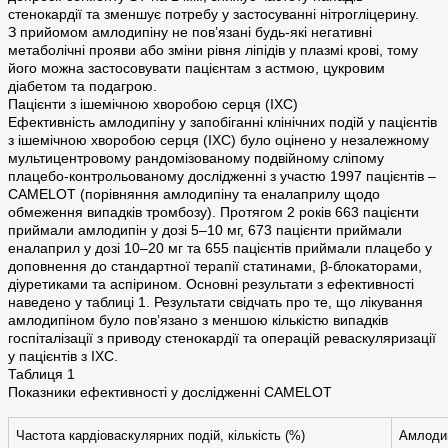
стенокардії та зменшує потребу у застосуванні нітрогліцерину.
З прийомом амлодипіну не пов’язані будь-які негативні
метаболічні прояви або зміни рівня ліпідів у плазмі крові, тому
його можна застосовувати пацієнтам з астмою, цукровим
діабетом та подагрою.
Пацієнти з ішемічною хворобою серця (ІХС)
Ефективність амлодипіну у запобіганні клінічних подій у пацієнтів
з ішемічною хворобою серця (ІХС) було оцінено у незалежному
мультицентровому рандомізованому подвійному сліпому
плацебо-контрольованому дослідженні з участю 1997 пацієнтів –
CAMELOT (порівняння амлодипіну та еналаприлу щодо
обмеження випадків тромбозу). Протягом 2 років 663 пацієнти
приймали амлодипін у дозі 5–10 мг, 673 пацієнти приймали
еналаприл у дозі 10–20 мг та 655 пацієнтів приймали плацебо у
доповнення до стандартної терапії статинами, β-блокаторами,
діуретиками та аспірином. Основні результати з ефективності
наведено у таблиці 1. Результати свідчать про те, що лікування
амлодипіном було пов’язано з меншою кількістю випадків
госпіталізації з приводу стенокардії та операцій реваскуляризації
у пацієнтів з ІХС.
Таблиця 1
Показники ефективності у дослідженні CAMELOT
Частота кардіоваскулярних подій, кількість (%)
Амлодип