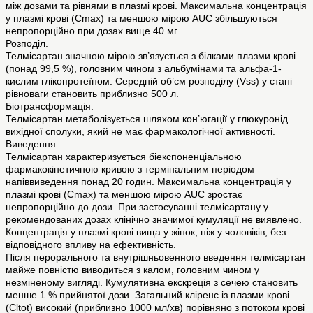
між дозами та рівнями в плазмі крові. Максимальна концентрація
у плазмі крові (Cmax) та меншою мірою AUC збільшуються
непропорційно при дозах вище 40 мг.
Розподіл.
Телмісартан значною мірою зв’язується з білками плазми крові
(понад 99,5 %), головним чином з альбумінами та альфа-1-
кислим глікопротеїном. Середній об’єм розподілу (Vss) у стані
рівноваги становить приблизно 500 л.
Біотрансформація.
Телмісартан метаболізується шляхом кон’югації у глюкуронід
вихідної сполуки, який не має фармакологічної активності.
Виведення.
Телмісартан характеризується біекспоненціальною
фармакокінетичною кривою з термінальним періодом
напіввиведення понад 20 годин. Максимальна концентрація у
плазмі крові (Cmax) та меншою мірою АUС зростає
непропорційно до дози. При застосуванні телмісартану у
рекомендованих дозах клінічно значимої кумуляції не виявлено.
Концентрація у плазмі крові вища у жінок, ніж у чоловіків, без
відповідного впливу на ефективність.
Після перорального та внутрішньовенного введення телмісартан
майже повністю виводиться з калом, головним чином у
незміненому вигляді. Кумулятивна екскреція з сечею становить
менше 1 % прийнятої дози. Загальний кліренс із плазми крові
(Cltot) високий (приблизно 1000 мл/хв) порівняно з потоком крові