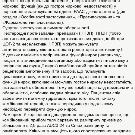
ефектів, як артеріальна гіпотензія, гіперкаліємія і зниження
ниркової функції (аж до гострої ниркової недостатності) у
порівнянні із застосуванням одного РААС-діючого агента (див.
розділи «Особливості застосування», «Протипоказання» та
«Фармакологічні властивості»).
Супутнє застосування вимагає обережності.
Нестероїдні протизапальні препарати (НПЗП). НПЗП (тобто
ацетилсаліцилова кислота в протизапальних дозах, інгібітори
ЦОГ-2 та неселективні НПЗП) можуть знижувати
антигіпертензивну дію антагоністів рецепторів ангіотензину ІІ.
У деяких пацієнтів з погіршенням функції нирок (наприклад,
пацієнти із зневодненням організму або пацієнти літнього віку з
погіршенням функції нирок) комбінований прийом антагоністів
рецепторів ангіотензину ІІ та засобів, що гальмують
циклооксигеназу, може призвести до подальшого погіршення
функції нирок, включаючи можливу гостру ниркову недостатність,
яка зазвичай є оборотною. Тому цю комбінацію слід призначати з
обережністю, особливо людям літнього віку. Пацієнтам слід
забезпечити належну гідратацію; крім того, після початку
комбінованої терапії, а також періодично у подальшому
необхідно перевіряти функцію нирок.
Раміприл. У ході одного дослідження повідомлялося про те, що
комбінований прийом телмісартану та раміприлу призвів до
збільшення в 2,5 раза AUC0-24 та Cmax раміприлу та
раміприлату. Клінічна значущість цього спостереження невідома.