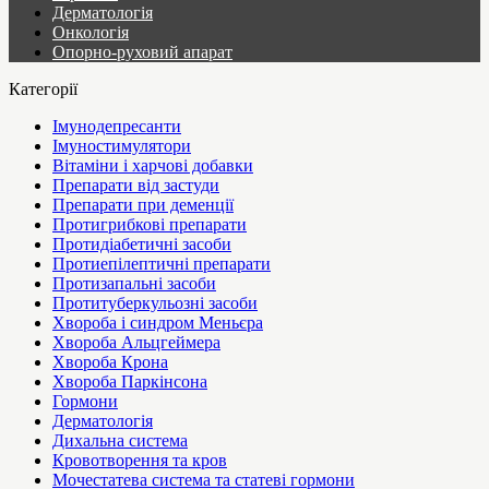
Дерматологія
Онкологія
Опорно-руховий апарат
Категорії
Імунодепресанти
Імуностимулятори
Вітаміни і харчові добавки
Препарати від застуди
Препарати при деменції
Протигрибкові препарати
Протидіабетичні засоби
Протиепілептичні препарати
Протизапальні засоби
Протитуберкульозні засоби
Хвороба і синдром Меньєра
Хвороба Альцгеймера
Хвороба Крона
Хвороба Паркінсона
Гормони
Дерматологія
Дихальна система
Кровотворення та кров
Мочестатева система та статеві гормони