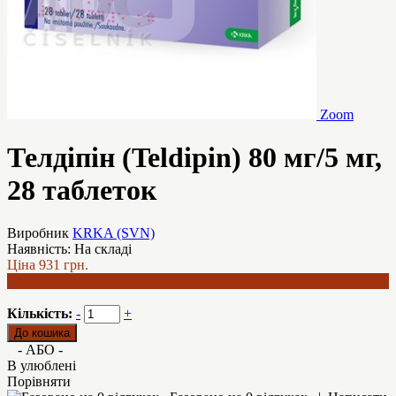
Zoom
Телдіпін (Teldipin) 80 мг/5 мг,
28 таблеток
Виробник
KRKA (SVN)
Наявність:
На складі
Ціна
931 грн.
750 грн.
Кількість:
-
+
- АБО -
В улюблені
Порівняти