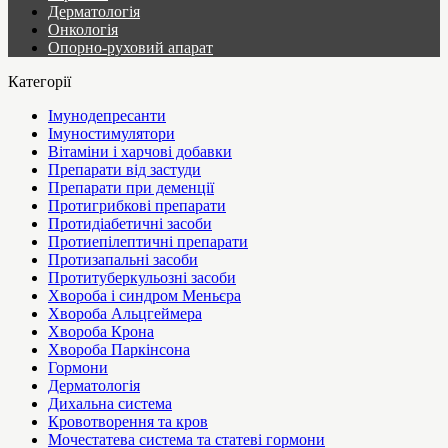
Дерматологія
Онкологія
Опорно-руховий апарат
Категорії
Імунодепресанти
Імуностимулятори
Вітаміни і харчові добавки
Препарати від застуди
Препарати при деменції
Протигрибкові препарати
Протидіабетичні засоби
Протиепілептичні препарати
Протизапальні засоби
Протитуберкульозні засоби
Хвороба і синдром Меньєра
Хвороба Альцгеймера
Хвороба Крона
Хвороба Паркінсона
Гормони
Дерматологія
Дихальна система
Кровотворення та кров
Мочестатева система та статеві гормони