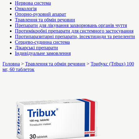
Нервова система
Онкологія
Опорно-руховий апарат
Травлення та обмін речовин
Препарати для лікування захворювань органів чуття
Протимікробні препарати для системного застосування
Протипаразитарні препарати, інсектициди та репеленти
Серцево-судинна система
Лікарські препарати
Індивідуальне замовлення
Головна
>
Травлення та обмін речовин
>
Трибукс (Tribux) 100
мг, 60 таблеток