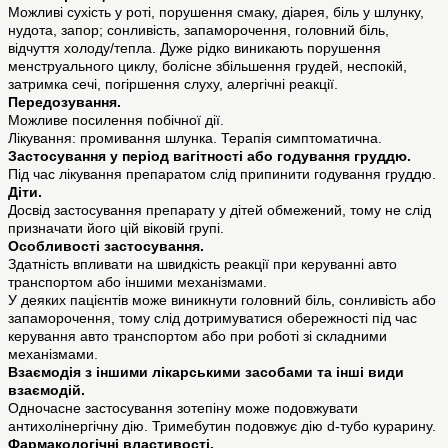
Можливі сухість у роті, порушення смаку, діарея, біль у шлунку,
нудота, запор; сонливість, запаморочення, головний біль,
відчуття холоду/тепла. Дуже рідко виникають порушення
менструального циклу, болісне збільшення грудей, неспокій,
затримка сечі, погіршення слуху, алергічні реакції.
Передозування.
Можливе посилення побічної дії.
Лікування: промивання шлунка. Терапія симптоматична.
Застосування у період вагітності або годування груддю.
Під час лікування препаратом слід припинити годування груддю.
Діти.
Досвід застосування препарату у дітей обмежений, тому не слід
призначати його цій віковій групі.
Особливості застосування.
Здатність впливати на швидкість реакції при керуванні авто
транспортом або іншими механізмами.
У деяких пацієнтів може виникнути головний біль, сонливість або
запаморочення, тому слід дотримуватися обережності під час
керування авто транспортом або при роботі зі складними
механізмами.
Взаємодія з іншими лікарськими засобами та інші види
взаємодій.
Одночасне застосування зотепіну може подовжувати
антихолінергічну дію. Тримебутин подовжує дію d-тубо курарину.
Фармакологічні властивості.