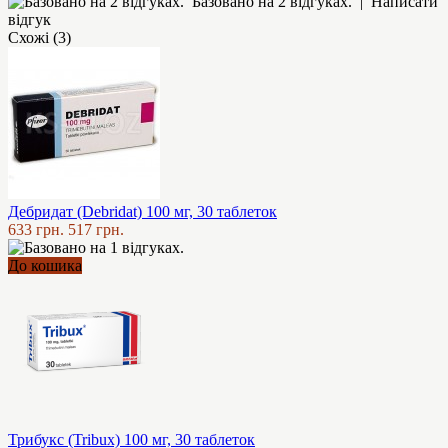
Базовано на 2 відгуках.
|
Написати
відгук
Схожі (3)
Дебридат (Debridat) 100 мг, 30 таблеток
633 грн.
517 грн.
До кошика
Трибукс (Tribux) 100 мг, 30 таблеток