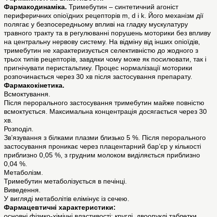
Фармакодинаміка.
Тримебутин – синтетичний агоніст
периферичних опіоїдних рецепторів m, d і k. Його механізм дії
полягає у безпосередньому впливі на гладку мускулатуру
травного тракту та в регулюванні порушень моторики без впливу
на центральну нервову систему. На відміну від інших опіоїдів,
тримебутин не характеризується селективністю до жодного з
трьох типів рецепторів, завдяки чому може як посилювати, так і
пригнічувати перистальтику. Процес нормалізації моторики
розпочинається через 30 хв після застосування препарату.
Фармакокінетика.
Всмоктування.
Після перорального застосування тримебутин майже повністю
всмоктується. Максимальна концентрація досягається через 30
хв.
Розподіл.
Зв’язування з білками плазми близько 5 %. Після перорального
застосування проникає через плацентарний бар’єр у кількості
приблизно 0,05 %, з грудним молоком виділяється приблизно
0,04 %.
Метаболізм.
Тримебутин метаболізується в печінці.
Виведення.
У вигляді метаболітів елімінує із сечею.
Фармацевтичні характеристики:
основні фізико-хімічні властивості: круглі, двоопуклі таблетки