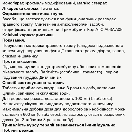
моногідрат, крохмаль модифікований, магнію стеарат.
Лікарська форма.
Таблетки.
Фармакотерапевтична група.
Засоби, що застосовуються при функціональних розладах
травного тракту. Синтетичні антихолінергічні засоби,
етерифіковані третинні аміни. Тримебутин. Код АТС A03A A05.
Клінічні характеристики.
Показання.
Порушення моторики травного тракту (синдром подразненого
кишечнику): порушення функції травного тракту: діарея, запор,
спазми кишечнику.
Протипоказання.
Підвищена чутливість до тримебутину або інших компонентів
лікарського засобу. Вагітність (особливо І триместр) і період
годування груддю. Дитячий вік.
Спосіб застосування та дози.
Таблетки приймають внутрішньо 3 рази на добу, ковтаючи
цілими, запиваючи склянкою води.
Для дорослих разова доза становить 100 мг (1 таблетка).
На початку лікування синдрому подразненого кишечнику
максимальна добова доза для дорослого за необхідності може
становити 600 мг (6 таблеток), які застосовуються в розділених
дозах (по 2 таблетки 3 рази на добу).
Тривалість курсу терапії визначається індивідуально.
Побічні реакції.