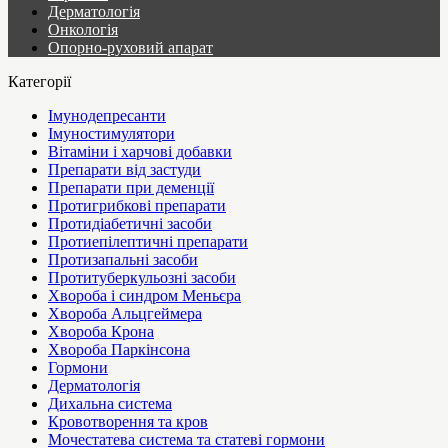
Дерматологія
Онкологія
Опорно-руховий апарат
Категорії
Імунодепресанти
Імуностимулятори
Вітаміни і харчові добавки
Препарати від застуди
Препарати при деменції
Протигрибкові препарати
Протидіабетичні засоби
Протиепілептичні препарати
Протизапальні засоби
Протитуберкульозні засоби
Хвороба і синдром Меньєра
Хвороба Альцгеймера
Хвороба Крона
Хвороба Паркінсона
Гормони
Дерматологія
Дихальна система
Кровотворення та кров
Мочестатева система та статеві гормони