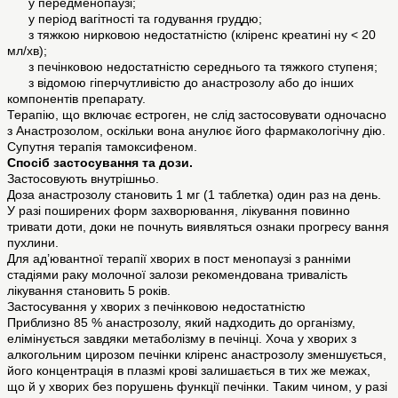
у передменопаузі;
у період вагітності та годування груддю;
з тяжкою нирковою недостатністю (кліренс креатині ну < 20
мл/хв);
з печінковою недостатністю середнього та тяжкого ступеня;
з відомою гіперчутливістю до анастрозолу або до інших
компонентів препарату.
Терапію, що включає естроген, не слід застосовувати одночасно
з Анастрозолом, оскільки вона анулює його фармакологічну дію.
Супутня терапія тамоксифеном.
Спосіб застосування та дози.
Застосовують внутрішньо.
Доза анастрозолу становить 1 мг (1 таблетка) один раз на день.
У разі поширених форм захворювання, лікування повинно
тривати доти, доки не почнуть виявляться ознаки прогресу вання
пухлини.
Для ад’ювантної терапії хворих в пост менопаузі з ранніми
стадіями раку молочної залози рекомендована тривалість
лікування становить 5 років.
Застосування у хворих з печінковою недостатністю
Приблизно 85 % анастрозолу, який надходить до організму,
елімінується завдяки метаболізму в печінці. Хоча у хворих з
алкогольним цирозом печінки кліренс анастрозолу зменшується,
його концентрація в плазмі крові залишається в тих же межах,
що й у хворих без порушень функції печінки. Таким чином, у разі