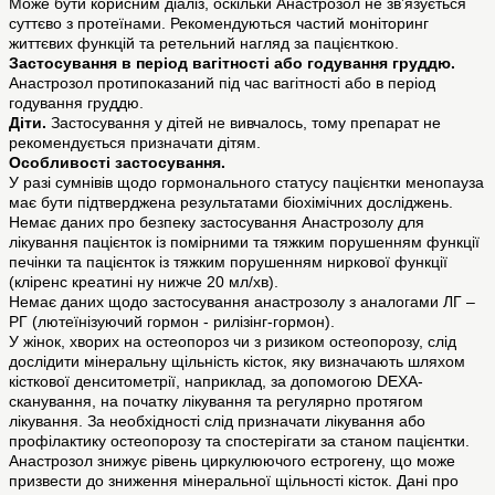
Може бути корисним діаліз, оскільки Анастрозол не зв’язується
суттєво з протеїнами. Рекомендуються частий моніторинг
життєвих функцій та ретельний нагляд за пацієнткою.
Застосування в період вагітності або годування груддю.
Анастрозол протипоказаний під час вагітності або в період
годування груддю.
Діти.
Застосування у дітей не вивчалось, тому препарат не
рекомендується призначати дітям.
Особливості застосування.
У разі сумнівів щодо гормонального статусу пацієнтки менопауза
має бути підтверджена результатами біохімічних досліджень.
Немає даних про безпеку застосування Анастрозолу для
лікування пацієнток із помірними та тяжким порушенням функції
печінки та пацієнток із тяжким порушенням ниркової функції
(кліренс креатині ну нижче 20 мл/хв).
Немає даних щодо застосування анастрозолу з аналогами ЛГ –
РГ (лютеїнізуючий гормон - рилізінг-гормон).
У жінок, хворих на остеопороз чи з ризиком остеопорозу, слід
дослідити мінеральну щільність кісток, яку визначають шляхом
кісткової денситометрії, наприклад, за допомогою DEXA-
сканування, на початку лікування та регулярно протягом
лікування. За необхідності слід призначати лікування або
профілактику остеопорозу та спостерігати за станом пацієнтки.
Анастрозол знижує рівень циркулюючого естрогену, що може
призвести до зниження мінеральної щільності кісток. Дані про