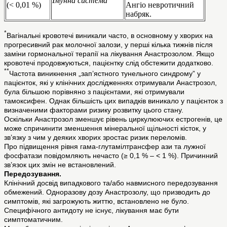
Імунна система
(< 0,01 %)
Ангіо невротичний
набряк.
*
Вагінальні кровотечі виникали часто, в основному у хворих на
прогресивний рак молочної залози, у перші кілька тижнів після
заміни гормональної терапії на лікування Анастрозолом. Якщо
кровотечі продовжуються, пацієнтку слід обстежити додатково.
**
Частота виникнення „зап’ястного тунельного синдрому” у
пацієнток, які у клінічних дослідженнях отримували Анастрозол,
була більшою порівняно з пацієнтами, які отримували
тамоксифен. Однак більшість цих випадків виникало у пацієнток з
визначеними факторами ризику розвитку цього стану.
Оскільки Анастрозол зменшує рівень циркулюючих естрогенів, це
може спричинити зменшення мінеральної щільності кісток, у
зв’язку з чим у деяких хворих зростає ризик переломів.
Про підвищення рівня гама-глутамілтрансфер ази та лужної
фосфатази повідомляють нечасто (≥ 0,1 % – < 1 %). Причинний
зв’язок цих змін не встановлений.
Передозування.
Клінічний досвід випадкового та/або навмисного передозування
обмежений. Одноразову дозу Анастрозолу, що призводить до
симптомів, які загрожують життю, встановлено не було.
Специфічного антидоту не існує, лікування має бути
симптоматичним.