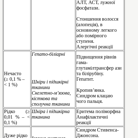
АЛТ, АСТ, лужної
фосфатази.
Стоншення волосся
(алопеція), в
основному легкого
або помірного
ступеня.
Алергічні реакції
Гепато-біліарні
Підвищення рівнів
гама-
глутамілтрансфер ази
Нечасто
та білірубіну.
(≥ 0,1 % –
Гепатит.
Шкіри і підшкірні
< 1 %)
тканини
Кропив’янка.
Скелетно-м’язова,
Синдром клацаю
кісткова та
чого пальця.
сполучна тканини
Рідко (≥
Шкіра і підшкірна
Еритема поліморфна
0,01 % – <
тканина
Анафілактичні
0,1 %)
реакції
Синдром Стивенса-
Дуже рідко
Джонсона.