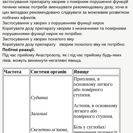
застосування препарату хворим з помірним порушення функцій
печінки немає потреби зменшувати рекомендовану дозу, хоча в
цих випадках рекомендовано слідкувати за можливим розвитком
побічних ефектів.
Застосування у хворих з порушенням функції нирок
Коригувати дозу препарату хворим з незначними та помірними
порушеннями функції нирок не потрібно.
Застосування у хворих похилого віку
Коригувати дозу препарату хворим похилого віку не потрібно.
Побічні реакції.
Під час прийому Анастрозолу, як і під час прийому будь-яких
ліків, можуть виникнути негативні явища.
Частота
Системи органів
Явище
Припливи, в
основному легкого
або помірного
ступеня.
Судинна
Астенія, в основному
легкого або
Загальні
помірного ступеня.
Біль у суглобах/
Скелетно-м’язова,
зменшення рухомості,