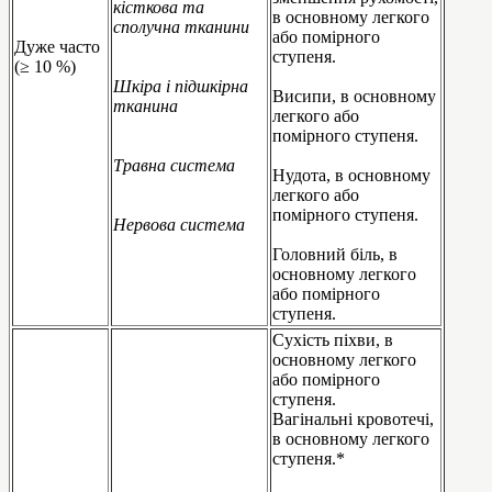
кісткова та
в основному легкого
сполучна тканини
або помірного
Дуже часто
ступеня.
(≥ 10 %)
Шкіра і підшкірна
Висипи, в основному
тканина
легкого або
помірного ступеня.
Травна система
Нудота, в основному
легкого або
помірного ступеня.
Нервова система
Головний біль, в
основному легкого
або помірного
ступеня.
Сухість піхви, в
основному легкого
або помірного
ступеня.
Вагінальні кровотечі,
в основному легкого
ступеня.*