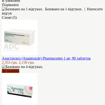
В улюблені
Порівняти
Базовано на 1 відгуках.
|
Написати
відгук
Схожі (5)
Анастрозол (Anastrozole) Pharmacenter 1 мг, 90 таблеток
2,353 грн.
2,159 грн.
До кошика