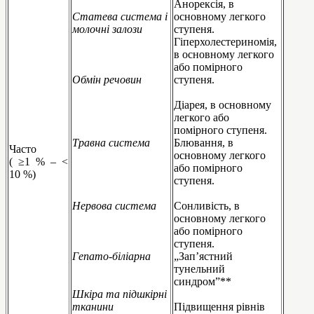
Анорексія, в
Статева система і
основному легкого
молочні залози
ступеня.
Гіперхолестериномія,
в основному легкого
або помірного
Обмін речовин
ступеня.
Діарея, в основному
легкого або
помірного ступеня.
Травна система
Блювання, в
Часто
основному легкого
( ≥1 % – <
або помірного
10 %)
ступеня.
Нервова система
Сонливість, в
основному легкого
або помірного
ступеня.
Гепато-біліарна
„Зап’ястний
тунельний
синдром”**
Шкіра та підшкірні
тканини
Підвищення рівнів