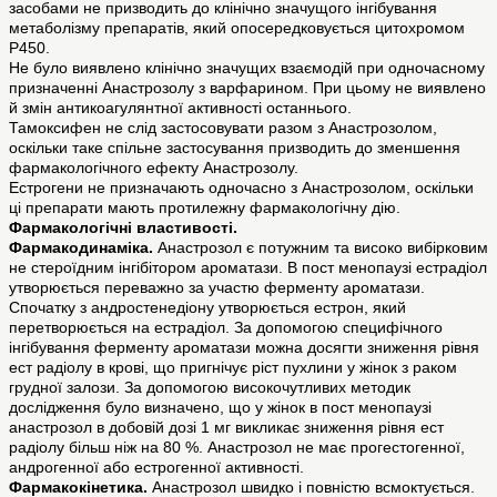
засобами не призводить до клінічно значущого інгібування
метаболізму препаратів, який опосередковується цитохромом
Р450.
Не було виявлено клінічно значущих взаємодій при одночасному
призначенні Анастрозолу з варфарином. При цьому не виявлено
й змін антикоагулянтної активності останнього.
Тамоксифен не слід застосовувати разом з Анастрозолом,
оскільки таке спільне застосування призводить до зменшення
фармакологічного ефекту Анастрозолу.
Естрогени не призначають одночасно з Анастрозолом, оскільки
ці препарати мають протилежну фармакологічну дію.
Фармакологічні властивості.
Фармакодинаміка.
Анастрозол є потужним та високо вибірковим
не стероїдним інгібітором ароматази. В пост менопаузі естрадіол
утворюється переважно за участю ферменту ароматази.
Спочатку з андростенедіону утворюється естрон, який
перетворюється на естрадіол. За допомогою специфічного
інгібування ферменту ароматази можна досягти зниження рівня
ест радіолу в крові, що пригнічує ріст пухлини у жінок з раком
грудної залози. За допомогою високочутливих методик
дослідження було визначено, що у жінок в пост менопаузі
анастрозол в добовій дозі 1 мг викликає зниження рівня ест
радіолу більш ніж на 80 %. Анастрозол не має прогестогенної,
андрогенної або естрогенної активності.
Фармакокінетика.
Анастрозол швидко і повністю всмоктується.