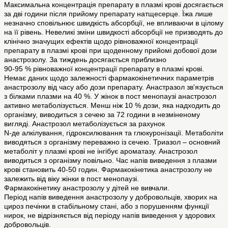
Максимальна концентрація препарату в плазмі крові досягається
за дві години після прийому препарату натщесерце. Їжа лише
незначно сповільнює швидкість абсорбції, не впливаючи в цілому
на її рівень. Невеликі зміни швидкості абсорбції не призводять до
клінічно значущих ефектів щодо рівноважної концентрації
препарату в плазмі крові при щоденному прийомі добової дози
анастрозолу. За тиждень досягається приблизно
90-95 % рівноважної концентрації препарату в плазмі крові.
Немає даних щодо залежності фармакокінетичних параметрів
анастрозолу від часу або дози препарату. Анастразол зв'язується
з білками плазми на 40 %. У жінок в пост менопаузі анастрозол
активно метаболізується. Менш ніж 10 % дози, яка надходить до
організму, виводиться з сечею за 72 години в незміненому
вигляді. Анастрозол метаболізується за рахунок
N-де алкілування, гідроксилювання та глюкуронізації. Метаболіти
виводяться з організму переважно із сечею. Триазол – основний
метаболіт у плазмі крові не інгібує ароматазу. Анастрозол
виводиться з організму повільно. Час напів виведення з плазми
крові становить 40-50 годин. Фармакокінетика анастрозолу не
залежить від віку жінки в пост менопаузі.
Фармакокінетику анастрозолу у дітей не вивчали.
Період напів виведення анастрозолу у добровольців, хворих на
цироз печінки в стабільному стані, або з порушенням функції
нирок, не відрізняється від періоду напів виведення у здорових
добровольців.