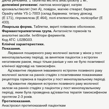
діюча речовина: 1 таблетка містить анастрозолу 1 мг;
допоміжні речовини:
лактоза моногідрат, натрію
крохмальгліколят (тип А), повідон, магнію стеарат, барвник
Opadry white YS-1-7003 (склад барвника: титану діоксид
(E 171), гіпромелоза (Е 464), полі етиленгліколь, полісорбат (Е
433).
Лікарська форма.
Таблетки, вкриті плівковою оболонкою.
Фармакотерапевтична група.
Антагоністи гормонів та
аналогічні засоби. Інгібітори ферментів.
Код АТС: L02BG03.
Клінічні характеристики.
Показання.
Лікування поширеного раку молочної залози у жінок у пост
менопаузальному періоді, за винятком пацієнток з естроген
негативним раком, якщо тільки раніше у них не було позитивної
клінічної відповіді на тамоксифен.
Ад’ювантне лікування інвазивного естроген позивного раку
молочної залози на ранніх стадіях з позитивними показниками
рецептора гормона в пацієнток у пост менопаузальному періоді.
Ад’ювантне лікування естроген позивного раку молочної
залози на ранніх стадіях у пацієнток у пост менопаузальному
періоді, яким була проведена ад’ювантна терапія тамоксифеном
протягом 2-3 років.
Протипоказання.
Анастрозол протипоказаний пацієнткам