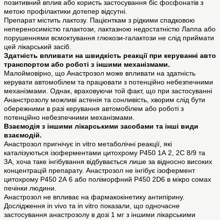
позитивний вплив або користь застосування біс фосфонатів з
метою профілактики дотепер відсутні.
Препарат містить лактозу. Пацієнткам з рідкими спадковою
непереносимістю галактози, лактазною недостатністю Лаппа або
порушеннями всмоктування глюкози-галактози не слід приймати
цей лікарський засіб.
Здатність впливати на швидкість реакції при керуванні авто
транспортом або роботі з іншими механізмами.
Малоймовірно, що Анастрозол може впливати на здатність
керувати автомобілем та працювати з потенційно небезпечними
механізмами. Однак, враховуючи той факт, що при застосуванні
Ананстрозолу можливі астенія та сонливість, хворим слід бути
обережними в разі керування автомобілем або роботі з
потенційно небезпечними механізмами.
Взаємодія з іншими лікарськими засобами та інші види
взаємодій.
Анастрозол пригнічує in vitro метаболічні реакції, які
каталізуються ізоферментами цитохрому Р450 1А 2, 2С 8/9 та
3А, хоча таке інгібування відбувається лише за відносно високих
концентрацій препарату. Анастрозол не інгібує ізофермент
цитохрому Р450 2А 6 або поліморфний Р450 2D6 в мікро сомах
печінки людини.
Анастрозол не впливає на фармакокінетику антипірину.
Дослідження in vivo та in vitro показали, що одночасне
застосування анастрозолу в дозі 1 мг з іншими лікарськими