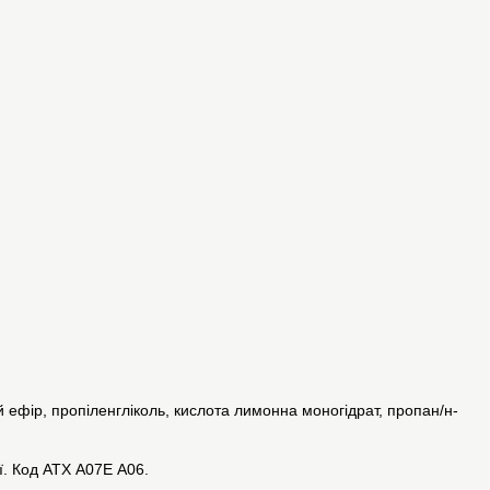
 ефір, пропіленгліколь, кислота лимонна моногідрат, пропан/н-
ї. Код АТХ А07Е А06.