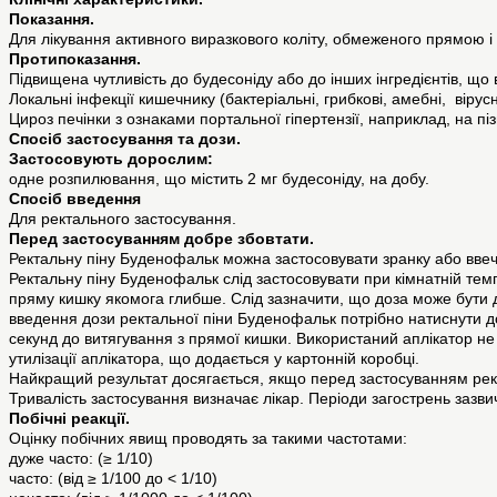
Показання.
Для лікування активного виразкового коліту, обмеженого прямою 
Протипоказання.
Підвищена чутливість до будесоніду або до інших інгредієнтів, що 
Локальні інфекції кишечнику (бактеріальні, грибкові, амебні, вірусн
Цироз печінки з ознаками портальної гіпертензії, наприклад, на піз
Спосіб застосування та дози.
Застосовують дорослим:
одне розпилювання, що містить 2 мг будесоніду, на добу.
Спосіб введення
Для ректального застосування.
Перед застосуванням добре збовтати.
Ректальну піну Буденофальк можна застосовувати зранку або ввеч
Ректальну піну Буденофальк слід застосовувати при кімнатній тем
пряму кишку якомога глибше. Слід зазначити, що доза може бути 
введення дози ректальної піни Буденофальк потрібно натиснути до
секунд до витягування з прямої кишки. Використаний аплікатор н
утилізації аплікатора, що додається у картонній коробці.
Найкращий результат досягається, якщо перед застосуванням ре
Тривалість застосування визначає лікар. Періоди загострень зазв
Побічні реакції.
Оцінку побічних явищ проводять за такими частотами:
дуже часто: (≥ 1/10)
часто: (від ≥ 1/100 до < 1/10)