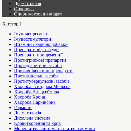
Дерматологія
Онкологія
Опорно-руховий апарат
Категорії
Імунодепресанти
Імуностимулятори
Вітаміни і харчові добавки
Препарати від застуди
Препарати при деменції
Протигрибкові препарати
Протидіабетичні засоби
Протиепілептичні препарати
Протизапальні засоби
Протитуберкульозні засоби
Хвороба і синдром Меньєра
Хвороба Альцгеймера
Хвороба Крона
Хвороба Паркінсона
Гормони
Дерматологія
Дихальна система
Кровотворення та кров
Мочестатева система та статеві гормони