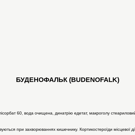
БУДЕНОФАЛЬК (BUDENOFALK)
ісорбат 60, вода очищена, динатрію едетат, макроголу стеариловий
уються при захворюваннях кишечнику. Кортикостероїди місцевої ді