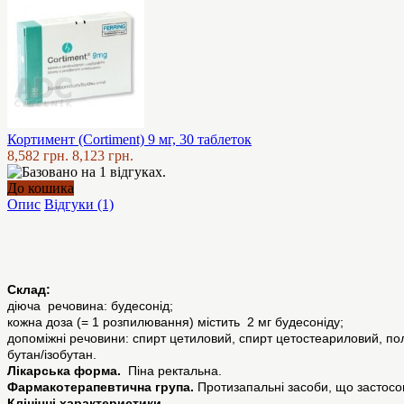
Кортимент (Cortiment) 9 мг, 30 таблеток
8,582 грн.
8,123 грн.
До кошика
Опис
Відгуки (1)
Склад:
діюча речовина: будесонід;
кожна доза (= 1 розпилювання) містить 2 мг будесоніду;
допоміжні речовини: спирт цетиловий, спирт цетостеариловий, пол
бутан/ізобутан.
Лікарська форма.
Піна ректальна.
Фармакотерапевтична група.
Протизапальні засоби, що застосов
Клінічні характеристики.