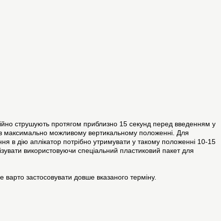
ргійно струшують протягом приблизно 15 секунд перед введенням у
зу в максимально можливому вертикальному положенні. Для
ння в дію аплікатор потрібно утримувати у такому положенні 10-15
лізувати використовуючи спеціальний пластиковий пакет для
е варто застосовувати довше вказаного терміну.