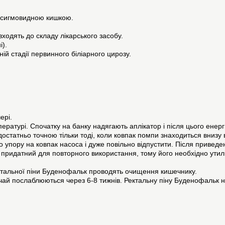
і сигмовидною кишкою.
входять до складу лікарського засобу.
і).
ній стадії первинного біліарного цирозу.
ері.
пературі. Спочатку на банку надягають аплікатор і після цього ене
достатньо точною тільки тоді, коли ковпак помпи знаходиться вни
 упору на ковпак насоса і дуже повільно відпустити. Після приведе
е придатний для повторного використання, тому його необхідно ути
ктальної піни Буденофальк проводять очищення кишечнику.
ичай послаблюються через 6-8 тижнів. Ректальну піну Буденофальк н