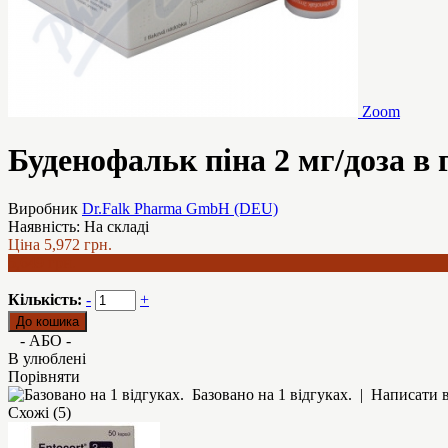
Zoom
Буденофальк піна 2 мг/доза в г
Виробник
Dr.Falk Pharma GmbH (DEU)
Наявність:
На складі
Ціна
5,972 грн.
5,649 грн.
Кількість:
-
+
- АБО -
В улюблені
Порівняти
Базовано на 1 відгуках.
|
Написати в
Схожі (5)