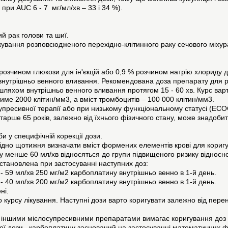
 при AUC 6 - 7 мг/мл/хв – 33 і 34 %).
ий рак голови та шиї.
кування розповсюдженого перехідно-клітинного раку сечового міхур
озчином глюкози для ін'єкцій або 0,9 % розчином натрію хлориду дл
внутрішньо венного вливання. Рекомендована доза препарату для 
 шляхом внутрішньо венного вливання протягом 15 - 60 хв. Курс вар
име 2000 клітин/мм3, а вміст тромбоцитів – 100 000 клітин/мм3.
упресивної терапії або при низькому функціональному статусі (ECO
старше 65 років, залежно від їхнього фізичного стану, може знадоб
и у специфічній корекції дози.
ідно щотижня визначати вміст формених елементів крові для коригу
у менше 60 мл/хв відносяться до групи підвищеного ризику відносно 
встановлена при застосуванні наступних доз:
 - 59 мл/хв 250 мг/м2 карбоплатину внутрішньо венно в 1-й день.
 - 40 мл/хв 200 мг/м2 карбоплатину внутрішньо венно в 1-й день.
ні.
о курсу лікування. Наступні дози варто коригувати залежно від пе
 іншими мієлосупресивними препаратами вимагає коригування доз з
ої дози карбоплатину заснований на застосуванні математичних фо