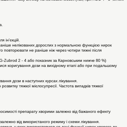
а.
я ін'єкцій.
раніше нелікованих дорослих з нормальною функцією нирок
то повторювати не раніше ніж через чотири тижні після
G-Zubrod 2 - 4 або показник за Карновським нижче 80 %)
итися коригування дози на вихідному етапі або при подальшому
вання дози в наступних курсах лікування.
розвитку тяжкої мієлосупресії. Частота випадків тяжкої
реносимості препарату хворими залежно від бажаного ефекту
алежно від використаного режиму і схеми лікування.
рмул, у яких використовуються дані функції нирок хворого до