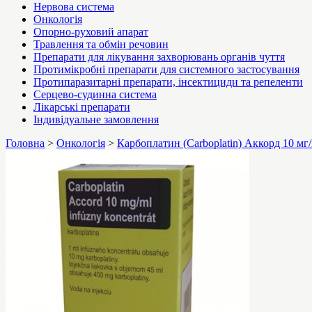
Нервова система
Онкологія
Опорно-руховий апарат
Травлення та обмін речовин
Препарати для лікування захворювань органів чуття
Протимікробні препарати для системного застосування
Протипаразитарні препарати, інсектициди та репеленти
Серцево-судинна система
Лікарські препарати
Індивідуальне замовлення
Головна
>
Онкологія
>
Карбоплатин (Carboplatin) Аккорд 10 мг/