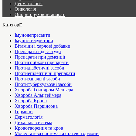
Дерматологія
Онкологія
Опорно-руховий апарат
Категорії
Імунодепресанти
Імуностимулятори
Вітаміни і харчові добавки
Препарати від застуди
Препарати при деменції
Протигрибкові препарати
Протидіабетичні засоби
Протиепілептичні препарати
Протизапальні засоби
Протитуберкульозні засоби
Хвороба і синдром Меньєра
Хвороба Альцгеймера
Хвороба Крона
Хвороба Паркінсона
Гормони
Дерматологія
Дихальна система
Кровотворення та кров
Мочестатева система та статеві гормони