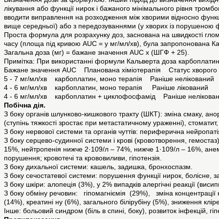
лікування або функції нирок і бажаного мінімального рівня тромбо
вводити виправлення на розходження між хворими відносно функції
вище середньої) або з передозуваннями (у хворих із порушеною ф
Проста формула для розрахунку доз, заснована на швидкості гломе
часу (площа під кривою AUC = у мг/мл/хв), була запропонована К
Загальна доза (мг) = бажане значення AUC х (ШГФ + 25).
Примітка: При використанні формули Кальверта доза карбоплатину
Бажане значення AUC Планована хіміотерапія Статус хворого
5 - 7 мг/мл/хв карбоплатин, моно терапія Раніше нелікований
4 - 6 мг/мл/хв карбоплатин, моно терапія Раніше лікований
4 - 6 мг/мл/хв карбоплатин + циклофосфамід Раніше нелікова
Побічна дія.
З боку органів шлунково-кишкового тракту (ШКТ): зміна смаку, анор
(ступінь тяжкості зростає при метастатичному ураженні), стомати
З боку нервової системи та органів чуттів: периферична нейропаті
З боку серцево-судинної системи і крові (кровотворення, гемостаз
15%, нейтропенія нижче 2·109/л – 74%, нижче 1·109/л – 16%, анем
порушення; кровотечі та крововиливи, гіпотензія.
З боку дихальної системи: кашель, задишка, бронхоспазм.
З боку сечостатевої системи: порушення функції нирок, болісне, 
З боку шкіри: алопеція (3%), у 2% випадків алергічні реакції (висип
З боку обміну речовин: гіпомагніємія (29%), зміна концентрації н
(14%), креатині ну (6%), загального білірубіну (5%), зниження кліре
Інше: больовий синдром (біль в спині, боку), розвиток інфекцій, гіп