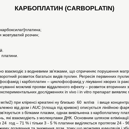
КАРБОПЛАТИН (CARBOPLATIN)
дикарбоксилат]платина;
хи жовтуватий розчин;
й.
 платини.
но взаємодіє з водневими зв’язками, що спричиняє порушення матр
зворотний розвиток багатьох видів пухлин. Регресія первинних пухлин
осфамід і карбоплатин – циклофосфамід у лікуванні хворих із раком я
тосуванні можливі прояви віддаленого ефекту – розвиток вторинних з
периментальних дослідженнях in vivo і in vitro препарат виявляє м
мг/м2) при кліренсі креатині ну близько 60 мл/хв і вище концентра
залежно від дози і AUC (площа під кривою) описується лінійною фарм
е зв’язується з білками плазми, однак вивільнена з карбоплатину пла
нань, які взаємодіють з молекулами ДНК. Основним шляхом елімінації
24 год – 71 % і тільки 3 - 5 % платини виділяється протягом 24 - 96
жиму дозування та зниження дози, тому що можлива кумуляція і збіл