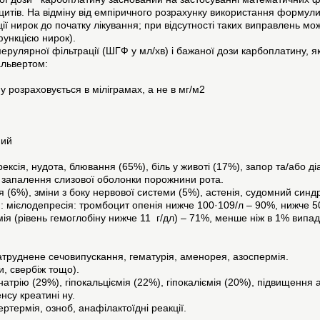
цитів. На відміну від емпіричного розрахунку використання формули
 нирок до початку лікування; при відсутності таких виправлень мо
ункцією нирок).
рулярної фільтрації (ШГФ у мл/хв) і бажаної дози карбоплатину, я
альвертом:
 розраховується в міліграмах, а не в мг/м2
ний
ексія, нудота, блювання (65%), біль у животі (17%), запор та/або д
т, запалення слизової оболонки порожнини рота.
я (6%), зміни з боку нервової системи (5%), астенія, судомний синд
): мієлодепресія: тромбоцит опенія нижче 100·109/л – 90%, нижче 5
ія (рівень гемоглобіну нижче 11 г/дл) – 71%, менше ніж в 1% випад
затруднене сечовипускання, гематурія, аменорея, азоспермія.
и, свербіж тощо).
атрію (29%), гіпокальціємія (22%), гіпокаліємія (20%), підвищення
нсу креатині ну.
ертермія, озноб, анафілактоїдні реакції.