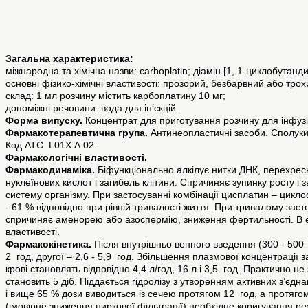
Загальна характеристика:
міжнародна та хімічна назви: carboplatin; діамін [1, 1-циклобутан
основні фізико-хімічні властивості: прозорий, безбарвний або тро
склад: 1 мл розчину містить карбоплатину 10 мг;
допоміжні речовини: вода для ін’єкцій.
Форма випуску.
Концентрат для приготування розчину для інфузі
Фармакотерапевтична група.
Антинеопластичні засоби. Сполуки
Код АТС L01Х А 02.
Фармакологічні властивості.
Фармакодинаміка.
Біфункціонально алкілує нитки ДНК, перехрес
нуклеїнових кислот і загибель клітини. Спричиняє зупинку росту і 
систему організму. При застосуванні комбінації цисплатин – циклоф
- 61 % відповідно при рівній тривалості життя. При тривалому зас
спричиняє аменорею або азоспермію, зниження фертильності. В екс
властивості.
Фармакокінетика.
Після внутрішньо венного введення (300 - 500 
2 год, другої – 2,6 - 5,9 год. Збільшення плазмової концентрації 
крові становлять відповідно 4,4 л/год, 16 л і 3,5 год. Практично н
становить 5 діб. Піддається гідролізу з утворенням активних з’єд
і вище 65 % дози виводиться із сечею протягом 12 год, а протягом 
(імовірне зниження ниркової фільтрації) необхідне коригування ре