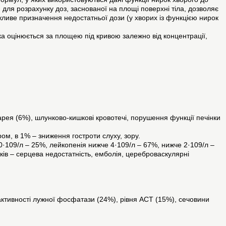
 для розрахунку доз, заснованої на площі поверхні тіла, дозволяє
жливе призначення недостатньої дози (у хворих із функцією нирок
ка оцінюється за площею під кривою залежно від концентрації,
іарея (6%), шлунково-кишкові кровотечі, порушення функції печінки
ром, в 1% – зниження гостроти слуху, зору.
0·109/л – 25%, лейкопенія нижче 4·109/л – 67%, нижче 2·109/л –
ків – серцева недостатність, емболія, цереброваскулярні
 активності лужної фосфатази (24%), рівня АСТ (15%), сечовини