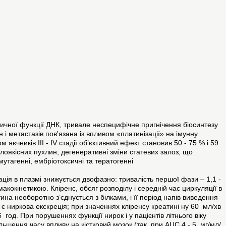
ичної функції ДНК, тривале неспецифічне пригнічення біосинтезу
 і метастазів пов'язана із впливом «платинізації» на імунну
єчників III - IV стадії об’єктивний ефект становив 50 - 75 % і 59
лоякісних пухлин, дегенеративні зміни статевих залоз, що
утагенні, ембріотоксичні та тератогенні
ція в плазмі знижується двофазно: тривалість першої фази – 1,1 -
акокінетикою. Кліренс, обсяг розподілу і середній час циркуляції в
тина необоротно з’єднується з білками, і її період напів виведення
 є ниркова екскреція; при значеннях кліренсу креатині ну 60 мл/хв
 год. При порушеннях функції нирок і у пацієнтів літнього віку
ьшення часу впливу на кістковий мозок (так, при AUC 4 - 5 мг/мл/