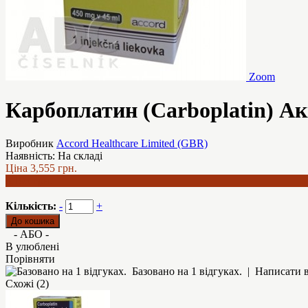
Zoom
Карбоплатин (Carboplatin) Акк
Виробник
Accord Healthcare Limited (GBR)
Наявність:
На складі
Ціна
3,555 грн.
3,193 грн.
Кількість:
-
+
- АБО -
В улюблені
Порівняти
Базовано на 1 відгуках.
|
Написати в
Схожі (2)