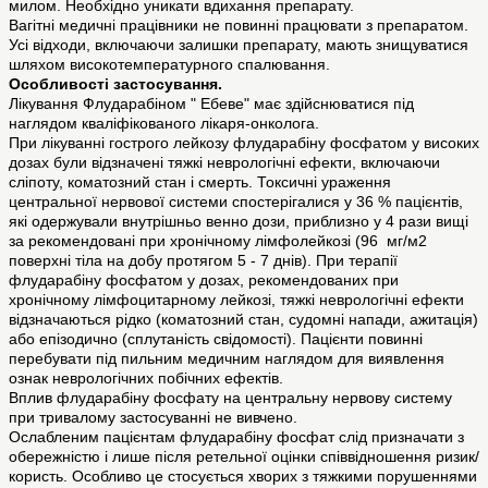
милом. Необхідно уникати вдихання препарату.
Вагітні медичні працівники не повинні працювати з препаратом.
Усі відходи, включаючи залишки препарату, мають знищуватися
шляхом високотемпературного спалювання.
Особливості застосування.
Лікування Флударабіном " Ебеве" має здійснюватися під
наглядом кваліфікованого лікаря-онколога.
При лікуванні гострого лейкозу флударабіну фосфатом у високих
дозах були відзначені тяжкі неврологічні ефекти, включаючи
сліпоту, коматозний стан і смерть. Токсичні ураження
центральної нервової системи спостерігалися у 36 % пацієнтів,
які одержували внутрішньо венно дози, приблизно у 4 рази вищі
за рекомендовані при хронічному лімфолейкозі (96 мг/м2
поверхні тіла на добу протягом 5 - 7 днів). При терапії
флударабіну фосфатом у дозах, рекомендованих при
хронічному лімфоцитарному лейкозі, тяжкі неврологічні ефекти
відзначаються рідко (коматозний стан, судомні напади, ажитація)
або епізодично (сплутаність свідомості). Пацієнти повинні
перебувати під пильним медичним наглядом для виявлення
ознак неврологічних побічних ефектів.
Вплив флударабіну фосфату на центральну нервову систему
при тривалому застосуванні не вивчено.
Ослабленим пацієнтам флударабіну фосфат слід призначати з
обережністю і лише після ретельної оцінки співвідношення ризик/
користь. Особливо це стосується хворих з тяжкими порушеннями