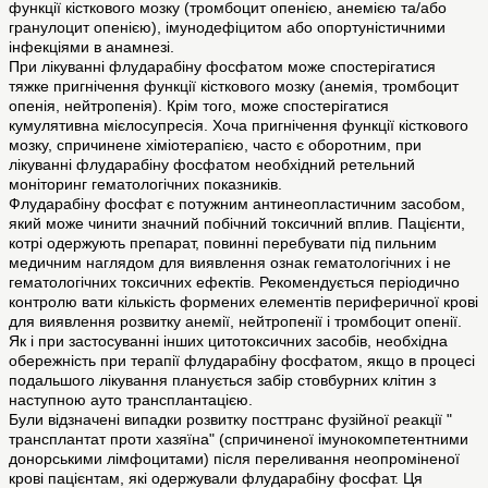
функції кісткового мозку (тромбоцит опенією, анемією та/або
гранулоцит опенією), імунодефіцитом або опортуністичними
інфекціями в анамнезі.
При лікуванні флударабіну фосфатом може спостерігатися
тяжке пригнічення функції кісткового мозку (анемія, тромбоцит
опенія, нейтропенія). Крім того, може спостерігатися
кумулятивна мієлосупресія. Хоча пригнічення функції кісткового
мозку, спричинене хіміотерапією, часто є оборотним, при
лікуванні флударабіну фосфатом необхідний ретельний
моніторинг гематологічних показників.
Флударабіну фосфат є потужним антинеопластичним засобом,
який може чинити значний побічний токсичний вплив. Пацієнти,
котрі одержують препарат, повинні перебувати під пильним
медичним наглядом для виявлення ознак гематологічних і не
гематологічних токсичних ефектів. Рекомендується періодично
контролю вати кількість формених елементів периферичної крові
для виявлення розвитку анемії, нейтропенії і тромбоцит опенії.
Як і при застосуванні інших цитотоксичних засобів, необхідна
обережність при терапії флударабіну фосфатом, якщо в процесі
подальшого лікування планується забір стовбурних клітин з
наступною ауто трансплантацією.
Були відзначені випадки розвитку посттранс фузійної реакції "
трансплантат проти хазяїна" (спричиненої імунокомпетентними
донорськими лімфоцитами) після переливання неопроміненої
крові пацієнтам, які одержували флударабіну фосфат. Ця