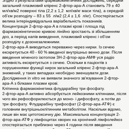
Згідно з результатами фармакокінетичних досліджень, середній
загальний плазмовий кліренс 2-фтор-ара-А становить 79 ± 40
мл/хв/м2 поверхні тіла (2,2 ± 1,2 мл/хв/кг маси тіла), а середній
об'єм розподілу – 83 ± 55 л/м2 (2,4 ± 1,6 л/кг). Спостерігається
велика інтеріндивідуальна варіабельність показників.
Концентрація 2-фтор-ара-А в плазмі крові і площа під
фармакокінетичною кривою лінійно зростають зі збільшенням
доз, а період напів виведення, плазмовий кліренс і об'єм
розподілу є дозонезалежними.
2-фтор-ара-А виводиться переважно через нирки. Із сечею
екскретується 40 - 60 % введеної внутрішньо венно дози. Після
введення міченого ізотопом 3H-2-фтор-ара-АМФ уся радіо
активність екскретується з сечею. Оскільки в пацієнтів з
порушеннями функції нирок загальний кліренс 2-фтор-ара-А
знижений, у таких випадках необхідно зменшувати дози.
Дослідження in vitro не виявили значного зв'язування 2-фтор-
ара-А з білками плазми крові.
Клітинна фармакокінетика флударабіну три фосфату.
2-фтор-ара-А активно абсорбується лейкозними клітинами, після
чого він рефосфорилюється до моно- і дифосфату, а потім до
три фосфату. Флударабіну трифосфат (2-фтор-ара-АТФ) є
головним внутрішньоклітинним метаболітом. Наскільки відомо,
лише він має цитотоксичну дію. Максимальна концентрація 2-
фтор-ара-АТФ у лімфоцитах хворих на хронічний лімфолейкоз
спостерігається приблизно через 4 години після введення