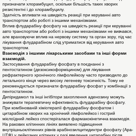
призначати хлорамбуцил, оскільки більшість таких хворих
резистентні і до хлорамбуцилу.
Здатність впливати на швидкість реакції при керуванні авто
транспортом або роботі з іншими механізмами.
Вплив флударабіну фосфату на швидкість реакції при керуванні
авто транспортом або роботі з іншими механізмами не вивчався,
але враховуючи вплив на нервову систему та орган зору, під час
лікування флударабіном слід утриматися від керування авто
транспортом.
Взаємодія з іншими лікарськими засобами та інші форми
взаємодій.
Застосування флударабіну фосфату в поєднанні з
пентостатином (дезоксикоформіцином) для лікування
рефрактерного хронічного лімфолейкозу часто призводило до
летального кінця через високу легеневу токсичність. Тому не
рекомендується призначати флударабіну фосфат у комбінації з
пентостатином.
Дипіридамол та інші інгібітори захоплення аденозину можуть
знижувати терапевтичну ефективність флударабіну фосфату.
При комбінованій хіміотерапії флударабіну фосфатом і
цитарабіном хворих на хронічний лімфолейкоз і гострий
мієлоїдний лейкоз спостерігалася фармакокінетична взаємодія.
На ракових клітинних лініях виявлено підвищення
внутрішньоклітинних рівнів арабінозилцитидинтри фосфату (Ара-
ЦТФ) у лейкозних клітинах у разі введення цитарабіну після