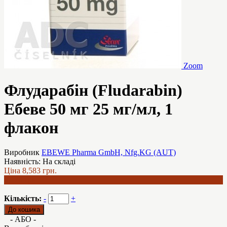
Zoom
Флударабін (Fludarabin)
Ебеве 50 мг 25 мг/мл, 1
флакон
Виробник
EBEWE Pharma GmbH, Nfg.KG (AUT)
Наявність:
На складі
Ціна
8,583 грн.
8,170 грн.
Кількість:
-
+
- АБО -