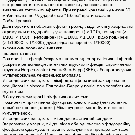
контролю вати гематологічні показники для своєчасного
виявлення токсичних ефектів. При кліренсі креатині ну нижче 30
мл/хв лікування Флударабіном " Ебеве" протипоказане.
Побічні реакції.
Далі перелічені небажані ефекти і реакції, відзначені у хворих, які
отримували флударабін: дуже поширені ( > 1/10); поширені (>
1/100, < 1/10); непоширені (> 1/1000, < 1/100); рідко поширені
(> 1/10000, < 1/1000); дуже рідко поширені (< 1/10000)
включаючи поодинокі випадки.
Інфекції та інвазії.
Поширені – інфекції (зокрема пневмонія), опортуністичні інфекції
(зокрема ре активація латентних вірусних інфекцій, спричинених
вірусами Herpes zoster і Епштейна-Барр (ВЕБ), або прогресуюча
мультифокальна лейкоенцефалопатія).
У поодиноких випадках – лімфопроліферативні захворювання,
асоційовані з вірусом Епштейна-Барра у пацієнтів з ослабленим
імунітетом.
З боку системи крові і лімфатичної системи.
Поширені – пригнічення функції кісткового мозку (нейтропенія,
тромбоцит опенія, анемія) Мієлосупресія може бути тяжкою і
кумулятивною.
У поодиноких випадках – мієлодиспластичний синдром
(переважно у хворих, які до, після або одночасно з флударабіну
фосфатом одержували терапію алкілуючими препаратами або
променеву терапію). Моно терапія флударабіну фосфатом не