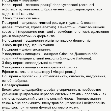
Поширені – пневмонія.
Непоширені – легеневі реакції гіпер чутливості (легеневі
інфільтрати, пневмоніт, фіброз легенів), що супроводжуються
задишкою і кашлем.
З боку травної системи.
Поширені – шлунково-кишкові розлади (нудота, блювання,
діарея, стоматит, втрата апетиту). Нечасто – шлунково-кишкові
кровотечі (переважно пов'язані з тромбоцит опенією), відхилення
рівнів панкреатичних ферментів.
Непоширені – відхилення рівнів печінкових ферментів.
З боку шкіри і підшкірних тканин.
Поширені – шкірні висипання.
У поодиноких випадках – синдром Стівенса-Джонсона або
токсичний епідермальний некроліз (синдром Лайєлла).
З боку нирок і сечовидільної системи.
У поодиноких випадках – геморагічний цистит.
Ефекти загального характеру і місцеві реакції.
Поширені – пропасниця, стомлюваність, слабкість, нездужання,
озноб, набряки.
Передозування.
Високі дози флударабіну фосфату спричиняють необоротне
ураження центральної нервової системи з такими проявами, як
сліпота, коматозний стан і летальний кінець. Передозування
також може спричинити тяжку тромбоцит опенію і нейтропенію
внаслідок пригнічення функції кісткового мозку.