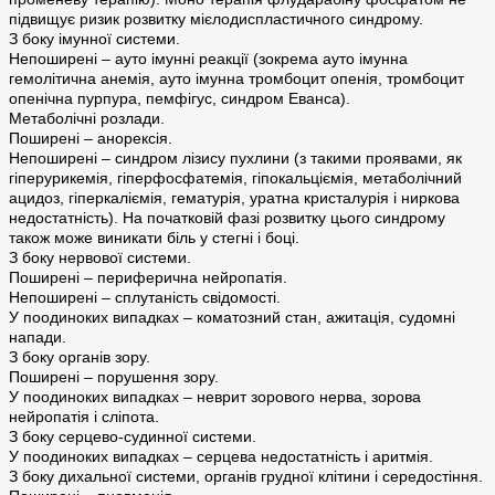
підвищує ризик розвитку мієлодиспластичного синдрому.
З боку імунної системи.
Непоширені – ауто імунні реакції (зокрема ауто імунна
гемолітична анемія, ауто імунна тромбоцит опенія, тромбоцит
опенічна пурпура, пемфігус, синдром Еванса).
Метаболічні розлади.
Поширені – анорексія.
Непоширені – синдром лізису пухлини (з такими проявами, як
гіперурикемія, гіперфосфатемія, гіпокальціємія, метаболічний
ацидоз, гіперкаліємія, гематурія, уратна кристалурія і ниркова
недостатність). На початковій фазі розвитку цього синдрому
також може виникати біль у стегні і боці.
З боку нервової системи.
Поширені – периферична нейропатія.
Непоширені – сплутаність свідомості.
У поодиноких випадках – коматозний стан, ажитація, судомні
напади.
З боку органів зору.
Поширені – порушення зору.
У поодиноких випадках – неврит зорового нерва, зорова
нейропатія і сліпота.
З боку серцево-судинної системи.
У поодиноких випадках – серцева недостатність і аритмія.
З боку дихальної системи, органів грудної клітини і середостіння.