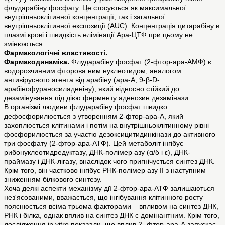
флударабіну фосфату. Це стосується як максимальної
внутрішньоклітинної концентрації, так і загальної
внутрішньоклітинної експозиції (AUC). Концентрація цитарабіну в
плазмі крові і швидкість елімінації Ара-ЦТФ при цьому не
змінюються.
Фармакологічні властивості.
Фармакодинаміка.
Флударабіну фосфат (2-фтор-ара-АМФ) є
водорозчинним фторова ним нуклеотидом, аналогом
антивірусного агента від арабіну (ара-А, 9‑β-D-
арабінофураносиладеніну), який відносно стійкий до
дезамінування під дією ферменту аденозин дезамінази.
В організмі людини флударабіну фосфат швидко
дефосфорилюється з утворенням 2-фтор-ара-А, який
захоплюється клітинами і потім на внутрішньоклітинному рівні
фосфорилюється за участю дезоксицитидинкінази до активного
три фосфату (2-фтор-ара-АТФ). Цей метаболіт інгібує
рибонуклеотидредуктазу, ДНК-полімер азу (α/δ і ε), ДНК-
праймазу і ДНК-лігазу, внаслідок чого пригнічується синтез ДНК.
Крім того, він частково інгібує РНК-полімер азу II з наступним
зниженням білкового синтезу.
Хоча деякі аспекти механізму дії 2-фтор-ара-АТФ залишаються
нез'ясованими, вважається, що інгібування клітинного росту
пояснюється всіма трьома факторами – впливом на синтез ДНК,
РНК і білка, однак вплив на синтез ДНК є домінантним. Крім того,
дослідження in vitro показали, що вплив 2‑ фтор-ара-А запускає