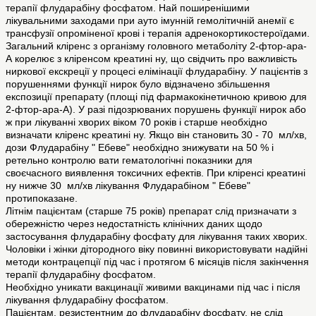
терапії флударабіну фосфатом. Най поширенішими
лікувальними заходами при ауто імунній гемолітичній анемії є
трансфузії опроміненої крові і терапія адренокортикостероїдами.
Загальний кліренс з організму головного метаболіту 2-фтор-ара-
А корелює з кліренсом креатині ну, що свідчить про важливість
ниркової екскреції у процесі елімінації флударабіну. У пацієнтів з
порушеннями функції нирок було відзначено збільшення
експозиції препарату (площі під фармакокінетичною кривою для
2-фтор-ара-А). У разі підозрюваних порушень функції нирок або
ж при лікуванні хворих віком 70 років і старше необхідно
визначати кліренс креатині ну. Якщо він становить 30 - 70 мл/хв,
дози Флударабіну " Ебеве" необхідно знижувати на 50 % і
ретельно контролю вати гематологічні показники для
своєчасного виявлення токсичних ефектів. При кліренсі креатині
ну нижче 30 мл/хв лікування Флударабіном " Ебеве"
протипоказане.
Літнім пацієнтам (старше 75 років) препарат слід призначати з
обережністю через недостатність клінічних даних щодо
застосування флударабіну фосфату для лікування таких хворих.
Чоловіки і жінки дітородного віку повинні використовувати надійні
методи контрацепції під час і протягом 6 місяців після закінчення
терапії флударабіну фосфатом.
Необхідно уникати вакцинації живими вакцинами під час і після
лікування флударабіну фосфатом.
Пацієнтам, резистентним до флударабіну фосфату, не слід