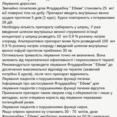
Лікування дорослих .
Звичайно початкова доза Флударабіну " Ебеве" становить 25 мг/
м2 поверхні тіла на добу. Препарат вводять внутрішньо венно
щодня протягом 5 днів (1 курс). Курси повторюють з інтервалами
28 діб.
Необхідну кількість препарату набирають у шприц. У разі
введення шляхом внутрішньо венної струминної ін'єкції
концентрат у шприці розводять 10 мл 0,9 % розчину натрію
хлориду. Альтернативно препарат може бути розведений 100 мл
0,9 % розчину натрію хлориду і введений шляхом внутрішньо
венної інфузії протягом приблизно 30 хв.
Оптимальна тривалість лікування точно не визначена. Вона
залежить від терапевтичної ефективності і переносимості терапії.
Рекомендується проводити лікування Флударабіном " Ебеве" до
досягнення максимальної відповіді на терапію (зазвичай
потрібно 6 курсів), після чого препарат відміняють.
Лікування пацієнтів з порушеннями функції печінки.
Інформація про застосування Флударабіну " Ебеве" для
лікування пацієнтів з порушеннями функції печінки відсутня.
Призначати препарат таким хворим слід з обережністю і лише у
випадках, коли очікувана користь від лікування переважає
потенційний ризик.
Лікування пацієнтів з порушеннями функції нирок.
Якщо кліренс креатині ну становить 30 - 70 мл/хв, дози
Флударабіну " Ебеве" необхідно знижувати на 50 % і ретельно