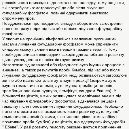
реакція часто призводить до летального наслідку, тому пацієнти,
які потребують гемотрансфузії до або після лікування
флударабіну фосфатом, повинні одержувати винятково
опромінену кров.
Повідомлялося про поодинокі випадки оборотного загострення
наявного раку шкіри під час або ж після лікування флударабіну
фосфатом.
У хворих на хронічний лімфолейкоз з великими пухлинними
масами лікування флударабіну фосфатом може спричинити
синдром лізису пухлини вже в перший тиждень терапії. Тому
необхідно вживати відповідних заходів для запобігання розвитку
цього ускладнення в пацієнтів групи ризику.
Незалежно від наявності або відсутності ауто імунних процесів в
анамнезі, а також результатів проби Кумбса, під час або після
лікування флударабіну фосфатом іноді розвиваються загрожуючі
життю або навіть фатальні ауто імунні реакції (зокрема ауто
імунна гемолітична анемія, ауто імунна тромбоцит опенія,
тромбоцит опенічна пурпура, пемфігус, синдром Еванса). У
більшості пацієнтів, у яких розвинулася гемолітична анемія під
час лікування флударабіну фосфатом, відзначався рецидив
гемолізу після поновлення лікування флударабіном. Необхідно
пильно стежити за ознаками можливого розвитку ауто імунної
гемолітичної анемії (такими, як зниження рівня гемоглобіну і
позитивна проба Кумбса) у пацієнтів, що одержують Флударабін
" Ебеве". У разі розвитку гемолізу рекомендується припинення