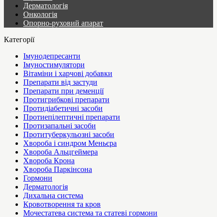
Дерматологія
Онкологія
Опорно-руховий апарат
Категорії
Імунодепресанти
Імуностимулятори
Вітаміни і харчові добавки
Препарати від застуди
Препарати при деменції
Протигрибкові препарати
Протидіабетичні засоби
Протиепілептичні препарати
Протизапальні засоби
Протитуберкульозні засоби
Хвороба і синдром Меньєра
Хвороба Альцгеймера
Хвороба Крона
Хвороба Паркінсона
Гормони
Дерматологія
Дихальна система
Кровотворення та кров
Мочестатева система та статеві гормони