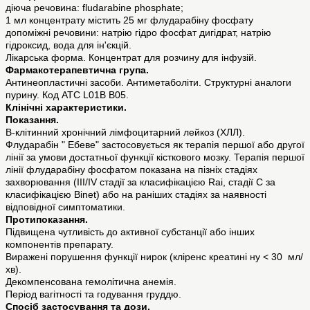
діюча речовина: fludarabine phosphate;
1 мл концентрату містить 25 мг флударабіну фосфату
допоміжні речовини: натрію гідро фосфат дигідрат, натрію
гідроксид, вода для ін'єкцій.
Лікарська форма. Концентрат для розчину для інфузій.
Фармакотерапевтична група.
Антинеопластичні засоби. Антиметаболіти. Структурні аналоги
пурину. Код АТС L01B B05.
Клінічні характеристики.
Показання.
В-клітинний хронічний лімфоцитарний лейкоз (ХЛЛ).
Флударабін " Ебеве" застосовується як терапія першої або другої
лінії за умови достатньої функції кісткового мозку. Терапія першої
лінії флударабіну фосфатом показана на пізніх стадіях
захворювання (III/IV стадії за класифікацією Rai, стадії С за
класифікацією Binet) або на раніших стадіях за наявності
відповідної симптоматики.
Протипоказання.
Підвищена чутливість до активної субстанції або інших
компонентів препарату.
Виражені порушення функції нирок (кліренс креатині ну < 30 мл/
хв).
Декомпенсована гемолітична анемія.
Період вагітності та годування груддю.
Спосіб застосування та дози.