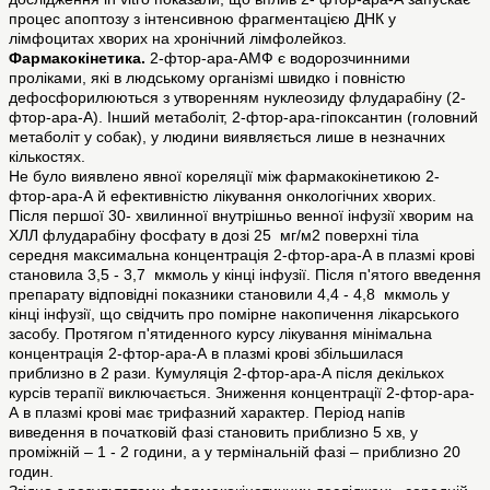
процес апоптозу з інтенсивною фрагментацією ДНК у
лімфоцитах хворих на хронічний лімфолейкоз.
Фармакокінетика.
2-фтор-ара-АМФ є водорозчинними
проліками, які в людському організмі швидко і повністю
дефосфорилюються з утворенням нуклеозиду флударабіну (2-
фтор-ара-А). Інший метаболіт, 2-фтор-ара-гіпоксантин (головний
метаболіт у собак), у людини виявляється лише в незначних
кількостях.
Не було виявлено явної кореляції між фармакокінетикою 2-
фтор-ара-А й ефективністю лікування онкологічних хворих.
Після першої 30‑ хвилинної внутрішньо венної інфузії хворим на
ХЛЛ флударабіну фосфату в дозі 25 мг/м2 поверхні тіла
середня максимальна концентрація 2-фтор-ара-А в плазмі крові
становила 3,5 - 3,7 мкмоль у кінці інфузії. Після п'ятого введення
препарату відповідні показники становили 4,4 - 4,8 мкмоль у
кінці інфузії, що свідчить про помірне накопичення лікарського
засобу. Протягом п'ятиденного курсу лікування мінімальна
концентрація 2-фтор-ара-А в плазмі крові збільшилася
приблизно в 2 рази. Кумуляція 2-фтор-ара-А після декількох
курсів терапії виключається. Зниження концентрації 2-фтор-ара-
А в плазмі крові має трифазний характер. Період напів
виведення в початковій фазі становить приблизно 5 хв, у
проміжній – 1 - 2 години, а у термінальній фазі – приблизно 20
годин.