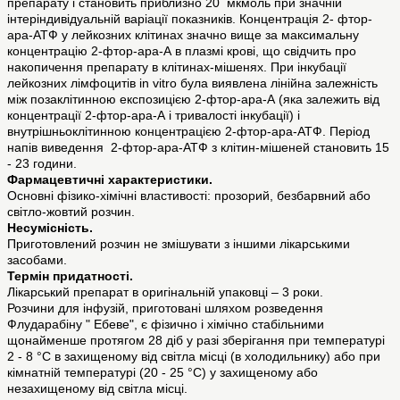
препарату і становить приблизно 20 мкмоль при значній
інтеріндивідуальній варіації показників. Концентрація 2‑ фтор-
ара-АТФ у лейкозних клітинах значно вище за максимальну
концентрацію 2-фтор-ара-А в плазмі крові, що свідчить про
накопичення препарату в клітинах-мішенях. При інкубації
лейкозних лімфоцитів in vitro була виявлена лінійна залежність
між позаклітинною експозицією 2-фтор-ара-А (яка залежить від
концентрації 2-фтор-ара-А і тривалості інкубації) і
внутрішньоклітинною концентрацією 2-фтор-ара-АТФ. Період
напів виведення 2-фтор-ара-АТФ з клітин-мішеней становить 15
- 23 години.
Фармацевтичні характеристики.
Основні фізико-хімічні властивості: прозорий, безбарвний або
світло-жовтий розчин.
Несумісність.
Приготовлений розчин не змішувати з іншими лікарськими
засобами.
Термін придатності.
Лікарський препарат в оригінальній упаковці – 3 роки.
Розчини для інфузій, приготовані шляхом розведення
Флударабіну " Ебеве", є фізично і хімічно стабільними
щонайменше протягом 28 діб у разі зберігання при температурі
2 - 8 °C в захищеному від світла місці (в холодильнику) або при
кімнатній температурі (20 - 25 °C) у захищеному або
незахищеному від світла місці.