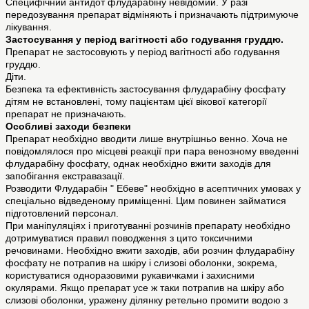
Специфічний антидот флударабіну невідомий. У разі
передозування препарат відміняють і призначають підтримуюче
лікування.
Застосування у період вагітності або годування груддю.
Препарат не застосовують у період вагітності або годування
груддю.
Діти.
Безпека та ефективність застосування флударабіну фосфату
дітям не встановлені, тому пацієнтам цієї вікової категорії
препарат не призначають.
Особливі заходи безпеки
Препарат необхідно вводити лише внутрішньо венно. Хоча не
повідомлялося про місцеві реакції при пара венозному введенні
флударабіну фосфату, однак необхідно вжити заходів для
запобігання екстравазації.
Розводити Флударабін " Ебеве" необхідно в асептичних умовах у
спеціально відведеному приміщенні. Цим повинен займатися
підготовлений персонал.
При маніпуляціях і приготуванні розчинів препарату необхідно
дотримуватися правил поводження з цито токсичними
речовинами. Необхідно вжити заходів, аби розчин флударабіну
фосфату не потрапив на шкіру і слизові оболонки, зокрема,
користуватися одноразовими рукавичками і захисними
окулярами. Якщо препарат усе ж таки потрапив на шкіру або
слизові оболонки, уражену ділянку ретельно промити водою з