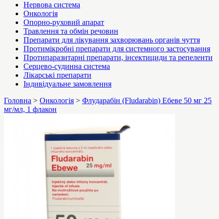
Нервова система
Онкологія
Опорно-руховий апарат
Травлення та обмін речовин
Препарати для лікування захворювань органів чуття
Протимікробні препарати для системного застосування
Протипаразитарні препарати, інсектициди та репеленти
Серцево-судинна система
Лікарські препарати
Індивідуальне замовлення
Головна
>
Онкологія
>
Флударабін (Fludarabin) Ебеве 50 мг 25
мг/мл, 1 флакон